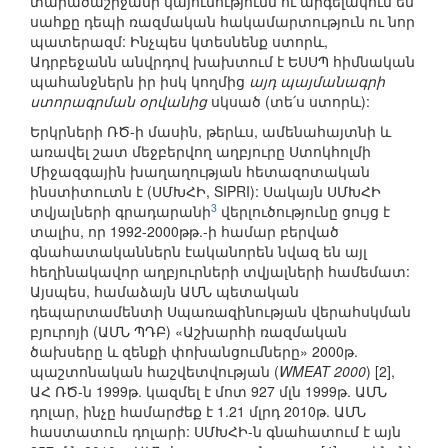
տարածաշրջանի կայունությունն ու արգելակում են
սահքը դեպի ռազմական հակամարտություն ու նոր
պատերազմ: Ինչպես կտեսնենք ստորև,
Ադրբեջանն անվրդով խախտում է ԵՍՍՊ հիմնական
պահանջներն իր իսկ կողմից
այդ պայմանագրի
ստորագրման օրվանից
սկսած (տե՛ս ստորև):
Երկրների ՌԾ-ի մասին, թերևս, ամենահայտնի և
առավել շատ մեջբերվող աղբյուրը Ստոկհոլմի
Միջազգային խաղաղության հետազոտական
ինստիտուտն է (ՍՄԽՀԻ, SIPRI): Սակայն ՍՄԽՀԻ
3
տվյալների գրադարանի
վերլուծությունը ցույց է
տալիս, որ 1992-2000թթ.-ի համար բերված
գնահատականներն էականորեն նվազ են այլ
հեղինակավոր աղբյուրների տվյալների համեմատ:
Այսպես, համաձայն ԱՄՆ պետական
դեպարտամենտի Սպառազինության վերահսկման
բյուրոյի (ԱՄՆ ՊԴԲ) «Աշխարհի ռազմական
ծախսերը և զենքի փոխանցումները» 2000թ.
պաշտոնական հաշվետվության (
WMEAT 2000
) [2],
ԱՀ ՌԾ-ն 1999թ. կազմել է մոտ 927 մլն 1999թ. ԱՄՆ
դոլար, ինչը համարժեք է 1.21 մլրդ 2010թ. ԱՄՆ
հաստատուն դոլարի: ՍՄԽՀԻ-ն գնահատում է այն