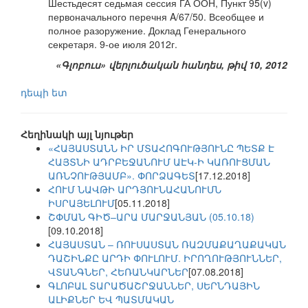
Шестьдесят седьмая сессия ГА ООН, Пункт 95(v)
первоначального перечня A/67/50. Всеобщее и
полное разоружение. Доклад Генерального
секретаря. 9-ое июля 2012г.
«Գլոբուս» վերլուծական հանդես, թիվ 10, 2012
դեպի ետ
Հեղինակի այլ նյութեր
«ՀԱՅԱՍՏԱՆՆ ԻՐ ՄՏԱՀՈԳՈՒԹՅՈՒՆԸ ՊԵՏՔ Է
ՀԱՅՏՆԻ ԱԴՐԲԵՋԱՆՈՒՄ ԱԷԿ-Ի ԿԱՌՈՒՑՄԱՆ
ԱՌՆՉՈՒԹՅԱՄԲ». ՓՈՐՁԱԳԵՏ
[17.12.2018]
ՀՈՒՄ ՆԱՎԹԻ ԱՐԴՅՈՒՆԱՀԱՆՈՒՄՆ
ԻՍՐԱՅԵԼՈՒՄ
[05.11.2018]
ՇՓՄԱՆ ԳԻԾ–ԱՐԱ ՄԱՐՋԱՆՅԱՆ (05.10.18)
[09.10.2018]
ՀԱՅԱՍՏԱՆ – ՌՈՒՍԱՍՏԱՆ ՌԱԶՄԱՔԱՂԱՔԱԿԱՆ
ԴԱՇԻՆՔԸ ԱՐԴԻ ՓՈՒԼՈՒՄ. ԻՐՈՂՈՒԹՅՈՒՆՆԵՐ,
ՎՏԱՆԳՆԵՐ, ՀԵՌԱՆԿԱՐՆԵՐ
[07.08.2018]
ԳԼՈԲԱԼ ՏԱՐԱԾԱՇՐՋԱՆՆԵՐ, ՍԵՐՆԴԱՅԻՆ
ԱԼԻՔՆԵՐ ԵՎ ՊԱՏՄԱԿԱՆ