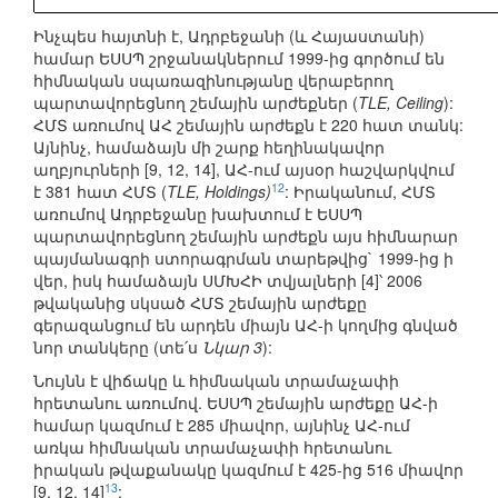
Ինչպես հայտնի է, Ադրբեջանի (և Հայաստանի)
համար ԵՍՍՊ շրջանակներում 1999-ից գործում են
հիմնական սպառազինությանը վերաբերող
պարտավորեցնող շեմային արժեքներ (
TLE, Ceiling
):
ՀՄՏ առումով ԱՀ շեմային արժեքն է 220 հատ տանկ:
Այնինչ, համաձայն մի շարք հեղինակավոր
աղբյուրների [9, 12, 14], ԱՀ-ում այսօր հաշվարկվում
12
է 381 հատ ՀՄՏ (
TLE, Holdings)
: Իրականում, ՀՄՏ
առումով Ադրբեջանը խախտում է ԵՍՍՊ
պարտավորեցնող շեմային արժեքն այս հիմնարար
պայմանագրի ստորագրման տարեթվից` 1999-ից ի
վեր, իսկ համաձայն ՍՄԽՀԻ տվյալների [4]՝ 2006
թվականից սկսած ՀՄՏ շեմային արժեքը
գերազանցում են արդեն միայն ԱՀ-ի կողմից գնված
նոր տանկերը (տե՛ս
Նկար 3
):
Նույնն է վիճակը և հիմնական տրամաչափի
հրետանու առումով. ԵՍՍՊ շեմային արժեքը ԱՀ-ի
համար կազմում է 285 միավոր, այնինչ ԱՀ-ում
առկա հիմնական տրամաչափի հրետանու
իրական թվաքանակը կազմում է 425-ից 516 միավոր
13
[9, 12, 14]
: