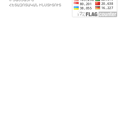
ՀԵՏԱԶՈՏԱԿԱՆ ԻՆՍՏԻՏՈՒՏ