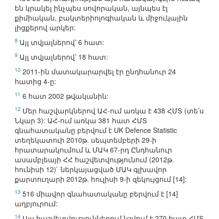
են կրակել ինչպես սովորական, այնպես էլ
քիմիական, բակտերիոլոգիական և միջուկային
լիցքերով արկեր:
8
Այլ տվյալներով՝ 6 հատ:
9
Այլ տվյալներով՝ 18 հատ:
10
2011-ին մատակարարվել էր ընդհանուր 24
հատից 4-ը:
11
6 հատ 2002 թվականին:
12
Մեր հաշվարկներով ԱՀ-ում առկա է 438 ՀՄՏ (տե՛ս
Նկար 3): ԱՀ-ում առկա 381 հատ ՀՄՏ
գնահատականը բերվում է UK Defence Statistic
տեղեկատուի 2010թ. սեպտեմբերի 29-ի
հրատարակումում և ՄԱԿ 67-րդ Ընդհանուր
ասամբլեայի ՀՀ հաշվետվությունում (2012թ.
հունիսի 12)` ներկայացված ՄԱԿ գլխավոր
քարտուղարի 2012թ. հուլիսի 9-ի զեկույցում [14]:
13
516 միավոր գնահատականը բերվում է [14]
աղբյուրում:
14
Այս հաշվետվություններում նշվում է 270 հատ ՀՄՏ