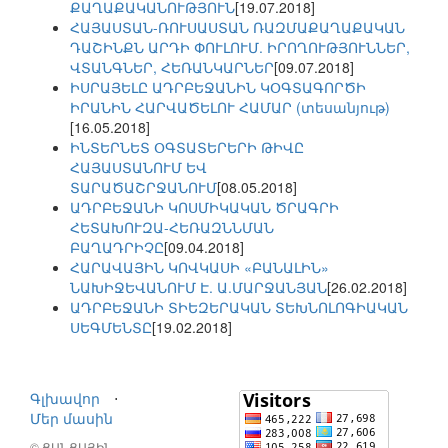
ՔԱՂԱՔԱԿԱՆՈՒԹՅՈՒՆ
[19.07.2018]
ՀԱՅԱՍՏԱՆ-ՌՈՒՍԱՍՏԱՆ ՌԱԶՄԱՔԱՂԱՔԱԿԱՆ
ԴԱՇԻՆՔՆ ԱՐԴԻ ՓՈՒԼՈՒՄ. ԻՐՈՂՈՒԹՅՈՒՆՆԵՐ,
ՎՏԱՆԳՆԵՐ, ՀԵՌԱՆԿԱՐՆԵՐ
[09.07.2018]
ԻՍՐԱՅԵԼԸ ԱԴՐԲԵՋԱՆԻՆ ԿՕԳՏԱԳՈՐԾԻ
ԻՐԱՆԻՆ ՀԱՐՎԱԾԵԼՈՒ ՀԱՄԱՐ (տեսանյութ)
[16.05.2018]
ԻՆՏԵՐՆԵՏ ՕԳՏԱՏԵՐԵՐԻ ԹԻՎԸ
ՀԱՅԱՍՏԱՆՈՒՄ ԵՎ
ՏԱՐԱԾԱՇՐՋԱՆՈՒՄ
[08.05.2018]
ԱԴՐԲԵՋԱՆԻ ԿՈՍՄԻԿԱԿԱՆ ԾՐԱԳՐԻ
ՀԵՏԱԽՈՒԶԱ-ՀԵՌԱԶՆՆՄԱՆ
ԲԱՂԱԴՐԻՉԸ
[09.04.2018]
ՀԱՐԱՎԱՅԻՆ ԿՈՎԿԱՍԻ «ԲԱՆԱԼԻՆ»
ՆԱԽԻՋԵՎԱՆՈՒՄ Է. Ա.ՄԱՐՋԱՆՅԱՆ
[26.02.2018]
ԱԴՐԲԵՋԱՆԻ ՏԻԵԶԵՐԱԿԱՆ ՏԵԽՆՈԼՈԳԻԱԿԱՆ
ՍԵԳՄԵՆՏԸ
[19.02.2018]
Գլխավոր
⋅
Մեր մասին
© ՑԱՆՑԱՅԻՆ