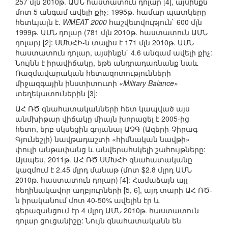
257 մլն 2010թ. ԱՄՆ հաստատուն դոլար [4], այսինքն`
մոտ 5 անգամ ավելի քիչ: 1995թ. համար պատկերը
հետևյալն է.
WMEAT 2000
հաշվետվություն` 600 մլն
1999թ. ԱՄՆ դոլար (781 մլն 2010թ. հաստատուն ԱՄՆ
դոլար) [2]: ՍՄԽՀԻ-ն տալիս է 171 մլն 2010թ. ԱՄՆ
հաստատուն դոլար, այսինքն` 4.6 անգամ ավելի քիչ:
Նույնն է իրավիճակը, եթե անդրադառնանք նաև
Ռազմավարական հետազոտությունների
միջազգային ինստիտուտի
«Military Balance»
տեղեկատուներին [3]:
ԱՀ ՌԾ գնահատականների հետ կապված այս
անմխիթար վիճակը միայն խորացել է 2005-ից
հետո, երբ սկսեցին գոյանալ ԱՉԳ (Ազերի-Չիրագ-
Գյունեշլի) նավթադաշտի «հիմնական նավթի»
փուլի անթափանց և անվերահսկելի շահույթները:
Այսպես, 2011թ. ԱՀ ՌԾ ՍՄԽՀԻ գնահատականը
կազմում է 2.45 մլրդ մանաթ (մոտ $2.8 մլրդ ԱՄՆ
2010թ. հաստատուն դոլար) [4]: Համաձայն այլ
հեղինակավոր աղբյուրների [5, 6], այդ տարի ԱՀ ՌԾ-
ն իրականում մոտ 40-50% ավելին էր և
գերազանցում էր 4 մլրդ ԱՄՆ 2010թ. հաստատուն
դոլար ցուցանիշը: Նույն գնահատականն են