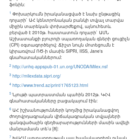
ֆոնին:
1
Փոխարկումն իրականացված է նախ ընթացիկ
դոլարի` ԱՀ կենտրոնական բանկի տվյալ տարվա
միջին տարեկան փոխարժեքով, այնուհետև
բերված է 2010թ. հաստատուն դոլարի` ԱՄՆ
Աշխատանքի բյուրոյի սպառողական գների ցուցիչն
(CPI) օգտագործելով: Ճիշտ նույն մոտեցումն է
կիրառվում ՌԾ-ի մասին SIPRI, IISS, Jane's
գնահատականներում:
2
http://unhq-appspub-01.un.org/UNODA/Milex.nsf
3
http://milexdata.sipri.org/
4
http://www.trend.az/print/1765123.html
5
Նյութի պատրաստման պահին 2012թ. ԿՀՎ
գնահատականները բացակայում էին:
6
ԱՀ իշխանությունների կողմից իրականացվող
ժողովրդագրական վիճակագրական տվյալների
զանգվածային զեղծարարությունների մասին ավելի
մանրամասն տե՛ս [8]:
7
ԽՍՀՄ արտադրության այս համակարգերն ունակ