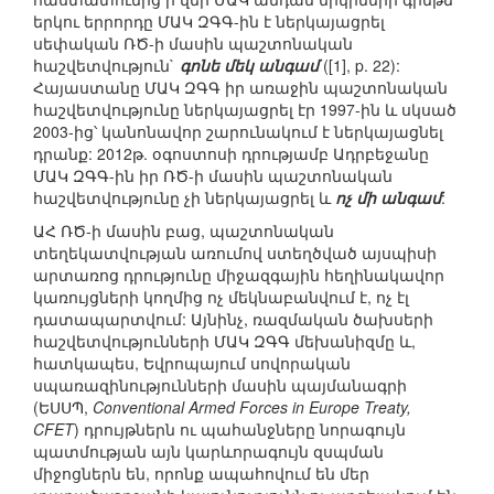
երկու երրորդը ՄԱԿ ԶԳԳ-ին է ներկայացրել
սեփական ՌԾ-ի մասին պաշտոնական
հաշվետվություն`
գոնե մեկ անգամ
([1], p. 22):
Հայաստանը ՄԱԿ ԶԳԳ իր առաջին պաշտոնական
հաշվետվությունը ներկայացրել էր 1997-ին և սկսած
2003-ից՝ կանոնավոր շարունակում է ներկայացնել
դրանք: 2012թ. օգոստոսի դրությամբ Ադրբեջանը
ՄԱԿ ԶԳԳ-ին իր ՌԾ-ի մասին պաշտոնական
հաշվետվությունը չի ներկայացրել և
ոչ մի անգամ
:
ԱՀ ՌԾ-ի մասին բաց, պաշտոնական
տեղեկատվության առումով ստեղծված այսպիսի
արտառոց դրությունը միջազգային հեղինակավոր
կառույցների կողմից ոչ մեկնաբանվում է, ոչ էլ
դատապարտվում: Այնինչ, ռազմական ծախսերի
հաշվետվությունների ՄԱԿ ԶԳԳ մեխանիզմը և,
հատկապես, Եվրոպայում սովորական
սպառազինությունների մասին պայմանագրի
(ԵՍՍՊ,
Conventional Armed Forces in Europe Treaty,
CFET
) դրույթներն ու պահանջները նորագույն
պատմության այն կարևորագույն զսպման
միջոցներն են, որոնք ապահովում են մեր