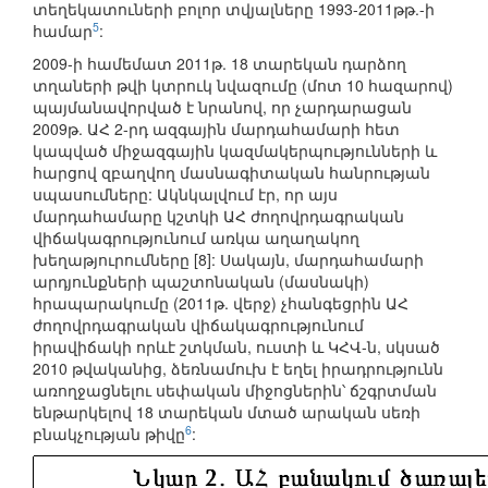
տեղեկատուների բոլոր տվյալները 1993-2011թթ.-ի
5
համար
:
2009-ի համեմատ 2011թ. 18 տարեկան դարձող
տղաների թվի կտրուկ նվազումը (մոտ 10 հազարով)
պայմանավորված է նրանով, որ չարդարացան
2009թ. ԱՀ 2-րդ ազգային մարդահամարի հետ
կապված միջազգային կազմակերպությունների և
հարցով զբաղվող մասնագիտական հանրության
սպասումները: Ակնկալվում էր, որ այս
մարդահամարը կշտկի ԱՀ ժողովրդագրական
վիճակագրությունում առկա աղաղակող
խեղաթյուրումները [8]: Սակայն, մարդահամարի
արդյունքների պաշտոնական (մասնակի)
հրապարակումը (2011թ. վերջ) չհանգեցրին ԱՀ
ժողովրդագրական վիճակագրությունում
իրավիճակի որևէ շտկման, ուստի և ԿՀՎ-ն, սկսած
2010 թվականից, ձեռնամուխ է եղել իրադրությունն
առողջացնելու սեփական միջոցներին՝ ճշգրտման
ենթարկելով 18 տարեկան մտած արական սեռի
6
բնակչության թիվը
: