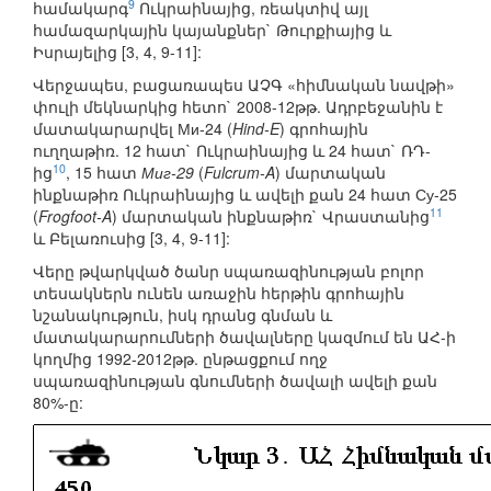
9
համակարգ
Ուկրաինայից, ռեակտիվ այլ
համազարկային կայանքներ` Թուրքիայից և
Իսրայելից [3, 4, 9-11]:
Վերջապես, բացառապես ԱՉԳ «հիմնական նավթի»
փուլի մեկնարկից հետո` 2008-12թթ. Ադրբեջանին է
մատակարարվել Ми-24 (
Hind-E
) գրոհային
ուղղաթիռ. 12 հատ` Ուկրաինայից և 24 հատ` ՌԴ-
10
ից
, 15 հատ
Миг-29
(
Fulcrum-A
) մարտական
ինքնաթիռ Ուկրաինայից և ավելի քան 24 հատ Су-25
11
(
Frogfoot-A
) մարտական ինքնաթիռ` Վրաստանից
և Բելառուսից [3, 4, 9-11]:
Վերը թվարկված ծանր սպառազինության բոլոր
տեսակներն ունեն առաջին հերթին գրոհային
նշանակություն, իսկ դրանց գնման և
մատակարարումների ծավալները կազմում են ԱՀ-ի
կողմից 1992-2012թթ. ընթացքում ողջ
սպառազինության գնումների ծավալի ավելի քան
80%-ը: