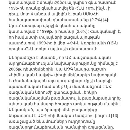
կատարված է միայն
երկու
այդպիսի գնահատում:
1995-ին դրանք գնահատվել են ՀՆԱ 10%, ինչն, ի
դեպ, մոտ 4 անգամ ավելին է, քան ՍՄԽՀԻ
համապատասխան գնահատականը (2.7%) [4]:
Մյուս՝ առայսօր վերջին գնահատականը
կատարված է 1999թ.-ի համար (2.6%): Հասկանալի է,
որ հավաստի տվյալների բացակայության
պատճառով 1999-ից ի վեր ԿՀՎ-ն Ադրբեջանի ՌԾ-ն
որպես ՀՆԱ տոկոս այլևս չի գնահատում:
Անհրաժեշտ է նկատել, որ ԱՀ պաշտպանական
արդյունաբերության նախարարությունը հիմնվել է
2005թ. դեկտեմբերին: Սա ԱՉԳ նավթադաշտի
«հիմնական նավթի» փուլի մեկնարկի նախօրյակն
է: Ժամանակային այս զուգադիպումը չի կարելի
պատահական համարել: Այն մատնանշում է ԱՀ
ռազմական ներուժի զարգացման, երկրի
ռազմականացման բազմափուլ և բազմաբաղադրիչ
պետական համալիր ծրագրի առկայության մասին:
Անկասկած, այս ծրագրի մեկ բաղադրիչը
ենթադրում է ԱՉԳ «հիմնական նավթի» փուլում [13]
առաջացած եկամուտների ուղղորդումը
ռազմարդյունաբերական համալիրի գոյացմանը,