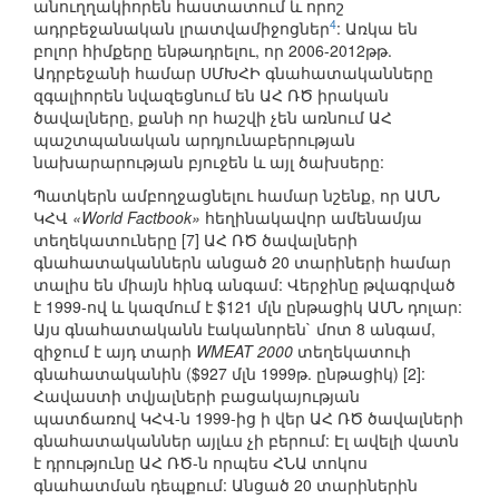
անուղղակիորեն հաստատում և որոշ
4
ադրբեջանական լրատվամիջոցներ
: Առկա են
բոլոր հիմքերը ենթադրելու, որ 2006-2012թթ.
Ադրբեջանի համար ՍՄԽՀԻ գնահատականները
զգալիորեն նվազեցնում են ԱՀ ՌԾ իրական
ծավալները, քանի որ հաշվի չեն առնում ԱՀ
պաշտպանական արդյունաբերության
նախարարության բյուջեն և այլ ծախսերը:
Պատկերն ամբողջացնելու համար նշենք, որ ԱՄՆ
ԿՀՎ
«World Factbook»
հեղինակավոր ամենամյա
տեղեկատուները [7] ԱՀ ՌԾ ծավալների
գնահատականներն անցած 20 տարիների համար
տալիս են միայն հինգ անգամ: Վերջինը թվագրված
է 1999-ով և կազմում է $121 մլն ընթացիկ ԱՄՆ դոլար:
Այս գնահատականն էականորեն` մոտ 8 անգամ,
զիջում է այդ տարի
WMEAT 2000
տեղեկատուի
գնահատականին ($927 մլն 1999թ. ընթացիկ) [2]:
Հավաստի տվյալների բացակայության
պատճառով ԿՀՎ-ն 1999-ից ի վեր ԱՀ ՌԾ ծավալների
գնահատականներ այլևս չի բերում: Էլ ավելի վատն
է դրությունը ԱՀ ՌԾ-ն որպես ՀՆԱ տոկոս
գնահատման դեպքում: Անցած 20 տարիներին