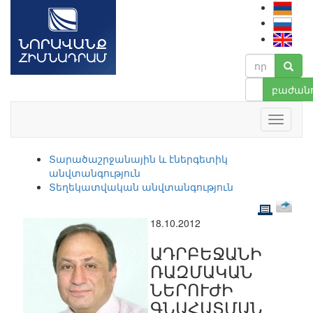
բաժանո
Տարածաշրջանային և էներգետիկ
անվտանգություն
Տեղեկատվական անվտանգություն
18.10.2012
ԱԴՐԲԵՋԱՆԻ
ՌԱԶՄԱԿԱՆ
ՆԵՐՈՒԺԻ
ԳՆԱՀԱՏՄԱՆ