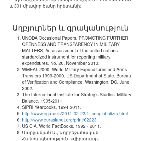
և 301 միավոր ծանր հրետանի:
Աղբյուրներ և գրականություն
UNODA Occasional Papers. PROMOTING FURTHER
OPENNESS AND TRANSPARENCY IN MILITARY
MATTERS. An assessment of the united nations
stardardized instrument for reporting military
expenditures. No. 20, November 2010.
WMEAT 2000. World Military Expenditures and Arms
Transfers 1999-2000. US Department of State. Bureau
of Verification and Compliance. Washington, DC. June,
2002.
The International Institute for Strategis Studies. Military
Balance, 1995-2011.
SIPRI Yearbooks, 1994-2011.
http://www.ng.ru/cis/2011-02-22/1_neoglobalizm.html
http://www.eurasianet.org/print/62223
US CIA. World FactBooks. 1992 - 2011.
Մարջանյան Ա., Ադրբեջանական
Հանրապետություն. «վիրտուալ»