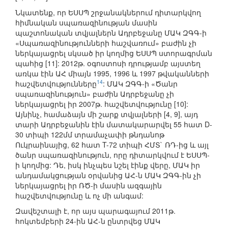
Նկատենք, որ ԵՍՍՊ շրջանակներում դիտարկվող
հիմնական սպառազինության մասին
պաշտոնական տվյալներն Ադրբեջանը ՄԱԿ ԶԳԳ-ի
«Սպառազինությունների հաշվառում» բաժին չի
ներկայացրել սկսած իր կողմից ԵՍՍՊ ստորագրման
պահից [11]: 2012թ. օգոստոսի դրությամբ այստեղ
առկա էին ԱՀ միայն 1995, 1996 և 1997 թվականների
14
հաշվետվությունները
: ՄԱԿ ԶԳԳ-ի «Ծանր
սպառազինություն» բաժին Ադրբեջանը չի
ներկայացրել իր 2007թ. հաշվետվությունը [10]:
Այնինչ, համաձայն մի շարք տվյալների [4, 9], այդ
տարի Ադրբեջանին էին մատակարարվել 55 հատ D-
30 տիպի 122մմ տրամաչափի թնդանոթ
Ուկրաինայից, 62 հատ T-72 տիպի ՀՄՏ` ՌԴ-ից և այլ
ծանր սպառազինություն, որը դիտարկվում է ԵՍՍՊ-
ի կողմից: Դե, իսկ ինչպես նշել էինք վերը, ՄԱԿ իր
անդամակցության օրվանից ԱՀ-ն ՄԱԿ ԶԳԳ-ին չի
ներկայացրել իր ՌԾ-ի մասին ազգային
հաշվետվությունը և ոչ մի անգամ:
Զավեշտալի է, որ այս պարագայում 2011թ.
հոկտեմբերի 24-ին ԱՀ-ն ընտրվեց ՄԱԿ