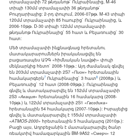
տրամաչափի 72 թնդանոթ` Ուկրաինայից, M-46
տիպի 130մմ տրամաչափի 36 թնդանոթ`
Բուլղարիայից: 2-րդ փուլում, 2006-07թթ. M-43 տիպի
120մմ տրամաչափի 85 հաուբից` Ուկրաինայից, և
2006-10թթ. D-30 տիպի 122մմ տրամաչափի
թնդանոթ Ուկրաինայից` 55 հատ և Բելառուսից` 30
հատ:
Մեծ տրամաչափի ինքնագնաց հրետանու
մատակարարումներն իրականացվել են
բացառապես ԱՉԳ «հիմնական նավթի» փուլի
մեկնարկից հետո` 2008-10թթ.: Այդ ժամանակ գնվել
են 203մմ տրամաչափի 2S7
«Пион»
հրետանային
7
8
համակարգերն
Ուկրաինայից` 3 հատ
(2008թ.) և
Բելառուսից` 12 հատ (2008-09թթ.): Ուկրաինայից
գնվել և մատակարարվել են 152մմ տրամաչափի
2S3
«Акация»
հրետանային 16 համակարգ (2008-
10թթ.) և 122մմ տրամաչափի 2S1
«Гвоздика»
հրետանային 54 համակարգ (2007-10թթ.): Իսրայելից
գնվել և մատակարարվել է 155մմ տրամաչափի
«АTMOS-2000»
հրետանային 5 համակարգ (2010թ.):
Բացի այս, Ադրբեջանին է մատակարարվել ծանր
ռեակտիվ համազարկային BM-9A52 «Смерч» 12