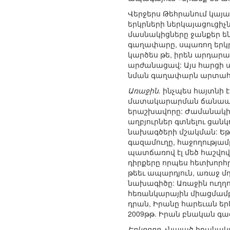
Վերջերս Թեհրանում կայ
երկրների ներկայացուցիչ
մասնակիցները ջանքեր են
գաղափարը, սպառող երկրներ
կարծես թե, իրեն արդարա
արժանացավ: Այս հարցի 
նման գաղափարն արտահայ
Առաջին.
ինչպես հայտնի է
մատակարարման ճանապարհ
երաշխավորը: Ժամանակին
աղբյուրներ գտնելու ցան
նախագծերի մշակման: Եթե
գազամուղը, հաջողությամբ
պատճառով էլ մեծ հաշվով
դիրքերը որպես հետխորհ
թեեւ ապարդյուն, առաջ մ
նախագիծը: Առաջին ուղղ
հեռանկարային միացմամբ: 
դրան, Իրանը հարեւան եր
2009թթ. Իրան բնական գ
Երկրորդ.
չնայած իրանակա