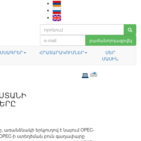
բաժանորդագրվել
ՄՍԱԳՐԵՐ
ՀՐԱՏԱՐԱԿՈՒՄՆԵՐ
ՄԵՐ
ՄԱՍԻՆ
ԱՍՏԱՆԻ
ԵՐԸ
, առանձնակի երկյուղով է նայում OPEC-
 OPEC-ի ստեղծման բուն գաղափարը