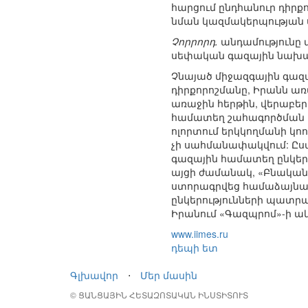
հարցում ընդհանուր դիրք
նման կազմակերպության 
Չորրորդ.
անդամությունը 
սեփական գազային նախագ
Չնայած միջազգային գազ
դիրքորոշմանը, Իրանն առ
առաջին հերթին, վերաբեր
համատեղ շահագործման հա
ոլորտում երկկողմանի կոո
չի սահմանափակվում: Ըստ
գազային համատեղ ընկերո
այցի ժամանակ, «Բնական
ստորագրվեց համաձայնագի
ընկերությունների պատրա
Իրանում «Գազպրոմ»-ի ա
www.iimes.ru
դեպի ետ
Գլխավոր
⋅
Մեր մասին
© ՑԱՆՑԱՅԻՆ ՀԵՏԱԶՈՏԱԿԱՆ ԻՆՍՏԻՏՈՒՏ