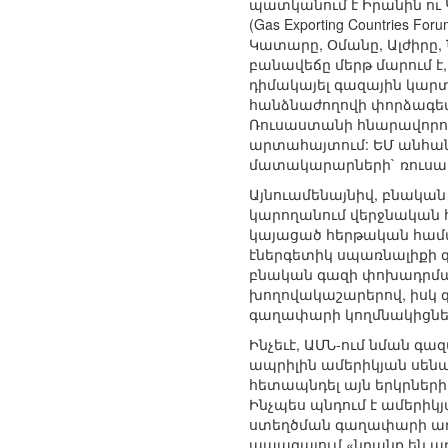
պատկանում է Իրանին ու 
(Gas Exporting Countrie
Կատարը, Օմանը, Ալժիրը, Ն
բանավեճը մերթ մարում է,
դիմակայել գազային կարտ
հանձնաժողովի փորձագետ
Ռուսաստանի հնարավորութ
արտահայտում: ԵՄ անհան
մատակարարների` ռուսակա
Այնուամենայնիվ, բնական
կարողանում վերջնական 
կայացած հերթական համա
էներգետիկ սպառնալիքի 
բնական գազի փոխադրման
խողովակաշարերով, իսկ 
գաղափարի կողմնակիցները 
Ինչեւէ, ԱՄՆ-ում նման գա
ապրիլին ամերիկյան սե
հետապնդել այն երկրների 
Ինչպես պնդում է ամերիկյ
ստեղծման գաղափարի առ
ապագայում «նրանք են ա