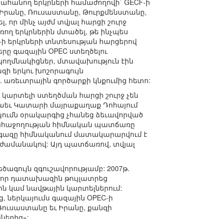
տահանող երկրների համաժողովի` GECF-ի
ին Իրանը, Ռուսաստանը, Թուրքմենստանը,
, որ մինչ այժմ տվյալ հարցի շուրջ
ռող երկրներին մտածել, թե ինչպես
-ի երկրների տնտեսության հարցերով
րը գազային OPEC ստեղծելու
կողմնակիցներ, մտավախություն էին
ի երկու խոշորագույն
 առեւտրային գործարքի կնքումից հետո:
 կարտելի ստեղծման հարցի շուրջ չեն
նաեւ Կատարի մայրաքաղաք Դոհայում
ումն օրակարգից չհանեց ձեւավորված
անհաջողության հիմնական պատճառը
 գազը հիմնականում մատակարարվում է
ժամանակով: Այդ պատճառով, տվյալ
ծագույն զգուշավորությամբ: 2007թ.
վոր դատախազին թույլատրեց
ին կամ նավթային կարտելներում:
, ներկայումս գազային OPEC-ի
ուսաստանը եւ Իրանը, քանզի
ներից»: