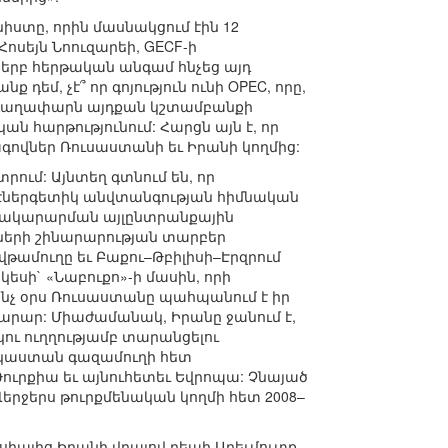
ստը, որին մասնակցում էին 12
ոսեյն Նոուզարեի, GECF-ի
 երբ հերթական անգամ հնչեց այդ
եմ, չէ՞ որ գոյություն ունի OPEC, որը,
ան գաղափարն այդքան կշտամբանքի
հարթությունում: Հարցն այն է, որ
վներ Ռուսաստանի եւ Իրանի կողմից:
րում: Այնտեղ գտնում են, որ
էներգետիկ անվտանգության հիմնական
տակարարման այլընտրանքային
ղների շինարարության տարբեր
թամուղը եւ Բաքու–Թբիլիսի–Էրզրում
կեսի` «Նաբուքո»-ի մասին, որի
ինչ օրս Ռուսաստանը պահպանում է իր
րար: Միաժամանակ, Իրանը ջանում է,
ու ուղղությամբ տարանցելու
դկաստան գազամուղի հետ
Թուրքիա եւ այնուհետեւ Եվրոպա: Չնայած
Վերջերս թուրքմենական կողմի հետ 2008–
սիայից Իրանի վրայով դեպի Արեւմուտք