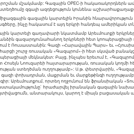
որոշման մշակմամբ: Գազային OPEC-ի հակառակորդներն ամեն
ստեղծումը զգալի ազդեցություն կունենա աշխարհաքաղաք
միջազգային գազային կարտելին Իրանին հնարավորություն
ծերը, ինչը հակասում է այդ երկրի հանդեպ ամերիկյան
ային կարտելի գաղափարի նկատմամբ Արեւմուտքի երկրն
անձին գազարդյունահանող երկրների հետ կոոպերացիայի ուղ
ում է Ռուսաստանին: Գազի «Հարավային Պարս» եւ «Հյուս
րցի շուրջ ռուսական «Գազպրոմ»-ի հետ սկսված բանակցու
պերացիայի մեկնակետ: Բայց, ինչպես երեւում է, «Գազպրոմ
 Հոսեյն Նոուզարեի հայտարարության, ռուսական կողմի 
ւթյան ստեղծման ուղղությամբ»: Ս.թ. փետրվարին, «Գազպրո
 գազի փոխադրման, մաքրման եւ մարքեթինգի ուղղությամբ
ր: Արեւմուտքում, որտեղ ողջունում են ֆրանսիական «Տոտ
ստակամությունը` հրաժարվել իրանական գազային նախագծ
կտիվացումն, անտարակույս, կարող է միայն բացասական 