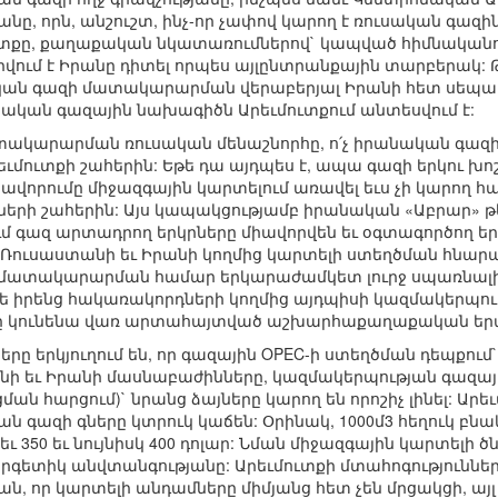
ը, որն, անշուշտ, ինչ-որ չափով կարող է ռուսական գազին
ուտքը, քաղաքական նկատառումներով` կապված հիմնականո
վում է Իրանը դիտել որպես այլընտրանքային տարբերակ: 
կան գազի մատակարարման վերաբերյալ Իրանի հետ սեպա
նական գազային նախագիծն Արեւմուտքում անտեսվում է:
տակարարման ռուսական մենաշնորհը, ո՛չ իրանական գազի
ուտքի շահերին: Եթե դա այդպես է, ապա գազի երկու խո
իավորումը միջազգային կարտելում առավել եւս չի կարո
երի շահերին: Այս կապակցությամբ իրանական «Աբրար» թերթ
մ գազ արտադրող երկրները միավորվեն եւ օգտագործող երկ
 Ռուսաստանի եւ Իրանի կողմից կարտելի ստեղծման հնարավ
ատակարարման համար երկարաժամկետ լուրջ սպառնալիք»
թե իրենց հակառակորդների կողմից այդպիսի կազմակերպու
որը կունենա վառ արտահայտված աշխարհաքաղաքական եր
րը երկյուղում են, որ գազային OPEC-ի ստեղծման դեպքու
ի եւ Իրանի մասնաբաժինները, կազմակերպության գազայ
ման հարցում)` նրանց ձայները կարող են որոշիչ լինել: Արե
ն գազի գները կտրուկ կաճեն: Օրինակ, 1000մ3 հեղուկ բնա
եւ 350 եւ նույնիսկ 400 դոլար: Նման միջազգային կարտելի 
րգետիկ անվտանգությանը: Արեւմուտքի մտահոգություններ
ան, որ կարտելի անդամները միմյանց հետ չեն մրցակցի, այ