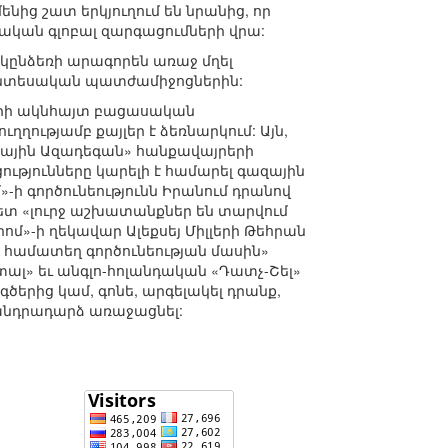
ից շատ երկյուղում են նրանից, որ
ական գլոբալ զարգացումների վրա:
 կընձեռի արագորեն առաջ մղել
 տնտեսական պատժամիջոցներին:
երի ակնհայտ բացասական
ղությամբ քայլեր է ձեռնարկում: Այն,
իսային Ազադեգան» հանքավայրերի
թյունները կարելի է համարել գազային
»-ի գործունեությունն Իրանում դրանով
հետ «լուրջ աշխատանքներ են տարվում
մ»-ի ղեկավար Ալեքսեյ Միլլերի Թեհրան
 համատեղ գործունեության մասին»
ալ» եւ անգլո-հոլանդական «Դատչ-Շել»
երից կամ, գոնե, արգելակել դրանք,
անդրադարձ առաջացնել: