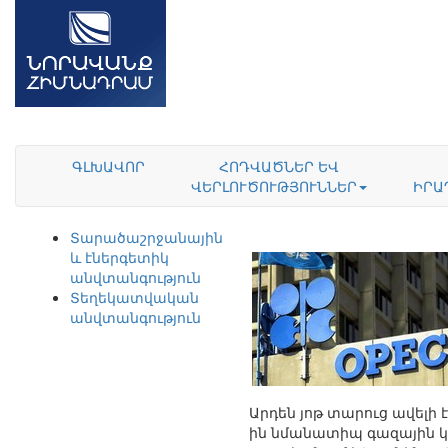
ԳԼԽԱՎՈՐ
ՀՈԴՎԱԾՆԵՐ ԵՎ
ՎԵՐԼՈՒԾՈՒԹՅՈՒՆՆԵՐ
ԻՐԱ
Տարածաշրջանային
և էներգետիկ
անվտանգություն
Տեղեկատվական
անվտանգություն
Արդեն յոթ տարուց ավելի 
ին նմանատիպ գազային կ