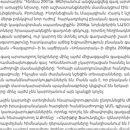
Կատարին: Դեռեւս 2001թ. Թեհրանում անցկացվեց գազ ար
s Forum) առաջին նիստը, որի աշխատանքներին մասնակցում է
իգերիան, Բրունեյը, Ինդոնեզիան եւ Մալայզիան: Հարկ է նշել
 մերթ բռնկվում նոր ուժով` հարկադրելով բնական գազ սպա
ելի կազմավորման սպառնալիքին: 2006թ. նոյեմբերին ՆԱՏՕ
ները հրապարակեցին գաղտնի զեկույց, որտեղ հեղինակնե
յան առիթով, ուր կարող են մտնել սույն գաղափարի շատ 
գստությունը հատկապես աճեց Եվրամիություն բնական գազ
ն «Գազպրոմ»-ի եւ ալժիրյան «Սոնատրակ»-ի միջեւ 2006թ.
 գազ արտադրող երկրները մինչ այժմ միջազգային գազային
համաձայնության գալ: Կոնսենսուսի չկարողացան հասնել 
ժողովի մասնակիցները: Դոհայի անարդյունավետ հանդիպ
զգացումը: Ինչպես այն ժամանակ նշեցին տեսաբանները, 
 առանձնահատկություններն են: Բանն այն է, որ բնական
գազի մատակարարման պայմանագրերը կնքվում են երկար 
մինչ այժմ չեն կարողանում այն կյանքի կոչել:
զային կարտելի ստեղծման հնարավորությունն ընդունեցին մե
նատի իրավաբանական հարցերի հանձնաժողովը ԱՄՆ գլխա
կառավարություններին, որոնք որոշել են միավորվել գազայ
ան հետազոտող Ա.Քոենը` «Հերիթիջ Ֆաունդեյշն» կենտրոնից
աջմղման հիմնական դերակատարները հանդիսանում են Ռ
ռավել չափով օգտվելու իրենց աշխարհաքաղաքական մկան