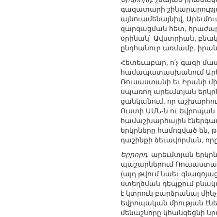
գազատարի շինարարության
այնուամենայնիվ, Արեւմ
զարգացման հետ, հրաժար
օրինակ` Ավստրիան, բնա
ընդհանուր առմամբ, իրա
Հետեւաբար, ո՛չ գազի մա
համապատասխանում Արեւմ
Ռուսաստանի եւ Իրանի մ
սպառող արեւմտյան երկրն
ցանկանում, որ աշխարհու
Ուստի ԱՄՆ-ն ու Եվրոպան
համաշխարհային էներգամ
երկրները համոզված են, 
դաշինքի ձեւավորման, 
Երրորդ.
արեւմտյան երկրնե
պաշարներում Ռուսաստան
(այդ թվում նաեւ գնագոյաց
ստեղծման դեպքում բնակա
է կտրուկ բարձրանալ մինչ
Եվրոպական միության էնե
մենաշնորը կհանգեցնի նր