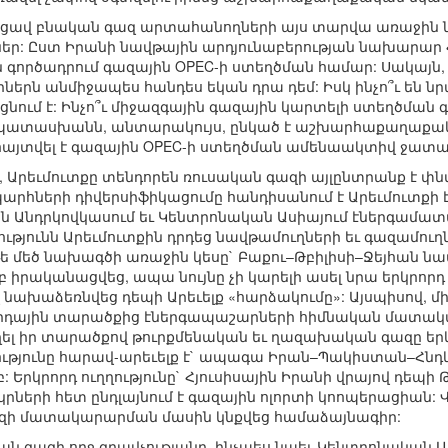
ացավ բնական գազ արտահանողների այս տարվա առաջին նի
ներ: Ըստ Իրանի նավթային արդյունաբերության նախարար Հ
 գործադրում գազային OPEC-ի ստեղծման համար: Սակայն,
ն անմիջապես հանդես եկան դրա դեմ: Իսկ ինչո՞ւ են նրանք դ
ցնում է: Ինչո՞ւ միջազգային գազային կարտելի ստեղծմ
պատասխանն, անտարակույս, ընկած է աշխարհաքաղաքական 
տվել է գազային OPEC-ի ստեղծման ամենաակտիվ ջատագո
, Արեւմուտքը տենդորեն ռուսական գազի այլընտրանք է փնտ
ների դիվերսիֆիկացումը հանդիսանում է Արեւմուտքի 
 Անդրկովկասում եւ Կենտրոնական Ասիայում էներգամա
կությունն Արեւմուտքին դրդեց նավթամուղների եւ գազամու
 մեծ նախագծի առաջին կեսը` Բաքու–Թբիլիսի–Ջեյհան նավ
 իրականացվեց, ապա նույնը չի կարելի ասել նրա երկրորդ 
 նախաձեռնվեց դեպի Արեւելք «հարձակումը»: Այսպիսով, մ
րդային տարածքից էներգապաշարների հիմնական մատակա
ղել իր տարածքով թուրքմենական եւ ղազախական գազը երկ
ությունը հարավ-արեւելք է` ապագա Իրան–Պակիստան–Հն
Երկրորդ ուղղությունը` Հյուսիսային Իրանի վրայով դեպի 
կրների հետ ընդլայնում է գազային ոլորտի կոոպերացիան: 
ազի մատակարարման մասին կնքվեց համաձայնագիր:
ն գազի ողջ գրավչությանը, ինչպես նաեւ Կենտրոնական Ա