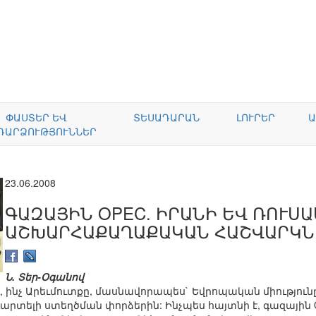
ՓԱՍՏԵՐ ԵՎ
ՏԵՍԱԴԱՐԱՆ
ԼՈՒՐԵՐ
Ա
ԴԱՐՁՈՒԹՅՈՒՆՆԵՐ
23.06.2008
ԳԱԶԱՅԻՆ OPEC. ԻՐԱՆԻ ԵՎ ՌՈՒՍ
ԱՇԽԱՐՀԱՔԱՂԱՔԱԿԱՆ ՀԱՇՎԱՐԿՆ
Ն. Տեր-Օգանով
է, ինչ Արեւմուտքը, մասնավորապես` Եվրոպական միությունը
արտելի ստեղծման փորձերին: Ինչպես հայտնի է, գազային