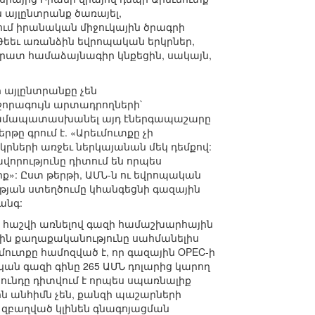
 այլընտրանք ծառայել,
ւմ իրանական միջուկային ծրագրի
Թեեւ առանձին եվրոպական երկրներ,
րատ համաձայնագիր կնքեցին, սակայն,
 այլընտրանքը չեն
շորագույն արտադրողների`
ղ համապատասխանել այդ էներգապաշարը
ը գրում է. «Արեւմուտքը չի
րների առջեւ ներկայանան մեկ դեմքով:
որությունը դիտում են որպես
: Ըստ թերթի, ԱՄՆ-ն ու եվրոպական
թյան ստեղծումը կհանգեցնի գազային
անգ:
մ` հաշվի առնելով գազի համաշխարհային
ին քաղաքականությունը սահմանելիս
ւմուտքը համոզված է, որ գազային OPEC-ի
կան գազի գինը 265 ԱՄՆ դոլարից կարող
ծնունդը դիտվում է որպես սպառնալիք
ն անհիմն չեն, քանզի պաշարների
լ զբաղված կլինեն գնագոյացման