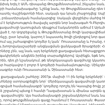
յնիսկ եղել է ԱՄՆ դեսպանը Թուրքմենստանում, ինչպես 
բի համանախագահը: Նշենք նաև, որ Թուրքմենստանը դեռ Ս
ատել Վաշինգտոնի հետ, սակայն դա նրան չհաջողվեց: Սպ
ու բռնատիրական համակարգից: Սակայն վերջինիս մահից հ
ւմ է երկխոսություն ծավալել արդեն նոր նախագահ Գ.Բերդ
գազամուղի կառուցման դեպքում էականորեն աճում է Արև
ռված է, որ Ադրբեջանը և Թուրքմենստանը ծովի կարգավիճ
ինչը, ըստ նրանց, կարող է նպաստել ծովի ընդերքով նոր գ
ւմ այլ շահագրգիռ կողմեր էլ կան` Ռուսաստանը և Իրանը,
 և խողովակաշարերի անցկացման ցանկացած ծրագրերի: Հա
ը չեն, այլ նաև այդ երկրների քաղաքական հետաքրքրությ
կիրներն անցնեն իրենց տարածքներով: Այսինքն, եթե նու
երեն, դեռ չի նշանակում, թե Անդրկասպյան գազմուղը կկառ
 հարկավոր է բոլոր 5 կողմերի համաձայնությունը։ Մինչդե
ագրեր ունի Ռուսաստանի և Չինաստանի հետ:
 քաղաքական շահերը: 2007թ. մայիսի 11-ին երեք երկրնե
ները ստորագրեցին նոր` Մերձկասպյան գազամուղի կառ
գրված համաձայնագրի՝ կողմերը որոշել են Կասպից ծովը շր
 շրջանով պետք է հասնի Ղազախստան և միանա արդեն գոյո
 գազամուղին: Այս համաձայնագրի շրջանակներում նաև ն
ղը, որով թուրքմենական գազը հասնում է Ռուսաստան: Փաս
 հայտնվում Անդրկասպյան գազամուղը: Այսպիսով, Կենտր