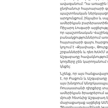
ավազանում: Դա առաջին հ
ընդհանուր հայտարարի գա
պաշտոնական ներկայացուց
արդյունքում, ինչպես և 
ամերիկյան բարձրաստիճան
Ռիչարդ Լուգարի այցելու
որ պաշտոնական Վաշինգտո
բանակցություններում առ
հայտարարի գալու հարցում
կոչում է «Քյափազ», Թու
շրջաններին և դեռ ԽՍՀՄ 
Աշգաբադը հավակնություն
կողմերը չեն կարողանում
կնքել:
Նշենք, որ այս հանքավայր
է, որ Բաքուն և Աշգաբադ
այս խնդրում Անդրկասպյան
Ռուսաստանի դիրքերը տա
ամերիկյան ծրագրերում 
մյուսի հետևից Աշգաբադ
մայրաքաղաք այցելեց ԱՄ
Պետդեպարտամենտի Կասպի