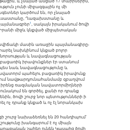
թացին, և չնայած անցած 17 տարիներին,
ւթյուն չունի միջազգային ոչ մի
ետներ կարծում են, որ չնայած
Ռուսաստանը, Ղազախստանը և
1
 պայմանագրեր
, սակայն իրականում ծովի
 և Իրանի միջև կնքված միջպետական
րգավիճակի մասին առաջին պայմանագիրը։
արարել նախկինում կնքած բոլոր
կնորսության և նավագնացության
 բացառիկ իրավունքներ էր ստանում
նչպես նաև նավագնացությունը և
 նավատորմ պահելու բացառիկ իրավունք
ովում նավթարդյունահանմամբ զբաղվում
ել իրենց ռազմական նավատորմիղների
ւնակում են գործել, քանի որ դրանք
նին, ծովի շուրջ նոր պետությունների ի
լ ոչ դրանք կնքած և ոչ էլ նորանկախ
 շուրջ նախաձեռնել են 20 հանդիպում՝
ությունը խանգարում է ոչ միայն
և քաղաքական շահեր ունեն Կասպից ծովի