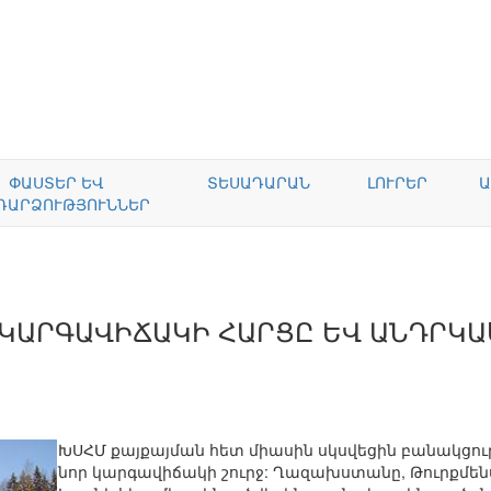
ՓԱՍՏԵՐ ԵՎ
ՏԵՍԱԴԱՐԱՆ
ԼՈՒՐԵՐ
Ա
ԴԱՐՁՈՒԹՅՈՒՆՆԵՐ
 ԿԱՐԳԱՎԻՃԱԿԻ ՀԱՐՑԸ ԵՎ ԱՆԴՐԿ
ԽՍՀՄ քայքայման հետ միասին սկսվեցին բանակցութ
նոր կարգավիճակի շուրջ: Ղազախստանը, Թուրքմե