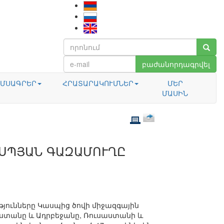
բաժանորդագրվել
ՄՍԱԳՐԵՐ
ՀՐԱՏԱՐԱԿՈՒՄՆԵՐ
ՄԵՐ
ՄԱՍԻՆ
ԱՍՊՅԱՆ ԳԱԶԱՄՈՒՂԸ
յունները Կասպից ծովի միջազգային
նստանը և Ադրբեջանը, Ռուսաստանի և