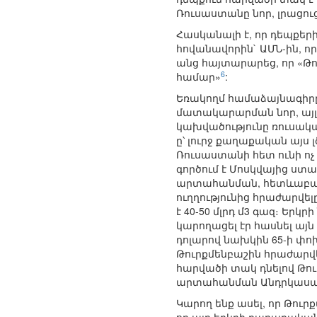
Ռուսաստանը նոր, լրացու
Հասկանալի է, որ դեպքեր
հովանավորին` ԱՄՆ-ին, ո
անց հայտարարեց, որ «Թո
6
համար»
:
Եռակողմ համաձայնագիրը
մատակարարման նոր, այլը
կախվածությունը ռուսակ
ը՝ լուրջ քաղաքական այ
Ռուսաստանի հետ ունի ոչ
գործում է Մոսկվայից ստա
արտահանման, հետևաբար 
ուղղությունից հրաժարվ
է 40-50 մլրդ մ3 գազ։ Ե
կարողացել էր հասնել այն
դոլարով նախկին 65-ի փ
Թուրքմենբաշին հրաժարվ
հարվածի տակ դնելով Թո
արտահանման Անդրկասպյ
Կարող ենք ասել, որ Թուր