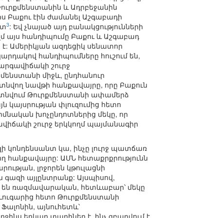
 Թուրքմենստանին և Ադրբեջանին
իս Բաքու էին ժամանել Աշգաբադի
3
ետ
: Եվ չնայած այդ բանակցությունների
ղմ այս հանդիպումը Բաքու և Աշգաբադ
 է: Ամերիկյան ազդեցիկ սենատոր
արդակով հանդիպումները հուշում են,
կարգավիճակի շուրջ
քմենստանի միջև, ընդհանուր
 գտնվող նավթի հանքավայրը, որը Բաքուն
 գտնվում Թուրքմենստանի ափամերձ
ն կայսրության փլուզումից հետո
իմնական խոչընդոտներից մեկը, որ
գավիճակի շուրջ երկկողմ պայմանագիր
գազի կոնդենսանտ կա, ինչը լուրջ պատճառ
ող հանքավայրը: ԱՄՆ հետաքրքրությունն
րության, լրջորեն կթուլացնի
գազի այլընտրանք: Այսպիսով,
մ են ռազմավարական, հետևաբար՝ մեկը
Լուգարից հետո Թուրքմենստանի
ալոնին, այնուհետև՝
նս երկար տարիներ է, ինչ զբաղվում է