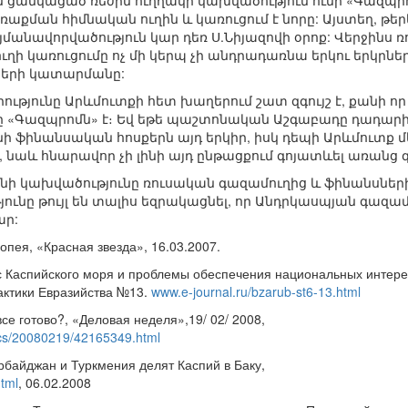
 ցանկացած ռեժիմ ուղղակի կախվածություն ունի «Գազպրոմ»
աքման հիմնական ուղին և կառուցում է նորը: Այստեղ, թեր
այմանավորվածություն կար դեռ Ս.Նիյազովի օրոք: Վերջինս
ի կառուցումը ոչ մի կերպ չի անդրադառնա երկու երկրն
րերի կատարմանը:
ւթյունը Արևմուտքի հետ խաղերում շատ զգույշ է, քանի որ
ը «Գազպրոմն» է։ Եվ եթե պաշտոնական Աշգաբադը դադարի
 ֆինանսական հոսքերն այդ երկիր, իսկ դեպի Արևմուտք մե
 նաև հնարավոր չի լինի այդ ընթացքում գոյատևել առանց
նի կախվածությունը ռուսական գազամուղից և ֆինանսներ
ունը թույլ են տալիս եզրակացնել, որ Անդրկասպյան գազա
ար:
опея, «Красная звезда», 16.03.2007.
ус Каспийского моря и проблемы обеспечения национальных интер
актики Евразийства №13.
www.e-journal.ru/bzarub-st6-13.html
все готово?, «Деловая неделя»,19/ 02/ 2008,
ics/20080219/42165349.html
байджан и Туркмения делят Каспий в Баку,
tml
, 06.02.2008