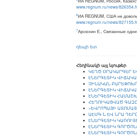
ИА REGNUM, Россия, Казахст
www.regnum.ru/news/826354.h
6
ИА REGNUM, США не довольн
www.regnum.ru/news/827155.h
7
Арсюхин Е., Связанные одним
դեպի ետ
Հեղինակի այլ նյութեր
ԿԵՂԾ ՕՐԱԿԱՐԳԵՐ Ե
ԷՆԵՐԳԵՏԻԿ ՎԻՃԱԿԱ
ՉԻՆԱԿԱՆ ԲԱՐԵՓՈԽՈ
ԷՆԵՐԳԵՏԻԿ ՎԻՃԱԿԱ
ԷՆԵՐԳԵՏԻԿ ՀԱՄԱՇԽ
ՀԵՂՈՒԿԱՑՎԱԾ ԳԱԶԸ
«ԵՎՐՈՊԱՅԻ ԱՏՈՄԱՅ
ԱԷՄԳ-Ն ԵՎ ՆՐԱ ԴԵ
ԷՆԵՐԳԵՏԻԿ ԿԱՌՈՒՅ
ԷՆԵՐԳԵՏԻԿ ԳՈՐԾՈՆ
ԷՆԵՐԳԵՏԻԿ ԳՈՐԾՈՆ