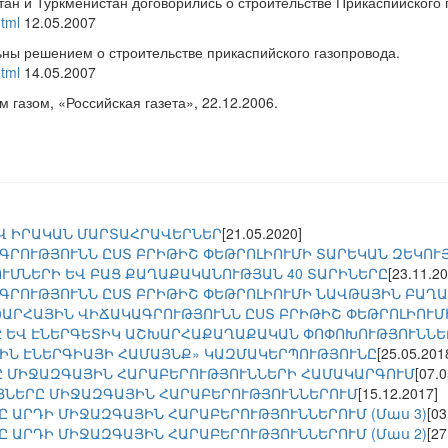
ан и Туркменистан договорились о строительстве Прикаспийского 
tml
12.05.2007
ы решением о строительстве прикаспийского газопровода.
tml
14.05.2007
 газом, «Российская газета», 22.12.2006.
Վ ԻՐԱԿԱՆ ՄԱՐՏԱՀՐԱՎԵՐՆԵՐ
[21.05.2020]
ԳՐՈՒԹՅՈՒՆՆ ԸՍՏ ԲՐԻԹԻՇ ՓԵԹՐՈԼԻՈՒՄԻ ՏԱՐԵԿԱՆ ԶԵԿՈՒ
ՒՄՆԵՐԻ ԵՎ ԲԱՑ ՔԱՂԱՔԱԿԱՆՈՒԹՅԱՆ 40 ՏԱՐԻՆԵՐԸ
[23.11.20
ԳՐՈՒԹՅՈՒՆՆ ԸՍՏ ԲՐԻԹԻՇ ՓԵԹՐՈԼԻՈՒՄԻ ՆԱՎԹԱՅԻՆ ԲԱՂ
ԱՐՀԱՅԻՆ ՎԻՃԱԿԱԳՐՈՒԹՅՈՒՆՆ ԸՍՏ ԲՐԻԹԻՇ ՓԵԹՐՈԼԻՈՒՄ
 ԵՎ ԷՆԵՐԳԵՏԻԿ ԱՇԽԱՐՀԱՔԱՂԱՔԱԿԱՆ ՓՈՓՈԽՈՒԹՅՈՒՆՆԵ
ԻՆ ԷՆԵՐԳԻԱՅԻ ՀԱՄԱՅՆՔ» ԿԱԶՄԱԿԵՐՊՈՒԹՅՈՒՆԸ
[25.05.201
ՐԸ ՄԻՋԱԶԳԱՅԻՆ ՀԱՐԱԲԵՐՈՒԹՅՈՒՆՆԵՐԻ ՀԱՄԱԿԱՐԳՈՒՄ
[07.
ՑՆԵՐԸ ՄԻՋԱԶԳԱՅԻՆ ՀԱՐԱԲԵՐՈՒԹՅՈՒՆՆԵՐՈՒՄ
[15.12.2017]
Ը ԱՐԴԻ ՄԻՋԱԶԳԱՅԻՆ ՀԱՐԱԲԵՐՈՒԹՅՈՒՆՆԵՐՈՒՄ (Մաս 3)
[03
Ը ԱՐԴԻ ՄԻՋԱԶԳԱՅԻՆ ՀԱՐԱԲԵՐՈՒԹՅՈՒՆՆԵՐՈՒՄ (Մաս 2)
[27