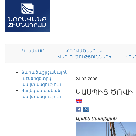
ԳԼԽԱՎՈՐ
ՀՈԴՎԱԾՆԵՐ ԵՎ
ՎԵՐԼՈՒԾՈՒԹՅՈՒՆՆԵՐ
ԻՐԱ
Տարածաշրջանային
և էներգետիկ
24.03.2008
անվտանգություն
ԿԱՍՊԻՑ ԾՈՎԻ
Տեղեկատվական
անվտանգություն
Արմեն Մանվելյան