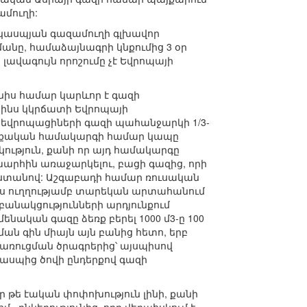
ամուղի:
դրկասպյան գազամուղի գլխավոր
մանը, համաձայնագրի կնքումից 3 օր
ավագույն որոշումը չէ Եվրոպայի
իս համար կարևոր է գազի
րինս կկրճատի Եվրոպայի
 եվրոպացիների գազի պահանջարկի 1/3-
աղաքական համակարգի համար կապը
ություն, քանի որ այդ համակարգը
շխարհին առաջարկելու, բացի գազից, որի
աստանով: Աշգաբադի համար ռուսական
յս ուղղությամբ տարեկան արտահանում
անակցությունների արդյունքում
ենական գազը ձեռք բերել 1000 մ3-ը 100
ան գին միայն այն բանից հետո, երբ
առուցման ծրագրերից՝ այսպիսով
ասպից ծովի ընդերքով գազի
ր թե էական փոփոխություն լինի, քանի