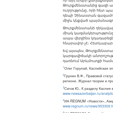
որ այդ երկրի քաղաքական
Թուրքմենստանից գազի առ
ուղղությունը, որի հետ պ
դեպի Չինաստան գազամուղ
միջև կնքված պայմանագ
Թուրքմենստանի ղեկավարո
միակ կազմակերպություն
ապա վերջինս կդադարեցնի
հնարավոր չէ։ Հետևաբար,
Եվ այսպես, Թուրքմենստա
կարգավիճակի անորոշությ
դառնում Արևմուտքի համ
1
Олег Горупай, Каспийская эп
2
Грунин В.Ф., Правовой стат
регионе. Журнал теории и пр
3
Сигов Ю., К разделу Каспия 
www.newsazerbaijan.ru/analyt
4
ИА REGNUM «Новости», Азер
www.regnum.ru/news/953309.h
5