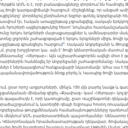
երթին ԱՄՆ-ն է, որի բանագնացները փորձում են համոզել
լ ծովի կարգավիճակի հարցում: Հիշեցնենք, որ անցած ամ
իչները՝ փորձելով ընդհանուր եզրեր գտնել Ադրբեջանի հ
սպասվում էր, էական առաջընթաց չգրանցվեց, սակայն երկկո
 հյուրերի այցելությունից հետո՝ նույնպես հատկանշական
թյունը երկու երկրների մայրաքաղաքներ և ամենաբարձր մակ
նը լրջորեն շահագրգռված է երկու երկրների միջև ծովի 
4
աջընթաց գրանցելու հարցում
: Սակայն Ադրբեջանի և Թուր
, լուրջ խոչընդոտ կա. այն է՝ ծովի կենտրոնական մասում
րքմենստանը՝ «Սերդար»: Այն աշխարհագրորեն ավելի մոտ է
տարիներին հանձնվել էր Ադրբեջանի շահագործմանը։ Սակայ
ներ է ներկայացնում հանքավայրի նկատմամբ: Ահա սա է հ
 պայմանավորվածություն ձեռք բերել և Կասպից ծովի կար
ում, ըստ որոշ աղբյուրների, մինչև 150 մլն բարել նավթ և 
ը չցանկանան միմյանց զիջել «Քյափազ» կամ «Սերդար» կոչվ
 գազամուղն է, որի կառուցումը, ըստ Վաշինգտոնի ղեկավա
րածաշրջանում և կստեղծի դեպի Եվրոպա հոսող ռուսական 
ադրբեջանա-թուրքմենական համաձայնությունները դառնու
 են մեկնում ԱՄՆ բարձրաստիճան պաշտոնյաներ: Սենատոր 
Ն Կենտրոնական հրամանատարության ղեկավար, ծովակալ Ֆ
ց ծովի հարցերով հատուկ բանագնաց Սթիվեն Մանը: Վերջի