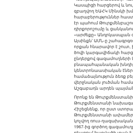
Կասպիցի հարցերով և նու
զբաղվող ԵԱՀԿ Մինսկի խմ
հարաբերություններ հաստ
էր պահում Թուրքմենբաշ
դիրքորոշումը և ցանկանո
«արժեքը» Անդրկասպյան 
Այսինքն՝ ԱՄՆ-ը շահագրգ
որքան հնարավոր է շուտ, 
ծովի կարգավիճակի հարցո
ընդերքով գազամուղների
բնապահպանական խնդիրներ
կենտրոնաասիական էներգա
համաձայնություն ձեռք բ
վերջնական լուծման համար
Աշգաբադն արդեն պայման
Որոնք են Թուրքմենստանի
Թուրքմենստանի նախագահ
Հիշեցնենք, որ ըստ ստորա
Թուրքմենստանի ափամերձ
կոչվող ռուս-ղազախական
1967-ից գործող գազամու
դեպքում հարվածի տակ է