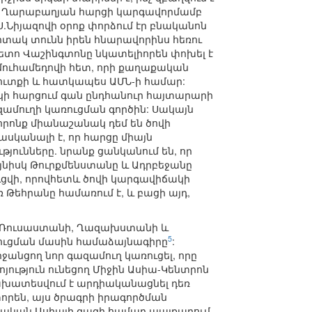
նաև Ղարաբաղյան հարցի կարգավորմամբ
.Նիյազովի օրոք փորձում էր բնականոն
իտակ տունն իրեն հնարավորինս հեռու
ետո Վաշինգտոնը նկատելիորեն փոխել է
իմուհամեդովի հետ, որի քաղաքական
մուտքի և հատկապես ԱՄՆ-ի համար:
ակի հարցում գան ընդհանուր հայտարարի
ազամուղի կառուցման գործին: Սակայն
 որոնք միանաշանակ դեմ են ծովի
սկանալի է, որ հարցը միայն
ունները. նրանք ցանկանում են, որ
յնիսկ Թուրքմենստանը և Ադրբեջանը
ուցվի, որովհետև ծովի կարգավիճակի
ռ Թեհրանը համառում է, և բացի այդ,
րի` Ռուսաստանի, Ղազախստանի և
5
ուցման մասին համաձայնագիրը
:
ջանցող նոր գազամուղ կառուցել, որը
ւթյուն ունեցող Միջին Ասիա-Կենտրոն
ախատեսվում է արդիականացնել դեռ
տորեն, այս ծրագրի իրագործման
ոնական Ասիայի գազի համար պայքարում