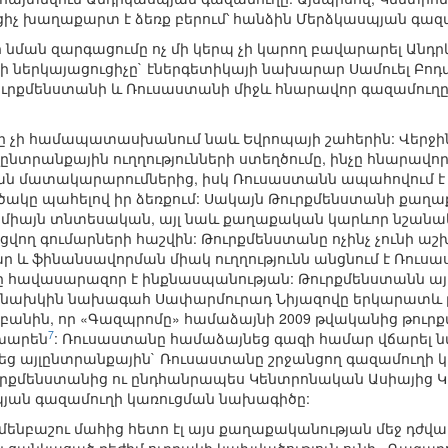
ցիչ խաղաքարտ է ձեռք բերում՝ հանձին Մերձկասպյան գազ
ի նման զարգացումը ոչ մի կերպ չի կարող բավարարել Ան
րի ներկայացուցիչը` էներգետիկայի նախարար Սամուել Բոդ
ւրքմենստանի և Ռուսաստանի միջև հնարավոր գազամուղը լ
 չի համապատասխանում նաև Եվրոպայի շահերին: Վերջին
նտրանքային ուղղությունների ստեղծումը, ինչը հնարավո
ան մատակարարումներից, իսկ Ռուսաստանն ապահովում է
ս լծակը պահելով իր ձեռքում: Սակայն Թուրքմենստանի ք
 միայն տնտեսական, այլ նաև քաղաքական կարևոր նշանակ
ցվող գումարների հաշվին: Թուրքմենստանը ոչինչ չունի ա
և ֆինանսավորման միակ ուղղությունն անցնում է Ռուս
ելը հավասարազոր է ինքնասպանության: Թուրքմենստանն ա
րկրի նախկին նախագահ Սափարմուրադ Նիյազովը երկարատև բ
 բանին, որ «Գազպրոմը» համաձայնի 2009 թվականից թուրքմ
7
ոխարեն
: Ռուսաստանը համաձայնեց գազի համար վճարել նմ
եց այլընտրանքային` Ռուսաստանը շրջանցող գազամուղի կ
ւրքմենստանից ու ընդհանրապես Կենտրոնական Ասիայից Կ
ան գազամուղի կառուցման նախագիծը:
քմենբաշու մահից հետո էլ այս քաղաքականության մեջ դժվա