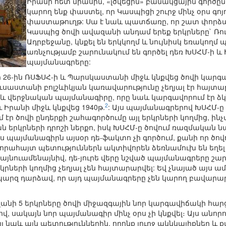
Իրանի հետ միասին, «լծվեցին» բանակցային գործըն
կարող ենք փաստել, որ Կասպիցի շուրջ մինչ օրս գոյո
փաստաթուղթ: Սա է նաև պատճառը, որ շատ փորձագ
Կասպից ծովի ավազանի անդամ երեք երկրները` 
Ադրբեջանը, կնքել են երկկողմ և նույնիսկ եռակողմ
առնչությամբ շարունակում են գործել դեռ ԽՍՀՄ-ի
պայմանագրերը:
ի 26-ին ՌՍՖՍՀ-ի և Պարսկաստանի միջև կնքվեց ծովի կա
Ռուսաստանի բոլշևիկյան կառավարությունը չեղյալ էր հայտ
և վերջնական պայմանագիրը, որը նաև կարգավորում էր ձ
2
 Իրանի միջև կնքվեց 1940թ.
: Այս պայմանագրերով ԽՍՀՄ-ը
մ էր ծովի ընդերքի շահագործումը այլ երկրների կողմից, ի
յան երկրների դրոշի ներքո, իսկ ԽՍՀՄ-ը ծովում ռազմական
այս պայմանագիրն այսօր դե-ֆակտո չի գործում, քանի որ ծ
կ նորահայտ պետություններն ակտիվորեն ձեռնամուխ են եղ
յնուամենայնիվ, դե-յուրե վերը նշված պայմանագրերը շարո
ների կողմից չեղյալ չեն հայտարարվել: Եվ չնայած այս ամե
պարզ դարձավ, որ այդ պայմանագրերը չեն կարող բավարարե
նի 5 երկրները ծովի միջազգային նոր կարգավիճակի հարցի
սակայն նոր պայմանագիր մինչ օրս չի կնքվել։ Այս անորոշ
լ նաև այն պետություններին, որոնք լուրջ ակնկալիքներ 