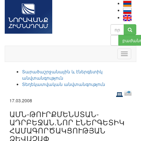
բաժանո
Տարածաշրջանային և էներգետիկ
անվտանգություն
Տեղեկատվական անվտանգություն
17.03.2008
ԱՄՆ-ԹՈՒՐՔՄԵՆՍՏԱՆ-
ԱԴՐԲԵՋԱՆ.ՆՈՐ ԷՆԵՐԳԵՏԻԿ
ՀԱՄԱԳՈՐԾԱԿՑՈՒԹՅԱՆ
ՁԵՎԱՉԱՓ