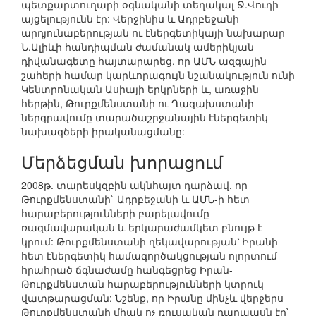
պետքարտուղարի օգնականի տեղակալ Ջ.Վուդի
այցելությունն էր: Վերջինիս և Ադրբեջանի
արդյունաբերության ու էներգետիկայի նախարար
Ն.Ալիևի հանդիպման ժամանակ ամերիկյան
դիվանագետը հայտարարեց, որ ԱՄՆ ազգային
շահերի համար կարևորագույն նշանակություն ունի
Կենտրոնական Ասիայի երկրների և, առաջին
հերթին, Թուրքմենստանի ու Ղազախստանի
ներգրավումը տարածաշրջանային էներգետիկ
նախագծերի իրականացմանը:
Մերձեցման խորացում
2008թ. տարեսկզբին ակնհայտ դարձավ, որ
Թուրքմենստանի` Ադրբեջանի և ԱՄՆ-ի հետ
հարաբերությունների բարելավումը
ռազմավարական և երկարաժամկետ բնույթ է
կրում: Թուրքմենստանի ղեկավարության՝ Իրանի
հետ էներգետիկ համագործակցության ոլորտում
հրահրած ճգնաժամը հանգեցրեց Իրան-
Թուրքմենստան հարաբերությունների կտրուկ
վատթարացման: Նշենք, որ Իրանը մինչև վերջերս
Թուրքմենստանի միակ ոչ ռուսական դարպասն էր՝