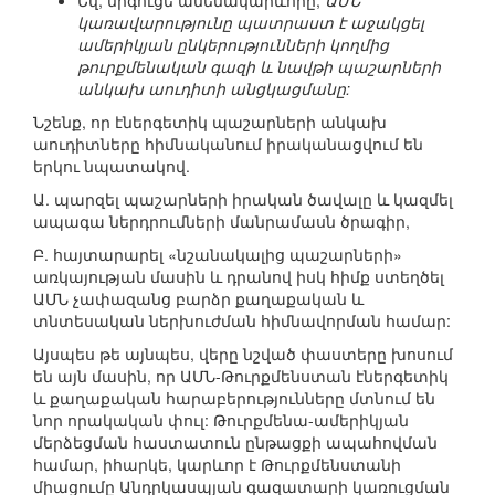
Եվ, միգուցե ամենակարևորը,
ԱՄՆ
կառավարությունը պատրաստ է աջակցել
ամերիկյան ընկերությունների կողմից
թուրքմենական գազի և նավթի պաշարների
անկախ աուդիտի անցկացմանը:
Նշենք, որ էներգետիկ պաշարների անկախ
աուդիտները հիմնականում իրականացվում են
երկու նպատակով.
Ա. պարզել պաշարների իրական ծավալը և կազմել
ապագա ներդրումների մանրամասն ծրագիր,
Բ. հայտարարել «նշանակալից պաշարների»
առկայության մասին և դրանով իսկ հիմք ստեղծել
ԱՄՆ չափազանց բարձր քաղաքական և
տնտեսական ներխուժման հիմնավորման համար:
Այսպես թե այնպես, վերը նշված փաստերը խոսում
են այն մասին, որ ԱՄՆ-Թուրքմենստան էներգետիկ
և քաղաքական հարաբերությունները մտնում են
նոր որակական փուլ: Թուրքմենա-ամերիկյան
մերձեցման հաստատուն ընթացքի ապահովման
համար, իհարկե, կարևոր է Թուրքմենստանի
միացումը Անդրկասպյան գազատարի կառուցման