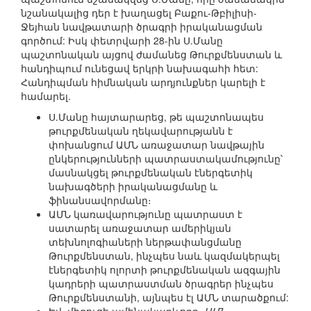
նշանակալից դեր է խաղացել Բաքու-Թբիլիսի-
Ջեյհան նավթատարի ծրագրի իրականացման
գործում: Իսկ փետրվարի 28-ին Ս.Մանը
պաշտոնական այցով ժամանեց Թուրքմենստան և
հանդիպում ունեցավ երկրի նախագահի հետ:
Հանդիպման հիմնական արդյունքներ կարելի է
համարել.
Ս.Մանը հայտարարեց, թե պաշտոնապես
թուրքմենական ղեկավարությանն է
փոխանցում ԱՄՆ առաջատար նավթային
ընկերությունների պատրաստակամությունը՝
մասնակցել թուրքմենական էներգետիկ
նախագծերի իրականացմանը և
ֆինանսավորմանը։
ԱՄՆ կառավարությունը պատրաստ է
սատարել առաջատար ամերիկյան
տեխնոլոգիաների ներթափանցմանը
Թուրքմենստան, ինչպես նաև կազմակերպել
էներգետիկ ոլորտի թուրքմենական ազգային
կադրերի պատրաստման ծրագրեր ինչպես
Թուրքմենստանի, այնպես էլ ԱՄՆ տարածքում: