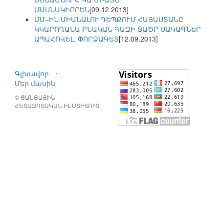
ՄԱՍՆԱԿԻՈՐԵՆ
[09.12.2013]
ՄՄ–ԻՆ ՄԻԱՆԱԼՈՒ ԴԵՊՔՈՒՄ ՀԱՅԱՍՏԱՆԸ
ԿԿԱՐՈՂԱՆԱ ԲՆԱԿԱՆ ԳԱԶԻ ՑԱԾՐ ՍԱԿԱԳՆԵՐ
ԱՊԱՀՈՎԵԼ. ՓՈՐՁԱԳԵՏ
[12.09.2013]
Գլխավոր
⋅
Մեր մասին
© ՑԱՆՑԱՅԻՆ
ՀԵՏԱԶՈՏԱԿԱՆ ԻՆՍՏԻՏՈՒՏ