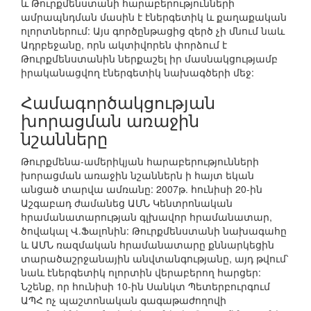
և Թուրքմենստանի հարաբերությունների
ամրապնդման մասին է էներգետիկ և քաղաքական
ոլորտներում: Այս գործընթացից զերծ չի մնում նաև
Ադրբեջանը, որն ակտիվորեն փորձում է
Թուրքմենստանին ներքաշել իր մասնակցությամբ
իրականացվող էներգետիկ նախագծերի մեջ:
Համագործակցության
խորացման առաջին
նշանները
Թուրքմենա-ամերիկյան հարաբերությունների
խորացման առաջին նշաններն ի հայտ եկան
անցած տարվա ամռանը: 2007թ. հունիսի 20-ին
Աշգաբադ ժամանեց ԱՄՆ Կենտրոնական
հրամանատարության գլխավոր հրամանատար,
ծովակալ Վ.Ֆալոնին: Թուրքմենստանի նախագահը
և ԱՄՆ ռազմական հրամանատարը քննարկեցին
տարածաշրջանային անվտանգությանը, այդ թվում՝
նաև էներգետիկ ոլորտին վերաբերող հարցեր:
Նշենք, որ հունիսի 10-ին Սանկտ Պետերբուրգում
ԱՊՀ ոչ պաշտոնական գագաթաժողովի