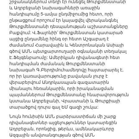
շրջանակներում տեղի էր ունեցել Թուրքմենստանի
և Ադրբեջանի նախագահների առաջին
հանդիպումը 5-ամյա ընդմիջումից հետո, որի
ընթացքում որոշում էր կայացվել վերականգնել
Թուրքմենստանի դեսպանության աշխատանքները
Բաքվում: Վ.Ֆալոնիի՝ Թուրքմենստան կատարած
այցից ընդամենը հինգ օր հետո Աշգաբադ է
ժամանում Հարավային և Կենտրոնական Ասիայի
գծով ԱՄՆ պետքարտուղարի օգնականի տեղակալ
Է.Ֆեյգենբաումը: Ամերիկյան դիվանագետի հետ
հանդիպման ժամանակ Թուրքմենստանի
նախագահ Գ.Բերդիմուհամեդովը հայտարարել է,
որ իր կառավարությունը բավական լուրջ է
վերաբերվում Անդրկասպյան գազատարին
միանալու հեռանկարին, որի իրականացման
պայմաններում Թուրքմենստանը հնարավորություն
կստանա Ադրբեջանի, Վրաստանի և Թուրքիայի
տարածքով դուրս գալ ԵՄ գազի շուկա:
Նույն հունիսին ԱՄՆ բարձրաստիճան մի շարք
դիվանագետներ այցելություններ կատարեցին
Ադրբեջան, որոնցից, թերևս, ամենակարևորը
Ազգային անվտանգության գծով ԱՄՆ