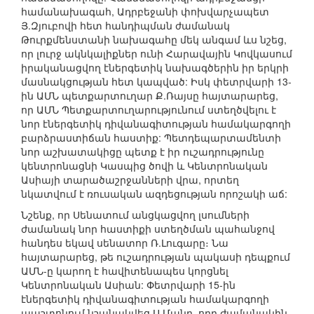
համանախագահ, Ադրբեջանի փոխվարչապետ
Յ.Զյուբովի հետ հանդիպման ժամանակ
Թուրքմենստանի նախագահը մեկ անգամ ևս նշեց,
որ լուրջ ակնկալիքներ ունի Հարավային Կովկասում
իրականացվող էներգետիկ նախագծերին իր երկրի
մասնակցության հետ կապված: Իսկ փետրվարի 13-
ին ԱՄՆ պետքարտուղար Ք.Ռայսը հայտարարեց,
որ ԱՄՆ Պետքարտուղարությունում ստեղծվելու է
նոր էներգետիկ դիվանագիտության համակարգողի
բարձրաստիճան հաստիք: Պետդեպարտամենտի
նոր աշխատակիցը պետք է իր ուշադրությունը
կենտրոնացնի Կասպից ծովի և Կենտրոնական
Ասիայի տարածաշրջանների վրա, որտեղ
նկատվում է ռուսական ազդեցության որոշակի աճ:
Նշենք, որ Սենատում անցկացվող լսումների
ժամանակ նոր հաստիքի ստեղծման պահանջով
հանդես եկավ սենատոր Ռ.Լուգարը։ Նա
հայտարարեց, թե ուշադրության պակասի դեպքում
ԱՄՆ-ը կարող է հավիտենապես կորցնել
Կենտրոնական Ասիան: Փետրվարի 15-ին
էներգետիկ դիվանագիտության համակարգողի
պաշտոնում նշանակվեց Ս.Մանը, որը ժամանակին