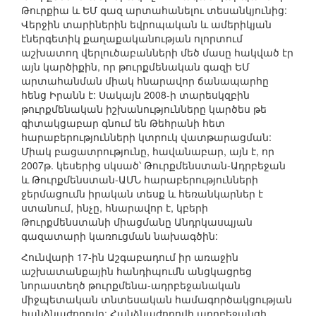
Թուրքիա և ԵՄ գազ արտահանելու տեսանկյունից:
Վերջին տարիներին եվրոպական և ամերիկյան
էներգետիկ քաղաքականության ոլորտում
աշխատող վերլուծաբանների մեծ մասը հակված էր
այն կարծիքին, որ թուրքմենական գազի ԵՄ
արտահանման միակ հնարավոր ճանապարհը
հենց Իրանն է: Սակայն 2008-ի տարեսկզբին
թուրքմենական իշխանությունները կարծես թե
գիտակցաբար գնում են Թեհրանի հետ
հարաբերությունների կտրուկ վատթարացման:
Միակ բացատրությունը, հավանաբար, այն է, որ
2007թ. կեսերից սկսած՝ Թուրքմենստան-Ադրբեջան
և Թուրքմենստան-ԱՄՆ հարաբերությունների
ջերմացումն իրական տեսք և հեռանկարներ է
ստանում, ինչը, հնարավոր է, կբերի
Թուրքմենստանի միացմանը Անդրկասպյան
գազատարի կառուցման նախագծին:
Հունվարի 17-ին Աշգաբադում իր առաջին
աշխատանքային հանդիպումն անցկացրեց
նորաստեղծ թուրքմենա-ադրբեջանական
միջպետական տնտեսական համագործակցության
հանձնաժողովը: Հանձնաժողովի ադրբեջանցի