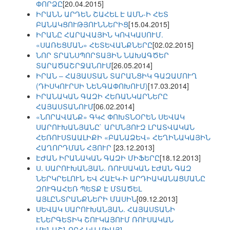
ՓՈՐՁԸ
[20.04.2015]
ԻՐԱՆՆ ԱՐԴԵՆ ՇԱՀԵԼ Է ԱՄՆ-Ի ՀԵՏ
ԲԱՆԱԿՑՈՒԹՅՈՒՆՆԵՐԻՑ
[15.04.2015]
ԻՐԱՆԸ ՀԱՐԱՎԱՅԻՆ ԿՈՎԿԱՍՈՒՄ.
«ՍԱՌԵՑՄԱՆ» ՀԵՏԵՎԱՆՔՆԵՐԸ
[02.02.2015]
ՆՈՐ ՏՐԱՆՍՊՈՐՏԱՅԻՆ ՆԱԽԱԳԾԵՐ
ՏԱՐԱԾԱՇՐՋԱՆՈՒՄ
[26.05.2014]
ԻՐԱՆ – ՀԱՅԱՍՏԱՆ ՏԱՐԱՆՑԻԿ ԳԱԶԱՄՈՒՂ
(ԴԻՍԿՈՒՐՍԻ ՆԵՆԳԱՓՈԽՈՒՄ)
[17.03.2014]
ԻՐԱՆԱԿԱՆ ԳԱԶԻ ՀԵՌԱՆԿԱՐՆԵՐԸ
ՀԱՅԱՍՏԱՆՈՒՄ
[06.02.2014]
«ՆՈՐԱՎԱՆՔ» ԳԿՀ ՓՈԽՏՆՕՐԵՆ ՍԵՎԱԿ
ՍԱՐՈՒԽԱՆՅԱՆԸ` ԱՐՄՆՅՈՒԶ ԼՐԱՏՎԱԿԱՆ
ՀԵՌՈՒՍՏԱԱԼԻՔԻ «ԲԱՆԱՁԵՎ» ՀԵՂԻՆԱԿԱՅԻՆ
ՀԱՂՈՐԴՄԱՆ ՀՅՈՒՐ
[23.12.2013]
ԷԺԱՆ ԻՐԱՆԱԿԱՆ ԳԱԶԻ ՄԻՖԵՐԸ
[18.12.2013]
Ս. ՍԱՐՈՒԽԱՆՅԱՆ. ՌՈՒՍԱԿԱՆ ԷԺԱՆ ԳԱԶ
ՆԵՐԿՐԵԼՈՒՆ ԵՎ ՀԱԷԿ-Ի ԱՐԴԻԱԿԱՆԱՑՄԱՆԸ
ԶՈՒԳԱՀԵՌ ՊԵՏՔ Է ՄՏԱԾԵԼ
ԱՅԼԸՆՏՐԱՆՔՆԵՐԻ ՄԱՍԻՆ
[09.12.2013]
ՍԵՎԱԿ ՍԱՐՈՒԽԱՆՅԱՆ. ՀԱՅԱՍՏԱՆԻ
ԷՆԵՐԳԵՏԻԿ ՇՈՒԿԱՅՈՒՄ ՌՈՒՍԱԿԱՆ
ՄԵՆԱՇՆՈՐՀ ԿԱ ՄԻԱՅՆ