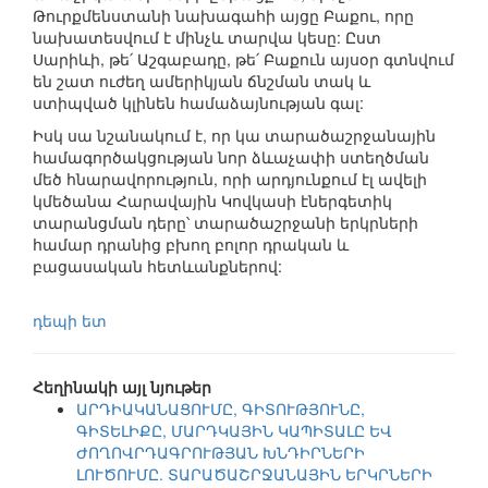
Թուրքմենստանի նախագահի այցը Բաքու, որը
նախատեսվում է մինչև տարվա կեսը: Ըստ
Սարիևի, թե՛ Աշգաբադը, թե՛ Բաքուն այսօր գտնվում
են շատ ուժեղ ամերիկյան ճնշման տակ և
ստիպված կլինեն համաձայնության գալ:
Իսկ սա նշանակում է, որ կա տարածաշրջանային
համագործակցության նոր ձևաչափի ստեղծման
մեծ հնարավորություն, որի արդյունքում էլ ավելի
կմեծանա Հարավային Կովկասի էներգետիկ
տարանցման դերը՝ տարածաշրջանի երկրների
համար դրանից բխող բոլոր դրական և
բացասական հետևանքներով:
դեպի ետ
Հեղինակի այլ նյութեր
ԱՐԴԻԱԿԱՆԱՑՈՒՄԸ, ԳԻՏՈՒԹՅՈՒՆԸ,
ԳԻՏԵԼԻՔԸ, ՄԱՐԴԿԱՅԻՆ ԿԱՊԻՏԱԼԸ ԵՎ
ԺՈՂՈՎՐԴԱԳՐՈՒԹՅԱՆ ԽՆԴԻՐՆԵՐԻ
ԼՈՒԾՈՒՄԸ. ՏԱՐԱԾԱՇՐՋԱՆԱՅԻՆ ԵՐԿՐՆԵՐԻ