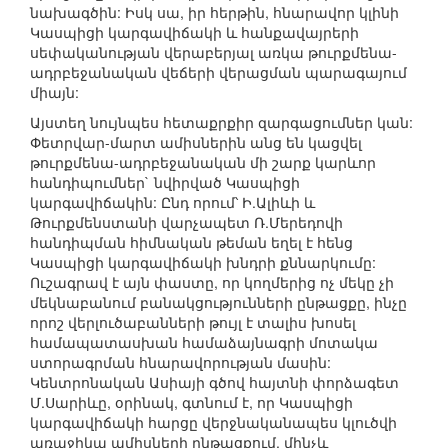
նախագծին: Իսկ սա, իր հերթին, հնարավոր կլինի
Կասպիցի կարգավիճակի և հանքավայրերի
սեփականության վերաբերյալ առկա թուրքմենա-
ադրբեջանական վեճերի վերացման պարագայում
միայն:
Այստեղ նույնպես հետաքրքիր զարգացումներ կան:
Փետրվար-մարտ ամիսներին անց են կացվել
թուրքմենա-ադրբեջանական մի շարք կարևոր
հանդիպումներ` նվիրված Կասպիցի
կարգավիճակին: Ընդ որում՝ Ի.Ալիևի և
Թուրքմենստանի վարչապետ Ռ.Մերեդովի
հանդիպման հիմնական թեման եղել է հենց
Կասպիցի կարգավիճակի խնդրի քննարկումը:
Ուշագրավ է այն փաստը, որ կողմերից ոչ մեկը չի
մեկնաբանում բանակցությունների ընթացքը, ինչը
որոշ վերլուծաբանների թույլ է տալիս խոսել
համապատասխան համաձայնագրի մոտակա
ստորագրման հնարավորության մասին:
Կենտրոնական Ասիայի գծով հայտնի փորձագետ
Մ.Սարիևը, օրինակ, գտնում է, որ Կասպիցի
կարգավիճակի հարցը վերջնականապես կլուծվի
առաջիկա ամիսների ընթացքում, մինչև