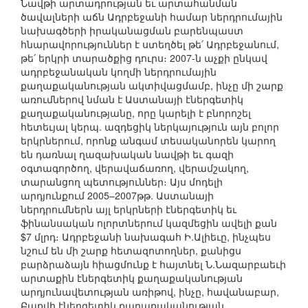
Նավթի արտադրության եւ արտահանման
ծավալների աճն Ադրբեջանի համար ներդրումային
նախագծերի իրականացման բարենպաստ
հնարավորություններ է ստեղծել թե՛ Ադրբեջանում,
թե՛ երկրի տարածքից դուրս։ 2007-ն աչքի ընկավ
ադրբեջանական կողմի ներդրումային
քաղաքականության ակտիվացմամբ, ինչը մի շարք
առումներով նման է Աստանայի էներգետիկ
քաղաքականությանը, որը կարելի է բնորոշել
հետեւյալ կերպ. ազդեցիկ ներկայություն այն բոլոր
երկրներում, որոնք անգամ տեսականորեն կարող
են դառնալ ղազախական նավթի եւ գազի
օգտագործող, վերավաճառող, վերամշակող,
տարանցող պետություններ։ Այս մոդելի
արդյունքում 2005–2007թթ. Աստանայի
ներդրումներն այլ երկրների էներգետիկ եւ
ֆինանսական ոլորտներում կազմեցին ավելի քան
$7 մլրդ։ Ադրբեջանի նախագահ Ի.Ալիեւը, ինչպես
նշում են մի շարք հետազոտողներ, քանիցս
բարձրաձայն հիացմունք է հայտնել Ն.Նազարբաեւի
արտաքին էներգետիկ քաղաքականության
արդյունավետության առիթով, ինչը, հավանաբար,
Բաքվի էներգետիկ քաղաքականության