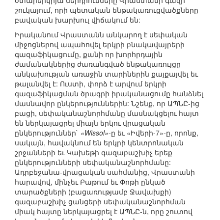
օտարերկրյա ներդրումները Վրաստանի գազի
շուկայում, որի պետական ենթակառուցվածքները
բավական խարխուլ վիճակում են:
Իրականում Վրաստանն անկարող է սեփական
միջոցներով ապահովել երկրի բնակավայրերի
գազաֆիկացումը, քանի որ խորհրդային
ժամանակներից ժառանգված ենթակառույցը
անկախության առաջին տարիներին քայքայվել եւ
թալանվել է: Ուստի, փորձ է արվում երկրի
գազաֆիկացման ծրագրի իրականացումը հանձնել
մասնավոր ընկերություններին: Նշենք, որ ԱՊՆԸ-ից
բացի, սեփականաշնորհմանը մասնակցելու հայտ
են ներկայացրել միայն երկու վրացական
ընկերություններ`
«Wissol»
-ը եւ «Իվերի-7»-ը, որոնք,
սակայն, հավակնում են երկրի կենտրոնական
շրջանների եւ Կախեթի գազաբաշխիչ երեք
ընկերությունների սեփականաշնորհմանը:
Ադրբեջանա-վրացական սահմանից, Վրաստանի
հարավով, մինչեւ Բաթում եւ Փոթի ընկած
տարածքների (բացառությամբ Ջավախքի)
գազաբաշխիչ ցանցերի սեփականաշնորհման
միակ հայտը ներկայացրել է ԱՊՆԸ-ն, որը շուտով