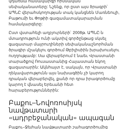
կդառնա համակարգի հիմնական
սեփականատերը: Նշենք, որ ըստ այս ծրագրի`
ԱՊՆԸ վերահսկողության տակ կանցնեն Մառնեուլի,
Բաթումի եւ Փոթիի գազամատակարարման
համակարգերը:
Ըստ վստահելի աղբյուրների` 2008թ. ԱՊՆԸ-ն
մտադրություն ունի ակտիվ գործընթաց սկսել
գազատար մայրուղիների սեփականաշնորհման
ծրագիր մշակելու գործում Թբիլիսիին խրախուսելու
ուղղությամբ: Սա վերաբերում է նաեւ Վրաստանի
տարածքով Ռուսաստանից Հայաստան եկող
գազատարին: Ակնհայտ է, սակայն, որ Վրաստանի
ղեկավարությունն այս նախագծին չի կարող
դրական վերաբերվել, քանի որ դրա իրագործումը
կարող է վնասել Երեւանի հետ
հարաբերություններին:
Բաքու–Նովոռոսիյսկ
նավթատարի
«ադրբեջանական» ապագան
Բաքու–Ջեյհան նավթատարի շահագործումից