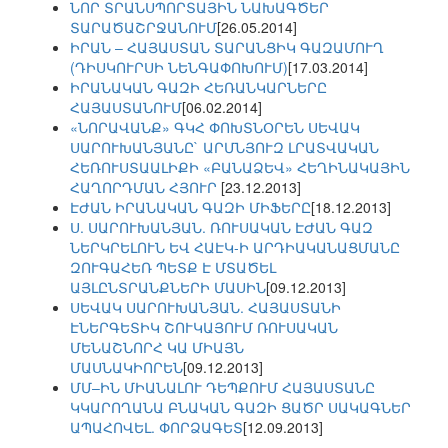
ՆՈՐ ՏՐԱՆՍՊՈՐՏԱՅԻՆ ՆԱԽԱԳԾԵՐ
ՏԱՐԱԾԱՇՐՋԱՆՈՒՄ
[26.05.2014]
ԻՐԱՆ – ՀԱՅԱՍՏԱՆ ՏԱՐԱՆՑԻԿ ԳԱԶԱՄՈՒՂ
(ԴԻՍԿՈՒՐՍԻ ՆԵՆԳԱՓՈԽՈՒՄ)
[17.03.2014]
ԻՐԱՆԱԿԱՆ ԳԱԶԻ ՀԵՌԱՆԿԱՐՆԵՐԸ
ՀԱՅԱՍՏԱՆՈՒՄ
[06.02.2014]
«ՆՈՐԱՎԱՆՔ» ԳԿՀ ՓՈԽՏՆՕՐԵՆ ՍԵՎԱԿ
ՍԱՐՈՒԽԱՆՅԱՆԸ` ԱՐՄՆՅՈՒԶ ԼՐԱՏՎԱԿԱՆ
ՀԵՌՈՒՍՏԱԱԼԻՔԻ «ԲԱՆԱՁԵՎ» ՀԵՂԻՆԱԿԱՅԻՆ
ՀԱՂՈՐԴՄԱՆ ՀՅՈՒՐ
[23.12.2013]
ԷԺԱՆ ԻՐԱՆԱԿԱՆ ԳԱԶԻ ՄԻՖԵՐԸ
[18.12.2013]
Ս. ՍԱՐՈՒԽԱՆՅԱՆ. ՌՈՒՍԱԿԱՆ ԷԺԱՆ ԳԱԶ
ՆԵՐԿՐԵԼՈՒՆ ԵՎ ՀԱԷԿ-Ի ԱՐԴԻԱԿԱՆԱՑՄԱՆԸ
ԶՈՒԳԱՀԵՌ ՊԵՏՔ Է ՄՏԱԾԵԼ
ԱՅԼԸՆՏՐԱՆՔՆԵՐԻ ՄԱՍԻՆ
[09.12.2013]
ՍԵՎԱԿ ՍԱՐՈՒԽԱՆՅԱՆ. ՀԱՅԱՍՏԱՆԻ
ԷՆԵՐԳԵՏԻԿ ՇՈՒԿԱՅՈՒՄ ՌՈՒՍԱԿԱՆ
ՄԵՆԱՇՆՈՐՀ ԿԱ ՄԻԱՅՆ
ՄԱՍՆԱԿԻՈՐԵՆ
[09.12.2013]
ՄՄ–ԻՆ ՄԻԱՆԱԼՈՒ ԴԵՊՔՈՒՄ ՀԱՅԱՍՏԱՆԸ
ԿԿԱՐՈՂԱՆԱ ԲՆԱԿԱՆ ԳԱԶԻ ՑԱԾՐ ՍԱԿԱԳՆԵՐ
ԱՊԱՀՈՎԵԼ. ՓՈՐՁԱԳԵՏ
[12.09.2013]