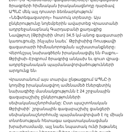
ծրագրերի հիմնական իրականացնողը դարձավ
ԱՊՆԸ մեկ այլ դուստր ձեռնարկություն`
«Նեֆտեգազստրոյ» հատուկ տրեստը։ Այս
ընկերությունը նոյեմբերին ավարտեց Վրաստանի
ադրբեջանաբնակ Գարդաբանի քաղաքից
Նավթլուղ (Թբիլիսիի մոտ) 34,5 կմ-անոց գազատարի
կառուցումը, ինչպես նաեւ` Թբիլիսիից Ռուսթավի
գազատարի հիմնանորոգման աշխատանքները։
Վերոնշյալ նախագծերն իրականացվել են Բաքու–
Թբիլիսի–Էրզրում ծրագրից անկախ եւ զուտ վրաց-
ադրբեջանական պայմանավորվածությունների
արդյունք են։
Վրաստանում այս տարվա ընթացքում ԱՊՆԸ-ի
կողմից իրականացվող ամենամեծ էներգետիկ
նախագիծը մասնակցությունն է 24 շրջանային
գազաբաշխիչ ընկերությունների
սեփականաշնորհմանը: Ըստ պաշտոնական
Թբիլիսիի` շրջանային գազաբաշխիչ ցանցերի
սեփականաշնորհումը պայմանավորված է ոչ միայն
տնտեսության հետագա ազատականացման
խրախուսմամբ, այլ նաեւ նպատակ ունի խթանել