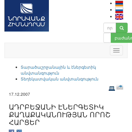
բաժանո
Տարածաշրջանային և էներգետիկ
անվտանգություն
Տեղեկատվական անվտանգություն
17.12.2007
ԱԴՐԲԵՋԱՆԻ ԷՆԵՐԳԵՏԻԿ
ՔԱՂԱՔԱԿԱՆՈՒԹՅԱՆ ՈՐՈՇ
ՀԱՐՑԵՐ