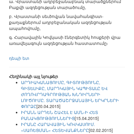
ա. Վրաստանի ադրբեջանաբնակ տարածքներում
Բաքվի ազդեցության տարածումը,
բ. Վրաստանի սեւծովյան նավահանգիստ-
քաղաքներում ադրբեջանական ազդեցության
ապահովումը,
գ. Հարավային Կովկասի էներգետիկ հոսքերի վրա
առավելագույն ազդեցության հաստատումը։
դեպի ետ
Հեղինակի այլ նյութեր
ԱՐԴԻԱԿԱՆԱՑՈՒՄԸ, ԳԻՏՈՒԹՅՈՒՆԸ,
ԳԻՏԵԼԻՔԸ, ՄԱՐԴԿԱՅԻՆ ԿԱՊԻՏԱԼԸ ԵՎ
ԺՈՂՈՎՐԴԱԳՐՈՒԹՅԱՆ ԽՆԴԻՐՆԵՐԻ
ԼՈՒԾՈՒՄԸ. ՏԱՐԱԾԱՇՐՋԱՆԱՅԻՆ ԵՐԿՐՆԵՐԻ
ՓՈՐՁԸ
[20.04.2015]
ԻՐԱՆՆ ԱՐԴԵՆ ՇԱՀԵԼ Է ԱՄՆ-Ի ՀԵՏ
ԲԱՆԱԿՑՈՒԹՅՈՒՆՆԵՐԻՑ
[15.04.2015]
ԻՐԱՆԸ ՀԱՐԱՎԱՅԻՆ ԿՈՎԿԱՍՈՒՄ.
«ՍԱՌԵՑՄԱՆ» ՀԵՏԵՎԱՆՔՆԵՐԸ
[02.02.2015]