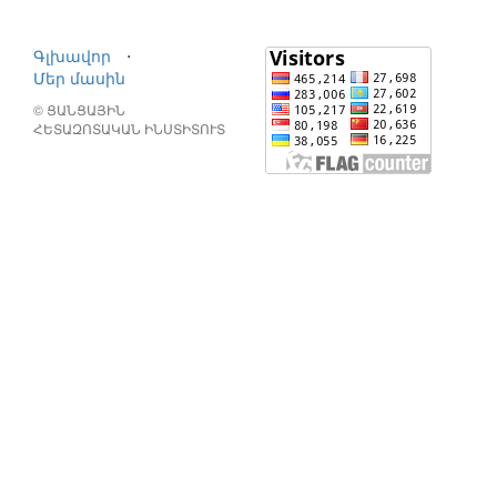
Գլխավոր
⋅
Մեր մասին
© ՑԱՆՑԱՅԻՆ
ՀԵՏԱԶՈՏԱԿԱՆ ԻՆՍՏԻՏՈՒՏ