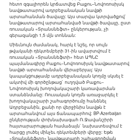
հետո զգալիորեն կրճատվեց Բաքու–Նովոռոսիյսկ
նավթատարով ադրբեջանական նավթի
արտահանման ծավալը: Այս տարվա կտրվածքով`
նավթատարով արտահանված նավթի ծավալը, ըստ
ռուսական «Տրանսնեֆտ» ընկերության, չի
գերազանցի 1,5 մլն տոննան:
Միեւնույն ժամանակ, հարկ է նշել, որ սույն
թվականի դեկտեմբերի 31-ին ավարտվում է
ռուսական «Տրանսնեֆտի» հետ ԱՊՆԸ
պայմանագիրը Բաքու–Նովոռոսիյսկ նավթատարով
նավթի արտահանման վերաբերյալ: Այս
կապակցությամբ ադրբեջանական կողմը սկսել է
ակտիվ մի գործընթաց` ուղղված Բաքու–
Նովոռոսիյսկ խողովակաշարի կառավարման
ստանձնմանը: Ռուսական կողմն առաջարկել է
խողովակաշարի շահագործումը հանձնել
Ադրբեջանին, քանի որ վերջինիս նավթն է
արտահանվում այս ճանապարհով: BP-Azerbaijan
ընկերության փոխնախագահ Ռ.Ջավանշիրի
հայտարարության համաձայն` նախատեսվում է
հարցը լուծել մինչեւ դեկտեմբերի վերջը: Եթե
«Տրանսնեֆտը» նավթատարի շահագործման