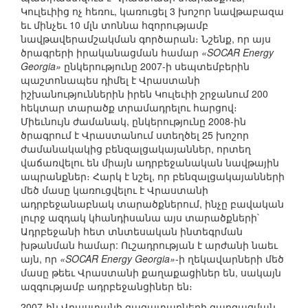
Կուլեւիից ոչ հեռու, կառուցել 3 խոշոր նավթաբազա
եւ մինչեւ 10 մլն տոննա հզորությամբ
նավթավերամշակման գործարան։ Նշենք, որ այս
ծրագրերի իրականացման համար
«SOCAR Energy
Georgia»
ընկերությունը 2007-ի սեպտեմբերին
պաշտոնապես դիմել է Վրաստանի
իշխանություններին իրեն Կուլեւիի շրջանում 200
հեկտար տարածք տրամադրելու հարցով։
Միեւնույն ժամանակ, ընկերությունը 2008-ին
ծրագրում է Վրաստանում ստեղծել 25 խոշոր
ժամանակակից բենզալցակայաններ, որտեղ
վաճառվելու են միայն ադրբեջանական նավթային
ապրանքներ։ Հարկ է նշել, որ բենզալցակայանների
մեծ մասը կառուցվելու է Վրաստանի
ադրբեջանաբնակ տարածքներում, ինչը բավական
լուրջ ազդակ կհանդիսանա այս տարածքների`
Ադրբեջանի հետ տնտեսական ինտեգրման
խթանման համար: Ուշադրության է արժանի նաեւ
այն, որ
«SOCAR Energy Georgia»
-ի ղեկավարների մեծ
մասը թեեւ Վրաստանի քաղաքացիներ են, սակայն
ազգությամբ ադրբեջանցիներ են։
2007-ին Վրաստանի գազատարների զարգացման