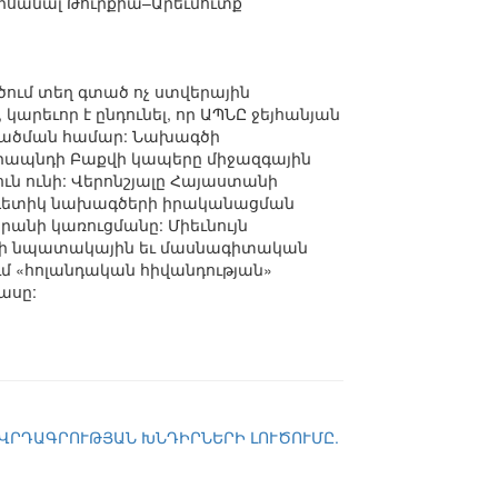
դիսանալ Թուրքիա–Արեւմուտք
ում տեղ գտած ոչ ստվերային
արեւոր է ընդունել, որ ԱՊՆԸ ջեյհանյան
րածման համար: Նախագծի
մրապնդի Բաքվի կապերը միջազգային
ւն ունի: Վերոնշյալը Հայաստանի
րգետիկ նախագծերի իրականացման
անի կառուցմանը: Միեւնույն
ելի նպատակային եւ մասնագիտական
ում «հոլանդական հիվանդության»
ասը:
ՈՎՐԴԱԳՐՈՒԹՅԱՆ ԽՆԴԻՐՆԵՐԻ ԼՈՒԾՈՒՄԸ.