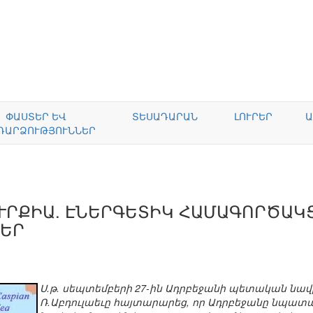
ՓԱՍՏԵՐ ԵՎ
ՏԵՍԱԴԱՐԱՆ
ԼՈՒՐԵՐ
Ա
ԴԱՐՁՈՒԹՅՈՒՆՆԵՐ
ՒՐՔԻԱ. ԷՆԵՐԳԵՏԻԿ ՀԱՄԱԳՈՐԾԱԿ
ԵՐ
Ս.թ. սեպտեմբերի 27-ին Ադրբեջանի պետական նավ
Ռ.Աբդուլաեւը հայտարարեց, որ Ադրբեջանը նպատակ