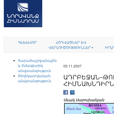
ԳԼԽԱՎՈՐ
ՀՈԴՎԱԾՆԵՐ ԵՎ
ՎԵՐԼՈՒԾՈՒԹՅՈՒՆՆԵՐ
ԻՐԱ
Տարածաշրջանային
և էներգետիկ
05.11.2007
անվտանգություն
ԱԴՐԲԵՋԱՆ–ԹՈ
Տեղեկատվական
անվտանգություն
ՀԻՄՆԱԽՆԴԻՐՆ
Սևակ Սարուխանյան