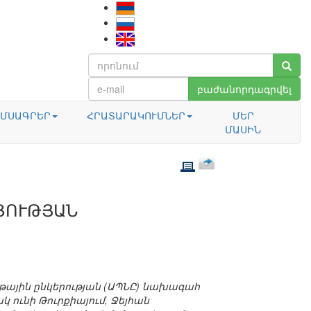
բաժանորդագրվել
ՄՍԱԳՐԵՐ
ՀՐԱՏԱՐԱԿՈՒՄՆԵՐ
ՄԵՐ
ՄԱՍԻՆ
ՑՈՒԹՅԱՆ
թային ընկերության (ԱՊՆԸ) նախագահ
 ունի Թուրքիայում, Ջեյհան