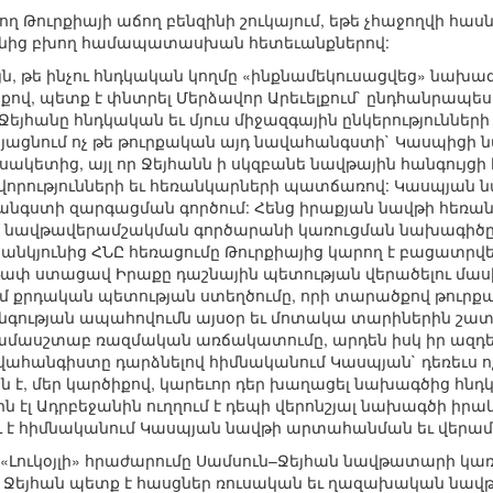
ղ Թուրքիայի աճող բենզինի շուկայում, եթե չհաջողվի հ
անից բխող համապատասխան հետեւանքներով:
յն, թե ինչու հնդկական կողմը «ինքնամեկուսացվեց» նախա
ով, պետք է փնտրել Մերձավոր Արեւելքում` ընդհանրապես
եյհանը հնդկական եւ մյուս միջազգային ընկերություններ
այացնում ոչ թե թուրքական այդ նավահանգստի` Կասպիցի
ակետից, այլ որ Ջեյհանն ի սկզբանե նավթային հանգույցի 
ությունների եւ հեռանկարների պատճառով: Կասպյան նավթ
անգստի զարգացման գործում: Հենց իրաքյան նավթի հեռա
նավթավերամշակման գործարանի կառուցման նախագիծը, 
սանկյունից ՀՆԸ հեռացումը Թուրքիայից կարող է բացատր
թափ ստացավ Իրաքը դաշնային պետության վերածելու մասի
ւմ քրդական պետության ստեղծումը, որի տարածքով թու
ության ապահովումն այսօր եւ մոտակա տարիներին շատ ա
ամասշտաբ ռազմական առճակատումը, արդեն իսկ իր ազդեց
վահանգիստը դարձնելով հիմնականում Կասպյան` դեռեւս
տն է, մեր կարծիքով, կարեւոր դեր խաղացել նախագծից հն
իրն էլ Ադրբեջանին ուղղում է դեպի վերոնշյալ նախագծի իրա
ւ է հիմնականում Կասպյան նավթի արտահանման եւ վերամ
ն «Լուկօյլի» հրաժարումը Սամսուն–Ջեյհան նավթատարի կառ
Ջեյհան պետք է հասցներ ռուսական եւ ղազախական նավթ