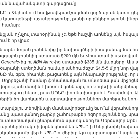
յան նավահանգստի զարգացումը:
 ԱՊՆԸ-ն Ջեյհանում նավթավերամշակման գործարան կառուց
կառույցների աջակցությունը, քանի որ ընկերությունն ի
 համար:
նքյան ոչնչով տարօրինակ չէ, եթե հաշվի առնենք այն հսկա
ւմ է իր վրա:
-ն արեւմտյան բանկերից իր նախագծերի իրականացման համա
զգային բանկից ստացած $200 մլն եւ Վրաստանի սեւծովյան
e Generale
-ից ու
ABN Amro
-ից ստացած $335 մլն վարկերը: Այս
արանի ստեղծման համար անհրաժեշտ $4,5-5 մլրդ նոր վ
ՆԸ-ին, եթե, իհարկե, բացառենք այն հնարավորությունը, որ
 Ադրբեջանի համար ֆինանսական եւ տնտեսական միջոցնե
որության մասին է խոսում գոնե այն, որ Կուլեւիի տերմինա
ատարելուց հետո, ըստ ԱՊՆԸ փոխնախագահ Ս.Գասիմովի, Ա
ցներին իր վարկային պարտավորությունները մարելու եւ ն
տարվելու տերմինալի մասնավորեցումը եւ ո՞ւմ վերահսկողո
նը պատկանող բարձր շահութաբեր հզորությունները. սրան
ւ տնտեսական ընտրանուն պատկանող եւ Մերձավոր Արեւե
 տարիներին ակտիվորեն գնում են ԱՊՆԸ-ի էներգետիկ նախագ
կանացումը վեր է ԱՊՆԸ ուժերից: Այս պարագայում կարեւոր