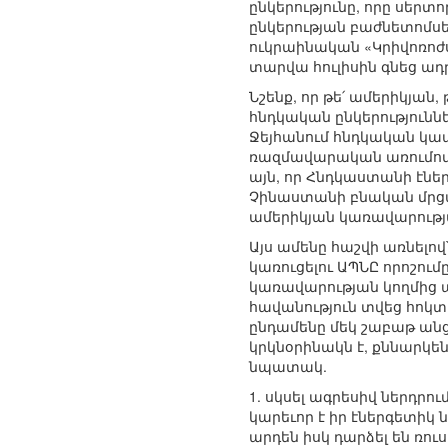
ընկերությունը, որը սեր
ընկերության բաժնետոմսերի
ուկրաինական «Կրիվոռոժ
տարվա հուլիսին գնեց ադ
Նշենք, որ թե՛ ամերիկյա
հնդկական ընկերությունն
Ջեյհանում հնդկական կա
ռազմավարական առումով 
այն, որ Հնդկաստանի էնե
Չինաստանի բնական մրցակ
ամերիկյան կառավարությա
Այս ամենը հաշվի առնել
կառուցելու ԱՊՆԸ որոշու
կառավարության կողմից 
հավանություն տվեց հոկ
ընդամենը մեկ շաբաթ ան
կրկնօրինակն է, քննարկե
նպատակ.
1. սկսել ագրեսիվ ներդ
կարեւոր է իր էներգետիկ
արդեն իսկ դարձել են ռո