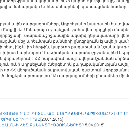
ագծի ֆինանսավորմանը, ինչը կարող է լուրջ ցուցիչ հան
րկայիս մակարդակի եւ հեռանկարների զարգացման համար:
ջանային զարգացումները, Ադրբեջանի նավթային հատված
 Բաքվի եւ Անկարայի ոչ այնքան շահավետ դիրքերի մասին, կ
է Ադրբեջանի` տարածաշրջանային ակտիվ դերակատարի վե
ցման մեջ արեւմտյան բանկերի ընդգրկումն էլ ավելի կա
 հետ, ինչն, իր հերթին, կարեւոր քաղաքական նշանակությո
 խիստ կարեւորում է սեփական տարածաշրջանային էնե
ն վերաբերում է ՀՀ հարավում նավթավերամշակման գործար
թյուն ունի Ադրբեջանի էներգետիկ քաղաքականության ավ
անի որ ՀՀ վերլուծական եւ լրատվական դաշտում Ադրբեջան
ծ մտքերն արտացոլում են զարգացումների ընդամենը մի մ
ԳԻՏՈՒԹՅՈՒՆԸ, ԳԻՏԵԼԻՔԸ, ՄԱՐԴԿԱՅԻՆ ԿԱՊԻՏԱԼԸ ԵՎ ԺՈՂ
 ԵՐԿՐՆԵՐԻ ՓՈՐՁԸ
[20.04.2015]
 Է ԱՄՆ-Ի ՀԵՏ ԲԱՆԱԿՑՈՒԹՅՈՒՆՆԵՐԻՑ
[15.04.2015]