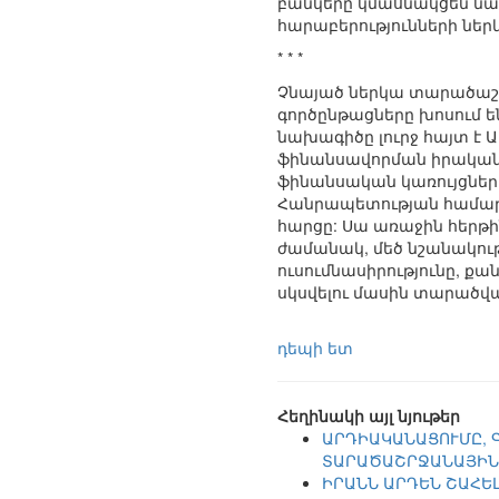
բանկերը կմասնակցեն նախ
հարաբերությունների նե
* * *
Չնայած ներկա տարածաշր
գործընթացները խոսում են
նախագիծը լուրջ հայտ 
ֆինանսավորման իրականա
ֆինանսական կառույցների
Հանրապետության համար
հարցը: Սա առաջին հերթի
ժամանակ, մեծ նշանակու
ուսումնասիրությունը, ք
սկսվելու մասին տարածվա
դեպի ետ
Հեղինակի այլ նյութեր
ԱՐԴԻԱԿԱՆԱՑՈՒՄԸ, 
ՏԱՐԱԾԱՇՐՋԱՆԱՅԻՆ
ԻՐԱՆՆ ԱՐԴԵՆ ՇԱՀԵԼ