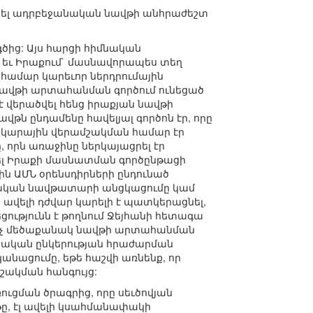
ասնել ադրբեջանական նավթի անհրաժեշտ
գծից: Այս հարցի հիմնական
 եւ Իրաքում` մասնավորապես տեղ
ի համար կարեւոր ներդրումային
 նավթի արտահանման գործում ունեցած
է վերածվել հենց իրաքյան նավթի
ն ընդամենը հավելյալ գործոն էր, որը
նկարային վերամշակման համար էր
որն առաջինը ներկայացրել էր
վել Իրաքի մասնատման գործընթացի
ն ԱՄՆ օրենսդիրների ընդունած
րքական նավթատարի անցկացումը կամ
վելի դժվար կարելի է պատկերացնել,
ությունն է թողնում Ջեյհանի հետագա
 ոչ մեծաքանակ նավթի արտահանման
դկական ընկերության հրաժարման
կանացումը, եթե հաշվի առնենք, որ
շակման հանգույց:
ուցման ծրագրից, որը սեւծովյան
ը, էլ ավելի կսահմանափակի