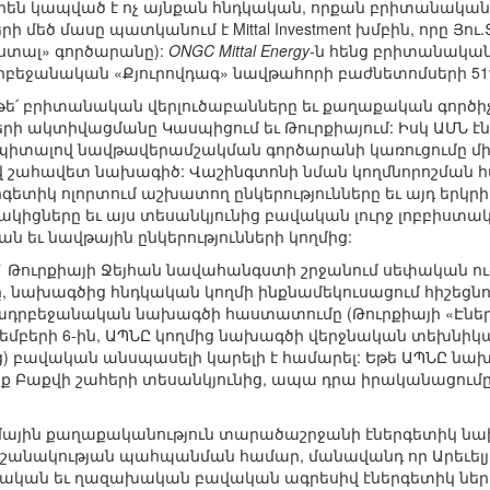
տորեն կապված է ոչ այնքան հնդկական, որքան բրիտանակա
 մեծ մասը պատկանում է Mittal Investment խմբին, որը Յու
ստալ» գործարանը):
ONGC Mittal Energy
-ն հենց բրիտանակա
րբեջանական «Քյուրովդագ» նավթահորի բաժնետոմսերի 51
ն, թե՛ բրիտանական վերլուծաբանները եւ քաղաքական գործ
երի ակտիվացմանը Կասպիցում եւ Թուրքիայում: Իսկ ԱՄՆ 
պիտալով նավթավերամշակման գործարանի կառուցումը մինչ
շահավետ նախագիծ: Վաշինգտոնի նման կողմնորոշման հա
րգետիկ ոլորտում աշխատող ընկերությունները եւ այդ երկ
իցները եւ այս տեսանկյունից բավական լուրջ լոբբիստակ
ն եւ նավթային ընկերությունների կողմից:
ով` Թուրքիայի Ջեյհան նավահանգստի շրջանում սեփական
մը, նախագծից հնդկական կողմի ինքնամեկուսացում հիշեցնո
ադրբեջանական նախագծի հաստատումը (Թուրքիայի «Էներ
տեմբերի 6-ին, ԱՊՆԸ կողմից նախագծի վերջնական տեխնի
ց) բավական անսպասելի կարելի է համարել: Եթե ԱՊՆԸ նա
նք Բաքվի շահերի տեսանկյունից, ապա դրա իրականացումը
րումային քաղաքականություն տարածաշրջանի էներգետիկ ն
 նշանակության պահպանման համար, մանավանդ որ Արեւել
ւսական եւ ղազախական բավական ագրեսիվ էներգետիկ ներ