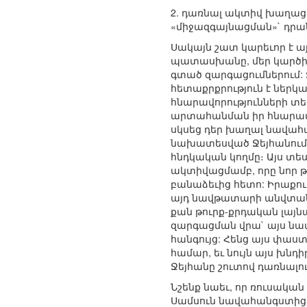
2. դառնալ ակտիվ խաղացո
«միջազգայնացման»` դր
Սակայն շատ կարեւոր է ա
պատասխանը, մեր կարծիք
գտած զարգացումներում: Ջ
հետաքրքրություն է ներկ
հնարավորությունների տես
արտահանման իր հնարավոր
սկսեց դեր խաղալ նավահ
նախատեսված Ջեյհանում 
հնդկական կողմը։ Այս տե
ակտիվացմամբ, որը նոր 
բանաձեւից հետո: Իրաքո
այդ նավթատարի անվտանգ
քան թուրք-քրդական լայն
զարգացման վրա` այս նա
հանգույց: Հենց այս փաս
համար, եւ նույն այս խնդ
Ջեյհանը շուտով դառնալո
Նշենք նաեւ, որ ռուսակա
Սամսուն նավահանգստից 