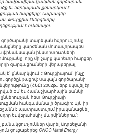
որ նավթավերամշակման գործարան:
ծք եւ ներկայումս քննարկում է
եցության հարցերը: Նախագծի
ջան–Թուրքիա էներգետիկ
ցություն է ունենալու
գործարանի տարեկան հզորությունը
խատանքները կարժենան մոտավորապես
յին ֆինանսական ինստիտուտների
ությանը, որը մի շարք կարեւոր հարցեր
րդի զարգացումների վերաբերյալ:
` քննարկվում է Թուրքիայում, ինչը
ու գործընթացով: Սակայն գործարանի
ությունը (ՀՆԸ) 2002թ., երբ սկսվել էր
րված ԵՄ եւ Համաշխարհային բանկի
 ընկերության հետ Թուրքիայի
ուցման հանգամանալի ծրագիր: Այն իր
դրբեջանն է պատրաստվում իրականացնել
ադիր եւ վերահսկիչ մարմիններում:
վ բանակցություններ վարել Ադրբեջանի
յուն ցուցաբերեց
ONGC Mittal Energy