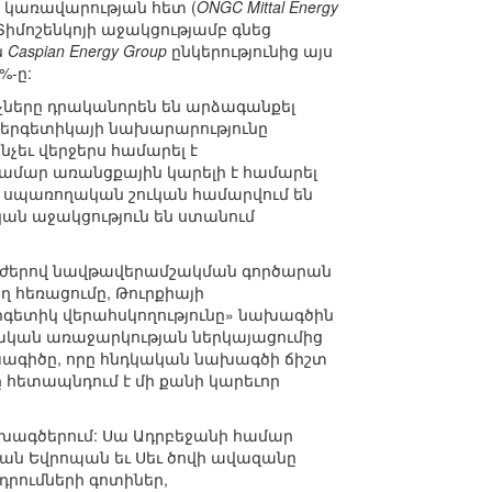
ն կառավարության հետ (
ONGC Mittal Energy
.Տիմոշենկոյի աջակցությամբ գնեց
ն
Caspian Energy Group
ընկերությունից այս
%-ը:
իչները դրականորեն են արձագանքել
էներգետիկայի նախարարությունը
եւ վերջերս համարել է
մար առանցքային կարելի է համարել
րի սպառողական շուկան համարվում են
ան աջակցություն են ստանում
 ուժերով նավթավերամշակման գործարան
ղ հեռացումը, Թուրքիայի
գետիկ վերահսկողությունը» նախագծին
կական առաջարկության ներկայացումից
խագիծը, որը հնդկական նախագծի ճիշտ
 հետապնդում է մի քանի կարեւոր
ախագծերում: Սա Ադրբեջանի համար
յան Եվրոպան եւ Սեւ ծովի ավազանը
դրումների գոտիներ,