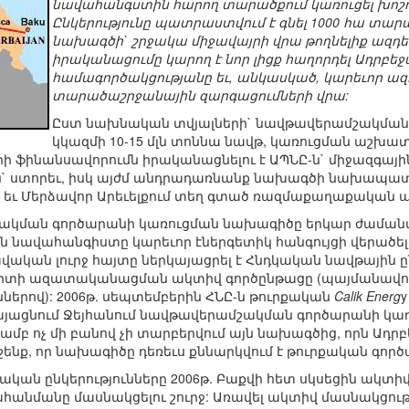
նավահանգստին հարող տարածքում կառուցել խոշ
Ընկերությունը պատրաստվում է գնել 1000 հա տարա
նախագծի` շրջակա միջավայրի վրա թողնելիք ազդ
իրականացումը կարող է նոր լիցք հաղորդել Ադրբե
համագործակցությանը եւ, անկասկած, կարեւոր ազդե
տարածաշրջանային զարգացումների վրա:
Ըստ նախնական տվյալների` նավթավերամշակման 
կկազմի 10-15 մլն տոննա նավթ, կառուցման աշ
երի ֆինանսավորումն իրականացնելու է ԱՊՆԸ-ն` միջազգա
ն` ստորեւ, իսկ այժմ անդրադառնանք նախագծի նախապատմ
ւմ եւ Մերձավոր Արեւելքում տեղ գտած ռազմաքաղաքական ա
կման գործարանի կառուցման նախագիծը երկար ժամանակ է
ն նավահանգիստը կարեւոր էներգետիկ հանգույցի վերածել
ական լուրջ հայտը ներկայացրել է Հնդկական նավթային ընկեր
լորտի ազատականացման ակտիվ գործընթացը (պայմանավո
երով): 2006թ. սեպտեմբերին ՀՆԸ-ն թուրքական
Calik Energ
y
այացնում Ջեյհանում նավթավերամշակման գործարանի կառ
թյամբ ոչ մի բանով չի տարբերվում այն նախագծից, որն Ա
ենք, որ նախագիծը դեռեւս քննարկվում է թուրքական գործ
կական ընկերությունները 2006թ. Բաքվի հետ սկսեցին ակտի
անմանը մասնակցելու շուրջ: Առավել ակտիվ մասնակցութ