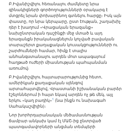
Բ.Իվանիշվիլու հեռանալու ժամկետը նրա
զինակիցների գործողությունների օրակարգ է
մտցրել նրան փոխարինող գտնելու հարցը։ Իսկ այն
փաստը, որ նրա կերպարը, ըստ էության, շաղախիչ
դեր է խաղում «Վրացական երազանք»
նախընտրական դաշինքի մեջ մտած և այդ
երազանքն իրականացնելուն կոչված բավական
տարաշերտ քաղաքական կուսակցությունների ու
շարժումների համար, հիմք է տալիս
անհանգստանալու արդեն մոտ ապագայում
հաղթած ուժերի միասնության պահպանման
առումով։
Բ.Իվանիշվիլու հայտարարությունից հետո,
ամերիկյան քաղաքական սլենգով
արտահայտվելով, Վրաստանի իշխանական բարձր
էշելոններում ի հայտ եկավ արդեն ոչ թե մեկ, այլ
1
երկու «կաղ բադիկ»
(նա ինքն ու նախագահ
Սահակաշվիլին)։
Նոր խորհրդարանական մեծամասնության
ճամբար անկախ կամ էլ ՄԱՇ-ից ընտրված
պատգամավորների անցման տեմպերի