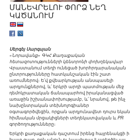
ՄԱՆԵՎՐԵԼՈՒ ՓՈՐՁ ՆԵՂ
ԿԱԾԱՆՈՒՄ
Սերգեյ Սարգսյան
«Նորավանք» ԳԿՀ Քաղաքական
հետազոտությունների կենտրոնի փոխղեկավար
Վրաստանում տեղի ունեցած խորհրդարանական
ընտրությունները հատկանշական էին շատ
առումներով։ Ե՛վ քվեարկության անսպասելի
արդյունքներով, և՛ երկրի արդի պատմության մեջ
դեմոկրատական ճանապարհով իրականացված
առաջին իշխանափոխությամբ, և՛ նրանով, թե ինչ
նախընտրական տեխնոլոգիաներ
օգտագործվեցին, որքան արդյունավետ դուրս եկան
հիմնական մրցակիցների տեղեկատվական և
PR
գործողությունները։
Երկրի քաղաքական դաշտում իրենց հայրենակցի ի
հայտ գալը, որն անուն ու կապիտալ է ստեղծել այլ