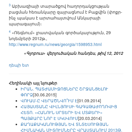
3
Աբխազիայի տարածքով հաղորդակցության
բացման հեռանկարը զայրացնում է Բաքվին (փոքր-
ինչ պակաս է արտահայտվում Անկարայի
պարագայում)։
4
«Ռեգնում» լրատվական գործակալություն, 29
նոյեմբերի 2012թ.,
http://www.regnum.ru/news/georgia/1598953.html
«Գլոբուս» վերլուծական հանդես, թիվ 12, 2012
դեպի ետ
Հեղինակի այլ նյութեր
ԻՐԱՆ. ՊԱՏԺԱՄԻՋՈՑՆԵՐԸ ՇՐՋԱՆՑԵԼՈՒ
ՓՈՐՁ
[30.06.2015]
ՎՈՒԱՄ-Ը ՎԵՐԱԾՆՎՈ՞ՒՄ Է
[01.09.2014]
ՀԱՅԱՍՏԱՆԸ ՎԻԼՆՅՈՒՍԻ ԳԱԳԱԹԱԺՈՂՈՎԻՑ
ՀԵՏՈ. «ՀԱՆՈՒՆ ՍՐՏԵՐԻ ԵՎ ՄՏՔԵՐԻ»
ՊԱՅՔԱՐԸ ՆՈՐ Է ՍԿՍՎՈՒՄ
[20.03.2014]
ՔԱՂԱՔԱԿԱՆՈՒԹՅԱՆ ԵՎ ՏՆՏԵՍՈՒԹՅԱՆ
ՀԻՄՆԱԿԱՆ ՄԻՏՈՒՄՆԵՐԸ ՎՐԱՍՏԱՆՈՒՄ 2013Թ.