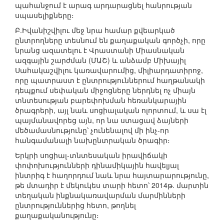
պահանջում է արագ արդարացնել հանրության
սպասելիքները։
Բ.Իվանիշվիլու մեջ նրա համար քվեարկած
ընտրողները տեսնում են քաղաքական գործչի, որը
նրանց ազատելու է Վրաստանի Միասնական
ազգային շարժման (ՄԱՇ) և անձամբ Միխայիլ
Սահակաշվիլու կառավարումից, միլիարդատիրոջ,
որը պատրաստ է ընտրություններում հաղթանակի
դեպքում սեփական միջոցները ներդնել ոչ միայն
տնտեսության բարեփոխման հեռանկարային
ծրագրերի, այլ նաև սոցիալական ոլորտում, և սա էլ
պայմանավորեց այն, որ նա ստացավ ձայների
մեծամասնությունը՝ չունենալով մի ինչ-որ
հանգամանալի նախընտրական ծրագիր։
Երկրի սոցիալ-տնտեսական իրավիճակի
փոփոխությունների դինամիկային հավելյալ
ինտրիգ է հաղորդում նաև նրա հայտարարությունը,
թե մտադիր է մեկուկես տարի հետո՝ 2014թ. մարտին
տեղական ինքնակառավարման մարմինների
ընտրություններից հետո, թողնել
քաղաքականությունը։