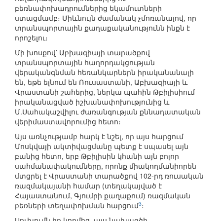
բեռնափոխադրումներից եկամուտների
ստացմամբ։ Միևնույն ժամանակ չմոռանալով, որ
տրանսպորտային քաղաքականությունն ինքն է
որոշելու։
Մի խոսքով՝ Աբխազիայի տարածքով
տրանսպորտային հաղորդակցության
վերականգնման հեռանկարներն իրականանալի
են, եթե ելնում են Ռուսաստանի, Աբխազիայի և
Վրաստանի շահերից, ներկա պահին Թբիլիսիում
իրականացված իշխանափոխությունից և
Մ.Սահակաշվիլու ժառանգության քննադատական
վերիմաստավորումից հետո։
Այս առնչությամբ հարկ է նշել, որ այս հարցում
Մոսկվայի ակտիվացմանը պետք է սպասել այն
բանից հետո, երբ Թբիլիսին կհանի այն բոլոր
սահմանափակումները, որոնք միակողմանիորեն
մտցրել է Վրաստանի տարածքով 102-րդ ռուսական
ռազմակայանի համար (տեղակայված է
Հայաստանում, Գյումրի քաղաքում) ռազմական
3
բեռների տեղափոխման հարցում
։
Սուխումն իր կողմից, այս նախագծի