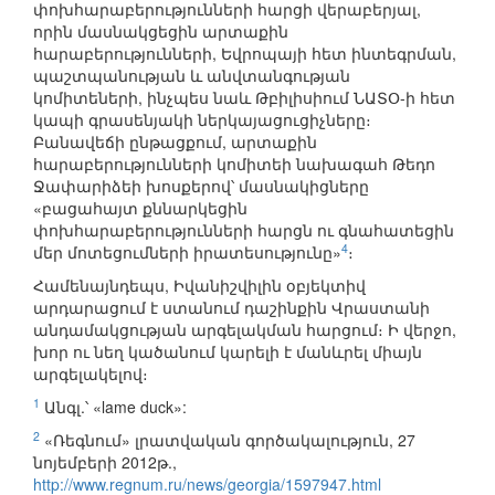
փոխհարաբերությունների հարցի վերաբերյալ,
որին մասնակցեցին արտաքին
հարաբերությունների, Եվրոպայի հետ ինտեգրման,
պաշտպանության և անվտանգության
կոմիտեների, ինչպես նաև Թբիլիսիում ՆԱՏՕ-ի հետ
կապի գրասենյակի ներկայացուցիչները։
Բանավեճի ընթացքում, արտաքին
հարաբերությունների կոմիտեի նախագահ Թեդո
Ջափարիձեի խոսքերով՝ մասնակիցները
«բացահայտ քննարկեցին
փոխհարաբերությունների հարցն ու գնահատեցին
4
մեր մոտեցումների իրատեսությունը»
։
Համենայնդեպս, Իվանիշվիլին օբյեկտիվ
արդարացում է ստանում դաշինքին Վրաստանի
անդամակցության արգելակման հարցում։ Ի վերջո,
խոր ու նեղ կածանում կարելի է մանևրել միայն
արգելակելով։
1
Անգլ.՝ «lame duck»:
2
«Ռեգնում» լրատվական գործակալություն, 27
նոյեմբերի 2012թ.,
http://www.regnum.ru/news/georgia/1597947.html