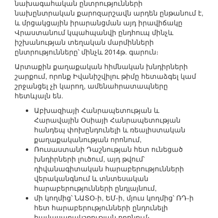
նախագահական ընտրությունների
նախընտրական քարոզարշավն արդեն ընթանում է,
և մրցակցային իրարանցման այդ իրավիճակը
Վրաստանում կպահպանվի ընդհուպ մինչև
իշխանության տեղական մարմինների
ընտրությունները՝ մինչև 2014թ. գարուն։
Արտաքին քաղաքական հիմնական խնդիրների
շարքում, որոնք Իվանիշվիլու թիմը հետաձգել կամ
շրջանցել չի կարող, ամենահրատապները
հետևյալն են.
Աբխազիայի Հանրապետության և
Հարավային Օսիայի Հանրապետության
հանդեպ փոխընդունելի և ռեալիստական
քաղաքականության որոնում,
Ռուսաստանի Դաշնության հետ ունեցած
խնդիրների լուծում, այդ թվում՝
դիվանագիտական հարաբերությունների
վերականգնում և տնտեսական
հարաբերությունների ընդլայնում,
մի կողմից՝ ՆԱՏՕ-ի, ԵՄ-ի, մյուս կողմից՝ ՌԴ-ի
հետ հարաբերությունների ընդունելի
հավասարակշռության որոնում։