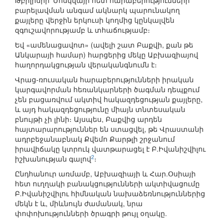
Թբիլիսիի՝ Մոսկվայի հետ հարաբերությունների
բարելավման անգամ ակնարկ պարունակող
քայլերը վերջին երկուսի կողմից կընկալվեն
զգուշավորությամբ և տհաճությամբ։
Եվ «ամենացավոտ» (ավելի շատ Բաքվի, քան թե
Անկարայի համար) հարցերից մեկը Աբխազիայով
հաղորդակցության վերականգնումն է։
Վրաց-ռուսական հարաբերությունների իրական
կարգավորման հեռանկարների ծագման դեպքում
չեն բացառվում ակտիվ հակազդեցության քայլերը,
և այդ հակազդեցությունը միայն տնտեսական
բնույթի չի լինի։ Այսպես, Բաքվից արդեն
հայտարարություններ են ստացվել, թե Վրաստանի
ադրբեջանաբնակ Քվեմո Քարթլի շրջանում
իրավիճակը կտրուկ վատթարացել է Բ.Իվանիշվիլու
2
իշխանության գալով
։
Ընդհանուր առմամբ, Աբխազիայի և Հար.Օսիայի
հետ ուղղակի բանակցությունների ակտիվացումը
Բ.Իվանիշվիլու հիմնական նախաձեռնություններից
մեկն է և, միևնույն ժամանակ, նրա
փոփոխությունների ծրագրի թույլ օղակը.