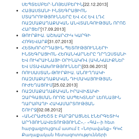
ՍԵՊՏԵՄԲԵՐ-ՆՈՅԵՄԲԵՐԻՆ
[22.12.2013]
ՀԱՅԱՍՏԱՆԻ ԻՆՏԵԳՐԱՑԻՈՆ
ՄՏԱԴՐՈՒԹՅՈՒՆՆԵՐԸ ԵՎ ՀՀ ԵՎ ԼՂՀ
ՌԱԶՄԱՔԱՂԱՔԱԿԱՆ ԱՆՎՏԱՆԳՈՒԹՅԱՆ ՈՐՈՇ
ՀԱՐՑԵՐ
[17.09.2013]
ԹՈՒՐՔԻԱ. ԱՇԽԱՐՀԻԿ ԿԱՐԳԻ
ՀՈԳԵՎԱՐՔ
[31.07.2013]
ՀԵՏԽՈՐՀՐԴԱՅԻՆ ՊԵՏՈՒԹՅՈՒՆՆԵՐԻ
ԻՆՏԵԳՐԱՑԻՈՆ ՀԵՌԱՆԿԱՐՆԵՐԸ ՂՐՂԶՍՏԱՆԻ
ԵՎ ՈՒԿՐԱԻՆԱՅԻ ՕՐԻՆԱԿՈՎ (ԱԿՆԿԱԼԻՔՆԵՐ
ԵՎ ՄՏԱՎԱԽՈՒԹՅՈՒՆՆԵՐ)
[03.06.2013]
ՌՈՒՍԱՍՏԱՆ-ԹՈՒՐՔԻԱ. ԱՆՈՒՂՂԱԿԻ
ՌԱԶՄԱՔԱՂԱՔԱԿԱՆ ԴԻՄԱԿԱՅՈՒԹՅԱՆ
ՈՒԺԵՂԱՑՈՒՄ
[25.02.2013]
ՌԱԶՄԱՔԱՂԱՔԱԿԱՆ ԻՐԱՎԻՃԱԿԻ
ԶԱՐԳԱՑՄԱՆ ՈՐՈՇ ԱՍՊԵԿՏՆԵՐ ԼԵՌՆԱՅԻՆ
ՂԱՐԱԲԱՂԻ ՀԱԿԱՄԱՐՏՈՒԹՅԱՆ
ՇՈՒՐՋ
[02.08.2012]
«ԱՆՀՐԱԺԵՇՏ Է ԲԱՐՁՐԱՑՆԵԼ ԷՆԵՐԳԵՏԻԿ
ԱՐԴՅՈՒՆԱՎԵՏՈՒԹՅՈՒՆԸ»,- «ԳԱ»-ի հետ
հարցազրույցում ասում է «Նորավանք» ԳԿՀ
Քաղաքական հետազոտությունների