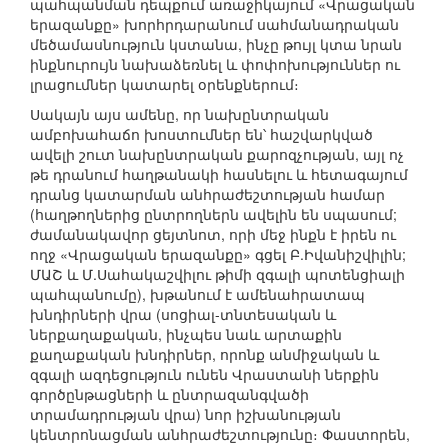
պահպանման դեպքում առաջիկայում «Վրացական
երազանքը» խորհրդարանում սահմանադրական
մեծամասնություն կստանա, ինչը թույլ կտա նրան
ինքնուրույն նախաձեռնել և փոփոխություններ ու
լրացումներ կատարել օրենքներում։
Սակայն այս ամենը, որ նախընտրական
ամբոխահաճո խոստումներ են՝ հաշվարկված
ավելի շուտ նախընտրական քարոզչության, այլ ոչ
թե դրանում հաղթանակի հասնելու և հետագայում
դրանց կատարման անհրաժեշտության համար
(հաղթողներից ընտրողներն ավելին են սպասում;
ժամանակավոր ցեյտնոտ, որի մեջ ինքն է իրեն ու
ողջ «Վրացական երազանքը» գցել Բ.Իվանիշվիլին;
ՄԱՇ և Մ.Սահակաշվիլու թիմի զգալի պոտենցիալի
պահպանումը), խթանում է ամենահրատապ
խնդիրների վրա (սոցիալ-տնտեսական և
ներքաղաքական, ինչպես նաև արտաքին
քաղաքական խնդիրներ, որոնք անմիջական և
զգալի ազդեցություն ունեն Վրաստանի ներքին
գործընթացների և ընտրազանգվածի
տրամադրության վրա) նոր իշխանության
կենտրոնացման անհրաժեշտությունը։ Փաստորեն,