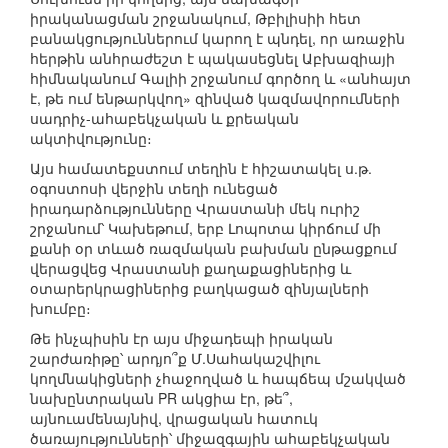
իրականացման շրջանակում, Թբիլիսիի հետ
բանակցություններում կարող է պնդել, որ առաջին
հերթին անհրաժեշտ է պակասեցնել Աբխազիայի
հիմնականում Գալիի շրջանում գործող և «անհայտ
է, թե ում ենթարկվող» զինված կազմավորումների
սադրիչ-ահաբեկչական և քրեական
ակտիվությունը։
Այս համատեքստում տեղին է հիշատակել ս.թ.
օգոստոսի վերջին տեղի ունեցած
իրադարձությունները Վրաստանի մեկ ուրիշ
շրջանում՝ Կախեթում, երբ Լոպոտա կիրճում մի
քանի օր տևած ռազմական բախման ընթացքում
վերացվեց Վրաստանի քաղաքացիներից և
օտարերկրացիներից բաղկացած զինյալների
խումբը։
Թե ինչպիսին էր այս միջադեպի իրական
շարժառիթը՝ արդյո՞ք Մ.Սահակաշվիլու
կողմնակիցների չհաջողված և հապճեպ մշակված
նախընտրական PR ակցիա էր, թե՞,
այնուամենայնիվ, վրացական հատուկ
ծառայությունների՝ միջազգային ահաբեկչական