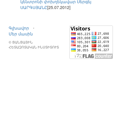
կենտրոնի փոխղեկավար Սերգեյ
ՍԱՐԳՍՅԱՆԸ
[25.07.2012]
Գլխավոր
⋅
Մեր մասին
© ՑԱՆՑԱՅԻՆ
ՀԵՏԱԶՈՏԱԿԱՆ ԻՆՍՏԻՏՈՒՏ