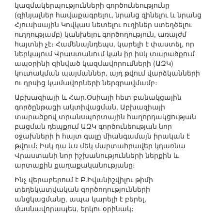
կազմակերպությունների գործունեությունը
(զինյալներ հավաքագրելու, նրանց զինելու և նրանց
Հյուսիսային Կովկաս նետելու ուղիներ ստեղծելու
ուղղությամբ) կանխելու գործողություն, առայժմ
հայտնի չէ։ Համենայնդեպս, կարելի է փաստել, որ
ներկայում Վրաստանում կան իր իսկ տարածքում
ապօրինի զինված կազմավորումների (ԱԶԿ)
կուտակման պայմաններ, այդ թվում վարձկանների
ու դրսից կամավորների ներգրավմամբ։
Աբխազիայի և Հար.Օսիայի հետ բանակցային
գործընթացի ակտիվացման, Աբխազիայի
տարածքով տրանսպորտային հաղորդակցության
բացման դեպքում ԱԶԿ գործունեության նոր
օջախների ի հայտ գալը միանգամայն իրական է
թվում։ Իսկ դա ևս մեկ մարտահրավեր կդառնա
Վրաստանի նոր իշխանությունների ներքին և
արտաքին քաղաքականությանը։
Ինչ վերաբերում է Բ.Իվանիշվիլու թիմի
տեղեկատվական գործողությունների
անցկացմանը, ապա կարելի է բերել,
մասնավորապես, երկու օրինակ։