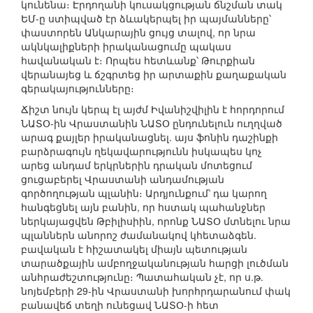
կունենա։ Էրդողանի կուսակցության ճնշման տակ
ԵՄ-ը ստիպված էր ձևակերպել իր պայմանները՝
փաստորեն Անկարային ցույց տալով, որ նրա
ակնկալիքների իրականացումը պակաս
հավանական է։ Որպես հետևանք՝ Թուրքիան
վերանայեց և ճշգրտեց իր արտաքին քաղաքական
գերակայությունները։
Ճիշտ նույն կերպ էլ այժմ Իվանիշվիլին է հորդորում
ՆԱՏՕ-ին Վրաստանին ՆԱՏՕ ընդունելուն ուղղված
արագ քայլեր իրականացնել. այս ֆոնին դաշինքի
բարձրագույն ղեկավարությունն իսկապես կոչ
արեց անդամ երկրներին դրական մոտեցում
ցուցաբերել Վրաստանի անդամության
գործողության պլանին։ Արդյունքում՝ դա կարող
հանգեցնել այն բանին, որ հստակ պահանջներ
ներկայացվեն Թբիլիսիին, որոնք ՆԱՏՕ մտնելու նրա
պլաններն անորոշ ժամանակով կհետաձգեն.
բավական է հիշատակել միայն պետության
տարածքային ամբողջականության հարցի լուծման
անհրաժեշտությունը։ Պատահական չէ, որ ս.թ.
նոյեմբերի 29-ին Վրաստանի խորհրդարանում փակ
բանավեճ տեղի ունեցավ ՆԱՏՕ-ի հետ