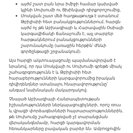
այժմ շատ բան նրա իմիջի համար կախված
կլինի Սուխումի ու Ցխինվալի դիրքորոշումից,
Մոսկվան շատ մեծ հաղթաթուղթ է ստանում
Թբիլիսիի հետ բանակցություններում, հարցն
այժմ ոչ թե Աբխազիայի և Հարավային Օսիայի
կարգավիճակի ճանաչումն է, այլ տարբեր
հարթակներում բանակցությունների
շարունակումը (առաջին հերթին՝ Ժնևի
գործընթացի շրջանակում)։
Այս հարցի ակտուալացումը պայմանավորված է
նրանով, որ դա Մոսկվայի ու Սուխումի գրեթե միակ
շահագրգռությունն է և Թբիլիսիի հետ
հարաբերությունների կարգավորումից իրական
դիվիդենդներ ստանալու հնարավորությունը՝
անգամ նախնական մակարդակով։
Չնայած Աբխազիայի Հանրապետության
իշխանությունների ներկայացուցիչների, որոշ ռուս
և վրացի փորձագետների հայտարարություններին,
թե Սուխումը շահագրգռված չէ տարանցման
վերականգնմամբ, հարցի կարգավորման
հեռանկարները բավական բարձր են։ Ամբողջովին