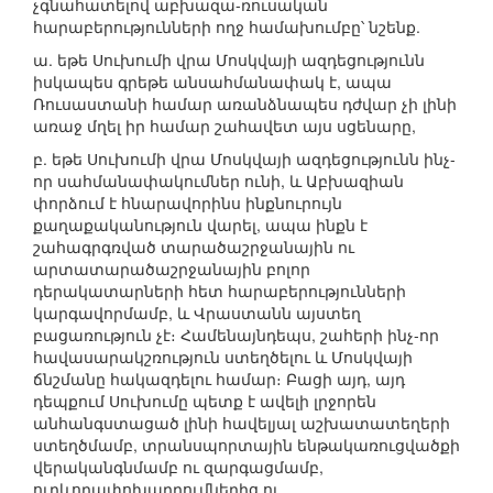
չգնահատելով աբխազա-ռուսական
հարաբերությունների ողջ համախումբը՝ նշենք.
ա. եթե Սուխումի վրա Մոսկվայի ազդեցությունն
իսկապես գրեթե անսահմանափակ է, ապա
Ռուսաստանի համար առանձնապես դժվար չի լինի
առաջ մղել իր համար շահավետ այս սցենարը,
բ. եթե Սուխումի վրա Մոսկվայի ազդեցությունն ինչ-
որ սահմանափակումներ ունի, և Աբխազիան
փորձում է հնարավորինս ինքնուրույն
քաղաքականություն վարել, ապա ինքն է
շահագրգռված տարածաշրջանային ու
արտատարածաշրջանային բոլոր
դերակատարների հետ հարաբերությունների
կարգավորմամբ, և Վրաստանն այստեղ
բացառություն չէ։ Համենայնդեպս, շահերի ինչ-որ
հավասարակշռություն ստեղծելու և Մոսկվայի
ճնշմանը հակազդելու համար։ Բացի այդ, այդ
դեպքում Սուխումը պետք է ավելի լրջորեն
անհանգստացած լինի հավելյալ աշխատատեղերի
ստեղծմամբ, տրանսպորտային ենթակառուցվածքի
վերականգնմամբ ու զարգացմամբ,
ուղևորափոխադրումներից ու