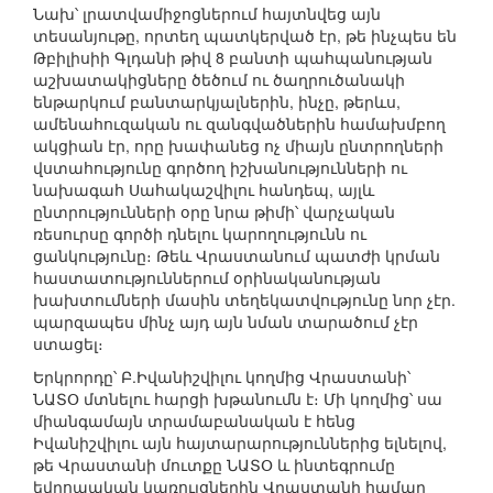
Նախ՝ լրատվամիջոցներում հայտնվեց այն
տեսանյութը, որտեղ պատկերված էր, թե ինչպես են
Թբիլիսիի Գլդանի թիվ 8 բանտի պահպանության
աշխատակիցները ծեծում ու ծաղրուծանակի
ենթարկում բանտարկյալներին, ինչը, թերևս,
ամենահուզական ու զանգվածներին համախմբող
ակցիան էր, որը խափանեց ոչ միայն ընտրողների
վստահությունը գործող իշխանությունների ու
նախագահ Սահակաշվիլու հանդեպ, այլև
ընտրությունների օրը նրա թիմի՝ վարչական
ռեսուրսը գործի դնելու կարողությունն ու
ցանկությունը։ Թեև Վրաստանում պատժի կրման
հաստատություններում օրինականության
խախտումների մասին տեղեկատվությունը նոր չէր.
պարզապես մինչ այդ այն նման տարածում չէր
ստացել։
Երկրորդը՝ Բ.Իվանիշվիլու կողմից Վրաստանի՝
ՆԱՏՕ մտնելու հարցի խթանումն է։ Մի կողմից՝ սա
միանգամայն տրամաբանական է հենց
Իվանիշվիլու այն հայտարարություններից ելնելով,
թե Վրաստանի մուտքը ՆԱՏՕ և ինտեգրումը
եվրոպական կառույցներին Վրաստանի համար