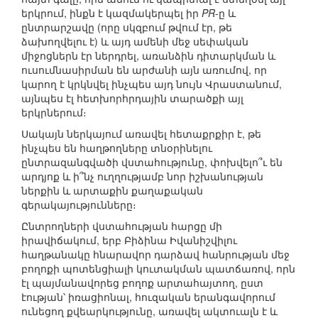
երկրում, ինքն է կազմակերպել իր
PR
-ը և
ընտրարշավը (որը սկզբում թվում էր, թե
ձախողվելու է) և այդ ամենի մեջ սեփական
միջոցներն էր ներդրել, առանձին դիտարկման և
ուսումնասիրման են արժանի այն առումով, որ
կարող է կրկնվել ինչպես այդ նույն Վրաստանում,
այնպես էլ հետխորհրդային տարածքի այլ
երկրներում։
Սակայն ներկայում առավել հետաքրքիր է, թե
ինչպես են հաղթողները տնօրինելու
ընտրազանգվածի վստահությունը, փոխվելո՞ւ են
արդյոք և ի՞նչ ուղղությամբ նոր իշխանության
ներքին և արտաքին քաղաքական
գերակայությունները։
Ընտրողների վստահության հարցը մի
իրավիճակում, երբ Բիձինա Իվանիշվիլու
հաղթանակը հնարավոր դարձավ հանրության մեջ
բողոքի պոտենցիալի կուտակման պատճառով, որն
էլ պայմանավորեց բողոք արտահայտող, ըստ
էության՝ իռացիոնալ, հուզական երանգավորում
ունեցող քվեարկությունը, առավել ակտուալն է և