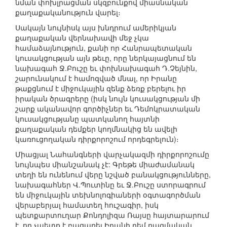
նման փոխլրացման սկզբունքով միասնական
քաղաքականություն վարել։
Սակայն նույնիսկ այս խնդրում ամերիկյան
քաղաքական վերնախավի մեջ չկա
համաձայնություն, քանի որ Հանրապետական
կուսակցության այն թեւը, որը ներկայացնում են
նախագահ Ջ.Բուշը եւ փոխնախագահ Դ.Չեյնին,
շարունակում է համոզված մնալ, որ Իրանը
թաքցնում է միջուկային զենք ձեռք բերելու իր
իրական ծրագրերը (իսկ նույն կուսակցության մի
շարք ականավոր գործիչներ եւ Դեմոկրատական
կուսակցությանը պատկանող հայտնի
քաղաքական դեմքեր կողմնակից են ավելի
կառուցողական դիրքորոշում որդեգրելուն)։
Միացյալ Նահանգների վարչակազմի դիրքորոշումը
նույնպես միանշանակ չէ: Գրեթե միաժամանակ
տեղի են ունենում վերը նշված բանակցությունները,
նախագահներ Վ.Պուտինը եւ Ջ.Բուշը ստորագրում
են միջուկային տեխնոլոգիաների օգտագործման
վերաբերյալ համատեղ հուշագիր, իսկ
պետքարտուղար Քոնդոլիզա Ռայսը հայտարարում
է, որ չպետք է բացառել Իրանի դեմ ռազմական