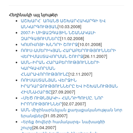
Հեղինակի այլ նյութեր
ԱՇԽԱՐՀ` ԱՌԱՆՑ ԱՇԽԱՐՀԱԿԱՐԳԻ ԵՎ
ԱՆԿԱՐԳՈՒԹՅԱՆ
[10.03.2008]
2007-Ի ՄԻՋԱԶԳԱՅԻՆ ՆՇԱՆԱԿԱԼԻ
ԶԱՐԳԱՑՈՒՄՆԵՐԸ
[11.02.2008]
ԿՈՍՈՎՈՅԻ ԽՆԴՐԻ ՇՈՒՐՋ
[10.01.2008]
ՌՈՒՍ-ԱՄԵՐԻԿՅԱՆ ՀԱՐԱԲԵՐՈՒԹՅՈՒՆՆԵՐԻ
ՎԵՐԻՄԱՍՏԱՎՈՐՄԱՆ ՇՈՒՐՋ
[26.11.2007]
ԱՄՆ–ԻՐԱՆ ՀԱՐԱԲԵՐՈՒԹՅՈՒՆՆԵՐԻ
ԿԱՐԳԱՎՈՐՄԱՆ
ՀՆԱՐԱՎՈՐՈՒԹՅՈՒՆԸ
[12.11.2007]
ՌՈՒՍԱՍՏԱՆՅԱՆ ՎԵՐՋԻՆ
ԻՐԱԴԱՐՁՈՒԹՅՈՒՆՆԵՐԸ ԵՎ ԻՇԽԱՆՈՒԹՅԱՆ
ՀԻՄՆԱՀԱՐՑԸ
[27.09.2007]
«ՄԵԾ ՈՒԹՆՅԱԿԻ» ՀԱՆԴԻՊՈՒՄԸ. ՆՈՐ
ԻՐՈՂՈՒԹՅՈՒՆՆԵՐ
[02.07.2007]
ԱՄՆ միջինարևելյան քաղաքականության նոր
երանգներ
[31.05.2007]
«Երեք ծովերի համակարգ» նախագծի
շուրջ
[26.04.2007]