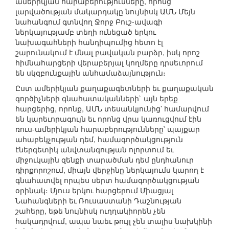
ամերիկյան հարաբերությունները, որոնց
լարվածության մակարդակը նույնիսկ ԱՄՆ Մեյն
նահանգում գտնվող Ջորջ Բուշ-ավագի
ներկայությամբ տեղի ունեցած երկու
նախագահների հանդիպումից հետո էլ
շարունակում է մնալ բավական բարձր, իսկ որոշ
հիմնահարցերի վերաբերյալ կողմերը դրսեւորում
են սկզբունքային անհամաձայնություն։
Ըստ ամերիկյան քաղաքագետների եւ քաղաքական
գործիչների գնահատականների` այն երեք
հարցերից, որոնք, ԱՄՆ տեսանկյունից՝ համարվում
են կարեւորագույն եւ որոնց վրա կառուցվում էին
ռուս-ամերիկյան հարաբերությունները՝ պայքար
ահաբեկչության դեմ, համագործակցություն
էներգետիկ անվտանգության ոլորտում եւ
միջուկային զենքի տարածման դեմ ընդհանուր
դիրքորոշում, միայն վերջինը ներկայումս կարող է
գնահատվել որպես սերտ համագործակցության
օրինակ։ Մյուս երկու հարցերում Միացյալ
Նահանգների եւ Ռուսաստանի Դաշնության
շահերը, եթե նույնիսկ ուղղակիորեն չեն
հակադրվում, ապա նաեւ թույլ չեն տալիս նախկինի