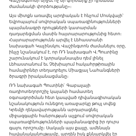
Վաշինգտոնի միջեւ ոչ մի գործարք չի դիմանա
ժամանակի փորձությանը»։
Այս միտքն առավել արդիական է հնչում Մոսկվայի՝
Եվրոպայում սովորական սպառազինությունների
պայմանագրի դրույթների կատարման
դադարեցման մասին հայտարարությունից հետո։
Հայտարարությունն արվել է Լեհաստանի
նախագահ Կաչինսկու Վաշինգտոն ժամանելու օրը,
ինչը նշանակում է, որ ՌԴ նախագահ Վ.Պուտինը
շարունակում է կտրականապես դեմ լինել
Լեհաստանում եւ Չեխիայում հակահրթիռային
համալիրներ տեղադրելու Միացյալ Նահանգների
ծրագրի իրականացմանը։
ՌԴ նախագահ Պուտինի` Գաբալայի
ռադիոտեղորոշիչ կայանի համատեղ
օգտագործման հետ կապված դիվանագիտական
նշանակություն ունեցող առաջարկը թույլ տվեց
Կրեմլի ղեկավարությանն արդարացնել
միջազգային հանրության աչքում սովորական
սպառազինությունների պայմանագրից իր դուրս
գալու որոշումը։ Սակայն այս քայլը, ամենայն
հավանականությամբ, արդեն իսկ քննարկվել էր