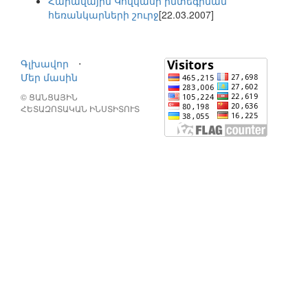
Հարավային Կովկասի ինտեգրման
հեռանկարների շուրջ
[22.03.2007]
Գլխավոր
⋅
Մեր մասին
© ՑԱՆՑԱՅԻՆ
ՀԵՏԱԶՈՏԱԿԱՆ ԻՆՍՏԻՏՈՒՏ