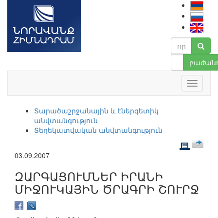
բաժանո
Տարածաշրջանային և էներգետիկ
անվտանգություն
Տեղեկատվական անվտանգություն
03.09.2007
ԶԱՐԳԱՑՈՒՄՆԵՐ ԻՐԱՆԻ
ՄԻՋՈՒԿԱՅԻՆ ԾՐԱԳՐԻ ՇՈՒՐՋ