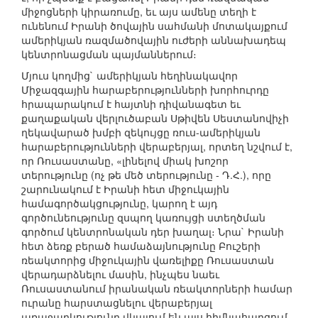
միջոցների կիրառումը, եւ այս ամենը տեղի է
ունենում Իրանի ծովային սահմանի մոտակայքում
ամերիկյան ռազմածովային ուժերի աննախադեպ
կենտրոնացման պայմաններում։
Մյուս կողմից` ամերիկյան հեղինակավոր
Միջազգային հարաբերությունների խորհուրդը
հրապարակում է հայտնի դիվանագետ եւ
քաղաքական վերլուծաբան Սթիվեն Սեստանովիչի
ղեկավարած խմբի զեկույցը ռուս-ամերիկյան
հարաբերությունների վերաբերյալ, որտեղ նշվում է,
որ Ռուսաստանը, «լինելով միակ խոշոր
տերությունը (ոչ թե մեծ տերությունը - Դ.Հ.), որը
շարունակում է Իրանի հետ միջուկային
համագործակցությունը, կարող է այդ
գործունեությունը զսպող կառույցի ստեղծման
գործում կենտրոնական դեր խաղալ։ Նրա` Իրանի
հետ ձեռք բերած համաձայնությունը Բուշերի
ռեակտորից միջուկային վառելիքը Ռուսաստան
վերադարձնելու մասին, ինչպես նաեւ
Ռուսաստանում իրանական ռեակտորների համար
ուրանը հարստացնելու վերաբերյալ
առաջարկությունը վկայում են այս հիմնահարցում