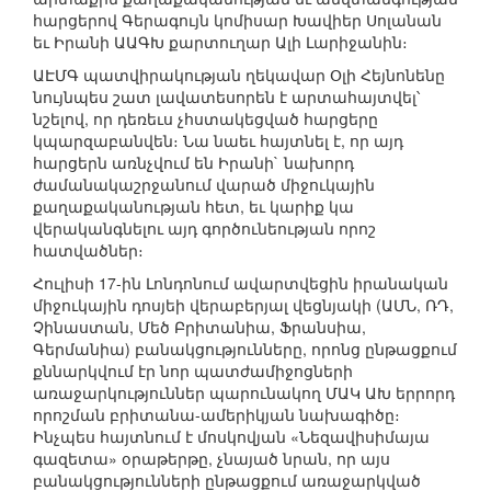
հարցերով Գերագույն կոմիսար Խավիեր Սոլանան
եւ Իրանի ԱԱԳԽ քարտուղար Ալի Լարիջանին։
ԱԷՄԳ պատվիրակության ղեկավար Օլի Հեյնոնենը
նույնպես շատ լավատեսորեն է արտահայտվել՝
նշելով, որ դեռեւս չհստակեցված հարցերը
կպարզաբանվեն։ Նա նաեւ հայտնել է, որ այդ
հարցերն առնչվում են Իրանի` նախորդ
ժամանակաշրջանում վարած միջուկային
քաղաքականության հետ, եւ կարիք կա
վերականգնելու այդ գործունեության որոշ
հատվածներ։
Հուլիսի 17-ին Լոնդոնում ավարտվեցին իրանական
միջուկային դոսյեի վերաբերյալ վեցնյակի (ԱՄՆ, ՌԴ,
Չինաստան, Մեծ Բրիտանիա, Ֆրանսիա,
Գերմանիա) բանակցությունները, որոնց ընթացքում
քննարկվում էր նոր պատժամիջոցների
առաջարկություններ պարունակող ՄԱԿ ԱԽ երրորդ
որոշման բրիտանա-ամերիկյան նախագիծը։
Ինչպես հայտնում է մոսկովյան «Նեզավիսիմայա
գազետա» օրաթերթը, չնայած նրան, որ այս
բանակցությունների ընթացքում առաջարկված