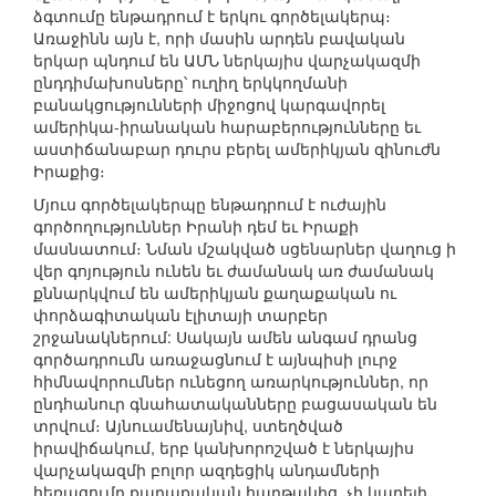
ձգտումը ենթադրում է երկու գործելակերպ։
Առաջինն այն է, որի մասին արդեն բավական
երկար պնդում են ԱՄՆ ներկայիս վարչակազմի
ընդդիմախոսները՝ ուղիղ երկկողմանի
բանակցությունների միջոցով կարգավորել
ամերիկա-իրանական հարաբերությունները եւ
աստիճանաբար դուրս բերել ամերիկյան զինուժն
Իրաքից։
Մյուս գործելակերպը ենթադրում է ուժային
գործողություններ Իրանի դեմ եւ Իրաքի
մասնատում։ Նման մշակված սցենարներ վաղուց ի
վեր գոյություն ունեն եւ ժամանակ առ ժամանակ
քննարկվում են ամերիկյան քաղաքական ու
փորձագիտական էլիտայի տարբեր
շրջանակներում: Սակայն ամեն անգամ դրանց
գործադրումն առաջացնում է այնպիսի լուրջ
հիմնավորումներ ունեցող առարկություններ, որ
ընդհանուր գնահատականները բացասական են
տրվում։ Այնուամենայնիվ, ստեղծված
իրավիճակում, երբ կանխորոշված է ներկայիս
վարչակազմի բոլոր ազդեցիկ անդամների
հեռացումը քաղաքական հարթակից, չի կարելի