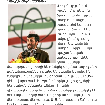
Դավիթ Հովհաննիսյան
Վերջին շրջանում
Իրանի միջուկային
ծրագրի առնչությամբ
տեղի են ունեցել
բազմաթիվ կարեւոր
իրադարձություններ.
Բաղդադում, մոտ 30-
ամյա ընդմիջումից
հետո, կայացել են
ամերիկա-իրանական
պաշտոնական
բանակցություններ`
դեսպանների
մակարդակով, տեղի են ունեցել Սոլանա-Լարիջանի
բանակցությունները, անց են կացվել Ատոմային
էներգիայի միջազգային գործակալության (ԱԷՄԳ)
ղեկավարության եւ Իրանի ներկայացուցիչների
հերթական քննարկումները, Իրանի
դիվանագետները եւ փորձագետները բանակցել են
ռուսական կողմի հետ՝ Բուշերի ատոմակայանի
վերաբերյալ, վերջապես, ԱՄՆ նախագահ Ջ.Բուշը եւ
ՌԴ նախագահ Վ.Պուտինն իրենց