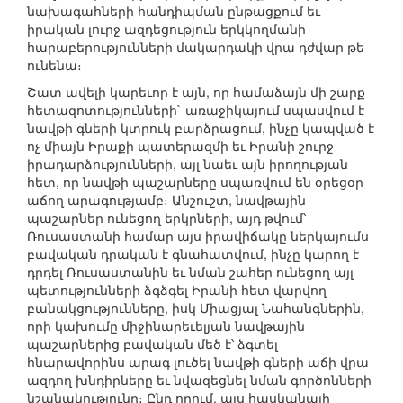
նախագահների հանդիպման ընթացքում եւ
իրական լուրջ ազդեցություն երկկողմանի
հարաբերությունների մակարդակի վրա դժվար թե
ունենա։
Շատ ավելի կարեւոր է այն, որ համաձայն մի շարք
հետազոտությունների` առաջիկայում սպասվում է
նավթի գների կտրուկ բարձրացում, ինչը կապված է
ոչ միայն Իրաքի պատերազմի եւ Իրանի շուրջ
իրադարձությունների, այլ նաեւ այն իրողության
հետ, որ նավթի պաշարները սպառվում են օրեցօր
աճող արագությամբ։ Անշուշտ, նավթային
պաշարներ ունեցող երկրների, այդ թվում՝
Ռուսաստանի համար այս իրավիճակը ներկայումս
բավական դրական է գնահատվում, ինչը կարող է
դրդել Ռուսաստանին եւ նման շահեր ունեցող այլ
պետությունների ձգձգել Իրանի հետ վարվող
բանակցությունները, իսկ Միացյալ Նահանգներին,
որի կախումը միջինարեւելյան նավթային
պաշարներից բավական մեծ է՝ ձգտել
հնարավորինս արագ լուծել նավթի գների աճի վրա
ազդող խնդիրները եւ նվազեցնել նման գործոնների
նշանակությունը։ Ընդ որում, այս հասկանալի