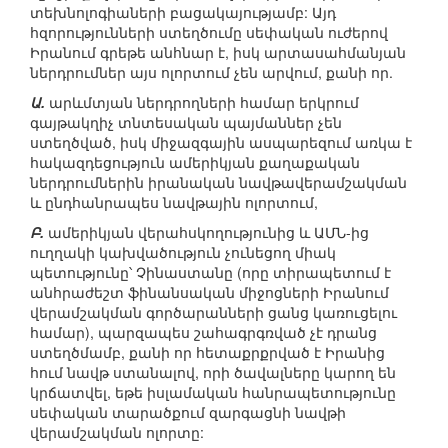
տեխնոլոգիաների բացակայությամբ: Այդ
հզորությունների ստեղծումը սեփական ուժերով
Իրանում գրեթե անհնար է, իսկ արտասահմանյան
ներդրումներ այս ոլորտում չեն արվում, քանի որ.
Ա.
արևմտյան ներդրողների համար երկրում
գայթակղիչ տնտեսական պայմաններ չեն
ստեղծված, իսկ միջազգային ասպարեզում առկա է
հակազդեցություն ամերիկյան քաղաքական
ներդրումներին իրանական նավթավերամշակման
և ընդհանրապես նավթային ոլորտում,
Բ.
ամերիկյան վերահսկողությունից և ԱՄՆ-ից
ուղղակի կախվածություն չունեցող միակ
պետությունը՝ Չինաստանը (որը տիրապետում է
անհրաժեշտ ֆինանսական միջոցների Իրանում
վերամշակման գործարանների ցանց կառուցելու
համար), պարզապես շահագրգռված չէ դրանց
ստեղծմամբ, քանի որ հետաքրքրված է Իրանից
հում նավթ ստանալով, որի ծավալները կարող են
կրճատվել, եթե իսլամական հանրապետությունը
սեփական տարածքում զարգացնի նավթի
վերամշակման ոլորտը: