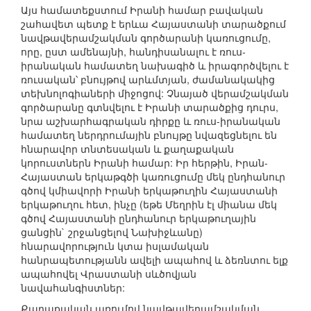
Այս համատեքստում Իրանի համար բավական
շահավետ պետք է երևա Հայաստանի տարածքում
նավթավերամշակման գործարանի կառուցումը,
որը, ըստ ամենայնի, հանդիսանալու է ռուս-
իրանական համատեղ նախագիծ և իրագործվելու է
ռուսական՝ բնույթով արևմտյան, ժամանակակից
տեխնոլոգիաների միջոցով: Չնայած վերամշակման
գործարանը գտնվելու է Իրանի տարածքից դուրս,
նրա աշխարհագրական դիրքը և ռուս-իրանական
համատեղ ներդրումային բնույթը նվազեցնելու են
հնարավոր տնտեսական և քաղաքական
կորուստներն Իրանի համար: Իր հերթին, Իրան-
Հայաստան երկաթգծի կառուցումը մեկ ընդհանուր
գծով կմիավորի Իրանի երկաթուղին Հայաստանի
երկաթուղու հետ, ինչը (եթե Մեղրին էլ միանա մեկ
գծով Հայաստանի ընդհանուր երկաթուղային
ցանցին` շրջանցելով Նախիջևանը)
հնարավորություն կտա իսլամական
հանրապետությանն ավելի ապահով և ձեռնտու ելք
ապահովել Վրաստանի սևծովյան
նավահանգիստներ:
Քաղաքական առումով նավթավերամշակման