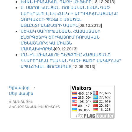
ԷԺԱՆ ԻՐԱՆԱԿԱՆ ԳԱԶԻ ՄԻՖԵՐԸ
[18.12.2013]
Ս. ՍԱՐՈՒԽԱՆՅԱՆ. ՌՈՒՍԱԿԱՆ ԷԺԱՆ ԳԱԶ
ՆԵՐԿՐԵԼՈՒՆ ԵՎ ՀԱԷԿ-Ի ԱՐԴԻԱԿԱՆԱՑՄԱՆԸ
ԶՈՒԳԱՀԵՌ ՊԵՏՔ Է ՄՏԱԾԵԼ
ԱՅԼԸՆՏՐԱՆՔՆԵՐԻ ՄԱՍԻՆ
[09.12.2013]
ՍԵՎԱԿ ՍԱՐՈՒԽԱՆՅԱՆ. ՀԱՅԱՍՏԱՆԻ
ԷՆԵՐԳԵՏԻԿ ՇՈՒԿԱՅՈՒՄ ՌՈՒՍԱԿԱՆ
ՄԵՆԱՇՆՈՐՀ ԿԱ ՄԻԱՅՆ
ՄԱՍՆԱԿԻՈՐԵՆ
[09.12.2013]
ՄՄ–ԻՆ ՄԻԱՆԱԼՈՒ ԴԵՊՔՈՒՄ ՀԱՅԱՍՏԱՆԸ
ԿԿԱՐՈՂԱՆԱ ԲՆԱԿԱՆ ԳԱԶԻ ՑԱԾՐ ՍԱԿԱԳՆԵՐ
ԱՊԱՀՈՎԵԼ. ՓՈՐՁԱԳԵՏ
[12.09.2013]
Գլխավոր
⋅
Մեր մասին
© ՑԱՆՑԱՅԻՆ
ՀԵՏԱԶՈՏԱԿԱՆ ԻՆՍՏԻՏՈՒՏ