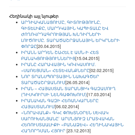
Հեղինակի այլ նյութեր
ԱՐԴԻԱԿԱՆԱՑՈՒՄԸ, ԳԻՏՈՒԹՅՈՒՆԸ,
ԳԻՏԵԼԻՔԸ, ՄԱՐԴԿԱՅԻՆ ԿԱՊԻՏԱԼԸ ԵՎ
ԺՈՂՈՎՐԴԱԳՐՈՒԹՅԱՆ ԽՆԴԻՐՆԵՐԻ
ԼՈՒԾՈՒՄԸ. ՏԱՐԱԾԱՇՐՋԱՆԱՅԻՆ ԵՐԿՐՆԵՐԻ
ՓՈՐՁԸ
[20.04.2015]
ԻՐԱՆՆ ԱՐԴԵՆ ՇԱՀԵԼ Է ԱՄՆ-Ի ՀԵՏ
ԲԱՆԱԿՑՈՒԹՅՈՒՆՆԵՐԻՑ
[15.04.2015]
ԻՐԱՆԸ ՀԱՐԱՎԱՅԻՆ ԿՈՎԿԱՍՈՒՄ.
«ՍԱՌԵՑՄԱՆ» ՀԵՏԵՎԱՆՔՆԵՐԸ
[02.02.2015]
ՆՈՐ ՏՐԱՆՍՊՈՐՏԱՅԻՆ ՆԱԽԱԳԾԵՐ
ՏԱՐԱԾԱՇՐՋԱՆՈՒՄ
[26.05.2014]
ԻՐԱՆ – ՀԱՅԱՍՏԱՆ ՏԱՐԱՆՑԻԿ ԳԱԶԱՄՈՒՂ
(ԴԻՍԿՈՒՐՍԻ ՆԵՆԳԱՓՈԽՈՒՄ)
[17.03.2014]
ԻՐԱՆԱԿԱՆ ԳԱԶԻ ՀԵՌԱՆԿԱՐՆԵՐԸ
ՀԱՅԱՍՏԱՆՈՒՄ
[06.02.2014]
«ՆՈՐԱՎԱՆՔ» ԳԿՀ ՓՈԽՏՆՕՐԵՆ ՍԵՎԱԿ
ՍԱՐՈՒԽԱՆՅԱՆԸ` ԱՐՄՆՅՈՒԶ ԼՐԱՏՎԱԿԱՆ
ՀԵՌՈՒՍՏԱԱԼԻՔԻ «ԲԱՆԱՁԵՎ» ՀԵՂԻՆԱԿԱՅԻՆ
ՀԱՂՈՐԴՄԱՆ ՀՅՈՒՐ
[23.12.2013]