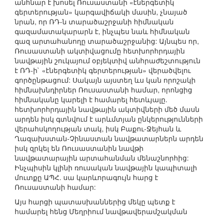
անհնար է խոսել Ռուսաստանի «էներգետիկ
գերտերության» կարգավիճակի մասին, չնայած
նրան, որ ՌԴ-ն տարածաշրջանի հիմնական
գազամատակարարն է, ինչպես նաև հիմնական
գազ արտահանողը տարածաշրջանից: Այնպես որ,
Ռուսաստանի ակտիվացումը հետխորհրդային
նավթային շուկայում օբյեկտիվ անհրաժեշտություն
է ՌԴ-ի` «էներգետիկ գերտերության» վերածվելու
գործընթացում: Սակայն այստեղ ևս կան որոշակի
հիմնախնդիրներ Ռուսաստանի համար, որոնցից
հիմնականը կարելի է համարել հետևյալը.
հետխորհրդային նավթային ակտիվների մեծ մասն
արդեն իսկ գտնվում է արևմտյան ընկերությունների
վերահսկողության տակ, իսկ Բաքու-Ջեյհան և
Ղազախստան-Չինաստան նավթատարներն արդեն
իսկ զրկել են Ռուսաստանին նավթի
նավթատարային արտահանման մենաշնորհից:
Ինչպիսին կլինի ռուսական նավթային կապիտալի
մուտքը ԱՊՀ. սա կարևորագույն հարց է
Ռուսաստանի համար:
Այս հարցի պատասխաններից մեկը պետք է
համարել հենց Մեղրիում նավթավերամշակման