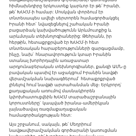
հիմնախնդիրը երկուստեք կարևոր էր թե՛ Իրանի,
թե՛ ԽՍՀՄ-ի համար: Մոսկվան փորձում էր
տնտեսապես ավելի սերտորեն համագործակցել
Իրանի հետ` նվազեցնելով շահական Իրանի
բացարձակ կախվածությունն Արևմուտքից և
արևմտյան տեխնոլոգիաներից: Թեհրանն, իր
հերթին, հետաքրքրված էր ԽՍՀՄ-ի հետ
տնտեսական հարաբերությունների զարգացմամբ,
ինչը, նախ` հնարավորություն կտար Իրանին
ստանալ խորհրդային առաջատար
արդյունաբերական տեխնոլոգիաներ, քանզի ԱՄՆ-ը
բավական պասիվ էր աջակցում Իրանին նավթի
վերամշակման նախագծերում` հետաքրքրված
լինելով հում նավթի արտահանման մեջ։ Երկրորդ`
քաղաքական առումով մասնակիորեն
կփոխհատուցվեին ԽՍՀՄ տարածաշրջանային
կորուստները` կապված իրանա-ամերիկյան
լայնածավալ ռազմաքաղաքական
համագործակցության հետ:
Այս շրջանում, սակայն, թե՛ Մեղրիում
նավթավերամշակման գործարանի կառուցման