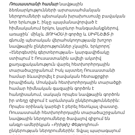
Ռուսաստանի համար
նավթային
ձեռնարկությունների արտասահմանյան
ներդրումների պետական խրախուսումը բավական
նոր երևույթ է, ինչը պայմանավորված է
հիմնականում երկու կարևոր հանգամանքներով.
առաջին` մինչև
ՅՈՒԿՕՍ-ի
գործը և
ՍԻԲՆԵՖՏ-ի
գնումը պետական վերահսկողությամբ խոշոր
նավթային ընկերություններ չկային, երկրորդ`
«էներգետիկ գերտերության» կարգավիճակը
ստիպում է Ռուսաստանին ավելի ակտիվ
քաղաքականություն վարել հետխորհրդային
տարածաշրջանում: Իսկ այստեղ Ռուսաստանի
համար ձևավորվել է բավական հետաքրքիր
իրավիճակ. Մոսկվան հետխորհրդային տարածքի
համար հիմնական գազային գործոն է
հանդիսանում, սակայն որպես նավթային գործոն
իր տեղը զիջում է արևմտյան ընկերություններին:
Որպես օրինակ կարելի է բերել հետևյալ փաստը.
Ռուսաստանի հետխորհրդային տարածաշրջանում
նավթային ներդրումները ծավալով զիջում են
անգլո-ամերիկյան
«Բրիթիշ Փեթրոլիում»
ընկերության ներդրումներին: Տվյալ պարագայում