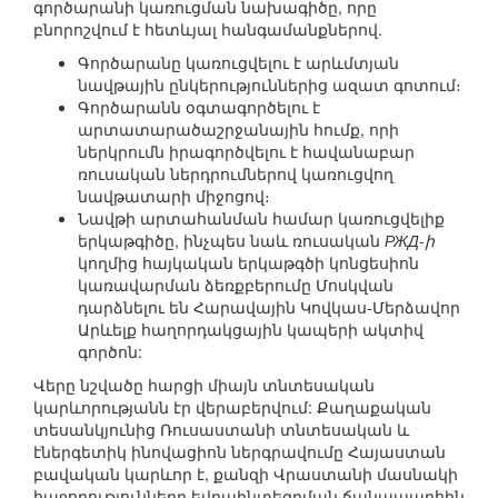
գործարանի կառուցման նախագիծը, որը
բնորոշվում է հետևյալ հանգամանքներով.
Գործարանը կառուցվելու է արևմտյան
նավթային ընկերություններից ազատ գոտում։
Գործարանն օգտագործելու է
արտատարածաշրջանային հումք, որի
ներկրումն իրագործվելու է հավանաբար
ռուսական ներդրումներով կառուցվող
նավթատարի միջոցով։
Նավթի արտահանման համար կառուցվելիք
երկաթգիծը, ինչպես նաև ռուսական
РЖД-ի
կողմից հայկական երկաթգծի կոնցեսիոն
կառավարման ձեռքբերումը Մոսկվան
դարձնելու են Հարավային Կովկաս-Մերձավոր
Արևելք հաղորդակցային կապերի ակտիվ
գործոն:
Վերը նշվածը հարցի միայն տնտեսական
կարևորությանն էր վերաբերվում: Քաղաքական
տեսանկյունից Ռուսաստանի տնտեսական և
էներգետիկ ինովացիոն ներգրավումը Հայաստան
բավական կարևոր է, քանզի Վրաստանի մասնակի
հաջողությունները եվրաինտեգրման ճանապարհին