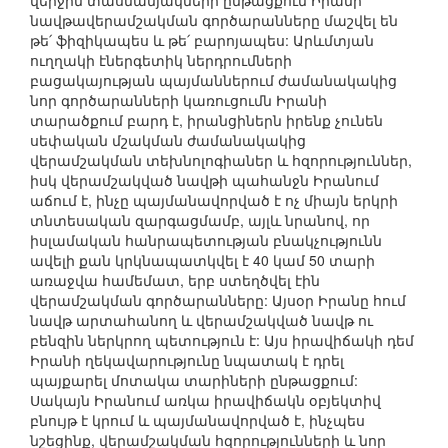
վերջին տասնամյակների ընթացքում Իրանի
նավթավերամշակման գործարանները մաշվել են
թե՛ ֆիզիկապես և թե՛ բարոյապես: Արևմտյան
ուղղակի էներգետիկ ներդրումների
բացակայության պայմաններում ժամանակակից
նոր գործարանների կառուցումն Իրանի
տարածքում բարդ է, իրանցիներն իրենք չունեն
սեփական մշակման ժամանակակից
վերամշակման տեխնոլոգիաներ և հզորություններ,
իսկ վերամշակված նավթի պահանջն Իրանում
աճում է, ինչը պայմանավորված է ոչ միայն երկրի
տնտեսական զարգացմամբ, այլև նրանով, որ
իսլամական հանրապետության բնակչությունն
ավելի քան կրկնապատկվել է 40 կամ 50 տարի
առաջվա համեմատ, երբ ստեղծվել էին
վերամշակման գործարանները: Այսօր Իրանը հում
նավթ արտահանող և վերամշակված նավթ ու
բենզին ներկրող պետություն է: Այս իրավիճակի դեմ
Իրանի ղեկավարությունը նպատակ է դրել
պայքարել մոտակա տարիների ընթացքում:
Սակայն Իրանում առկա իրավիճակն օբյեկտիվ
բնույթ է կրում և պայմանավորված է, ինչպես
նշեցինք, վերամշակման հզորությունների և նոր