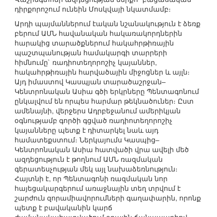
դիրքորոշում ունեին Մոսկվայի նկատմամբ։
Արդի պայմաններում էական նշանակություն է ձեռք
բերում ԱՄՆ հավանական հակառակորդներին
հարակից տարածքներում հակահրթիռային
պաշտպանության համակարգի տարրերի
հիմնումը` ռադիոտեղորոշիչ կայաններ,
հակահրթիռային հարվածային միջոցներ և այլն։
Այդ իմաստով Կասպյան տարածաշրջան–
Կենտրոնական Ասիա գծի երկրները Պենտագոնում
ընկալվում են որպես հարմար թեկնածուներ։ Ըստ
ամենայնի, վերջերս Ադրբեջանում ամերիկյան
օգնությամբ գործի գցված ռադիոտեղորոշիչ
կայանները պետք է դիտարկել նաև այդ
համատեքստում։ Ներկայումս Կասպից–
Կենտրոնական Ասիա հատվածի վրա ավելի մեծ
ազդեցություն է թողնում ԱՄՆ ռազմական
գերատեսչության մեկ այլ նախաձեռնություն։
Հայտնի է, որ Պենտագոնի ռազմական նոր
հայեցակարգերում առաջնային տեղ տրվում է
շարժուն զորամիավորումների գաղափարին, որոնք
պետք է բավականին կարճ