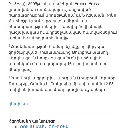
21.3%-ը)։ 2005թ. սեպտեմբերին France Press
լրատվական գործակալությանը տված
հարցազրույցում Ադրբեջանում ԱՄՆ դեսպան Ռինո
Հարնիշը նշում է, թե ըստ ամերիկյան
հետազոտությունների, Կասպից ծովի միայն
ղազախական ու ադրբեջանական հատվածներում
առկա է 37 մլրդ բարել նավթ։
3
Համեմատության համար նշենք, որ վերջերս
գործարկված Ռուսաստանից Թուրքիա տանող
«Երկնագույն հոսք» գազամուղն ի վիճակի է
տարեկան մատակարարել 16 մլրդ խորանարդ
մետր գազ։
4
Ըստ նույն աղբյուրի, Սաուդյան Արաբիան, Իրաքը,
Քուվեյթը, Օմանը և Բահրեյնը միասին ունեն 12.58
տրիլիոն խորանարդ մետր գազի պաշարներ։
դեպի ետ
Հեղինակի այլ նյութեր
ՌՈՒՍԱՍՏԱՆ–ԹՈՒՐՔԻԱ