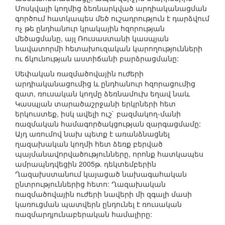
Մոսկվայի կողմից ձեռնարկված արդիականացման
գործում հատկապես մեծ ուշադրություն է դարձվում
ոչ թե ընդհանուր կրակային հզորության
մեծացմանը, այլ Ռուսաստանի կասպյան
նավատորմի հետախուզական կարողությունների
ու ճկունության աստիճանի բարձրացմանը:
Սեփական ռազմածովային ուժերի
արդիականացումից և ընդհանուր հզորացումից
զատ, ռուսական կողմը ձեռնամուխ եղավ նաև
Կասպյան տարածաշրջանի երկրների հետ
երկուստեք, իսկ ավելի ուշ` բազմակող-մանի
ռազմական համագործակցության զարգացմամը:
Այդ առումով նախ պետք է առանձնացնել
ղազախական կողմի հետ ձեռք բերված
պայմանավորվածությունները, որոնք հատկապես
ամրապնդվեցին 2005թ. դեկտեմբերին
Ղազախստանում կայացած նախագահական
ընտրություններից հետո: Ղազախական
ռազմածովային ուժերի նավերի մի զգալի մասի
կառուցման պատվերն ընդունել է ռուսական
ռազմարդյունաբերական համալիրը: