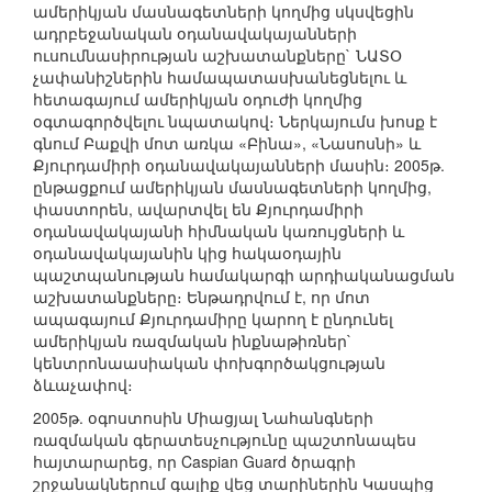
ամերիկյան մասնագետների կողմից սկսվեցին
ադրբեջանական օդանավակայանների
ուսումնասիրության աշխատանքները` ՆԱՏՕ
չափանիշներին համապատասխանեցնելու և
հետագայում ամերիկյան օդուժի կողմից
օգտագործվելու նպատակով։ Ներկայումս խոսք է
գնում Բաքվի մոտ առկա «Բինա», «Նասոսնի» և
Քյուրդամիրի օդանավակայանների մասին։ 2005թ.
ընթացքում ամերիկյան մասնագետների կողմից,
փաստորեն, ավարտվել են Քյուրդամիրի
օդանավակայանի հիմնական կառույցների և
օդանավակայանին կից հակաօդային
պաշտպանության համակարգի արդիականացման
աշխատանքները։ Ենթադրվում է, որ մոտ
ապագայում Քյուրդամիրը կարող է ընդունել
ամերիկյան ռազմական ինքնաթիռներ`
կենտրոնաասիական փոխգործակցության
ձևաչափով։
2005թ. օգոստոսին Միացյալ Նահանգների
ռազմական գերատեսչությունը պաշտոնապես
հայտարարեց, որ Caspian Guard ծրագրի
շրջանակներում գալիք վեց տարիներին Կասպից