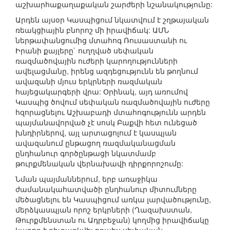
աշխարհաքաղաքական շարժերի նշանակությունը:
Արդեն այսօր Կասպիցում նկատվում է շղթայական
ռեակցիային բնորոշ մի իրավիճակ: ԱՄՆ
ներթափանցումից մտահոգ Ռուսաստանի ու
Իրանի քայլերը` ուղղված սեփական
ռազմածովային ուժերի կարողությունների
ավելացմանը, իրենց ազդեցությունն են թողնում
ավազանի մյուս երկրների ռազմական
հայեցակարգերի վրա: Օրինակ, այդ առումով
Կասպից ծովում սեփական ռազմածովային ուժերը
հզորացնելու Աշխաբադի մտահոգությունն արդեն
պայմանավորված չէ սոսկ Բաքվի հետ ունեցած
խնդիրներով, այլ արտացոլում է կասպյան
ավազանում ընթացող ռազմականացման
ընդհանուր գործընթացի նկատմամբ
թուրքմենական վերնախավի դիրքորոշումը:
Նման պայմաններում, երբ առաջիկա
ժամանակահատվածի ընդհանուր միտումները
մեծացնելու են Կասպիցում առկա լարվածությունը,
մերձկասպյան որոշ երկրների (Ղազախստան,
Թուրքմենստան ու Ադրբեջան) կողմից իրավիճակը