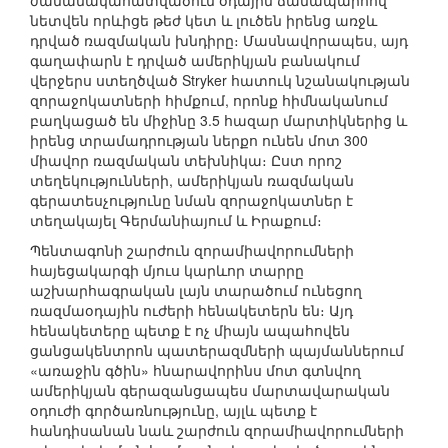
ժամանակահատվածում օդային ճանապարհով
նետվեն որևիցե թեժ կետ և լուծեն իրենց առջև
դրված ռազմական խնդիրը։ Մասնավորապես, այդ
գաղափարն է դրված ամերիկյան բանակում
վերջերս ստեղծված Stryker հատուկ նշանակության
զորաջոկատների հիմքում, որոնք հիմնականում
բաղկացած են միջինը 3.5 հազար մարտիկներից և
իրենց տրամադրության ներքո ունեն մոտ 300
միավոր ռազմական տեխնիկա։ Ըստ որոշ
տեղեկությունների, ամերիկյան ռազմական
գերատեսչությունը նման զորաջոկատներ է
տեղակայել Գերմանիայում և Իրաքում։
Պենտագոնի շարժուն զորամիավորումների
հայեցակարգի մյուս կարևոր տարրը
աշխարհագրական լայն տարածում ունեցող
ռազմաօդային ուժերի հենակետերն են։ Այդ
հենակետերը պետք է ոչ միայն ապահովեն
ցանցակենտրոն պատերազմների պայմաններում
«առաջին գծին» հնարավորինս մոտ գտնվող
ամերիկյան գերազանցապես մարտավարական
օդուժի գործառնությունը, այլև պետք է
հանդիսանան նաև շարժուն զորամիավորումների