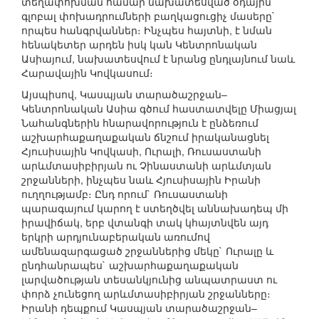
տեղափոխման համար նախատեսված օդային
գլոբալ փոխադրումների բաղկացուցիչ մասերը`
որպես հանգրվաններ։ Ինչպես հայտնի, է նման
հենակետեր արդեն իսկ կան Կենտրոնական
Ասիայում, նախատեսվում է նրանց ընդլայնում նաև
Հարավային Կովկասում։
Այսպիսով, Կասպյան տարածաշրջան–
Կենտրոնական Ասիա գծում հաստատվելը Միացյալ
Նահանգներին հնարավորություն է ընձեռում
աշխարհաքաղաքական ճնշում իրականացնել
Հյուսիսային Կովկասի, Ուրալի, Ռուսաստանի
արևմտասիբիրյան ու Չինաստանի արևմտյան
շրջանների, ինչպես նաև Հյուսիսային Իրանի
ուղղությամբ։ Ընդ որում` Ռուսաստանի
պարագայում կարող է ստեղծվել աննախադեպ մի
իրավիճակ, երբ վտանգի տակ կհայտնվեն այդ
երկրի արդյունաբերական առումով
ամենազարգացած շրջաններից մեկը` Ուրալը և
ընդհանրապես` աշխարհաքաղաքական
լարվածության տեսանկյունից անպատրաստ ու
փորձ չունեցող արևմտասիբիրյան շրջանները։
Իրանի դեպքում Կասպյան տարածաշրջան–