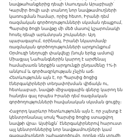
նավթահանքերից դեպի Սաուդյան Արաբիայի`
Կարմիր ծովի ափ տանող նոր նավթամուղների
կառուցման համար, որից հետո, Իրանի դեմ
ռազմական գործողությունների սկսման դեպքում,
Պարսից ծոցի նավթը մի մեծ մասով կշարունակի
հոսել դեպի արևմտյան շուկաներ։ Այդ
պարագայում, օրինակ, Իրանի նկատմամբ
ռազմական գործողությունների արդյունքում
Օրմուզի նեղուցի փակվելը (նույն երեք ամսով)
Միացյալ Նահանգներին կարող է արժենալ
համախառն ներքին արդյունքի ընդամենը 1%-ի
անկում և գործազրկության չնչին աճ։
Հետևությունն այն է, որ Պարսից ծոցից
էներգակիրների տեղափոխման վիճակն ու,
հետևաբար, նավթի միջազգային գները կարող են
հանդես գալ որպես Իրանի դեմ ռազմական
գործողությունների հավանական սկսման ցուցիչ։
Հաջորդ կարևոր հետևությունն այն է, որ չպետք է
կենտրոնանալ սոսկ Պարսից ծոցից ստացվող
նավթի վրա։ Այսինքն` էներգակիրներով հարուստ
այլ կենտրոններից նոր նավթամուղների կամ
գազամուղների շահագործումը, որոնք չեն տուժի