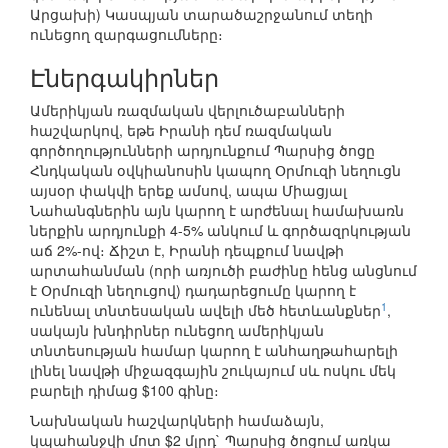
Արցախի) Կասպյան տարածաշրջանում տեղի
ունեցող զարգացումները։
Էներգակիրներ
Ամերիկյան ռազմական վերլուծաբանների
հաշվարկով, եթե Իրանի դեմ ռազմական
գործողությունների արդյունքում Պարսից ծոցը
Հնդկական օվկիանոսին կապող Օրմուզի նեղուցն
այսօր փակվի երեք ամսով, ապա Միացյալ
Նահանգներին այն կարող է արժենալ համախառն
ներքին արդյունքի 4-5% անկում և գործազրկության
աճ 2%-ով։ Ճիշտ է, Իրանի դեպքում նավթի
արտահանման (որի առյուծի բաժինը հենց անցնում
է Օրմուզի նեղուցով) դադարեցումը կարող է
1
ունենալ տնտեսական ավելի մեծ հետևանքներ
,
սակայն խնդիրներ ունեցող ամերիկյան
տնտեսության համար կարող է անհաղթահարելի
լինել նավթի միջազգային շուկայում սև ոսկու մեկ
բարելի դիմաց $100 գինը։
Նախնական հաշվարկների համաձայն,
կպահանջվի մոտ $2 մլրդ` Պարսից ծոցում առկա