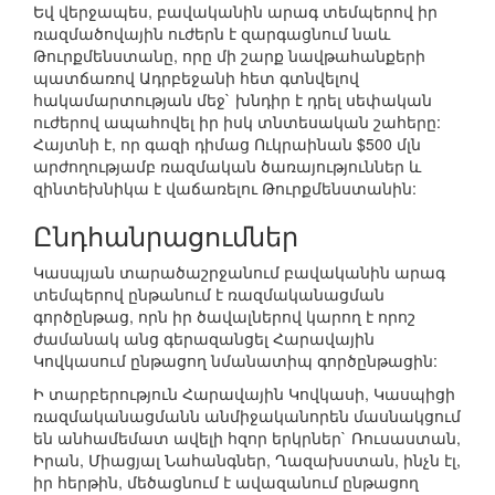
Եվ վերջապես, բավականին արագ տեմպերով իր
ռազմածովային ուժերն է զարգացնում նաև
Թուրքմենստանը, որը մի շարք նավթահանքերի
պատճառով Ադրբեջանի հետ գտնվելով
հակամարտության մեջ` խնդիր է դրել սեփական
ուժերով ապահովել իր իսկ տնտեսական շահերը:
Հայտնի է, որ գազի դիմաց Ուկրաինան $500 մլն
արժողությամբ ռազմական ծառայություններ և
զինտեխնիկա է վաճառելու Թուրքմենստանին:
Ընդհանրացումներ
Կասպյան տարածաշրջանում բավականին արագ
տեմպերով ընթանում է ռազմականացման
գործընթաց, որն իր ծավալներով կարող է որոշ
ժամանակ անց գերազանցել Հարավային
Կովկասում ընթացող նմանատիպ գործընթացին:
Ի տարբերություն Հարավային Կովկասի, Կասպիցի
ռազմականացմանն անմիջականորեն մասնակցում
են անհամեմատ ավելի հզոր երկրներ` Ռուսաստան,
Իրան, Միացյալ Նահանգներ, Ղազախստան, ինչն էլ,
իր հերթին, մեծացնում է ավազանում ընթացող