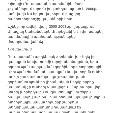
Խիզայի (Ռուսաստանի սահմանին մոտ)
շրջաններում արդեն իսկ տեղակայված և 2006թ.
առնվազն ևս երկու վայրերում բացվող
ռադիոտեղորոշիչ կայանների հետ:
Նշենք, որ ավելի վաղ` 2000-2003թթ. ընթացքում
Միացյալ Նահանգներն Ադրբեջանին էր փոխանցել
սահմանային պահպանության երեք
մոտորանավակներ:
Ռուսաստան
Ռուսաստանն արդեն իսկ ձեռնամուխ է եղել իր
կասպյան նավատորմի արդիականացման, նրա
հզորության ավելացման գործին: Եթե Խորհրդային
Միության ժամանակ կասպյան նավատորմն ուներ
ավելի շատ առափնյա պաշտպանության
գործառնություններ (իրանական կողմը երբեք
նպատակ չի ունեցել Կասպիցում մարտահրավեր
նետել խորհրդային ռազմածովային ուժերին`
հասկանալով այդ քայլի անհեռանկարային լինելը) և
խորհրդային նավատորմերի շարքում
տեխնիկական առումով համարվում էր
ամենահետամնացը, ապա վերջին տարիներին