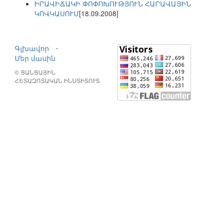
ԻՐԱՎԻՃԱԿԻ ՓՈՓՈԽՈՒԹՅՈՒՆ ՀԱՐԱՎԱՅԻՆ
ԿՈՎԿԱՍՈՒՄ
[18.09.2008]
Գլխավոր
⋅
Մեր մասին
© ՑԱՆՑԱՅԻՆ
ՀԵՏԱԶՈՏԱԿԱՆ ԻՆՍՏԻՏՈՒՏ