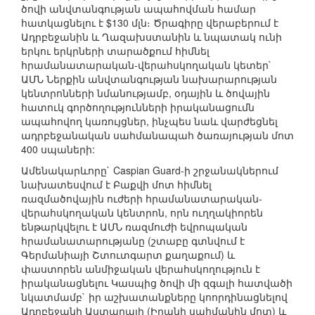
ծովի անվտանգության ապահովման համար
հատկացնելու է $130 մլն։ Ծրագիրը վերաբերում է
Ադրբեջանին և Ղազախստանին և նպատակ ունի
երկու երկրների տարածքում հիմնել
հրամանատարական-վերահսկողական կետեր`
ԱՄՆ Ներքին անվտանգության նախարարության
կենտրոնների նմանությամբ, օդային և ծովային
հատուկ գործողությունների իրականացումն
ապահովող կառույցներ, ինչպես նաև վարժեցնել
ադրբեջանական սահմանապահ ծառայության մոտ
400 սպաների:
Ամենակարևորը` Caspian Guard-ի շրջանակներում
նախատեսվում է Բաքվի մոտ հիմնել
ռազմածովային ուժերի հրամանատարական-
վերահսկողական կենտրոն, որն ուղղակիորեն
ենթարկվելու է ԱՄՆ ռազմուժի եվրոպական
հրամանատարությանը (շտաբը գտնվում է
Գերմանիայի Շտուտգարտ քաղաքում) և
փաստորեն անմիջական վերահսկողություն է
իրականացնելու Կասպից ծովի մի զգալի հատվածի
նկատմամբ` իր աշխատանքները կոորդինացնելով
Ադրբեջանի Աստարայի (Իրանի սահմանին մոտ) և