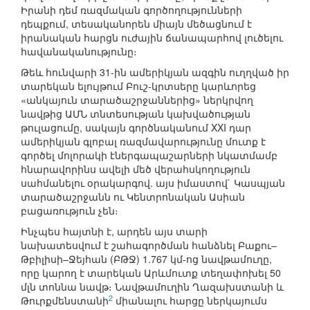
Իրանի դեմ ռազմական գործողությունների
դեպքում, տեսականորեն միայն մեծացնում է
իրանական հարցն ուժային ճանապարհով լուծելու
հավանականությունը։
Թեև հունվարի 31-ին ամերիկյան ազգին ուղղված իր
տարեկան ելույթում Բուշ-կրտսերը կարևորեց
«անկայուն տարածաշրջաններից» ներկրվող
նավթից ԱՄՆ տնտեսության կախվածության
թուլացումը, սակայն գործնականում XXI դար
ամերիկյան գլոբալ ռազմավարությունը մուտք է
գործել մոլորակի էներգապաշարների նկատմամբ
հնարավորինս ավելի մեծ վերահսկողություն
սահմանելու օրակարգով. այս իմաստով` Կասպյան
տարածաշրջանն ու Կենտրոնական Ասիան
բացառություն չեն։
Ինչպես հայտնի է, արդեն այս տարի
նախատեսվում է շահագործման հանձնել Բաքու–
Թբիլիսի–Ջեյհան (ԲԹՋ) 1.767 կմ-ոց նավթամուղը,
որը կարող է տարեկան Արևմուտք տեղափոխել 50
մլն տոննա նավթ։ Նավթամուղին Ղազախստանի և
2
Թուրքմենստանի
միանալու հարցը ներկայումս