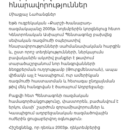
հնարավորություններ
Միացյալ Նահանգներ
Եթե ուզբեկական «Քարշի-Խանաբադ»
ռազմակայանը 2005թ. նոյեմբերին կորցնելուց հետո
Կենտրոնական Ասիայում Պենտագոնը բախվեց
սեփական ռազմուժի օպերատիվ
հնարավորությունների սահմանափակման հարցին
և, ըստ որոշ տեղեկությունների, ներկայումս
բավականին ակտիվ ջանքեր է թափում
տարածաշրջանում նոր հանգրվանների
ձեռքբերման ուղղությամբ (Թուրքմենստան), ապա
վիճակն այլ է Կասպիցում, ուր ամերիկյան
ռազմուժի հաստատման և հետագա ընդլայնման
թիվ մեկ հանգրվան է ծառայում Ադրբեջանը։
Բաքվի հետ Պենտագոնի ռազմական
համագործակցությունը, փաստորեն, բաժանվում է
երկու մասի` շարժուն զորամիավորումներ և
Կասպիցում ադրբեջանական ռազմածովային
ուժերին ցուցաբերվող օգնություն։
Հիշեցնենք, որ դեռևս 2003թ. դեկտեմբերից