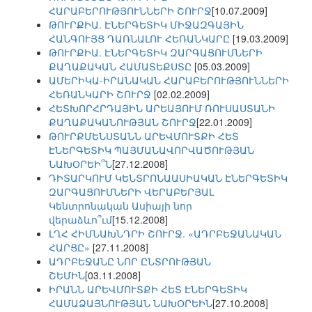
ՀԱՐԱԲԵՐՈՒԹՅՈՒՆՆԵՐԻ ՇՈՒՐՋ
[10.07.2009]
ԹՈՒՐՔԻԱ. ԷՆԵՐԳԵՏԻԿ ՄԻՋԱԶԳԱՅԻՆ
ՀԱՆԳՈՒՅՑ ԴԱՌՆԱԼՈՒ ՀԵՌԱՆԿԱՐԸ
[19.03.2009]
ԹՈՒՐՔԻԱ. ԷՆԵՐԳԵՏԻԿ ԶԱՐԳԱՑՈՒՄՆԵՐԻ
ՔԱՂԱՔԱԿԱՆ ՀԱՄԱՏԵՔՍՏԸ
[05.03.2009]
ԱՄԵՐԻԿԱ-ԻՐԱՆԱԿԱՆ ՀԱՐԱԲԵՐՈՒԹՅՈՒՆՆԵՐԻ
ՀԵՌԱՆԿԱՐԻ ՇՈՒՐՋ
[02.02.2009]
ՀԵՏԽՈՐՀՐԴԱՅԻՆ ԱՐԵԱՅՈՒՄ ՌՈՒՍԱՍՏԱՆԻ
ՔԱՂԱՔԱԿԱՆՈՒԹՅԱՆ ՇՈՒՐՋ
[22.01.2009]
ԹՈՒՐՔՄԵՆՍՏԱՆՆ ԱՐԵՎՄՈՒՏՔԻ ՀԵՏ
ԷՆԵՐԳԵՏԻԿ ՊԱՅՄԱՆԱՎՈՐՎԱԾՈՒԹՅԱՆ
ՆԱԽՕՐԵԻ՞Ն
[27.12.2008]
ԴԻՏԱՐԿՈՒՄ ԿԵՆՏՐՈՆԱԱՍԻԱԿԱՆ ԷՆԵՐԳԵՏԻԿ
ԶԱՐԳԱՑՈՒՄՆԵՐԻ ՎԵՐԱԲԵՐՅԱԼ
Կենտրոնական Ասիայի նոր
վերաձևո՞ւմ
[15.12.2008]
ԼՂՀ ՀԻՄՆԱԽՆԴՐԻ ՇՈՒՐՋ. «ԱԴՐԲԵՋԱՆԱԿԱՆ
ՀԱՐՑԸ»
[27.11.2008]
ԱԴՐԲԵՋԱՆԸ ՆՈՐ ԸՆՏՐՈՒԹՅԱՆ
ՇԵՄԻՆ
[03.11.2008]
ԻՐԱՆՆ ԱՐԵՎՄՈՒՏՔԻ ՀԵՏ ԷՆԵՐԳԵՏԻԿ
ՀԱՄԱՁԱՅՆՈՒԹՅԱՆ ՆԱԽՕՐԵԻՆ
[27.10.2008]