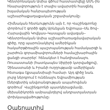
Կենտրոնական Ասիա գծում հաստատվելը ԱՄՆ-ին
հնարավորություն է տալիս ավարտին հասցնել
իսլամական հանրապետության
աշխարհաքաղաքական շրջափակումը։
Հիմնական հետևությունն այն է, որ Վաշինգտոնը
փորձում է գործի գցել Արևելյան Եվրոպա–Սև ծով–
Հարավային Կովկաս–Կասպյան ավազան–
Կենտրոնական Ասիա աշխարհառազմավարական
գիծը, որը պարունակելով ամերիկյան
հակահրթիռային պաշտպանության համակարգի և
շարժուն զորամիավորումների համաշխարհային
ցանցի տարրեր` հենակետ է հանդիսանալու
Ռուսաստանի (հատկապես Սիբիրի կտրվածքով),
Չինաստանի և Իրանի ուղղությամբ ամերիկյան
հետագա էքսպանսիայի համար։ Այդ գիծը նաև
լուրջ ներդրում է ունենալու Եվրամիության
էներգետիկ անվտանգության ապահովման
գործում` Վաշինգտոնի պատկերացմամբ,
մեխանիկորեն ամրապնդելով անդրատլանտյան
փոխկապվածությունը։
Օպերատիվ