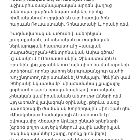
աշխարհառազմավարական արդեն վաղուց
ակնհայտ դարձած նպատակներ, որոնք
հիմնականում ուղղված են այդ հատվածին
հարևան Ռուսաստանի, Չինաստանի և Իրանի դեմ։
Ռազմավարական առումով ամերիկյան
քաղաքական, տնտեսական ու ռազմական
ներկայության հաստատումը Կասպյան
տարածաշրջան-Կենտրոնական Ասիա գծում
նշանակում է Ռուսաստանին, Չինաստանին և
Իրանին կից շրջաններում այնպիսի համակարգերի
ստեղծում, որոնք կարող են յուրաքանչյուր պահի
խոչընդոտող դեր ստանձնել Մոսկվայի, Պեկինի կամ
Թեհրանի նկատմամբ` միաժամանակ քայքայիչ
գործառնություն իրականացնելով ռուսական,
չինական կամ իրանական պետությունների դեմ։
Այդ առումով լավագույն օրինակը, թերևս, սառը
պատերազմի ժամանակ Խորհրդային Միության դեմ
«Անակոնդա» համակարգի ձևավորումն էր`
Եվրոպայից Հեռավոր Արևելք ընկած երկրների
(գրեթե բոլոր այդ երկրներում կային ամերիկյան
ռազմակայաններ) շարք, որոնք գտնվելով
Վաշինգտոնի ազդեցության ներքո` բացասական