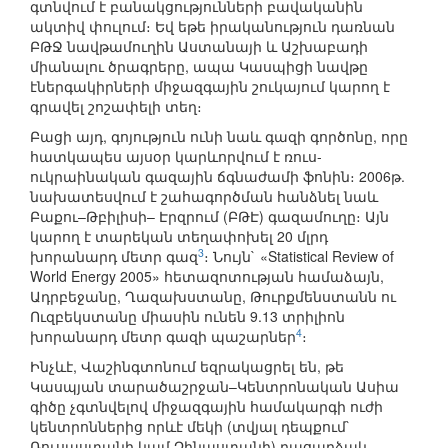
գտնվում է բանակցությունների բավականին
ակտիվ փուլում։ Եվ եթե իրականություն դառնան
ԲԹՋ նավթամուղին Աստանայի և Աշխաբադի
միանալու ծրագրերը, ապա Կասպիցի նավթը
էներգակիրների միջազգային շուկայում կարող է
գրավել շոշափելի տեղ։
Բացի այդ, գոյություն ունի նաև գազի գործոնը, որը
հատկապես այսօր կարևորվում է ռուս-
ուկրաինական գազային ճգնաժամի ֆոնին։ 2006թ.
նախատեսվում է շահագործման հանձնել նաև
Բաքու–Թբիլիսի– Էրզրում (ԲԹԷ) գազամուղը։ Այն
կարող է տարեկան տեղափոխել 20 մլրդ
3
խորանարդ մետր գազ
։ Նույն` «Statistical Review of
World Energy 2005» հետազոտության համաձայն,
Ադրբեջանը, Ղազախստանը, Թուրքմենստանն ու
Ուզբեկստանը միասին ունեն 9.13 տրիլիոն
4
խորանարդ մետր գազի պաշարներ
։
Ինչևէ, Վաշինգտոնում եզրակացրել են, թե
Կասպյան տարածաշրջան–Կենտրոնական Ասիա
գիծը չգտնվելով միջազգային համակարգի ուժի
կենտրոններից որևէ մեկի (տվյալ դեպքում`
Ռուսաստանի կամ Չինաստանի) բացարձակ