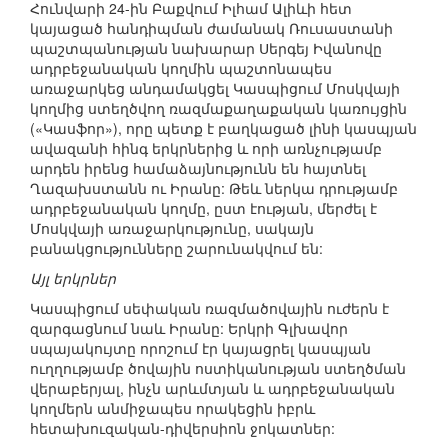
Հունվարի 24-ին Բաքվում Իլհամ Ալիևի հետ
կայացած հանդիպման ժամանակ Ռուսաստանի
պաշտպանության նախարար Սերգեյ Իվանովը
ադրբեջանական կողմին պաշտոնապես
առաջարկեց անդամակցել Կասպիցում Մոսկվայի
կողմից ստեղծվող ռազմաքաղաքական կառույցին
(«Կասֆոր»), որը պետք է բաղկացած լինի կասպյան
ավազանի հինգ երկրներից և որի առնչությամբ
արդեն իրենց համաձայնությունն են հայտնել
Ղազախստանն ու Իրանը: Թեև ներկա դրությամբ
ադրբեջանական կողմը, ըստ էության, մերժել է
Մոսկվայի առաջարկությունը, սակայն
բանակցությունները շարունակվում են:
Այլ երկրներ
Կասպիցում սեփական ռազմածովային ուժերն է
զարգացնում նաև Իրանը: Երկրի Գլխավոր
սպայակույտը որոշում էր կայացրել կասպյան
ուղղությամբ ծովային ոստիկանության ստեղծման
վերաբերյալ, ինչն արևմտյան և ադրբեջանական
կողմերն անմիջապես որակեցին իբրև
հետախուզական-դիվերսիոն ջոկատներ: