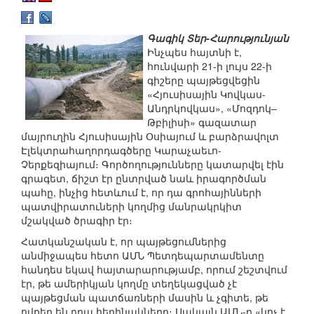
Գագիկ Տեր-Հարությունյան
Ինչպես հայտնի է,
հունվարի 21-ի լույս 22-ի
գիշերը պայթեցվեցին
«Հյուսիսային Կովկաս-
Անդրկովկաս», «Մոզդոկ–
Թբիլիսի» գազատար
մայրուղին Հյուսիսային Օսիայում և բարձրավոլտ
Էլեկտրահաղորդագծերը Կարաչաեւո-
Չերքեզիայում։ Գործողությունները կատարվել էին
գրագետ, ճիշտ էր ընտրված նաև իրագործման
պահը, ինչից հետևում է, որ դա գրոհայինների
պատվիրատուների կողմից մանրակրկիտ
մշակված ծրագիր էր։
Հատկանշական է, որ պայթեցումներից
անմիջապես հետո ԱՄՆ Պետդեպարտամենտը
հանդես եկավ հայտարարությամբ, որում շեշտվում
էր, թե ամերիկյան կողմը տեղեկացված չէ
պայթեցման պատճառների մասին և չգիտե, թե
ովքեր են դրա հեղինակները։ Սակայն ԱՄՆ-ը «կոչ է