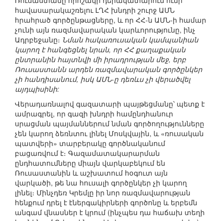
Ռուսաստանը որոշակի դերակատարում ունի
հավասարակաշռելու ԼՂՀ խնդրի շուրջ ԱՄՆ
հրահրած գործընթացները, և որ ՀՀ-ն ԱՄՆ-ի համար
չունի այն ռազմավարական կարևորությունը, ինչ
Ադրբեջանը։
Նման հակառուսական կամպանիան
կարող է հանգեցնել նրան, որ ՀՀ քաղաքական
ընտրանին հայտնվի մի իրադրության մեջ, երբ
Ռուսաստանն արդեն ռազմավարական գործընկեր
չի հանդիսանում, իսկ ԱՄՆ-ը դեռևս չի վերածվել
այդպիսինի:
Վերադառնալով գազատարի պայթեցմանը՝ պետք է
ամրագրել, որ գազի խնդրի համընդհանուր
սրացման պայմաններում նման գործողությունները
չեն կարող ձեռնտու լինել Մոսկվային, և «ռուսական
պատվերի» տարբերակը գործնականում
բացառվում է։ Գազամատակարարման
ընդհատումները միայն վարկաբեկում են
Ռուսաստանին և աշխատում հօգուտ այն
վարկածի, թե նա հուսալի գործընկեր չի կարող
լինել։ Մինչդեռ Կրեմլը իր նոր ռազմավարության
հենքում դրել է էներգակիրների գործոնը և երբեմն
անգամ վնասներ է կրում (ինչպես դա հաճախ տեղի