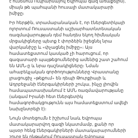
է ունենում Ուկրաինայով Եվրոպա գազ առաքելիս),
միայն թե պահպանի հուսալի մատակարարի
իմիջը։
Իր հերթին, տրամաբանական է, որ էներգետիկայի
ոլորտում Ռուսաստանի աշխարհատնտեսական
ռազմավարության դեմ հանդես եկող հիմնական
մրցակիցները պետք է փորձեին իջեցնել նրա
վարկանիշը և «փչացնել իմիջը»։ Այս
համատեքստում կասկած չի հարուցում, որ
գազատարի պայթեցումներից ամենից շատ շահում
են ԱՄՆ-ը և նրա դաշնակիցները։ Նման
ահաբեկչական գործողությունները Վրաստանը
լրացուցիչ «թեքում» են դեպի Թուրքիայի և
Ադրբեջանի էներգակիրների շուկա, ինչը լիովին
համապատասխանում է ԱՄՆ ռազմավարությանը
(անգամ Իրանի հետ էներգետիկ
համագործակցությունն այս համատեքստում ավելի
նախընտրելի է)։
Նույն մոտեցումն է իշխում նաև Եվրոպա
մատակարարվող գազի նկատմամբ, քանի որ
այսօր հենց էներգակիրների մատակարարումների
շուրջ են ընթանում Ռուսաստան-Եվրոպա