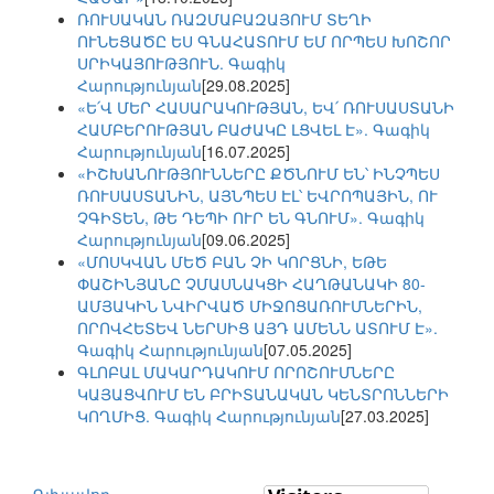
ՌՈՒՍԱԿԱՆ ՌԱԶՄԱԲԱԶԱՅՈՒՄ ՏԵՂԻ
ՈՒՆԵՑԱԾԸ ԵՍ ԳՆԱՀԱՏՈՒՄ ԵՄ ՈՐՊԵՍ ԽՈՇՈՐ
ՍՐԻԿԱՅՈՒԹՅՈՒՆ. Գագիկ
Հարությունյան
[29.08.2025]
«Ե՛Վ ՄԵՐ ՀԱՍԱՐԱԿՈՒԹՅԱՆ, ԵՎ՛ ՌՈՒՍԱՍՏԱՆԻ
ՀԱՄԲԵՐՈՒԹՅԱՆ ԲԱԺԱԿԸ ԼՑՎԵԼ Է». Գագիկ
Հարությունյան
[16.07.2025]
«ԻՇԽԱՆՈՒԹՅՈՒՆՆԵՐԸ ՔԾՆՈՒՄ ԵՆ՝ ԻՆՉՊԵՍ
ՌՈՒՍԱՍՏԱՆԻՆ, ԱՅՆՊԵՍ ԷԼ՝ ԵՎՐՈՊԱՅԻՆ, ՈՒ
ՉԳԻՏԵՆ, ԹԵ ԴԵՊԻ ՈՒՐ ԵՆ ԳՆՈՒՄ». Գագիկ
Հարությունյան
[09.06.2025]
«ՄՈՍԿՎԱՆ ՄԵԾ ԲԱՆ ՉԻ ԿՈՐՑՆԻ, ԵԹԵ
ՓԱՇԻՆՅԱՆԸ ՉՄԱՍՆԱԿՑԻ ՀԱՂԹԱՆԱԿԻ 80-
ԱՄՅԱԿԻՆ ՆՎԻՐՎԱԾ ՄԻՋՈՑԱՌՈՒՄՆԵՐԻՆ,
ՈՐՈՎՀԵՏԵՎ ՆԵՐՍԻՑ ԱՅԴ ԱՄԵՆՆ ԱՏՈՒՄ Է».
Գագիկ Հարությունյան
[07.05.2025]
ԳԼՈԲԱԼ ՄԱԿԱՐԴԱԿՈՒՄ ՈՐՈՇՈՒՄՆԵՐԸ
ԿԱՅԱՑՎՈՒՄ ԵՆ ԲՐԻՏԱՆԱԿԱՆ ԿԵՆՏՐՈՆՆԵՐԻ
ԿՈՂՄԻՑ. Գագիկ Հարությունյան
[27.03.2025]