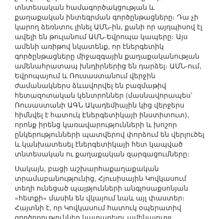
տնտեսական համագործակցության և
քաղաքական ինտեգրման գործընթացները։ Դա չի
կարող ձեռնտու լինել ԱՄՆ-ին, քանի որ այդպիսով էլ
ավելի են թուլանում ԱՄՆ-Եվրոպա կապերը։ Այս
ամենի առիթով նկատենք, որ էներգետիկ
գործընթացները միջազգային քաղաքականության
ամենահրատապ խնդիրներից են դարձել։ ԱՄՆ-ում,
Եվրոպայում և Ռուսաստանում վերջին
ժամանակներս ձևավորվել են բազմաթիվ
հետազոտական կենտրոններ (մասնավորապես՝
Ռուսաստանի ԱԳՆ Ակադեմիային կից վերջերս
հիմնվել է հատուկ Էներգետիկայի ինստիտուտ),
որոնք իրենց կառավարությունների և խոշոր
ընկերությունների պատվերով փորձում են վերլուծել
և կանխատեսել էներգետիկայի հետ կապված
տնտեսական ու քաղաքական զարգացումները։
Սակայն, բացի աշխարհաքաղաքական
տրամաբանությունից, Հյուսիսային Կովկասում
տեղի ունեցած պայթյունների անգլոսաքսոնյան
«հետքի» մասին են վկայում նաև այլ փաստեր։
Հայտնի է, որ Կովկասում հատուկ օպերատիվ
գործողություններ կատարելու ամենալուրջ