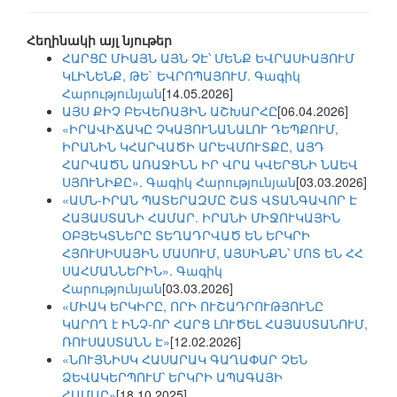
Հեղինակի այլ նյութեր
ՀԱՐՑԸ ՄԻԱՅՆ ԱՅՆ ՉԷ՝ ՄԵՆՔ ԵՎՐԱՍԻԱՅՈՒՄ
ԿԼԻՆԵՆՔ, ԹԵ` ԵՎՐՈՊԱՅՈՒՄ. Գագիկ
Հարությունյան
[14.05.2026]
ԱՅՍ ՔԻՉ ԲԵՎԵՌԱՅԻՆ ԱՇԽԱՐՀԸ
[06.04.2026]
«ԻՐԱՎԻՃԱԿԸ ՉԿԱՅՈՒՆԱՆԱԼՈՒ ԴԵՊՔՈՒՄ,
ԻՐԱՆԻՆ ԿՀԱՐՎԱԾԻ ԱՐԵՎՄՈՒՏՔԸ, ԱՅԴ
ՀԱՐՎԱԾՆ ԱՌԱՋԻՆՆ ԻՐ ՎՐԱ ԿՎԵՐՑՆԻ ՆԱԵՎ
ՍՅՈՒՆԻՔԸ». Գագիկ Հարությունյան
[03.03.2026]
«ԱՄՆ-ԻՐԱՆ ՊԱՏԵՐԱԶՄԸ ՇԱՏ ՎՏԱՆԳԱՎՈՐ Է
ՀԱՅԱՍՏԱՆԻ ՀԱՄԱՐ. ԻՐԱՆԻ ՄԻՋՈՒԿԱՅԻՆ
ՕԲՅԵԿՏՆԵՐԸ ՏԵՂԱԴՐՎԱԾ ԵՆ ԵՐԿՐԻ
ՀՅՈՒՍԻՍԱՅԻՆ ՄԱՍՈՒՄ, ԱՅՍԻՆՔՆ՝ ՄՈՏ ԵՆ ՀՀ
ՍԱՀՄԱՆՆԵՐԻՆ». Գագիկ
Հարությունյան
[03.03.2026]
«ՄԻԱԿ ԵՐԿԻՐԸ, ՈՐԻ ՈՒՇԱԴՐՈՒԹՅՈՒՆԸ
ԿԱՐՈՂ է ԻՆՉ-ՈՐ ՀԱՐՑ ԼՈՒԾԵԼ ՀԱՅԱՍՏԱՆՈՒՄ,
ՌՈՒՍԱՍՏԱՆՆ Է»
[12.02.2026]
«ՆՈՒՅՆԻՍԿ ՀԱՍԱՐԱԿ ԳԱՂԱՓԱՐ ՉԵՆ
ՁԵՎԱԿԵՐՊՈՒՄ՝ ԵՐԿՐԻ ԱՊԱԳԱՅԻ
ՀԱՄԱՐ»
[18.10.2025]