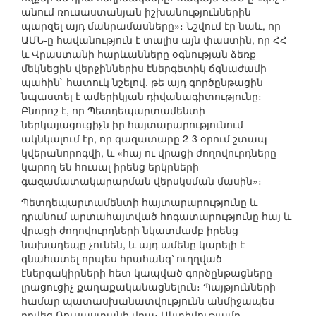
անում ռուսաստանյան իշխանություններին
պարզել այդ մանրամասները»։ Նշվում էր նաև, որ
ԱՄՆ-ը հավանություն է տալիս այն փաստին, որ ՀՀ
և Վրաստանի հարևանները օգնության ձեռք
մեկնեցին վերջիններիս էներգետիկ ճգնաժամի
պահին` հատուկ նշելով, թե այդ գործընթացին
նպաստել է ամերիկյան դիվանագիտությունը։
Բնորոշ է, որ Պետդեպարտամենտի
ներկայացուցիչն իր հայտարարությունում
ակնկալում էր, որ գազատարը 2-3 օրում շտապ
կվերանորոգվի, և «հայ ու վրացի ժողովուրդները
կարող են հուսալ իրենց երկրների
գազամատակարարման վերսկսման մասին»։
Պետդեպարտամենտի հայտարարությունը և
դրանում արտահայտված հոգատարությունը հայ և
վրացի ժողովուրդների նկատմամբ իրենց
նախադեպը չունեն, և այդ ամենը կարելի է
գնահատել որպես հրահանգ՝ ուղղված
էներգակիրների հետ կապված գործընթացները
լրացուցիչ քաղաքականացնելուն։ Պայթյունների
համար պատասխանատվությունն անմիջապես
դրվեց Ռուսաստանի վրա։ Ակտիվությամբ