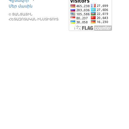
Գլխավոր
⋅
Մեր մասին
© ՑԱՆՑԱՅԻՆ
ՀԵՏԱԶՈՏԱԿԱՆ ԻՆՍՏԻՏՈՒՏ