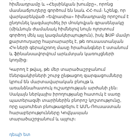
հիմնադրամը և «Հելսինկյան խումբը», որոնց
մասնաճյուղերը գործում են նաև ՀՀ-ում։ Նշենք, որ
վարկաբեկված «Եվրասիա» հիմնադրամը որոշում է
ընդունել կազմալուծել իր մոսկովյան գրասենյակը
(միևնույն ժամանակ հիմնելով նույն ոլորտում
գործող մեկ այլ կազմակերպություն), իսկ ՖՍԲ մամլո
քարտուղարը հայտարարել է, թե ռուսաստանյան
ՀԿ-ների գերակշռող մասը հրահանգներ է ստանում
և ֆինանսավորվում արևմտյան կառույցների
կողմից։
Կարող է թվալ, թե մեր տարածաշրջանում
էներգակիրների շուրջ ընթացող զարգացումները
կրում են մարտավարական բնույթ և
առանձնահատուկ ուշադրության արժանի չեն։
Սակայն ներկայիս իրողությանը հատուկ է սառը
պատերազմի տարիներին բնորոշ կոշտությունը,
որը այսուհետ բնութագրելու է ԱՄՆ-Ռուսաստան
հարաբերությունները Կովկասյան
տարածաշրջանում և այլուր։
դեպի ետ