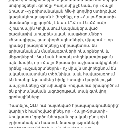
սովորեցնելու գործը։ Գաղտնիք չէ նաև, որ «Հալլո-
Տրաստ»-ը բրիտանական MI6-ի կողմից ստեղծված
կազմակերպություն է (հիշենք, որ «Հալլո-Տրաստի»
մասնաճյուղը գործել է նաև ԼՂՀ-ում և ՀՀ-ում)։
Հյուսիսային Կովկասում կազմակերպված
բազմաթիվ ահաբեկչական պայթեցումների
«ձեռագիրը», ըստ փորձագետների, վկայում է, որ
դրանց իրագործողները տիրապետում են
բրիտանական մասնագետների հնարքներին և
մեթոդներին։ Կա նաև հստակ տեղեկատվություն
այն մասին, որ «Հալլո-Տրաստի» աշխատակիցներն
իրենց «աշակերտներին» ոչ միայն սովորեցնում են
ականապատման տեխնիկա, այլև հավաքագրում
են նրանց։ Այս ամենը հիմք է տալիս կարծելու, թե
պայթյունները Հյուսիսային Կովկասում իրագործում
են բրիտանական ազդեցության տակ գտնվող
գրոհայինները։
Դատելով ԶԼՄ-ում հայտնված հրապարակումներից՝
կարելի է համոզված լինել, որ «Հալլո-Տրաստի»՝
Կովկասում գործունեության իրական բնույթի և
բրիտանական հատուկ ծառայությունների