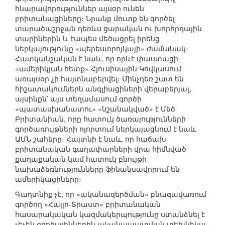
հնարավորություններ այսօր ունեն
բրիտանացիները։ Նրանք մուտք են գործել
տարածաշրջան դեռևս ցարական ու խորհրդային
տարիներին և էապես մեծացրել իրենց
ներկայությունը «պերեստրոյկայի» ժամանակ։
Հատկանշական է նաև, որ որևէ փաստացի
«ամերիկյան հետք» Հյուսիսային Կովկասում
առայսօր չի հայտնաբերվել։ Մինչդեռ շատ են
հիշատակումներն անգլիացիների վերաբերյալ,
այսինքն՝ այս տեղամասում գործի
«պատասխանատու» «նշանակված» է Մեծ
Բրիտանիան, որը հատուկ ծառայությունների
գործառույթների ոլորտում ներկայացնում է նաև
ԱՄՆ շահերը։ Հայտնի է նաև, որ հաճախ
բրիտանական գաղափարների վրա հիմնված
քաղաքական կամ հատուկ բնույթի
նախաձեռնությունները ֆինանսավորում են
ամերիկացիները։
Գաղտնիք չէ, որ «ականազերծման» բնագավառում
գործող «Հալլո-Տրաստ» բրիտանական
հասարակական կազմակերպությունը ստանձնել է
չեչեն գրոհայիններին ականապատման տեխնիկա