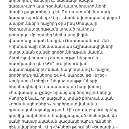
գործողությունների և, մասնավորապես,
գազատարի պայթեցման պատվիրատուների
մասին քաջատեղյակ են Ռուսաստանի հատուկ
ծառայությունները։ Այդ է, մասնավորապես, վկայում
պայթյունների հաջորդ օրն իսկ Մոսկվայի
հեռուստատեսությամբ տրված հատուկ
թողարկումը, որտեղ ներկայացվեցին
փաստագրական կադրեր Ռուսաստանում Մեծ
Բրիտանիայի դեսպանատան աշխատակիցների
լրտեսական ցանցի գործունեության մասին։
Հետևելով հատուկ ծառայություններում և
հատկապես դեռ ԿԳԲ-ում ընդունված
ավանդույթներին՝ նման հաղորդումով և հաջող
գործողություններով ՖՍԲ-ն կարծես թե «նշեց»
Կովկասում տեղի ունեցած պայթյունների
հեղինակներին և պատասխան հարվածով
«հավասարակշռեց» նրանց գործողությունները։
Բնորոշ է նաև, որ բացահայտված բրիտանական
«դիվանագետները» խորհրդատվական և
դրամական աջակցություն էին ցուցաբերում իրենց
կողմից նախկինում հավաքագրված մոսկովյան մի
քանի հասարակական կազմակերպությունների
ղեկավարներին։ Այդ ՀԿ-ների թվում են «Եվրասիա»