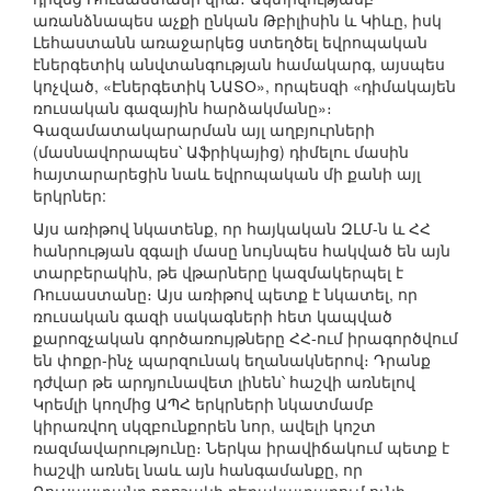
առանձնապես աչքի ընկան Թբիլիսին և Կիևը, իսկ
Լեհաստանն առաջարկեց ստեղծել եվրոպական
էներգետիկ անվտանգության համակարգ, այսպես
կոչված, «Էներգետիկ ՆԱՏՕ», որպեսզի «դիմակայեն
ռուսական գազային հարձակմանը»։
Գազամատակարարման այլ աղբյուրների
(մասնավորապես՝ Աֆրիկայից) դիմելու մասին
հայտարարեցին նաև եվրոպական մի քանի այլ
երկրներ:
Այս առիթով նկատենք, որ հայկական ԶԼՄ-ն և ՀՀ
հանրության զգալի մասը նույնպես հակված են այն
տարբերակին, թե վթարները կազմակերպել է
Ռուսաստանը։ Այս առիթով պետք է նկատել, որ
ռուսական գազի սակագների հետ կապված
քարոզչական գործառույթները ՀՀ-ում իրագործվում
են փոքր-ինչ պարզունակ եղանակներով։ Դրանք
դժվար թե արդյունավետ լինեն՝ հաշվի առնելով
Կրեմլի կողմից ԱՊՀ երկրների նկատմամբ
կիրառվող սկզբունքորեն նոր, ավելի կոշտ
ռազմավարությունը։ Ներկա իրավիճակում պետք է
հաշվի առնել նաև այն հանգամանքը, որ