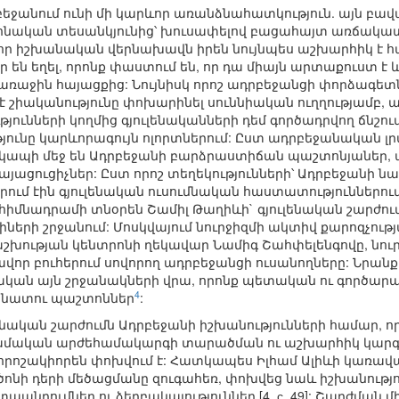
րբեջանում ունի մի կարևոր առանձնահատկություն. այն բ
կրոնական տեսանկյունից՝ խուսափելով բացահայտ առճակատ
 որ իշխանական վերնախավն իրեն նույնպես աշխարհիկ է 
 են եղել, որոնք փաստում են, որ դա միայն արտաքուստ է 
 առաջին հայացքից: Նույնիսկ որոշ ադրբեջանցի փորձագետնե
 շիականությունը փոխարինել սուննիական ուղղությամբ, այ
ւնների կողմից գյուլենականների դեմ գործադրվող ճնշումն
ությունը կարևորագույն ոլորտներում: Ըստ ադրբեջանական 
 կապի մեջ են Ադրբեջանի բարձրաստիճան պաշտոնյաներ,
րկայացուցիչներ: Ըստ որոշ տեղեկությունների՝ Ադրբեջա
որում էին գյուլենական ուսումնական հաստատություններու
իմնադրամի տնօրեն Շամիլ Թաղիևի` գյուլենական շարժում
երի շրջանում: Մոսկվայում նուրջիզմի ակտիվ քարոզչութ
շխության կենտրոնի ղեկավար Նամիգ Շահփելենգովը, նուր
որ բուհերում սովորող ադրբեջանցի ուսանողները: Նրանք
կան այն շրջանակների վրա, որոնք պետական ու գործարա
4
անատու պաշտոններ
:
ենական շարժումն Ադրբեջանի իշխանությունների համար, ո
սլամական արժեհամակարգի տարածման ու աշխարհիկ կարգե
 որոշակիորեն փոխվում է: Հատկապես Իլհամ Ալիևի կառա
ծոնի դերի մեծացմանը զուգահեռ, փոխվեց նաև իշխանությո
ապնդումներ ու ձերբակալություններ [4, с. 49]: Շարժման