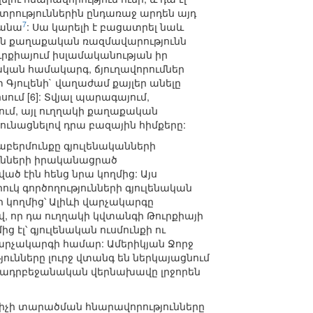
տրություններին ընդառաջ արդեն այդ
7
րանա
: Սա կարելի է բացատրել նաև
ան քաղաքական ռազմավարությունն
ուրքիայում իսլամականության իր
կան համակարգ, ճյուղավորումներ
 Գյուլենի` վաղաժամ քայլեր անելը
ում [6]: Տվյալ պարագայում,
ժում, այլ ուղղակի քաղաքական
ւնացնելով դրա բազային հիմքերը:
բերմունքը գյուլենականների
ունների իրականացրած
ած էին հենց նրա կողմից: Այս
ւկ գործողությունների գյուլենական
ի կողմից՝ Ալիևի վարչակարգը
, որ դա ուղղակի կվտանգի Թուրքիայի
ց էլ՝ գյուլենական ուսմունքի ու
արչակարգի համար: Ամերիկյան Ջորջ
յունները լուրջ վտանգ են ներկայացնում
 որ ադրբեջանական վերնախավը լրջորեն
դրիչի տարածման հնարավորությունները