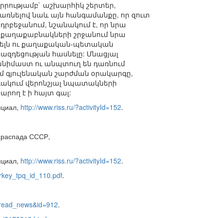
րությամբ` աշխարհիկ շերտեր,
ի առնելով նաև այն հանգամանքը, որ զուտ
բեջանում, նշանակում է, որ նրա
լ քաղաքաբնակների շրջանում նրա
ցնելն ու քաղաքական-պետական
ազդեցության հասնելը: Մնացյալ
անիմաստ ու անպտուղ են դառնում
ւմ գյուլենական շարժման օրակարգը,
դակում վերոնշյալ նպատակների
րող է ի հայտ գալ:
нциал,
http://www.riss.ru/?activityId=152
.
 распада СССР,
нциал,
http://www.riss.ru/?activityId=152
.
urkey_tpq_id_110.pdf
.
o=read_news&id=912
.