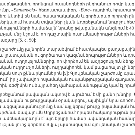
ացներ, որոնցում ուսանողների ընդհանուր թիվը կազմում 
ւնը, «
Samanyolu
» հեռուստաալիքը, «
Burc
» ռադիոն, հրատարա
ր: Ակտիվ են նաև հասարակական և գործարար ոլորտի ընկե
Ներկայում հստակ տվյալներ չկան Ադրբեջանում նուրջու հ
կությունների համաձայն՝ նրանց թվաքանակն անցնում է 4
թյան մեջ նշում է, որ դաշտային ուսումնասիրությունների 
զարը [5, с. 50]:
ն շարժումը լայնորեն տարածվում է հատկապես քաղաքային բ
 լրատվական ու գործարար կազմակերպությունների և դրան
ական ուղղություններից, որ փորձում են ազդեցություն ձեռք բ
ական ուղղությունների, ուղղակիորեն կամ բացահայտ չի նե
կան սուր քննարկումներին [3]: Գյուլենական շարժումը գր
ում` իր չափավոր իսլամական ու պանթյուրքական գաղափա
կ ռեժիմին ու ծայրահեղ վահաբականությանը կամ էլ իրան
րբեջանում բավական ակտիվ է և լուծում է մի քանի խնդիր:
իսլամական ու թուրքական օրակարգով, այսինքն՝ նրա գործո
ազգայնականությունը կամ այլ կերպ՝ թուրք-իսլամական համ
րժման ծավալումն Ադրբեջանում՝ որպես հակադրություն իսլ
ր ամենակարևորն է՝ այդ երկրի համար ավանդական համարվ
թյան լուրջ գործոն: Տվյալ պարագայում գյուլենական շա