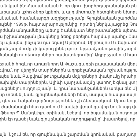
ան կլանին: Հավանական է, որ մյուս խորհրդարանական ըն
աքական կշիռ ձեռք կբերի, և այդ միտումը հետզհետե կխո
խանական համակարգի ազդեցությամբ: Գյուլենական շարժմ
ուլենի 1999թ. հայտարարությունից, որտեղ ներկայացրեց Թ
 շարժման անդամները պետք է աննկատ ներթափանցեն պետա
 իշխանության լծակները ձեռք բերելու հարմար պահը։ Ըստ
լ այնպես, ինչպես դա եղավ Ալժիրում, Սիրիայում և Եգիպտոս
կան շարժումը չի կարող լինել զուտ կրթամշակութային շար
նակի ու ռեսուրսների համատեղումից` Ադրբեջանում հասո
րբեջանի հոգևոր առաջնորդ Ա.Փաշազադեի բացասական վերա
առվում, որ վերջին տարիներին ադրբեջանական իշխանությ
չպես նաև Բաքվում թուրքական մզկիթների փակումը հրահրվ
ախկին տարիներին, Ալիևի վարչակազմը կարող է գնալ կտրո
ասցենելու ուղղությամբ, և դրա նախանշաններն առկա են: Մ
ր տեսնել նաև գյուլենականների հետ, սակայն հասկանալով
դեռևս էական գործողություններ չի ձեռնարկում: Մյուս կողմի
ժամանակի հետ դառնում է ավելի վտանգավոր նույն այդ վ
սոր Պ.Մանդևիլը, օրինակ, նշելով, որ իսլամական ուղղութ
ին էր դասել նաև գլուլենական ուղղությունը՝ փաստելով,
յն, նշում են, որ գյուլենական շարժման կրոնական բաղա