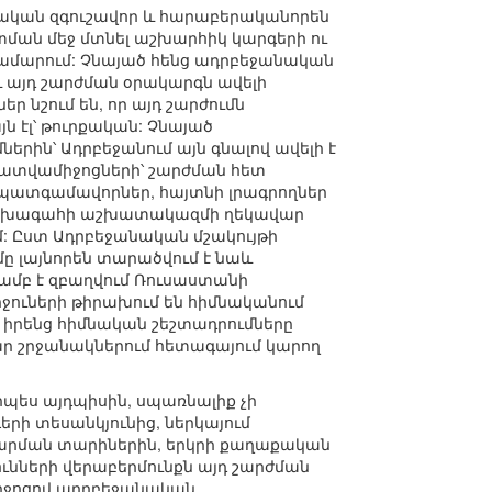
ավական զգուշավոր և հարաբերականորեն
ման մեջ մտնել աշխարհիկ կարգերի ու
համարում: Չնայած հենց ադրբեջանական
և այդ շարժման օրակարգն ավելի
ր նշում են, որ այդ շարժումն
ն էլ՝ թուրքական: Չնայած
երին՝ Ադրբեջանում այն գնալով ավելի է
լրատվամիջոցների՝ շարժման հետ
 պատգամավորներ, հայտնի լրագրողներ
նի նախագահի աշխատակազմի ղեկավար
մ: Ըստ Ադրբեջանական մշակույթի
ը լայնորեն տարածվում է նաև
յամբ է զբաղվում Ռուսաստանի
ջուների թիրախում են հիմնականում
 իրենց հիմնական շեշտադրումները
ր շրջանակներում հետագայում կարող
րպես այդպիսին, սպառնալիք չի
րի տեսանկյունից, ներկայում
վարման տարիներին, երկրի քաղաքական
ւնների վերաբերմունքն այդ շարժման
 միջոցով ադրբեջանական