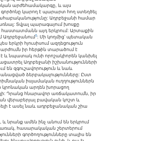
ական արժեհամակարգը, և այս
գործոնը կարող է պարարտ հող ստեղծել
 վահաբականությունը: Ադրբեջանի համար
ռնալ: Տվյալ պարագայում խոսքը
ւ հաստատմանն այդ երկրում: Արտաքին
5
մ Ադրբեջանում
: Մի կողմից՝ պետական
ես երկրի հյուսիսում ազդեցություն
շարժումն իր հերթին տարածում է
 է և նպատակ ունի որոշակիորեն կանխել
բացատրել Ադրբեջանի իշխանությունների
մ են զգուշավորություն և նաև
ականացված ձերբակալությունները: Ըստ
 հիմնական իսլամական ուղղություններն
կրի կրոնական արդեն խորացող
ի: Դրանց հնարավոր առճակատումն, իր
ման վերաբերյալ բավական կոշտ և
ելի է ասել նաև ադրբեջանական շիա
 նրանք ամեն ինչ անում են երկրում
հակառակ, հասարակական շերտերում
յունների գործողությունները տալիս են
ու հնարավորություն ունի, և դա էլ