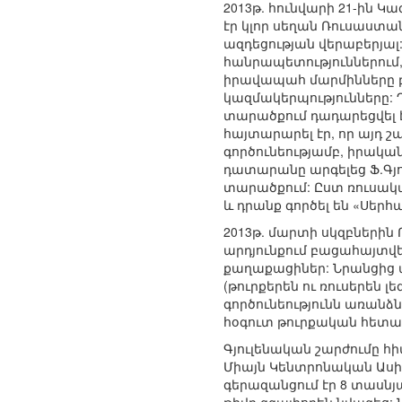
2013թ. հունվարի 21-ին
էր կլոր սեղան Ռուսաստա
ազդեցության վերաբերյալ
հանրապետություններում
իրավապահ մարմինները բ
կազմակերպությունները: Դ
տարածքում դադարեցվել է
հայտարարել էր, որ այդ 
գործունեությամբ, իրակա
դատարանը արգելեց Ֆ.Գյո
տարածքում: Ըստ ռուսակա
և դրանք գործել են «Սերհա
2013թ. մարտի սկզբների
արդյունքում բացահայտվե
քաղաքացիներ: Նրանցից 
(թուրքերեն ու ռուսերեն 
գործունեությունն առանձն
հօգուտ թուրքական հետա
Գյուլենական շարժումը հ
Միայն Կենտրոնական Ասիայ
գերազանցում էր 8 տասնյա