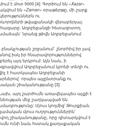
է մոտ 5000 [4]: Գործում են «
Xazar
»
կվում են «
Zaman
» օրաթերթը, մի շարք
րություններն ու
ետևորդների թվաքանակի վերաբերյալ:
0 հազարը: Ադրբեջանցի հետազոտող
համաձայն` նրանց թիվն Ադրբեջանում
նակչության շրջանում` շնորհիվ իր լավ
ով իսկ իր հնարավորություններով
երել այդ երկրում: Այն նաև, ի
րգրավվում Ադրբեջանում կրոնի տեղի ու
ավիչ է հատկապես Ադրբեջանի
րներով` որպես այլընտրանք ու
ական շիականությանը [3]:
 Նախ, այդ շարժումն առավելապես աչքի է
ւնեության մեջ շաղկապված են
ադրությունը: Մյուս կողմից՝ Թուրքիան
ամական մյուս ուղղություններին՝
ող շիականությանը, որը դիտարկվում է
րժումն ունի նաև հստակ քաղաքական