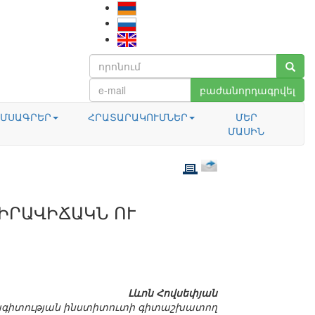
բաժանորդագրվել
ՄՍԱԳՐԵՐ
ՀՐԱՏԱՐԱԿՈՒՄՆԵՐ
ՄԵՐ
ՄԱՍԻՆ
ԻՐԱՎԻՃԱԿՆ ՈՒ
Լևոն Հովսեփյան
ագիտության ինստիտուտի գիտաշխատող