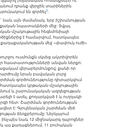
 զգալով իսլամական հոսանքների ու
տանում դրանք վերջին տարիներին
3
րունակում են գործել
:
` նաև այն ժամանակ, երբ իշխանության
աքական նպատակների մեջ: Տվյալ
ական-մշակութային հեգեմոնիայի
րծիքներից է համարվում, հատկապես
ն քաղաքականության մեջ «փափուկ ուժի»
ուրջու ուսմունքն սկսեց ակտիվորեն
եր հաստատությունների անվան ներքո:
ցակամ վերաբերմունքով, քանի որ
րժումը նրան բավական լուրջ
արժման գործունեությունը դիտարկվում
ր, հատկապես կրթական-մշակութային
ջանում և շարունակական ազդեցության
արելի է ասել, քողարկված է և ուղղակի
գի հետ: Շարժման գործունեության
նավետ է: Գյուլենական շարժման մեծ
ւթյան ձեռքբերումը: Ներկայում
 ինչպես նաև 12 միջնակարգ դպրոցներ
և այլ քաղաքներում, 11 բուհական