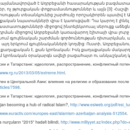
այմանավորված է Ադրբեջանի հասարակության բազմատար
, ոչ թյուրքական փոքրամասնություններ և այլն [3]: Հաշվ
թյան տեսանկյունից շարժումը որոշակիորեն պասիվ է Ադր
քական նպատակների վրա է կառուցված: Դա կարող է լինե
ստատությունների միջոցով ինտելեկտուալ սերուցք աճե
րման միջոցով Ադրբեջանի կառավարող էլիտայի վրա լուրջ 
նում գյուլենական շարժման գործունեության դիտարկման, 
այդ երկրում գյուլենականների կողմից: Ուստի, Ադրբեջանո
շատ քաղաքական է, քան կրոնական: Իսկ քաղաքական մակար
 կրոնական օրակարգն ավելի բացահայտ ու անկաշկանդ կա
сии и Татарстане: идеология, распространение, конфликтный поте
//www.rg.ru/2013/03/05/extreme.html
.
ен в Центральной Азии: влияние на религию и образование после
ticles/7598
.
сии и Татарстане: идеология, распространение, конфликтный поте
jan becoming a hub of radical Islam?,
http://www.esiweb.org/pdf/esi_t
//www.euractiv.com/europes-east/islamism-azerbaijan-analysis-512554
.
nurçuların "2015" hədəfi bilindi,
http://www.milliyyet.az/index.php?d