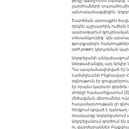
թիվը զգալիորեն նվազեց:
շարժումների տարածումից
պետականացվեցին: Ադրբեջ
Շարժման արտաքին ծավալ
ղեկին աշխարհիկ ուժերն 
պարագայում գյուլենական
տեսանկյունից: Այն արտ
թյուրքալեզու հանրույթն
(
soft power
) կիրառման կար
Ադրբեջանի անկախացումից 
ներթափանցել այդ երկիր 
Դա պայմանավորված էր ն
Նախիջևանի Ինքնավար Հա
օգնություն էր ցուցաբեր
էր որպես կարևոր գործո
մոդելի համատեքստում [3
մեծացման միտումներ ունի
հակամարտության չի գնո
հիմքում դրված է դանդաղ 
օրակարգը Ադրբեջանում պ
Ադրբեջանում գործում են
ու վարժարաններ Բաքվում,