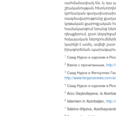
սահմանափակ են, և դա պ
շիականության հետևորդներ
կրոնական գաղափարախոսու
ռազմավարությունը քաղա
կրթական-քարոզչական հա
համակարգում նրանց ներդ
դեպքերում, ըստ Ադրբեջա
հսկայական ներդրումներն 
կարելի է ասել, ավելի 
իրագործման պարագայում
1
Саид Нурси и нурсизм в Рос
2
Взяли с прочитанным,
http:
3
Саид Нурси и Фетхуллах Гюл
http://www.fergananews.com/ar
4
Саид Нурси и нурсизм в Рос
5
Arzu Geybullayeva, Is Azerbai
6
Islamism in Azerbaijan,
http:
7
Səbinə Əliyeva, Azərbaycanda 
8