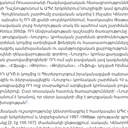
 Կազանում Ռուսաստանի Ռազմավարական հետազոտությունն
նի Դաշնությունում և ԱՊՀ երկրներում նուրջիզմի կամ գյո
: Գյուլենական շարժումը բավական ակտիվ է ինչպես Կենտր
, այնպես էլ ՌԴ մի քանի սուբյեկտներում, հատկապես Թա
ավական լուրջ հսկողության տակ են պահում այդ շարժման
եռևս 2002թ. ՌԴ Անվտանգության դաշնային ծառայությունը 
 թուրքական «նուրջու» կրոնական շարժման գործունեությո
շարժման կողմից ստեղծված ֆոնդերն ու հաստատություննե
նացրել պանիսլամական ու պանթյուրքական քարոզչություն: 
ւլենի ղեկավարությամբ գործող «Նուրջու» կրոնա-քաղաքակ
ն լրատվամիջոցների՝ ՌԴ-ում այն բավական լավ կազմակեր
թ», «Էֆլաք», «Թորոս», «Թոլերանս», «Ուֆուք» կոչված հիմնա
ն ՌԴ ԱԴԾ-ի կողմից Ս.Պետերբուրգում իրականացված օպե
ցին ու ձերբակալվեցին «Նուրջու» կրոնական շարժման 10 ա
առգրավվեց ՌԴ ողջ տարածքում արգելված կրոնական բովա
լեզուներով): Ըստ ռուսական հատուկ ծառայությունների՝ «Նո
անում է նրանով, որ սերտ կապերի մեջ է թուրքական հատուկ
2
խուզության
:
իմնական ուշադրությունը կենտրոնացրել է հատկապես ԱՊՀ 
ի երկրներում և Ադրբեջանում 1997-1998թթ. դրությամբ գյ
կը [2, էջ 105-107]: Ժամանակի ընթացքում, սակայն, Կենտ