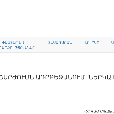
ՓԱՍՏԵՐ ԵՎ
ՏԵՍԱԴԱՐԱՆ
ԼՈՒՐԵՐ
Ա
ԴԱՐՁՈՒԹՅՈՒՆՆԵՐ
ՇԱՐԺՈՒՄՆ ԱԴՐԲԵՋԱՆՈՒՄ. ՆԵՐԿԱ 
ՀՀ ԳԱԱ Արևել