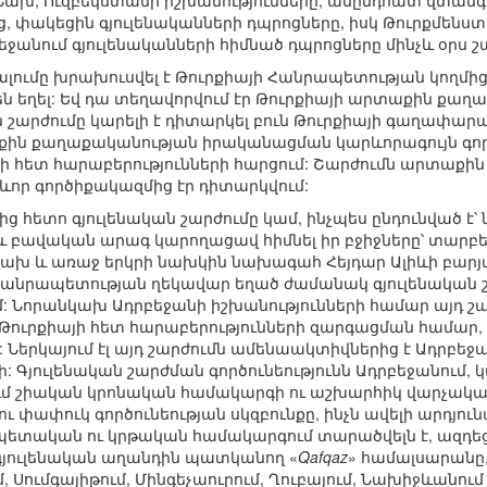
 Նախ, Ուզբեկստանի իշխանությունները, անընդհատ վտանգ
, փակեցին գյուլենականների դպրոցները, իսկ Թուրքմենս
անում գյուլենականների հիմնած դպրոցները մինչև օրս շա
ումը խրախուսվել է Թուրքիայի Հանրապետության կողմից
են եղել: Եվ դա տեղավորվում էր Թուրքիայի արտաքին քաղ
 շարժումը կարելի է դիտարկել բուն Թուրքիայի գաղափար
աքին քաղաքականության իրականացման կարևորագույն գո
երի հետ հարաբերությունների հարցում: Շարժումն արտաքի
ևոր գործիքակազմից էր դիտարկվում:
հետո գյուլենական շարժումը կամ, ինչպես ընդունված է՝ ն
և բավական արագ կարողացավ հիմնել իր բջիջները՝ տարբ
ախ և առաջ երկրի նախկին նախագահ Հեյդար Ալիևի բարյա
նրապետության ղեկավար եղած ժամանակ գյուլենական շա
ում: Նորանկախ Ադրբեջանի իշխանությունների համար այդ շ
ն Թուրքիայի հետ հարաբերությունների զարգացման համա
]: Ներկայում էլ այդ շարժումն ամենաակտիվներից է Ադրբե
: Գյուլենական շարժման գործունեությունն Ադրբեջանում, կ
ւմ շիական կրոնական համակարգի ու աշխարհիկ վարչակար
ու փափուկ գործունեության սկզբունքը, ինչն ավելի արդյու
ետական ու կրթական համակարգում տարածվելն է, ազդեցո
 գյուլենական աղանդին պատկանող «
Qafqaz
» համալսարանը,
 Սումգայիթում, Մինգեչաուրում, Ղուբայում, Նախիջևանում 