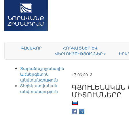
ԳԼԽԱՎՈՐ
ՀՈԴՎԱԾՆԵՐ ԵՎ
ՎԵՐԼՈՒԾՈՒԹՅՈՒՆՆԵՐ
ԻՐԱ
Տարածաշրջանային
և էներգետիկ
17.06.2013
անվտանգություն
ԳՅՈՒԼԵՆԱԿԱՆ 
Տեղեկատվական
անվտանգություն
ՄԻՏՈՒՄՆԵՐԸ