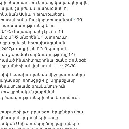
երի ինստիտուտի կողմից կազմակերպվել
ւլենական շարժման տարածման ու
ոնական Ասիայի թյուրքալեզու
1
թարստանում և Բաշկորտոստանում
: ՌԴ
 հաստատություններն ու
(ԱԴԾ) հայտարարել էր, որ ՌԴ
ւնը: ԱԴԾ տնօրեն Ն.Պատրուշևը
րը զբաղվել են հետախուզական
2007թ. ապրիլին ՌԴ Գերագույն
ան շարժման գործունեությունը ՌԴ
պված ինստիտուցիոնալ ցանց է ունեցել,
դրամների անվան տակ [1, էջ 29-30]:
րատիվ-հետախուզական միջոցառումների
նդամներ, որոնցից 4-ը՝ Ադրբեջանի
նդակությամբ գրականություն
ւրջու» կրոնական շարժման
 ծառայությունների հետ և գործում է
տարածքի թյուրքալեզու երկրների վրա:
ուլենական դպրոցների թիվը
րոնական Ասիայում գործող դպրոցների