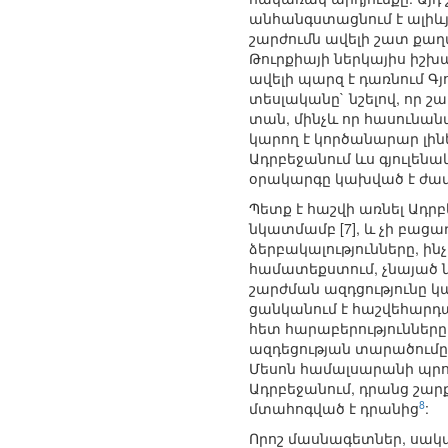
անհանգստացնում է ալիևյ
շարժումն ավելի շատ քաղ
Թուրքիայի ներկայիս իշ
ավելի պարզ է դառնում Գյ
տեսլականը` նշելով, որ
տան, մինչև որ հասունանա
կարող է կործանարար լինե
Ադրբեջանում ևս գյուլենա
օրակարգը կախված է ժամա
Պետք է հաշվի առնել Ադ
նկատմամբ [7], և չի բաց
ձերբակալությունները, ին
համատեքստում, չնայած ն
շարժման ազդցությունը կ
ցանկանում է հաշվեհարդա
հետ հարաբերությունները, 
ազդեցության տարածումը 
Մեսոն համալսարանի պրոֆե
Ադրբեջանում, դրանց շարք
8
մտահոգված է դրանից
:
Որոշ մասնագետներ, սակա