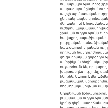
հասարակության որոշ շր
պարագայում ընդհանուր 
ավելի արմատական ուղղու
ընդհանրապես կրոնական 
վերաբերում է իսլամակա
ուժերով պայմանավորված՝
շիական ուղղությունն է, ո
հավաքող սալաֆիականությ
թուրքական հանաֆիական մ
նաև ծայրահեղական ուղղո
որոշակի հանդուրժողական
ցուցադրական գործողությ
ամերիկյան հեղինակավոր 
ու շարժումն են, որ կար
խայտաբղետությունը ժամ
հերթին, կարող է վերածվ
բացասական վերաբերմուն
հոգևորականության մասին
Ադրբեջանի իշխանություն
իսլամական ուղղությունն
կրոնի դերն աստիճանաբար 
հակառակ արդյունքը: Այդ 