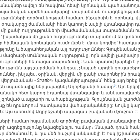
ջանակներ ավելի են հակվում դեպի կրոնական պահպանող
իսլամական արժեհամակարգի տարածման ու ազդեցության 
թյունների գործունեության համար, ինչպիսին է, օրինակ,
օրակարգը ժամանակի հետ կարող է ավելի վտանգավոր դա
ն մի քանի ուղղությունների միաժամանակյա տարածմանն ո
 իսլամական մի քանի ուղղություններ տարածում են գտնու
րը հիմնական կրոնական ուսմունքն է, մյուս կողմից՝ հատկապ
ունը և ծայրահեղական այլ ուղղություններ: Գյուլենական 
ազհաբի սուննիական ուղղությունը, որն ավելի չափավոր
ւթյունների հետագա տարածումը: Նաև սրանով կարելի է 
ությունն այդ շարժման հանդեպ, չնայած արդեն ցուցաբերու
ուններ, ինչպես, օրինակ, վերջին մի քանի տարիներին իր
վերլուծական «
Stratfor
» կազմակերպության` հենց այդ երեք
6
ող են սպառնալիք ներկայացնել Ադրբեջանի համար
: Այդ եր
անակի հետ կարող է դառնալ վտանգավոր և անկառավարել
ել զինված պայքարի ու ահաբեկչության: Գյուլենական շարժ
ք են դրսևորում հատկապես վահաբականները: Նույնը կար
: Այս առումով Ադրբեջանի ապագան բավական մշուշոտ է:
ների համար իսլամական գործոնը բավական վտանգավոր է, և
երի ազդեցությունը նվազեցնելու համար։ Չնայած, դրան 
մեծանում է, և դա մեծ հաշվով անկասելի է: Իսկ իշխանութ
շարժումն Ադրբեջանում քաղաքական լուրջ գործոնի վերածվել