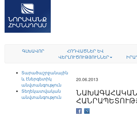
ԳԼԽԱՎՈՐ
ՀՈԴՎԱԾՆԵՐ ԵՎ
ՎԵՐԼՈՒԾՈՒԹՅՈՒՆՆԵՐ
ԻՐԱ
Տարածաշրջանային
և էներգետիկ
20.06.2013
անվտանգություն
ՆԱԽԱԳԱՀԱԿԱՆ
Տեղեկատվական
անվտանգություն
ՀԱՆՐԱՊԵՏՈՒԹՅ