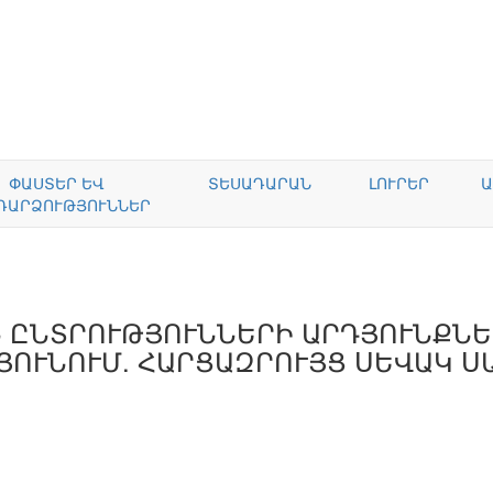
ՓԱՍՏԵՐ ԵՎ
ՏԵՍԱԴԱՐԱՆ
ԼՈՒՐԵՐ
Ա
ԴԱՐՁՈՒԹՅՈՒՆՆԵՐ
 ԸՆՏՐՈՒԹՅՈՒՆՆԵՐԻ ԱՐԴՅՈՒՆՔՆԵ
ՈՒՆՈՒՄ. ՀԱՐՑԱԶՐՈՒՅՑ ՍԵՎԱԿ Ս