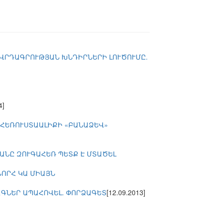
ՈՎՐԴԱԳՐՈՒԹՅԱՆ ԽՆԴԻՐՆԵՐԻ ԼՈՒԾՈՒՄԸ.
4]
 ՀԵՌՈՒՍՏԱԱԼԻՔԻ «ԲԱՆԱՁԵՎ»
ՄԱՆԸ ԶՈՒԳԱՀԵՌ ՊԵՏՔ Է ՄՏԱԾԵԼ
ՆՈՐՀ ԿԱ ՄԻԱՅՆ
ԱԳՆԵՐ ԱՊԱՀՈՎԵԼ. ՓՈՐՁԱԳԵՏ
[12.09.2013]