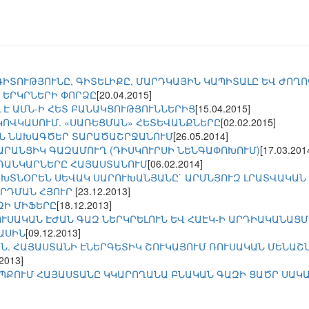
ԳԻՏՈՒԹՅՈՒՆԸ, ԳԻՏԵԼԻՔԸ, ՄԱՐԴԿԱՅԻՆ ԿԱՊԻՏԱԼԸ ԵՎ ԺՈՂ
 ԵՐԿՐՆԵՐԻ ՓՈՐՁԸ
[20.04.2015]
 Է ԱՄՆ-Ի ՀԵՏ ԲԱՆԱԿՑՈՒԹՅՈՒՆՆԵՐԻՑ
[15.04.2015]
ԿՈՎԿԱՍՈՒՄ. «ՍԱՌԵՑՄԱՆ» ՀԵՏԵՎԱՆՔՆԵՐԸ
[02.02.2015]
ԻՆ ՆԱԽԱԳԾԵՐ ՏԱՐԱԾԱՇՐՋԱՆՈՒՄ
[26.05.2014]
ՏԱՐԱՆՑԻԿ ԳԱԶԱՄՈՒՂ (ԴԻՍԿՈՒՐՍԻ ՆԵՆԳԱՓՈԽՈՒՄ)
[17.03.201
ՌԱՆԿԱՐՆԵՐԸ ՀԱՅԱՍՏԱՆՈՒՄ
[06.02.2014]
ՈԽՏՆՕՐԵՆ ՍԵՎԱԿ ՍԱՐՈՒԽԱՆՅԱՆԸ` ԱՐՄՆՅՈՒԶ ԼՐԱՏՎԱԿԱՆ
ՐԴՄԱՆ ՀՅՈՒՐ
[23.12.2013]
ԶԻ ՄԻՖԵՐԸ
[18.12.2013]
ՈՒՍԱԿԱՆ ԷԺԱՆ ԳԱԶ ՆԵՐԿՐԵԼՈՒՆ ԵՎ ՀԱԷԿ-Ի ԱՐԴԻԱԿԱՆԱՑ
ԱՍԻՆ
[09.12.2013]
Ն. ՀԱՅԱՍՏԱՆԻ ԷՆԵՐԳԵՏԻԿ ՇՈՒԿԱՅՈՒՄ ՌՈՒՍԱԿԱՆ ՄԵՆԱՇ
.2013]
ԵՊՔՈՒՄ ՀԱՅԱՍՏԱՆԸ ԿԿԱՐՈՂԱՆԱ ԲՆԱԿԱՆ ԳԱԶԻ ՑԱԾՐ ՍԱԿ