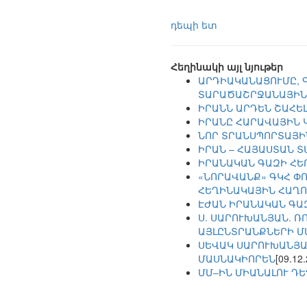
դեպի ետ
Հեղինակի այլ նյութեր
ԱՐԴԻԱԿԱՆԱՑՈՒՄԸ, 
ՏԱՐԱԾԱՇՐՋԱՆԱՅԻՆ
ԻՐԱՆՆ ԱՐԴԵՆ ՇԱՀԵԼ
ԻՐԱՆԸ ՀԱՐԱՎԱՅԻՆ 
ՆՈՐ ՏՐԱՆՍՊՈՐՏԱՅ
ԻՐԱՆ – ՀԱՅԱՍՏԱՆ 
ԻՐԱՆԱԿԱՆ ԳԱԶԻ ՀԵ
«ՆՈՐԱՎԱՆՔ» ԳԿՀ Փ
ՀԵՂԻՆԱԿԱՅԻՆ ՀԱՂՈ
ԷԺԱՆ ԻՐԱՆԱԿԱՆ ԳԱ
Ս. ՍԱՐՈՒԽԱՆՅԱՆ. Ռ
ԱՅԼԸՆՏՐԱՆՔՆԵՐԻ Մ
ՍԵՎԱԿ ՍԱՐՈՒԽԱՆՅԱ
ՄԱՍՆԱԿԻՈՐԵՆ
[09.12
ՄՄ–ԻՆ ՄԻԱՆԱԼՈՒ Դ