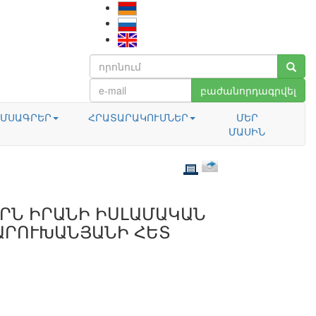
բաժանորդագրվել
ՄՍԱԳՐԵՐ
ՀՐԱՏԱՐԱԿՈՒՄՆԵՐ
ՄԵՐ
ՄԱՍԻՆ
ՐՆ ԻՐԱՆԻ ԻՍԼԱՄԱԿԱՆ
ԱՐՈՒԽԱՆՅԱՆԻ ՀԵՏ