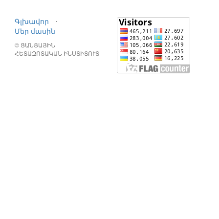
Գլխավոր
⋅
Մեր մասին
© ՑԱՆՑԱՅԻՆ
ՀԵՏԱԶՈՏԱԿԱՆ ԻՆՍՏԻՏՈՒՏ