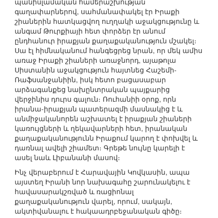
պանիսլամական համերաշխության
գաղափարներով, սահմանափակել էր Իրաքի
շիաներին հատկացվող ուղղակի աջակցությունը և
անգամ Թուրքիայի հետ փորձեր էր անում
ընդհանուր իրաքյան քաղաքականություն մշակել։
Սա էլ հիմնականում հանգեցրեց նրան, որ մեկ ամիս
առաջ Իրաքի շիաների առաջնորդ, այաթոլա
Սիստանին աջակցություն հայտնեց Հաշեմի-
Ռաֆսանջանիին, իսկ հետո բացասաբար
արձագանքեց նախընտրական պայքարից
վերջինիս դուրս գալուն։ Ռուհանիի օրոք, որն
իրանա-իրաքյան պատերազմի մասնակից է և
անմիջականորեն աշխատել է իրաքյան շիաների
կառույցների և ղեկավարների հետ, իրանական
քաղաքականությունն Իրաքում կարող է փոխվել և
դառնալ ավելի շիամետ։ Գրեթե նույնը կարելի է
ասել նաև Լիբանանի մասով։
Ինչ վերաբերում է Հարավային Կովկասին, ապա
այստեղ Իրանի նոր նախագահը շարունակելու է
հավասարակշռված և ռացիոնալ
քաղաքականություն վարել, որում, սակայն,
ակտիվանալու է հակաադրբեջանական գիծը։