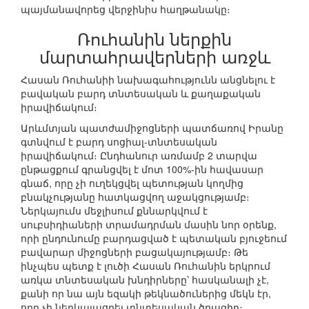
պայմանավորեց վերջինիս հաղթանակը։
Ռուհանին ներքին
մարտահրավերների առջև
Հասան Ռուհանիի նախագահությունն անցնելու է
բավական բարդ տնտեսական և քաղաքական
իրավիճակում։
Արևմտյան պատժամիջոցների պատճառով Իրանը
գտնվում է բարդ սոցիալ-տնտեսական
իրավիճակում։ Ընդհանուր առմամբ 2 տարվա
ընթացքում գրանցվել է մոտ 100%-ին հավասար
գնաճ, որը չի ուղեկցվել պետության կողմից
բնակչությանը հատկացվող աջակցությամբ։
Ներկայումս մեջլիսում քննարկվում է
սուբսիդիաների տրամադրման մասին նոր օրենք,
որի ընդունումը բարդացված է պետական բյուջեում
բավարար միջոցների բացակայությամբ։ Թե
ինչպես պետք է լուծի Հասան Ռուհանին երկրում
առկա տնտեսական խնդիրները՝ հասկանալի չէ,
քանի որ նա այն եզակի թեկնածուներից մեկն էր,
որը չի ներկայացրել տնտեսական ծրագիր։