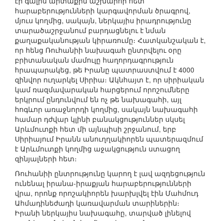
էր գալիս արտաքին աշխարհի հետ
հարաբերությունների կարգավորման ծրագրով,
մյուս կողմից, սակայն, ներկայիս իրադրությունը
տարածաշրջանում բարդացնելու է նման
քաղաքականության կիրառումը։ Հատկանշական է,
որ հենց Ռուհանիի նախագահ ընտրվելու օրը
բրիտանական մամուլը հաղորդագրություն
հրապարակեց, թե Իրանը պատրաստվում է 4000
զինվոր ուղարկել Սիրիա։ Ակնհայտ է, որ սիրիական
կամ ռազմավարական հարցերում որոշումները
երկրում ընդունվում են ոչ թե նախագահի, այլ
հոգևոր առաջնորդի կողմից, սակայն նախագահի
համար դժվար կլինի բանակցություններ սկսել
Արևմուտքի հետ մի այնպիսի շրջանում, երբ
Սիրիայում Իրանն անուղղակիորեն պատերազմում
է Արևմուտքի կողմից աջակցություն ստացող
զինյալների հետ։
Ռուհանիի ընտրությունը կարող է լավ ազդեցություն
ունենալ իրանա-իրաքյան հարաբերությունների
վրա, որոնք որոշակիորեն խարխլվել էին Մահմուդ
Ահմադինեժադի կառավարման տարիներին։
Իրանի ներկայիս նախագահը, տարված լինելով