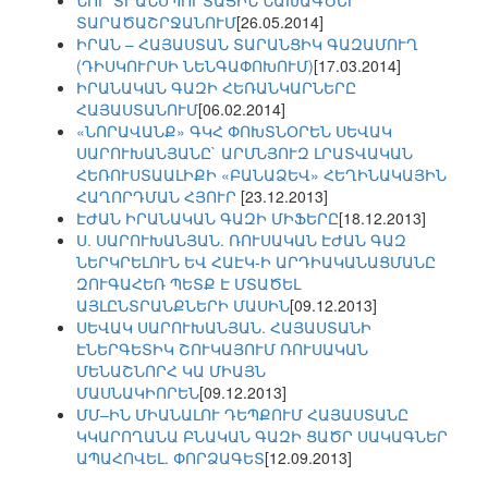
ՆՈՐ ՏՐԱՆՍՊՈՐՏԱՅԻՆ ՆԱԽԱԳԾԵՐ
ՏԱՐԱԾԱՇՐՋԱՆՈՒՄ
[26.05.2014]
ԻՐԱՆ – ՀԱՅԱՍՏԱՆ ՏԱՐԱՆՑԻԿ ԳԱԶԱՄՈՒՂ
(ԴԻՍԿՈՒՐՍԻ ՆԵՆԳԱՓՈԽՈՒՄ)
[17.03.2014]
ԻՐԱՆԱԿԱՆ ԳԱԶԻ ՀԵՌԱՆԿԱՐՆԵՐԸ
ՀԱՅԱՍՏԱՆՈՒՄ
[06.02.2014]
«ՆՈՐԱՎԱՆՔ» ԳԿՀ ՓՈԽՏՆՕՐԵՆ ՍԵՎԱԿ
ՍԱՐՈՒԽԱՆՅԱՆԸ` ԱՐՄՆՅՈՒԶ ԼՐԱՏՎԱԿԱՆ
ՀԵՌՈՒՍՏԱԱԼԻՔԻ «ԲԱՆԱՁԵՎ» ՀԵՂԻՆԱԿԱՅԻՆ
ՀԱՂՈՐԴՄԱՆ ՀՅՈՒՐ
[23.12.2013]
ԷԺԱՆ ԻՐԱՆԱԿԱՆ ԳԱԶԻ ՄԻՖԵՐԸ
[18.12.2013]
Ս. ՍԱՐՈՒԽԱՆՅԱՆ. ՌՈՒՍԱԿԱՆ ԷԺԱՆ ԳԱԶ
ՆԵՐԿՐԵԼՈՒՆ ԵՎ ՀԱԷԿ-Ի ԱՐԴԻԱԿԱՆԱՑՄԱՆԸ
ԶՈՒԳԱՀԵՌ ՊԵՏՔ Է ՄՏԱԾԵԼ
ԱՅԼԸՆՏՐԱՆՔՆԵՐԻ ՄԱՍԻՆ
[09.12.2013]
ՍԵՎԱԿ ՍԱՐՈՒԽԱՆՅԱՆ. ՀԱՅԱՍՏԱՆԻ
ԷՆԵՐԳԵՏԻԿ ՇՈՒԿԱՅՈՒՄ ՌՈՒՍԱԿԱՆ
ՄԵՆԱՇՆՈՐՀ ԿԱ ՄԻԱՅՆ
ՄԱՍՆԱԿԻՈՐԵՆ
[09.12.2013]
ՄՄ–ԻՆ ՄԻԱՆԱԼՈՒ ԴԵՊՔՈՒՄ ՀԱՅԱՍՏԱՆԸ
ԿԿԱՐՈՂԱՆԱ ԲՆԱԿԱՆ ԳԱԶԻ ՑԱԾՐ ՍԱԿԱԳՆԵՐ
ԱՊԱՀՈՎԵԼ. ՓՈՐՁԱԳԵՏ
[12.09.2013]