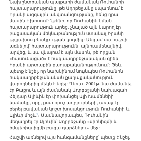
Նախընտրական պայքարի ժամանակ Ռուհանիի
հայտարարությունը, թե Ադրբեջանը սպառնում է
Իրանի ազգային անվտանգությանը, հենց դրա
մասին է խոսում։ Նշենք, որ Ռուհանին նման
հայտարարություն արեց, չնայած այն կարող էր
բացասական մեկնաբանություն ստանալ Իրանի
թրքախոս բնակչության կողմից։ Անգամ սա հաշվի
առնելով՝ հայտարարությունն, այնուամենայնիվ,
արվեց, և սա վկայում է այն մասին, թե որքան
«հասունացած» է հակաադրբեջանական գիծն
Իրանի արտաքին քաղաքականությունում։ Թեև
պետք է նշել, որ նախկինում նույնպես Ռուհանին
հակաադրբեջանական քաղաքականություն
վարողներից մեկն է եղել։ Դեռևս 2001թ. նա ժամանել
էր Բաքու և այն ժամանակ Ադրբեջանի նախագահ
Հեյդար Ալիևին էր փոխանցել Ալի Խամենեիի
նամակը, որը, ըստ որոշ աղբյուրների, առաջ էր
բերել բավական կոշտ խոսակցություն Ռուհանիի և
1
Ալիևի միջև
։ Մասնավորապես, Ռուհանին
մեղադրել էր Ալիևին՝ Ադրբեջանը «սիոնիզմի և
իմպերիալիզմի բազա դարձնելու» մեջ։
Հաշվի առնելով այս հանգամանքները՝ պետք է նշել,