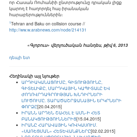
որ Հասան Ռուհանիի ընտրությունը դրական լիցք
կարող է հաղորդել հայ-իրանական
հարաբերություններին։
1
Tehran and Baku on collision course //
http://ww.w.arabnews.com/node/214131
«Գլոբուս» վերլուծական հանդես, թիվ 6, 2013
դեպի ետ
Հեղինակի այլ նյութեր
ԱՐԴԻԱԿԱՆԱՑՈՒՄԸ, ԳԻՏՈՒԹՅՈՒՆԸ,
ԳԻՏԵԼԻՔԸ, ՄԱՐԴԿԱՅԻՆ ԿԱՊԻՏԱԼԸ ԵՎ
ԺՈՂՈՎՐԴԱԳՐՈՒԹՅԱՆ ԽՆԴԻՐՆԵՐԻ
ԼՈՒԾՈՒՄԸ. ՏԱՐԱԾԱՇՐՋԱՆԱՅԻՆ ԵՐԿՐՆԵՐԻ
ՓՈՐՁԸ
[20.04.2015]
ԻՐԱՆՆ ԱՐԴԵՆ ՇԱՀԵԼ Է ԱՄՆ-Ի ՀԵՏ
ԲԱՆԱԿՑՈՒԹՅՈՒՆՆԵՐԻՑ
[15.04.2015]
ԻՐԱՆԸ ՀԱՐԱՎԱՅԻՆ ԿՈՎԿԱՍՈՒՄ.
«ՍԱՌԵՑՄԱՆ» ՀԵՏԵՎԱՆՔՆԵՐԸ
[02.02.2015]