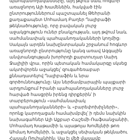
պահպանողականները, այդ թվում նաև հոգևոր
առաջնորդ Ալի Խամենեին, հակված էին
ընտրություններում պաշտպանել Թեհրանի
քաղաքապետ Մոհամադ Բաղեր Ղալիբաֆի
թեկնածությունը, որը բավական լուրջ
աջակցություն ուներ բնակչության, այդ թվում նաև
սահմանափակ պահպանողականների կողմից։
Սակայն արդեն նախընտրական շրջանում հոգևոր
առաջնորդի ընտրությունը կանգ առավ Ազգային
անվտանգության խորհրդի քարտուղար Սաիդ
Ջալիլիի վրա, որին պետական համակարգը սկսեց
ակտիվորեն աջակցել՝ զուգահեռաբար
քննադատելով Ղալիբաֆին և նրա
գործունեությունը։ Այս ներճամբարային պայքարի
արդյունքում Իրանի պահպանողականները լուրջ
հարված հասցրին իրենց դիրքերին՝ ի
տարբերություն «սահմանափակ
պահպանողականների» և «բարեփոխիչների»,
որոնք կարողացան համախմբվել՝ ի դեմս նախկին
նախագահներ Ալի Աքբար Հաշեմի-Ռաֆսանջանիի,
Մոհամադ Խաթամիի և այաթոլա Խոմեյնիի թոռ
Ահմադ Խոմեյնիի, և աջակցել սեփական թեկնածու
Հասան Ռուհանիին։ Սա էլ մեծ մասամբ