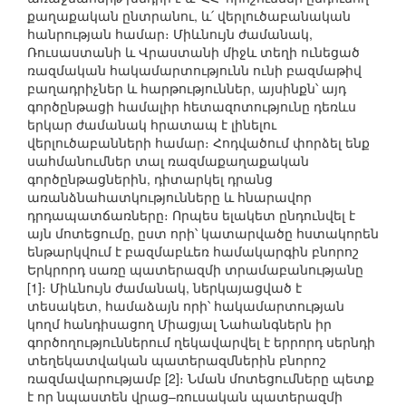
քաղաքական ընտրանու, և՛ վերլուծաբանական
հանրության համար։ Միևնույն ժամանակ,
Ռուսաստանի և Վրաստանի միջև տեղի ունեցած
ռազմական հակամարտությունն ունի բազմաթիվ
բաղադրիչներ և հարթություններ, այսինքն՝ այդ
գործընթացի համալիր հետազոտությունը դեռևս
երկար ժամանակ հրատապ է լինելու
վերլուծաբանների համար։ Հոդվածում փորձել ենք
սահմանումներ տալ ռազմաքաղաքական
գործընթացներին, դիտարկել դրանց
առանձնահատկությունները և հնարավոր
դրդապատճառները։ Որպես ելակետ ընդունվել է
այն մոտեցումը, ըստ որի՝ կատարվածը հստակորեն
ենթարկվում է բազմաբևեռ համակարգին բնորոշ
Երկրորդ սառը պատերազմի տրամաբանությանը
[1]։ Միևնույն ժամանակ, ներկայացված է
տեսակետ, համաձայն որի՝ հակամարտության
կողմ հանդիսացող Միացյալ Նահանգներն իր
գործողություններում ղեկավարվել է երրորդ սերնդի
տեղեկատվական պատերազմներին բնորոշ
ռազմավարությամբ [2]։ Նման մոտեցումները պետք
է որ նպաստեն վրաց–ռուսական պատերազմի