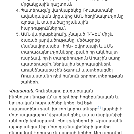
մրցակցային դաշտում։
Պատերազմը վարկաբեկեց Ռուսաստանի
ավանդական մրցակից ԱՄՆ հեղինակությունը
գլոբալ և տարածաշրջանային
հարթություններում։
ԱՄՆ վարկաբեկումը, չնայած ՌԴ-ԵՄ միջև
ծագած լարվածությանը, մեծացրեց
մասնավորապես «հին» Եվրոպայի և ԱՄՆ
տարաձայնությունները, քանի որ ակնհայտ
դարձավ, որ ի տարբերություն Առաջին սառը
պատերազմի, ներկայիս եվրոպացիներն
առանձնապես չեն ձգտում պատերազմել
Ռուսաստանի դեմ հանուն երրորդ տերության
շահերի։
Վրաստան.
Չունենալով քաղաքական
ինքնուրույնություն՝ այդ երկիրը հոգեբանական և
նյութական հարվածներ կրեց։ Եվ եթե
21
սպառազինության խոշոր կորուստները
կարելի է
մոտ ապագայում վերականգնել, ապա վարկանիշի
անկումը երկարատև բնույթ կընդունի. Վրաստանն
այսօր անգամ իր մոտ դաշնակիցների կողմից
ընկալվում է որպես չկայացած երկիր։ Այդ առումով