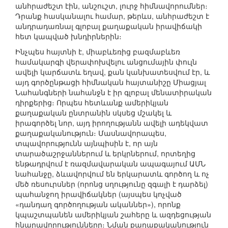
անհրաժեշտ էին, անշուշտ, լուրջ հիմնավորումներ։
Դրանք հասկանալու համար, թերևս, անհրաժեշտ է
անդրադառնալ գլոբալ քաղաքական իրավիճակի
հետ կապված խնդիրներին։
Ինչպես հայտնի է, միաբևեռից բազմաբևեռ
համակարգի վերափոխվելու անցումային փուլն
ավելի կարճատև եղավ, քան կանխատեսվում էր, և
այդ գործընթացի հիմնական հայտանիշը Միացյալ
Նահանգների նահանջն է իր գլոբալ մենատիրական
դիրքերից։ Որպես հետևանք ամերիկյան
քաղաքական ընտրանին սկսեց մշակել և
իրագործել նոր, այդ իրողությանն ավելի ադեկվատ
քաղաքականություն։ Մասնավորապես,
տպավորությունն այնպիսին է, որ այն
տարածաշրջաններում և երկրներում, որտեղից
ենթադրվում է ռազմավարական ապագայում ԱՄՆ
նահանջը, ձևավորվում են երկարատև գործող և ոչ
մեծ ռեսուրսներ (որոնց սղությունը զգալի է դարձել)
պահանջող իրավիճակներ (այսպես կոչված
«դանդաղ գործողության ականներ»), որոնք
կպաշտպանեն ամերիկյան շահերը և ազդեցության
հնարավորությունները։ Նման քաղաքականություն