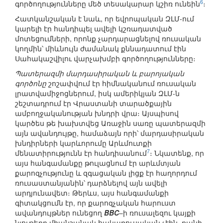
6
գործողությունները մեծ տեսակարար կշիռ ունեին
։
Հատկանշական է նաև, որ եվրոպական ԶԼՄ-ում
կարելի էր հանդիպել ավելի կշռադատված
մոտեցումների, որոնք չարդարացնելով ռուսական
կողմին՝ միևնույն ժամանակ քննադատում էին
Սահակաշվիլու վարչախմբի գործողությունները։
Պատերազմի մարդասիրական և բարոյական
գործոնը
շոշափվում էր հիմնականում ռուսական
լրատվամիջոցներում, իսկ ամերիկյան ԶԼՄ-ն
շեշտադրում էր Վրաստանի տարածքային
ամբողջականության խնդրի վրա։ Այսպիսով
կարծես թե խախտվեց Առաջին սառը պատերազմի
այն ավանդույթը, համաձայն որի՝ մարդասիրական
խնդիրների կարևորումը Արևմուտքի
7
մենատիրությունն էր հանդիսանում
։ Նկատենք, որ
այս հանգամանքը թուլացնում էր արևմտյան
քարոզչությունը և զգացական լիցք էր հաղորդում
ռուսաստանյանին՝ դարձնելով այն ավելի
արդյունավետ։ Թերևս, այս հանգամանքի
գիտակցումն էր, որ քարոզչական հարուստ
ավանդույթներ ունեցող
BBC
–ի ռուսալեզու կայքի
նյութերը միանշանակ հակառուսական չէին, քանի