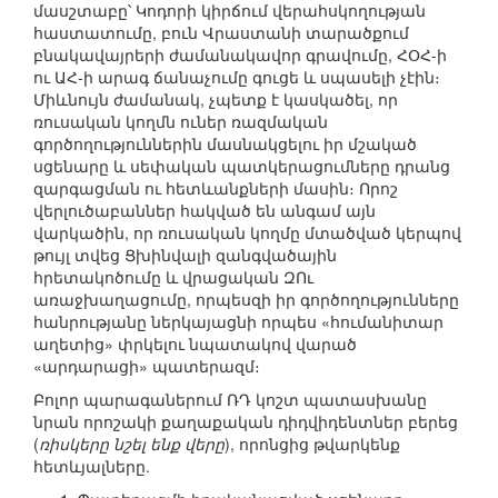
մասշտաբը՝ Կոդորի կիրճում վերահսկողության
հաստատումը, բուն Վրաստանի տարածքում
բնակավայրերի ժամանակավոր գրավումը, ՀՕՀ-ի
ու ԱՀ-ի արագ ճանաչումը գուցե և սպասելի չէին։
Միևնույն ժամանակ, չպետք է կասկածել, որ
ռուսական կողմն ուներ ռազմական
գործողություններին մասնակցելու իր մշակած
սցենարը և սեփական պատկերացումները դրանց
զարգացման ու հետևանքների մասին։ Որոշ
վերլուծաբաններ հակված են անգամ այն
վարկածին, որ ռուսական կողմը մտածված կերպով
թույլ տվեց Ցխինվալի զանգվածային
հրետակոծումը և վրացական ԶՈւ
առաջխաղացումը, որպեսզի իր գործողությունները
հանրությանը ներկայացնի որպես «հումանիտար
աղետից» փրկելու նպատակով վարած
«արդարացի» պատերազմ։
Բոլոր պարագաներում ՌԴ կոշտ պատասխանը
նրան որոշակի քաղաքական դիդվիդենտներ բերեց
(
ռիսկերը նշել ենք վերը
), որոնցից թվարկենք
հետևյալները.