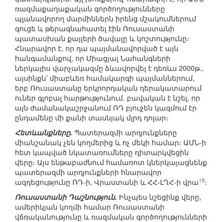
ռազմաքաղաքական գործողությունները
պլանավորող մարմիններն իրենց մշակումներում
գուցե և թերագնահատել էին Ռուսաստանի
պատասխան քայլերի ծավալը և կոշտությունը։
Հնարավոր է, որ դա պայմանավորված է այն
հանգամանքով, որ Միացյալ Նահանգների
ներկայիս վարչակազմը ձևավորվել է դեռևս 2000թ.,
այսինքն՝ միաբևեռ համակարգի պայմաններում,
երբ Ռուսաստանը երկրորդական դերակատարում
ուներ գլոբալ հարթությունում. բավական է նշել, որ
այն ժամանակաշրջանում ՌԴ բյուջեն կազմում էր
ընդամենը մի քանի տասնյակ մլրդ դոլար։
Հետևանքները.
Պատերազմի արդյունքները
միանշանակ չեն կողմերից և ոչ մեկի համար։ ԱՄՆ-ի
հետ կապված նկատառումները դիտարկվեցին
վերը։ Այս ենթաբաժնում համառոտ կներկայացնենք
պատերազմի արդյունքների հնարավոր
19
ազդեցությունը ՌԴ-ի, Վրաստանի և ՀՀ-ԼՂՀ-ի վրա
։
Ռուսաստանի Դաշնություն.
Ինչպես նշեցինք վերը,
ամերիկյան կողմի համար Ռուսաստանի
վճռականությունը և ռազմական գործողությունների