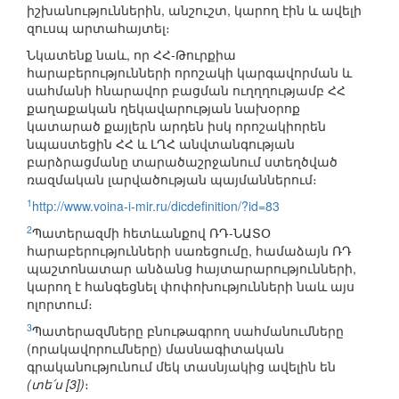
իշխանություններին, անշուշտ, կարող էին և ավելի
զուսպ արտահայտել։
Նկատենք նաև, որ ՀՀ-Թուրքիա
հարաբերությունների որոշակի կարգավորման և
սահմանի հնարավոր բացման ուղղղությամբ ՀՀ
քաղաքական ղեկավարության նախօրոք
կատարած քայլերն արդեն իսկ որոշակիորեն
նպաստեցին ՀՀ և ԼՂՀ անվտանգության
բարձրացմանը տարածաշրջանում ստեղծված
ռազմական լարվածության պայմաններում։
1
http://www.voina-i-mir.ru/dicdefinition/?id=83
2
Պատերազմի հետևանքով ՌԴ-ՆԱՏՕ
հարաբերությունների սառեցումը, համաձայն ՌԴ
պաշտոնատար անձանց հայտարարությունների,
կարող է հանգեցնել փոփոխությունների նաև այս
ոլորտում։
3
Պատերազմները բնութագրող սահմանումները
(որակավորումները) մասնագիտական
գրականությունում մեկ տասնյակից ավելին են
(տե՛ս [3])
։