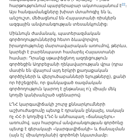
22
հարթությունում պարբերաբար ակտուալանում է
։
Այս հանգամանքները խիստ մտահոգիչ են և,
անշուշտ, մեծացնում են Հայաստանի ռիսկերն
ազգային անվտանգության տեսանկյունից։
Միևնույն ժամանակ, պատերազմական
գործողություններից հետո ձևավորվող
իրադրությունը մարտավարական առումով, թերևս,
կարելի է բարենպաստ համարել Հայաստանի
համար։ Դրանք սթափեցնող ազդեցություն
գործեցին Ադրբեջանի ղեկավարության վրա (դրա
մասին են վկայում այդ երկրի քաղաքական
գործիչների և վերլուծաբանների ելույթները), քանի
որ հիշեցրին, որ ցանկացած ռազմական
գործողություն կարող է ընթանալ ո՛չ միայն մեկ
կողմի կանխանշած սցենարով։
ԼՂՀ կարգավիճակի շուրջ քննարկումների
աշխուժացումը պետք է դրական ընկալել, սակայն
ոչ ՀՀ-ի կողմից ԼՂՀ-ն անհապաղ «ճանաչելու»
առումով. այս հարցում անվտանգության գործոնը
պետք է գերակայի «կարգավիճակի» և ճանաչման
(այն էլ՝ միակողմանի) գործոնի նկատմամբ։