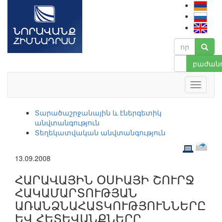
բաժանո
Տարածաշրջանային և էներգետիկ
անվտանգություն
Տեղեկատվական անվտանգություն
13.09.2008
ՀԱՐԱՎԱՅԻՆ ՕՍԻԱՅԻ ՇՈՒՐՋ
ՀԱԿԱՄԱՐՏՈՒԹՅԱՆ
ԱՌԱՆՁՆԱՀԱՏԿՈՒԹՅՈՒՆՆԵՐԸ
ԵՎ ՀԵՏԵՎԱՆՔՆԵՐԸ