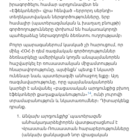
իրագործելու համար արդյունավետ են
«Էֆեկտների» վրա հենված «երրորդ սերնդի»
տեղեկատվական ներգործությունները, երբ
համալիր (պատերազմական և խաղաղ բնույթի)
գործողությունները փոխում են հակառակորդի
պահելաձևը ներազդողին ձեռնտու ուղղությամբ։
Բոլոր պարագաներում կասկած չի հարուցում, որ
մինչ ՀՕՀ-ի դեմ ռազմական գործողություններ
ձեռնարկելը ամերիկյան կողմն անպայմանորեն
հաշվարկել էր ռուսաստանյան միջամտության
հնարավորությունը, այսինքն՝ պետք է նկատի
ունենար նաև պատերազմի անհաջող ելքը։ Այդ
ռազմավարությունը, որը պայմանականորեն
կարելի է անվանել «բացասական արդյունքից բխող
14
էֆեկտների քաղաքականություն»
, ունի յուրովի
տրամաբանություն և նկատառումներ։ Դիտարկենք
դրանք.
Անկախ արդյունքից՝ պատերազմն
անհակադարձելիորեն վատթարացնում է
Վրաստան-Ռուսաստան հարաբերությունները
(անկախ ցանկացած նոր վրացական