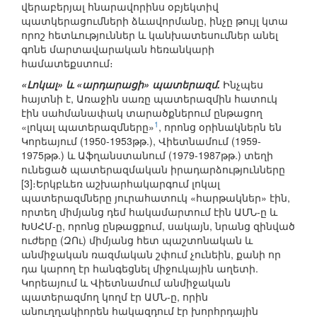
վերաբերյալ հնարավորինս օբյեկտիվ
պատկերացումների ձևավորմանը, ինչը թույլ կտա
որոշ հետևություններ և կանխատեսումներ անել
գոնե մարտավարական հեռանկարի
համատեքստում։
«Լոկալ» և «արդարացի» պատերազմ.
Ինչպես
հայտնի է, Առաջին սառը պատերազմին հատուկ
էին սահմանափակ տարածքներում ընթացող
1
«լոկալ պատերազմները»
, որոնց օրինակներն են
Կորեայում (1950-1953թթ.), Վիետնամում (1959-
1975թթ.) և Աֆղանստանում (1979-1987թթ.) տեղի
ունեցած պատերազմական իրադարձությունները
[3]։Երկբևեռ աշխարհակարգում լոկալ
պատերազմները յուրահատուկ «հարթակներ» էին,
որտեղ միմյանց դեմ հակամարտում էին ԱՄՆ-ը և
ԽՍՀՄ-ը, որոնց ընթացքում, սակայն, նրանց զինված
ուժերը (ԶՈւ) միմյանց հետ պաշտոնական և
անմիջական ռազմական շփում չունեին, քանի որ
դա կարող էր հանգեցնել միջուկային աղետի.
Կորեայում և Վիետնամում անմիջական
պատերազմող կողմ էր ԱՄՆ-ը, որին
անուղղակիորեն հակազդում էր խորհրդային