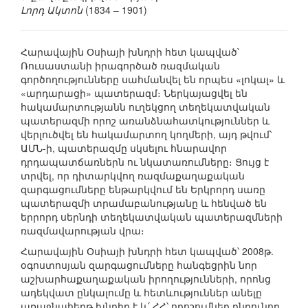
Լորդ Ակտոն
(1834 – 1901)
Հարավային Օսիայի խնդրի հետ կապված՝
Ռուսաստանի իրագործած ռազմական
գործողությունները սահմանվել են որպես «լոկալ» և
«արդարացի» պատերազմ։ Ներկայացվել են
հակամարտությանն ուղեկցող տեղեկատվական
պատերազմի որոշ առանձնահատկություններ և
վերլուծվել են հակամարտող կողմերի, այդ թվում՝
ԱՄՆ-ի, պատերազմը սկսելու հնարավոր
դրդապատճառներն ու նկատառումները։ Ցույց է
տրվել, որ դիտարկվող ռազմաքաղաքական
զարգացումները ենթարկվում են Երկրորդ սառը
պատերազմի տրամաբանությանը և հենված են
երրորդ սերնդի տեղեկատվական պատերազմների
ռազմավարության վրա։
Հարավային Օսիայի խնդրի հետ կապված՝ 2008թ.
օգոստոսյան զարգացումները հանգեցրին նոր
աշխարհաքաղաքական իրողությունների, որոնց
ադեկվատ ընկալումը և հետևություններ անելը
առաջնահերթ խնդիր է և՛ ՀՀ՝ որոշումներ ընդունող