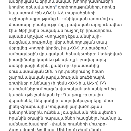
ամերիկյան և բրիտանական խորհրդատուների
9
կողմից ղեկավարվող
գործողությունները, որոնց
նպաստում էին ՀՕՀ և ԱՀ տարածքների
աշխարհագրությունը և էթնիկական առումով ոչ
միատարր բնակչությունը, բավական արդյունավետ
էին։ Թբիլիսին բավական հաջող էր իրագործում
այսպես կոչված «սողացող էքսպանսիայի»
ռազմավարությունը. վերահսկողության տակ
վերցվեց Կոդորի կիրճը, իսկ ՀՕՀ տարածքում
ամրացվեցին վրացական հենակետերը։ Ստեղծված
իրավիճակը կարծես թե պետք է բավարարեր
ամերիկացիներին, քանի որ Վրաստանից
ռուսաստանյան ԶՈւ-ի դուրսբերումից հետո
շարունակական լարվածության բուֆերային
գոտիներ ունենալը (ի դեմս ՀՕՀ-ի և ԱՀ-ի) ՌԴ
սահմաններում ռազմավարական տեսանկյունից
կարծես թե շահեկան էր։ Դա թույլ էր տալիս
վերահսկել էներգակիր խողովակաշարերը, մոտ
լինել Հյուսիսային Կովկասի լարվածության
կենտրոններին, ունենալ ռազմական հենակետեր
Իրանին օդային հարավածներ հասցնելու համար և,
ամենագլխավորը՝ «փակել ռուսների մուտքը»
Հարավային Կովկաս։ Միևնույն ժամանակ,