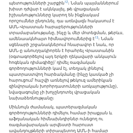
12
պետությունների շարքին
։ Նման պայմաններում
խիստ դժվար է ակնկալել, թե վրացական
իշխանությունները կարող են ինքնակամ
որոշումներ ընդունել. դա առնվազն հակասում է
ԱՄՆ-Վրաստան հարաբերությունների
տրամաբանությանը, ինչը և մեր մոտեցման, թերևս,
13
ամենաակնհայտ հիմնավորումներից է
։ Նման
սցենարի շրջանակներում հնարավոր է նաև, որ
ԱՄՆ-ը անուղղակիորեն է հրահրել Վրաստանին
(օգտագործելով այդ երկրի ղեկավարի անկայուն
հոգեկան դիմագիծը)՝ դիմել ռազմական
գործողությունների կամ էլ, տեղյակ լինելով
պատրաստվող հարձակմանը (ինչը կասկած չի
հարուցում՝ հաշվի առնելով թեկուզ ամերիկյան
զինվորական խորհրդատուների առկայությունը),
նվազագույնը չի խոչընդոտել վրացական
նախաձեռնությանը։
Միևնույն ժամանակ, պատերազմական
գործողությունների դիմելու համար իրաքյան և
աֆղանական հիմնախնդիրներ ունեցող ու
ռազմավարական արվեստի հարուստ
ավանդույթների տիրապետող ԱՄՆ-ի համար