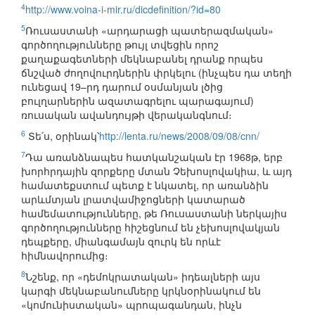
4
http://www.voina-i-mir.ru/dicdefinition/?id=80
5
Ռուսաստանի «արդարացի պատերազմական»
գործողությունները թույլ տվեցին որոշ
քաղաքագետների մեկնաբանել դրանք որպես
ճնշված ժողովուրդներին փրկելու (ինչպես դա տեղի
ունեցավ 19–րդ դարում օսմանյան լծից
բուլղարներին ազատագրելու պարագայում)
ռուսական ավանդույթի վերականգնում։
6
Տե՛ս, օրինակ՝
http://lenta.ru/news/2008/09/08/cnn/
7
Դա առանձնապես հատկանշական էր 1968թ, երբ
խորհրդային զորքերը մտան Չեխոսլովակիա, և այդ
համատեքստում պետք է նկատել, որ առանձին
արևմտյան լրատվամիջոցների կատարած
համեմատությունները, թե Ռուսաստանի ներկայիս
գործողությունները հիշեցնում են չեխոսլովակյան
դեպքերը, միանգամայն զուրկ են որևէ
հիմնավորումից։
8
Նշենք, որ «դեմոկրատական» իդեալների այս
կարգի մեկնաբանումները կրկնօրինակում են
«կոմունիստական» պրոպագանդան, ինչն