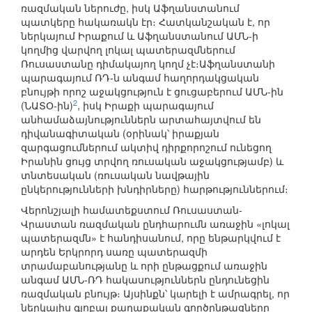
ռազմական ներուժը, իսկ Աֆղանստանում
պատկերը հակառակն էր։ Հատկանշական է, որ
ներկայում Իրաքում և Աֆղանստանում ԱՄՆ-ի
կողմից վարվող լոկալ պատերազմներում
Ռուսաստանը դիմակայող կողմ չէ։Աֆղանստանի
պարագայում ՌԴ-ն անգամ հաղորդակցական
բնույթի որոշ աջակցություն է ցուցաբերում ԱՄՆ-ին
2
(ՆԱՏՕ-ին)
, իսկ Իրաքի պարագայում
անհամաձայնություններն արտահայտվում են
դիվանագիտական (օրինակ՝ իրաքյան
զարգացումներում ակտիվ դիրքորոշում ունեցող
Իրանին ցույց տրվող ռուսական աջակցությամբ) և
տնտեսական (ռուսական նավթային
ընկերությունների խնդիրները) հարթություններում։
Վերոնշյալի համատեքստում Ռուսաստան-
Վրաստան ռազմական ընդհարումն առաջին «լոկալ
պատերազմն» է հանդիսանում, որը ենթարկվում է
արդեն Երկրորդ սառը պատերազմի
տրամաբանությանը և որի ընթացքում առաջին
անգամ ԱՄՆ-ՌԴ հակասություններն ընդունեցին
ռազմական բնույթ։ Այսինքն՝ կարելի է ամրագրել, որ
ներկայիս գլոբալ քաղաքական գործընթացները