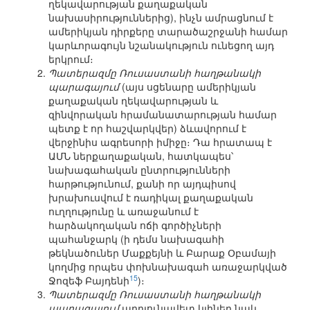
ղեկավարության քաղաքական
նախասիրություններից), ինչն ամրացնում է
ամերիկյան դիրքերը տարածաշրջանի համար
կարևորագույն նշանակություն ունեցող այդ
երկրում։
Պատերազմը Ռուսաստանի հաղթանակի
պարագայում
(այս սցենարը ամերիկյան
քաղաքական ղեկավարության և
զինվորական հրամանատարության համար
պետք է որ հաշվարկվեր) ձևավորում է
վերջինիս ագրեսորի իմիջը։ Դա հրատապ է
ԱՄՆ ներքաղաքական, հատկապես՝
նախագահական ընտրությունների
հարթությունում, քանի որ այդպիսով
խրախուսվում է ռադիկալ քաղաքական
ուղղությունը և առաջանում է
հարձակողական ոճի գործիչների
պահանջարկ (ի դեմս նախագահի
թեկնածուներ Մաքքեյնի և Բարաք Օբամայի
կողմից որպես փոխնախագահ առաջարկված
15
Ջոզեֆ Բայդենի
)։
Պատերազմը Ռուսաստանի հաղթանակի
պարագայում
արդյունավետ կլիներ նաև