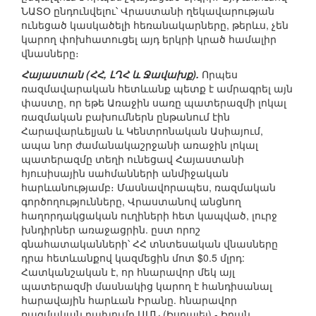
ՆԱՏՕ ընդունվելու՝ Վրաստանի ղեկավարության
ունեցած կասկածելի հեռանակարները, թերևս, չեն
կարող փոխհատուցել այդ երկրի կրած համալիր
վնասները։
Հայաստան (ՀՀ, ԼՂՀ և Ջավախք).
Որպես
ռազմավարական հետևանք պետք է ամրագրել այն
փաստը, որ եթե Առաջին սառը պատերազմի լոկալ
ռազմական բախումներն ընթանում էին
Հարավարևելյան և Կենտրոնական Ասիայում,
ապա նոր ժամանակաշրջանի առաջին լոկալ
պատերազմը տեղի ունեցավ Հայաստանի
հյուսիսային սահմանների անմիջական
հարևանությամբ։ Մասնավորապես, ռազմական
գործողությունները, Վրաստանով անցնող
հաղորդակցական ուղիների հետ կապված, լուրջ
խնդիրներ առաջացրին. ըստ որոշ
գնահատականների՝ ՀՀ տնտեսական վնասները
դրա հետևանքով կազմեցին մոտ $0.5 մլրդ:
Հատկանշական է, որ հնարավոր մեկ այլ
պատերազմի մասնակից կարող է հանդիսանալ
հարավային հարևան Իրանը. հնարավոր
ռազմական բախումը ԱՄՆ (Իսրայել) - Իրան