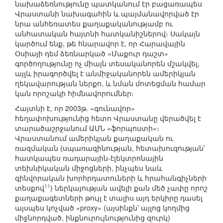
նախաձեռնությունը պատկանում էր բացառապես
Վրաստանի նախագահին և պայմանավորված էր
նրա անհեռատես քաղաքականությամբ ու
անհատական հայտնի հատկանիշներով։ Սակայն
կարծում ենք, թե հնարավոր է, որ Հարավային
Օսիայի դեմ ձեռնարկած «Մաքուր դաշտ»
գործողությունը ոչ միայն տեսականորեն մշակվել,
այլև իրագործվել է անմիջականորեն ամերիկյան
ղեկավարության ներքո, և նման մոտեցման համար
կան որոշակի հիմնավորումներ։
Հայտնի է, որ 2003թ. «գունավոր»
հեղափոխությունից հետո Վրաստանը վերածվել է
տարածաշրջանում ԱՄՆ «ֆորպոստի»։
Վրաստանում ամերիկյան քաղաքական ու
ռազմական (սպառազինության, հետախուզության՝
հատկապես ռադարային-էլեկտրոնային
տեխնիկական միջոցների, ինչպես նաև
զինվորական խորհրդատուների և հրահանգիչների
11
տեսքով
) ներկայության ավելի քան մեծ չափը որոշ
քաղաքագետների թույլ է տալիս այդ երկիրը դասել
այսպես կոչված «proxy» (այսինքն՝ այլոց կողմից
միջնորդված, ինքնուրույնությունից զուրկ)