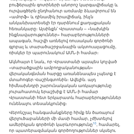
բուֆերային գոտիների անորոշ կարգավիճակը և
ուրվագծերն ընդհանուր առմամբ ձևավորում են
«ամորֆ» և դինամիկ իրավիճակ, ինչն
անկանխատեսելի էր դարձնում քաղաքական
հեռանկարը։ Այսինքն՝ Վրաստան – «նախկին
ինքնավարություններ» հարաբերությունների
ապագան, հաշվի առնելով ռուսական գործոնի
գլոբալ և տարածաշրջանային ակտուալացումը,
ռիսկեր էր պարունակում ԱՄՆ-ի համար։
Ակնհայտ է նաև, որ Վրաստանի այսպես կոչված
«տարածքային ամբողջականության»
վերականգնման հարցը առանձնապես չպետք է
մտահոգեր Վաշինգտոնին։ Ավելին. այդ
հիմնախնդրի շարունակական առկայությունը
յուրահատուկ երաշխիք է ԱՄՆ-ի համար
Վրաստանի հետ երկարատև հարաբերություններ
ունենալու տեսանկյունից։
Վերոնշյալ հանգամանքները հիմք են ծառայում
վերլուծաբանների մի մասի համար, չժխտելով
10
ամերիկյան գործոնի կարևորությունը
, համարել,
որ պատերազմական գործողություններ սկսելու