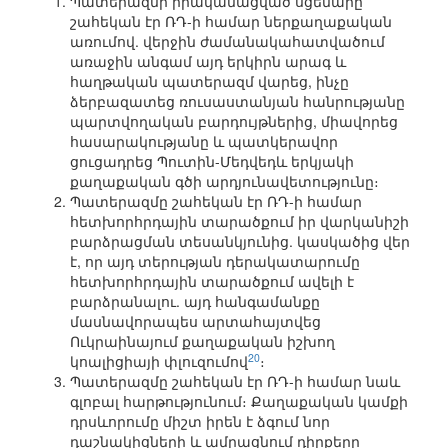
Պատերազմի իրականացված սցենարը
շահեկան էր ՌԴ-ի համար ներքաղաքական
առումով. վերջին ժամանակահատվածում
առաջին անգամ այդ երկիրն արագ և
հաղթական պատերազմ վարեց, ինչը
ձերբազատեց ռուսաստանյան հանրությանը
պարտվողական բարդույթներից, միավորեց
հասարակությանը և պատկերավոր
ցուցադրեց Պուտին-Մեդվեդև երկյակի
քաղաքական գծի արդյունավետությունը։
Պատերազմը շահեկան էր ՌԴ-ի համար
հետխորհրդային տարածքում իր վարկանիշի
բարձրացման տեսանկյունից. կասկածից վեր
է, որ այդ տերության դերակատարումը
հետխորհրդային տարածքում ավելի է
բարձրանալու. այդ հանգամանքը
մասնավորապես արտահայտվեց
Ուկրաինայում քաղաքական իշխող
20
կոալիցիայի փլուզումով
։
Պատերազմը շահեկան էր ՌԴ-ի համար նաև
գլոբալ հարթությունում։ Քաղաքական կամքի
դրսևորումը միշտ իրեն է ձգում նոր
դաշնակիցների և ամրացնում դիրքերը