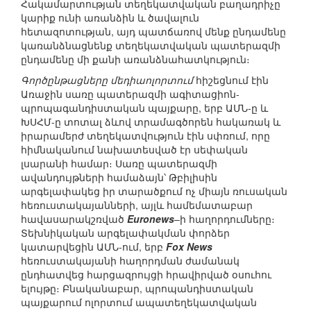
Հակամարտության տեղեկատվական բաղադրիչը
կարիք ունի առանձին և ծավալուն
հետազոտության, այդ պատճառով մենք ընդամենը
կառանձնացնենք տեղեկատվական պատերազմի
ընդամենը մի քանի առանձնահատկություն։
Գործընթացները մեդիաոլորտում
հիշեցնում էին
Առաջին սառը պատերազմի ագիտացիոն-
պրոպագանդիստական պայքարը, երբ ԱՄՆ-ը և
ԽՍՀՄ-ը տոտալ ձևով տրամագծորեն հակառակ և
իրարամերժ տեղեկատվություն էին սփռում, որը
հիմնականում նախատեսված էր սեփական
լսարանի համար։ Սառը պատերազմի
ավանդույթների համաձայն՝ Թբիլիսին
արգելափակեց իր տարածքում ոչ միայն ռուսական
հեռուստակայանների, այլև համեմատաբար
հավասարակշռված
Euronews
–ի հաղորդումները։
Տեխնիկական արգելափակման փորձեր
կատարվեցին ԱՄՆ-ում, երբ
Fox News
հեռուստակայանի հաղորդման ժամանակ
ընդհատվեց հարցազրույցի հրավիրված օսուհու
ելույթը։ Բնականաբար, պրոպանդիստական
պայքարում ոլորտում ապատեղեկատվական