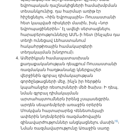
եվրոպական դաշնակիցների համախմբման
տեսանկյունից. դա հարմար առիթ էր
հիշեցնելու «հին Եվրոպային» Ռուսաստանի
հետ կապված ռիսկերի մասին, իսկ «նոր
եվրոպացիներին»՝ էլ ավելի սերտացնելու
հարաբերությունները ԱՄՆ-ի հետ (ինչպես դա
տեղի ունեցավ Լեհաստանում
հակահրթիռային համակարգերի
տեղակայման խնդրում)։
Ամերիկյան համապատասխան
քաղաքականության դեպքում Ռուսաստանի
ռազմական հաղթանակը կներքաշեր
վերջինին գլոբալ դիմակայության
գործընթացների մեջ, ինչն իր հերթին
կպահանջեր ռեսուրսների մեծ ծախս։ Ի դեպ,
նման գլոբալ դիմակայման
արտահայտումներն իրենց չսպասեցրին.
արդեն սեպտեմբերի առաջին օրերին
Մոսկվան հայտարարեց Վենեսուելայի
ափերին նոյեմբերին ռազմածովային
16
զինավարժություններ անցկացնելու մասին
։
Նման ռազմավարությունը Առաջին սառը