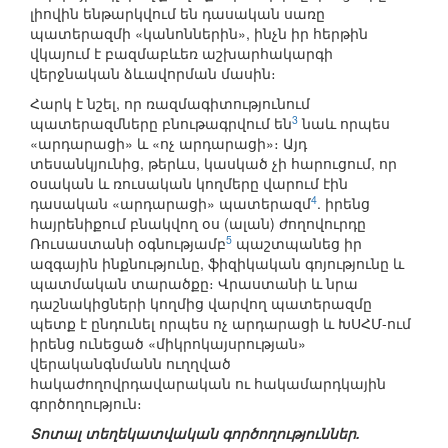
լիովին ենթարկվում են դասական սառը
պատերազմի «կանոններին», ինչն իր հերթին
վկայում է բազմաբևեռ աշխարհակարգի
վերջնական ձևավորման մասին։
Հարկ է նշել, որ ռազմագիտությունում
3
պատերազմները բնութագրվում են
նաև որպես
«արդարացի» և «ոչ արդարացի»։ Այդ
տեսանկյունից, թերևս, կասկած չի հարուցում, որ
օսական և ռուսական կողմերը վարում էին
4
դասական «արդարացի» պատերազմ
. իրենց
հայրենիքում բնակվող օս (ալան) ժողովուրդը
5
Ռուսաստանի օգնությամբ
պաշտպանեց իր
ազգային ինքնությունը, ֆիզիկական գոյությունը և
պատմական տարածքը։ Վրաստանի և նրա
դաշնակիցների կողմից վարվող պատերազմը
պետք է ընդունել որպես ոչ արդարացի և ԽՍՀՄ-ում
իրենց ունեցած «միկրոկայսրության»
վերականգնմանն ուղղված
հակաժողովրդավարական ու հակամարդկային
գործողություն։
Տոտալ տեղեկատվական գործողություններ.