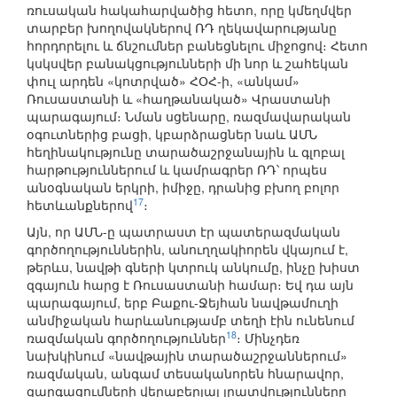
ռուսական հակահարվածից հետո, որը կմեղմվեր
տարբեր խողովակներով ՌԴ ղեկավարությանը
հորդորելու և ճնշումներ բանեցնելու միջոցով։ Հետո
կսկսվեր բանակցությունների մի նոր և շահեկան
փուլ արդեն «կոտրված» ՀՕՀ-ի, «անկամ»
Ռուսաստանի և «հաղթանակած» Վրաստանի
պարագայում։ Նման սցենարը, ռազմավարական
օգուտներից բացի, կբարձրացներ նաև ԱՄՆ
հեղինակությունը տարածաշրջանային և գլոբալ
հարթություններում և կամրագրեր ՌԴ՝ որպես
անօգնական երկրի, իմիջը, դրանից բխող բոլոր
17
հետևանքներով
։
Այն, որ ԱՄՆ-ը պատրաստ էր պատերազմական
գործողություններին, անուղղակիորեն վկայում է,
թերևս, նավթի գների կտրուկ անկումը, ինչը խիստ
զգայուն հարց է Ռուսաստանի համար։ Եվ դա այն
պարագայում, երբ Բաքու-Ջեյհան նավթամուղի
անմիջական հարևանությամբ տեղի էին ունենում
18
ռազմական գործողություններ
։ Մինչդեռ
նախկինում «նավթային տարածաշրջաններում»
ռազմական, անգամ տեսականորեն հնարավոր,
զարգացումների վերաբերյալ լրատվությունները