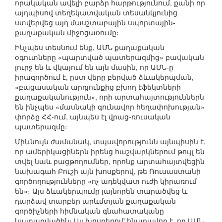
որակական ավելի բարձր հարթությունում, քանի որ
այդպիսով տեղեկատվական տեսանկյունից
ստվերվեց այդ մասշտաբային սպորտային-
քաղաքական միջոցառումը։
Ինչպես տեսնում ենք, ԱՄՆ քաղաքական
օգուտները «պարտված պատերազմից» բավական
լուրջ են և վկայում են այն մասին, որ ԱՄՆ-ը
իրագործում է, ըստ վերը բերված ձևակերպման,
«բացասական արդյունքից բխող էֆեկտների
քաղաքականություն», որի արտահայտություններն
են ինչպես «մասնակի գունավոր հեղափոխության»
փորձը ՀՀ-ում, այնպես էլ վրաց-ռուսական
պատերազմը։
Միևնույն ժամանակ, տպավորությունն այնպիսին է,
որ ամերիկացիներն իրենց հաշվարկներում թույլ են
տվել նաև բացթողումներ, որոնք արտահայտվեցին
նախագահ Բուշի այն խոսքերով, թե Ռուսաստանի
գործողությունները «ոչ ադեկվատ ուժի կիրառում
են»։ Այս ձևակերպումը լայնորեն տարածվեց և
դարձավ տարբեր արևմտյան քաղաքական
գործիչների հիմնական գնահատականը
կատարվածին։ Այլ խոսքերով՝ հնարավոր է, որ ԱՄՆ