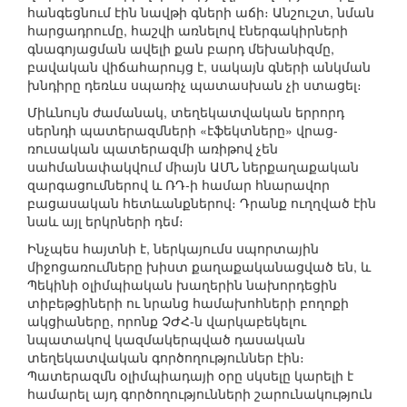
հանգեցնում էին նավթի գների աճի։ Անշուշտ, նման
հարցադրումը, հաշվի առնելով էներգակիրների
գնագոյացման ավելի քան բարդ մեխանիզմը,
բավական վիճահարույց է, սակայն գների անկման
խնդիրը դեռևս սպառիչ պատասխան չի ստացել։
Միևնույն ժամանակ, տեղեկատվական երրորդ
սերնդի պատերազմների «էֆեկտները» վրաց-
ռուսական պատերազմի առիթով չեն
սահմանափակվում միայն ԱՄՆ ներքաղաքական
զարգացումներով և ՌԴ-ի համար հնարավոր
բացասական հետևանքներով։ Դրանք ուղղված էին
նաև այլ երկրների դեմ։
Ինչպես հայտնի է, ներկայումս սպորտային
միջոցառումները խիստ քաղաքականացված են, և
Պեկինի օլիմպիական խաղերին նախորդեցին
տիբեթցիների ու նրանց համախոհների բողոքի
ակցիաները, որոնք ՉԺՀ-ն վարկաբեկելու
նպատակով կազմակերպված դասական
տեղեկատվական գործողություններ էին։
Պատերազմն օլիմպիադայի օրը սկսելը կարելի է
համարել այդ գործողությունների շարունակություն