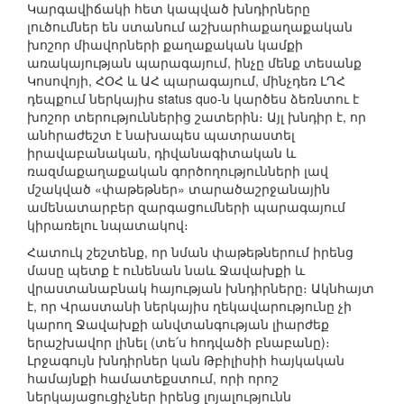
Կարգավիճակի հետ կապված խնդիրները
լուծումներ են ստանում աշխարհաքաղաքական
խոշոր միավորների քաղաքական կամքի
առակայության պարագայում, ինչը մենք տեսանք
Կոսովոյի, ՀՕՀ և ԱՀ պարագայում, մինչդեռ ԼՂՀ
դեպքում ներկայիս status quo-ն կարծես ձեռնտու է
խոշոր տերություններից շատերին։ Այլ խնդիր է, որ
անհրաժեշտ է նախապես պատրաստել
իրավաբանական, դիվանագիտական և
ռազմաքաղաքական գործողությունների լավ
մշակված «փաթեթներ» տարածաշրջանային
ամենատարբեր զարգացումների պարագայում
կիրառելու նպատակով։
Հատուկ շեշտենք, որ նման փաթեթներում իրենց
մասը պետք է ունենան նաև Ջավախքի և
վրաստանաբնակ հայության խնդիրները։ Ակնհայտ
է, որ Վրաստանի ներկայիս ղեկավարությունը չի
կարող Ջավախքի անվտանգության լիարժեք
երաշխավոր լինել (տե՛ս հոդվածի բնաբանը)։
Լրջագույն խնդիրներ կան Թբիլիսիի հայկական
համայնքի համատեքստում, որի որոշ
ներկայացուցիչներ իրենց լոյալությունն