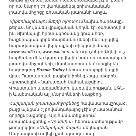
որ դա կարող էր վարկաբեկել բրիտանական
լրատվամիջոցը ռուսական լսարանի առջև։
Կիբեռհարձակումների ոլորտում
նախահարձակը,
թերևս, նույնպես վրացական կողմն էր. օգոստոսի 8-
ին, Ցխինվալի հրետակոծմանը զուգահեռ,
հաքերական կիբեռհարձակումների ենթարկվեց
հարավօսական վեբկայքերի մի զգալի մասը
(
www.osradio.ru, www.osinform.ru
և ուրիշներ)։ Ավելի ուշ
հարձակումներ կատարվեցին նաև ռուսաստանյան
լրատվամիջոցների, մասնավորապես՝ անգլերեն
հաղորդվող
Russia Today
հեռուստաալիքի կայքի
վրա։ Պատասխան քայլերն իրենց չսպասեցրին.
«կոտրվեցին» նախագահ Սահակաշվիլու,
Վրաստանի պառլամենտի, կառավարության, ԱԳՆ-
ի և պետական այլ մարմինների կայքերը։
Հայկական լրատվամիջոցները
հավասարակշռված,
բայց այնքան էլ բովանդակալից չէին լուսաբանում
գործընթացները։ Այդ համատեքստում
առանձնացնենք
«Արմենիա»
հեռուսատեսությամբ
թողարկվող
«Ամերիկայի ձայնի»
մեկնաբան
Մարատյանի ավելի քան պարզունակ