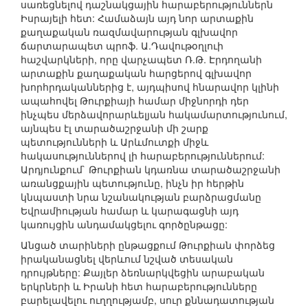
սառեցնելով դաշնակցային հարաբերություններն
Իսրայելի հետ: Համաձայն այդ նոր արտաքին
քաղաքական ռազմավարության գլխավոր
ճարտարապետ պրոֆ. Ա.Դավութօղլուի
հաշվարկների, որը վարչապետ Ռ.Թ. Էրդողանի
արտաքին քաղաքական հարցերով գլխավոր
խորհրդականներից է, այդպիսով հնարավոր կլինի
ապահովել Թուրքիայի համար միջնորդի դեր
ինչպես մերձավորարևելյան հակամարտությունում,
այնպես էլ տարածաշրջանի մի շարք
պետությունների և Արևմուտքի միջև
հակասություններով լի հարաբերություններում:
Արդյունքում` Թուրքիան կդառնա տարածաշրջանի
առանցքային պետությունը, ինչն իր հերթին
կնպաստի նրա նշանակության բարձրացմանը
Եվրամիության համար և կարագացնի այդ
կառույցին անդամակցելու գործընթացը:
Անցած տարիների ընթացքում Թուրքիան փորձեց
իրականացնել վերևում նշված տեսական
դրույթները: Քայլեր ձեռնարկվեցին արաբական
երկրների և Իրանի հետ հարաբերությունները
բարելավելու ուղղությամբ, սուր քննադատության