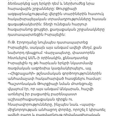
ձեռնարկեց այդ երկրի դեմ և ներխուժեց նրա
հարավային շրջանները: Թուրքիայի
ազգաբնակչությանը վերջին տարիներին հատուկ
հակաիսրայելական տրամադրությունները հասան
գագաթնակետին: Տեղի ունեցան հարյուր
հազարանոց ցույցեր, քաղաքական շրջանակները
դատապարտեցին Իսրայելին:
Ռ.Թ. Էրդողանը նույնպես դատապարտեց
Իսրայելին, սակայն այս անգամ ավելի մեղմ, քան
նախորդ դեպքում: Վարչապետը, փաստորեն
հետևելով ԱՄՆ-ի օրինակին, քննադատեց
Իսրայելին ոչ թե հարևան երկրի նկատմամբ
ռազմական ագրեսիա կազմակերպելու, այլ
«Հիզբալլահի»
թշնամական գործողություններին
անհամաչափ հակահարված հասցնելու համար:
Պաշտոնական Թուրքիայի նման մոտեցումը
վկայում էր, որ այս անգամ Անկարան, հաշվի
առնելով իր բացառիկ բարենպաստ
աշխարհաքաղաքական դիրքն ու
հնարավորությունները, ինչպես նաև «պարզ»
միջնորդության անհաջող փորձը, որոշել է կիրառել
ավելի բարդ և բազմաբնույթ դիվանագիտական