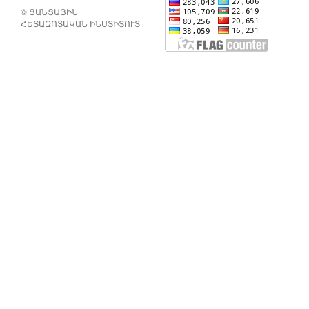
© ՑԱՆՑԱՅԻՆ
ՀԵՏԱԶՈՏԱԿԱՆ ԻՆՍՏԻՏՈՒՏ