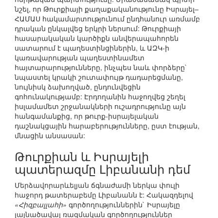
նշել, որ Թուրքիայի քաղաքականությունը Իսրայել–
ՀԱՄԱՍ հակամարտությունում ընդհանուր առմամբ
դրական ընկալվեց երկրի ներսում: Թուրքիայի
հասարակական կարծիքն անվերապահորեն
սատարում է պաղեստինցիներին, և ԱԶԿ-ի
կառավարության պաղեստինամետ
հայտարարությունները, ինչպես նաև փորձերը`
նպաստել կրակի շուտափույթ դադարեցմանը,
նույնիսկ ձախողված, ընդունվեցին
գոհունակությամբ: Էրդողանին հաջողվեց շեղել
իսլամամետ շրջանակների ուշադրությունը այն
հանգամանքից, որ թուրք-իսրայելական
դաշնակցային հարաբերությունները, ըստ էության,
մնացին անսասան:
Թուրքիան և Իսրայելի
պատերազմը Լիբանանի դեմ
Մերձավորարևելյան ճգնաժամի ներկա փուլի
հաջորդ թատերաբեմը Լիբանանն է: Հակազդելով
«Հիզբալլահի»
գործողություններին` Իսրայելը
լայնածավալ ռազմական գործողություններ