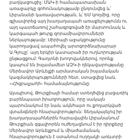
բաղկացուցիչ: ՄԱԿ-ի համապատասխան
առաջարկը գոհունակությամբ ընդունվեց և՛
Լիբանանի կառավարության, և՛ ԵՄ կողմից, որը
գլխավորեց այդ խաղաղապահ առաքելությունն ու
այդ պատճառով շահագրգռված էր մարտունակ և
կարգապահ թուրք զորամիավորումների
ներկայությամբ: Սիրիայի աջակցությունը
կարողացավ ապահովել արտգործնախարար
Ա.Գյուլը` այդ երկիր կատարած իր ուղևորության
ընթացքում: Գաղտնի խողովակներով, որոնք
կապում են իսլամամետ ԱԶԿ-ի ղեկավարությանը
Մերձավոր Արևելքի արմատական իսլամական
կազմակերպությունների հետ, ստացվեց նաև
«Հիզբալլահի»
համաձայնությունը:
Այսպիսով, Թուրքիայի համար ստեղծվեց բացառիկ
բարենպաստ իրադրություն, որը սակայն
պարունակում էր նաև ակնհայտ ու քողարկված
վտանգների հնարավորություն: Տեղակայելով իր
խաղաղապահներին հարավային Լիբանանում`
Թուրքիան զգալիորեն ուժեղացնում է իր դիրքերը
Մերձավոր Արևելքում և միաժամանակ
հնարավորություն է ստանում ուղղակի առևտրի