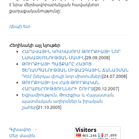
է նրա մերձավորարևելյան հավակնոտ
քաղաքականությունը:
դեպի ետ
Հեղինակի այլ նյութեր
ՀԱՐԱՎԱՅԻՆ ԿՈՎԿԱՍՈՒՄ ԹՈՒՐՔԻԱՅԻ ՆՈՐ
ՆԱԽԱՁԵՌՆՈՒԹՅԱՆ ՄԱՍԻՆ
[29.09.2008]
ԹՈՒՐՔԻԱՅԻ ՊԱՅՔԱՐԸ ՀԱՅՈՑ
ՑԵՂԱՍՊԱՆՈՒԹՅԱՆ ՄԻՋԱԶԳԱՅԻՆ ՃԱՆԱՉՄԱՆ
ԴԵՄ (ներկա փուլի նոր միտումներ)
[24.07.2008]
ԹՈՒՐՔԻԱՅԻ ԵՎ ՀԱՅ-ԹՈՒՐՔԱԿԱՆ
ՀԱՐԱԲԵՐՈՒԹՅՈՒՆՆԵՐԻ ՇՈՒՐՋ
[20.12.2007]
Եվրամիություն, Թուրքիա և Հայաստան.
պատմական աղերսներ և իրական
շահեր
[21.10.2005]
Գլխավոր
⋅
Մեր մասին