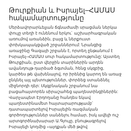
Թուրքիան և Իսրայել–ՀԱՄԱՍ
հակամարտությունը
Մերձավորարևելյան ճգնաժամի սրացման ներկա
փուլը տեղի է ունենում երկու` աշխարհագրական
առումով առանձին, բայց և ներքուստ
փոխկապակցված շրջաններում: Նրանցից
առաջինը Գազայի շրջանն է, որտեղ ընթանում է
Իսրայել–ՀԱՄԱՍ սուր հակամարտությունը: Այստեղ
Թուրքիան, ըստ վերջին տարիներին արդեն
ավանդույթ դարձած ձգտման, հենց սկզբից,
կարծես թե վախենալով, որ իրենից կարող են առաջ
ընկնել այլ պետություններ, փորձեց ստանձնել
միջնորդի դեր: Սկզբնական շրջանում նա
բացահայտորեն սիրաշահեց պաղեստինցիներին:
Վարչապետ Էրդողանը հանդես եկավ
պաղեստինամետ հայտարարությամբ`
դատապարտելով Իսրայելին ռազմական
գործողություններ սանձելու համար, իսկ ավելի ուշ
արտգործնախարար Ա.Գյուլը, բնութագրելով
Իսրայելի կողմից «այդքան մեծ թվով