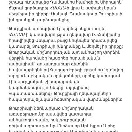
շտապ ուղարկվեց Դամասկոս համոզելու Սիրիային`
ճնշում գործադրել
ՀԱՄԱՍ
-ի վրա և ստիպել նրան
մեղմելու իր դիրքը: Սակայն Դամասկոսը Թուրքիայի
խնդրանքին չարձագանքեց:
Թուրքիան ստիպված էր գործել ինքնուրույն:
ՀԱՄԱՍ
-ի կառավարության ղեկավար Ի. Հանիյահը
հրավիրվեց Անկարա, բայց նույնպես հրաժարվեց
կատարել Թուրքիայի խնդրանքը և մեղմել իր դիրքը:
Թուրքական միջնորդության այդ անհաջող փորձին
վերջին հարվածը հասցրեց իսրայելական
ավիացիան` ցուցադրաբար գետնին
հավասարեցնելով Գազայի Էրեզի շրջանում գտնվող
արդյունաբերական օբյեկտները, որոնք կառուցում
էին թուրքական շինարարական
կազմակերպությունները` այդպիսով
«պատասխանելով» Թուրքիայի ղեկավարների
հակաիսրայելական հռետորական վարժանքներին:
Թուրքիայի ձեռնարկած միջնորդական
առաքելությունը պսակվեց կատարյալ
անհաջողությամբ, իսկ թուրքական
դիվանագիտությունը Մերձավոր Արևելքում կրեց
հերթական պարտությունը: Միաժամանակ պիտի