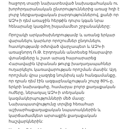
հաջորդ տարի նախատեսված նախագահական ու
խորհրդարանական ընտրություններից առաջ հղի է
լուրջ ներքաղաքական բարդություններով, քանի որ
ԱԶԿ-ի դեմ առաջին հերթին դուրս կգան նրա
հենարանը կազմող իսլամամետ շրջանակները:
Որոշակի արկածախնդրությամբ և առանց երկար
վարանելու կարևոր որոշումներ ընդունելու
հատկությամբ օժտված վարչապետ և ԱԶԿ-ի
առաջնորդ Ռ.Թ. Էրդողանն անտեսեց հնարավոր
վտանգները և շատ արագ հայտարարեց
Հարավային Լիբանան թուրք խաղաղապահներ
ուղարկելու կառավարության որոշման մասին: Այդ
որոշման վրա չազդեց նույնիսկ այն հանգամանքը,
որ դրան դեմ էին ազգաբնակչության շուրջ 80%-ը,
երկրի նախագահը, համարյա բոլոր քաղաքական
ուժերը, ներառյալ ԱԶԿ-ի տեղական
կազմակերպությունների մեծ մասը:
Նախապատվությունը տրվեց հեռահար
աշխարհաքաղաքական նպատակներին և
կարճաժամկետ արտաքին քաղաքական
հաշվարկներին: