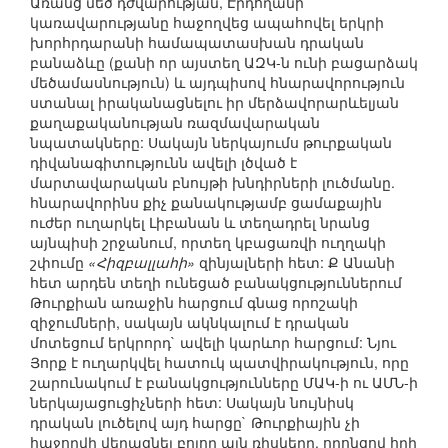
Առանց մեծ դժվարության, Էրդողանի
կառավարությանը հաջողվեց ապահովել երկրի
խորհրդարանի համապատասխան դրական
բանաձևը (քանի որ այստեղ ԱԶԿ-ն ունի բացարձակ
մեծամասնություն) և այդպիսով հնարավորություն
ստանալ իրականացնելու իր մերձավորարևելյան
քաղաքականության ռազմավարական
նպատակները: Սակայն ներկայումս թուրքական
դիվանագիտությունն ավելի լծված է
մարտավարական բնույթի խնդիրների լուծմանը.
հնարավորինս քիչ քանակությամբ ցամաքային
ուժեր ուղարկել Լիբանան և տեղադրել նրանց
այնպիսի շրջանում, որտեղ կբացառվի ուղղակի
շփումը
«Հիզբալլահի»
զինյալների հետ: Ք Անանի
հետ արդեն տեղի ունեցած բանակցություններում
Թուրքիան առաջին հարցում գնաց որոշակի
զիջումների, սակայն ակնկալում է դրական
մոտեցում երկրորդ` ավելի կարևոր հարցում: Նյու
Յորք է ուղարկվել հատուկ պատվիրակություն, որը
շարունակում է բանակցությունները ՄԱԿ-ի ու ԱՄՆ-ի
ներկայացուցիչների հետ: Սակայն նույնիսկ
դրական լուծելով այդ հարցը` Թուրքիային չի
հաջողվի վերացնել բոլոր այն ռիսկերը, որոնցով հղի