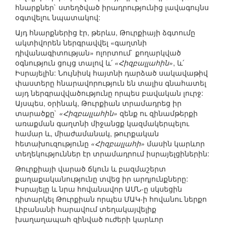
հնարքներ` ստեղծված իրադրությունից լավագույնս
օգտվելու նպատակով:
Այդ հնարքներից էր, թերևս, Թուրքիայի ձգտումը
ակտիվորեն ներգրավվել «գաղտնի
դիվանագիտության» ոլորտում` քողարկված
օգնություն ցույց տալով և՛
«Հիզբալլահին»
, և՛
Իսրայելին: Նույնիսկ հայտնի դարձած սակավաթիվ
փաստերը հնարավորություն են տալիս գնահատել
այդ ներգրավվածությունը որպես բավական լուրջ:
Այսպես, օրինակ, Թուրքիան տրամադրեց իր
տարածքը`
«Հիզբալլահին»
զենք ու զինամթերքի
առաքման գաղտնի միջանցք կազմակերպելու
համար և, միաժամանակ, թուրքական
հետախուզությունը
«Հիզբալլահի»
մասին կարևոր
տեղեկություններ էր տրամադրում իսրայելցիներին:
Թուրքիայի վարած ճկուն և բազմաշերտ
քաղաքականությունը տվեց իր արդյունքները:
Իսրայելը և նրա հովանավոր ԱՄՆ-ը սկսեցին
դիտարկել Թուրքիան որպես ՄԱԿ-ի հովանու ներքո
Լիբանանի հարավում տեղակայվելիք
խաղաղապահ զինված ուժերի կարևոր