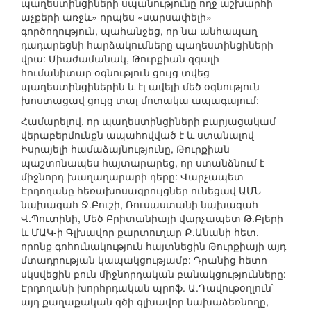
պաղեստինցիների սպանությունը ողջ աշխարհի
աչքերի առջև» որպես «սարսափելի»
գործողություն, պահանջեց, որ նա անհապաղ
դադարեցնի հարձակումները պաղեստինցիների
վրա: Միաժամանակ, Թուրքիան զգալի
հումանիտար օգնություն ցույց տվեց
պաղեստինցիներին և էլ ավելի մեծ օգնություն
խոստացավ ցույց տալ մոտակա ապագայում:
Համարելով, որ պաղեստինցիների բարյացակամ
վերաբերմունքն ապահովված է և ստանալով
Իսրայելի համաձայնությունը, Թուրքիան
պաշտոնապես հայտարարեց, որ ստանձնում է
միջնորդ-խաղաղարարի դերը: Վարչապետ
Էրդողանը հեռախոսազրույցներ ունեցավ ԱՄՆ
նախագահ Ջ.Բուշի, Ռուսաստանի նախագահ
Վ.Պուտինի, Մեծ Բրիտանիայի վարչապետ Թ.Բլերի
և ՄԱԿ-ի Գլխավոր քարտուղար Ք.Անանի հետ,
որոնք գոհունակություն հայտնեցին Թուրքիայի այդ
մտադրության կապակցությամբ: Դրանից հետո
սկսվեցին բուն միջնորդական բանակցությունները:
Էրդողանի խորհրդական պրոֆ. Ա.Դավութօղլուն`
այդ քաղաքական գծի գլխավոր նախաձեռնողը,