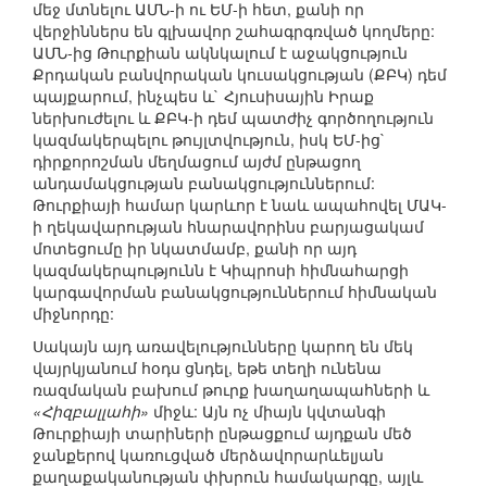
մեջ մտնելու ԱՄՆ-ի ու ԵՄ-ի հետ, քանի որ
վերջիններս են գլխավոր շահագրգռված կողմերը:
ԱՄՆ-ից Թուրքիան ակնկալում է աջակցություն
Քրդական բանվորական կուսակցության (ՔԲԿ) դեմ
պայքարում, ինչպես և` Հյուսիսային Իրաք
ներխուժելու և ՔԲԿ-ի դեմ պատժիչ գործողություն
կազմակերպելու թույլտվություն, իսկ ԵՄ-ից`
դիրքորոշման մեղմացում այժմ ընթացող
անդամակցության բանակցություններում:
Թուրքիայի համար կարևոր է նաև ապահովել ՄԱԿ-
ի ղեկավարության հնարավորինս բարյացակամ
մոտեցումը իր նկատմամբ, քանի որ այդ
կազմակերպությունն է Կիպրոսի հիմնահարցի
կարգավորման բանակցություններում հիմնական
միջնորդը:
Սակայն այդ առավելությունները կարող են մեկ
վայրկյանում հօդս ցնդել, եթե տեղի ունենա
ռազմական բախում թուրք խաղաղապահների և
«Հիզբալլահի»
միջև: Այն ոչ միայն կվտանգի
Թուրքիայի տարիների ընթացքում այդքան մեծ
ջանքերով կառուցված մերձավորարևելյան
քաղաքականության փխրուն համակարգը, այլև