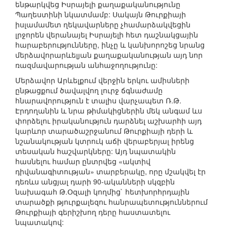
ենթարկվեց Իսրայելի քաղաքականությունը
Պաղեստինի նկատմամբ: Սակայն Թուրքիայի
իսլամամետ ղեկավարները չհամարձակվեցին
լրջորեն վերանայել Իսրայելի հետ դաշնակցային
հարաբերությունները, ինչը և կանխորոշեց նրանց
մերձավորարևելյան քաղաքականության այդ նոր
ռազմավարության անհաջողությունը:
Մերձավոր Արևելքում վերջին երկու ամիսների
ընթացքում ծավալվող լուրջ ճգնաժամը
հնարավորություն է տալիս վարչապետ Ռ.Թ.
Էրդողանին և նրա թիմակիցներին մեկ անգամ ևս
փորձելու իրականություն դարձնել աշխարհի այդ
կարևոր տարածաշրջանում Թուրքիայի դերի և
նշանակության կտրուկ աճի վերաբերյալ իրենց
տեսական հաշվարկները: Այդ նպատակին
հասնելու համար ընտրվեց «ակտիվ
դիվանագիտության» տարբերակը, որը մշակվել էր
դեռևս անցյալ դարի 90-ականների սկզբին
նախագահ Թ.Օզալի կողմից` հետխորհրդային
տարածքի թյուրքալեզու հանրապետություններում
Թուրքիայի գերիշխող դերը հաստատելու
նպատակով: