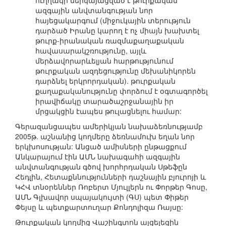
ուղղակի ներկայացված է թուրքական
ազգային անվտանգության նոր
հայեցակարգում (միջուկային տերություն
դարձած Իրանը կարող է ոչ միայն խախտել
թուրք-իրանական ռազմաքաղաքական
հավասարակշռությունը, այլև
մերձավորարևելյան հարթությունում
թուրքական ազդեցությունը մեխանիկորեն
դարձնել երկրորդական). թուրքական
քաղաքականությունը փորձում է օգտագործել
իրավիճակը տարածաշրջանային իր
մրցակցին էապես թուլացնելու համար:
Գերազանցապես ամերիկյան նախաձեռնությամբ
2005թ. աշնանից կողմերը ձեռնամուխ եղան նոր
երկխոսության: Անցած ամիսների ընթացքում
Անկարայում էին ԱՄՆ նախագահի ազգային
անվտանգության գծով խորհրդական Սթեֆըն
Հեդլին, Հետաքննությունների դաշնային բյուրոյի և
ԿՀՎ տնօրեններ Ռոբերտ Մյուլլերն ու Փորթեր Գոսը,
ԱՄՆ Գլխավոր սպայակույտի (ԳՍ) պետ Փիթեր
Փեյսը և պետքարտուղար Քոնդոլիզա Ռայսը:
Թուրքական կողմից Վաշինգտոն այցելեցին