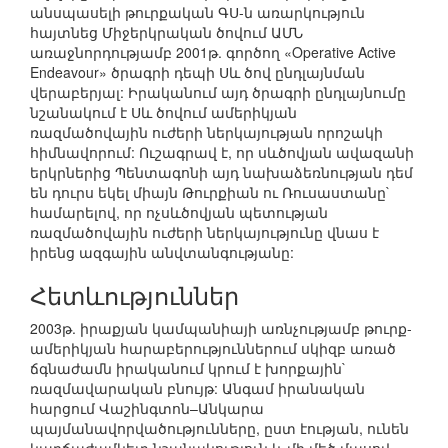
անսպասելի թուրքական ԳՍ-ն առարկություն
հայտնեց Միջերկրական ծովում ԱՄՆ
առաջնորդությամբ 2001թ. գործող «Operative Active
Endeavour» ծրագրի դեպի Սև ծով ընդլայնման
վերաբերյալ: Իրականում այդ ծրագրի ընդլայնումը
նշանակում է Սև ծովում ամերիկյան
ռազմածովային ուժերի ներկայության որոշակի
հիմնավորում: Ուշագրավ է, որ սևծովյան ավազանի
երկրներից Պենտագոնի այդ նախաձեռնության դեմ
են դուրս եկել միայն Թուրքիան ու Ռուսաստանը`
համարելով, որ ոչսևծովյան պետության
ռազմածովային ուժերի ներկայությունը վնաս է
իրենց ազգային անվտանգությանը:
Հետևություններ
2003թ. իրաքյան կամպանիայի առնչությամբ թուրք-
ամերիկյան հարաբերություններում սկիզբ առած
ճգնաժամն իրականում կրում է խորքային`
ռազմավարական բնույթ: Անգամ իրանական
հարցում Վաշինգտոն–Անկարա
պայմանավորվածությունները, ըստ էության, ունեն