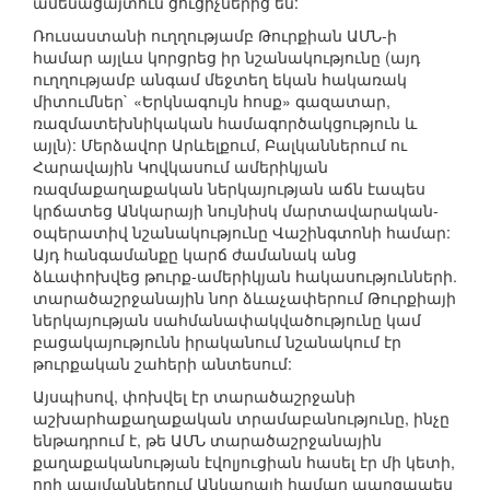
ամենացայտուն ցուցիչներից են:
Ռուսաստանի ուղղությամբ Թուրքիան ԱՄՆ-ի
համար այլևս կորցրեց իր նշանակությունը (այդ
ուղղությամբ անգամ մեջտեղ եկան հակառակ
միտումներ` «Երկնագույն հոսք» գազատար,
ռազմատեխնիկական համագործակցություն և
այլն): Մերձավոր Արևելքում, Բալկաններում ու
Հարավային Կովկասում ամերիկյան
ռազմաքաղաքական ներկայության աճն էապես
կրճատեց Անկարայի նույնիսկ մարտավարական-
օպերատիվ նշանակությունը Վաշինգտոնի համար:
Այդ հանգամանքը կարճ ժամանակ անց
ձևափոխվեց թուրք-ամերիկյան հակասությունների.
տարածաշրջանային նոր ձևաչափերում Թուրքիայի
ներկայության սահմանափակվածությունը կամ
բացակայությունն իրականում նշանակում էր
թուրքական շահերի անտեսում:
Այսպիսով, փոխվել էր տարածաշրջանի
աշխարհաքաղաքական տրամաբանությունը, ինչը
ենթադրում է, թե ԱՄՆ տարածաշրջանային
քաղաքականության էվոլյուցիան հասել էր մի կետի,
որի պայմաններում Անկարայի համար պարզապես