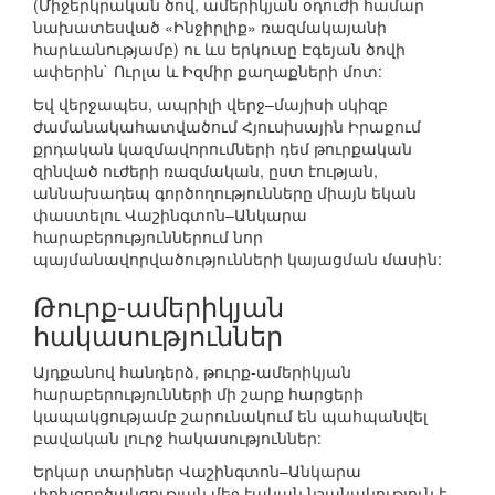
(Միջերկրական ծով, ամերիկյան օդուժի համար
նախատեսված «Ինջիրլիք» ռազմակայանի
հարևանությամբ) ու ևս երկուսը Էգեյան ծովի
ափերին` Ուրլա և Իզմիր քաղաքների մոտ:
Եվ վերջապես, ապրիլի վերջ–մայիսի սկիզբ
ժամանակահատվածում Հյուսիսային Իրաքում
քրդական կազմավորումների դեմ թուրքական
զինված ուժերի ռազմական, ըստ էության,
աննախադեպ գործողությունները միայն եկան
փաստելու Վաշինգտոն–Անկարա
հարաբերություններում նոր
պայմանավորվածությունների կայացման մասին:
Թուրք-ամերիկյան
հակասություններ
Այդքանով հանդերձ, թուրք-ամերիկյան
հարաբերությունների մի շարք հարցերի
կապակցությամբ շարունակում են պահպանվել
բավական լուրջ հակասություններ:
Երկար տարիներ Վաշինգտոն–Անկարա
փոխգործակցության մեջ էական նշանակություն է