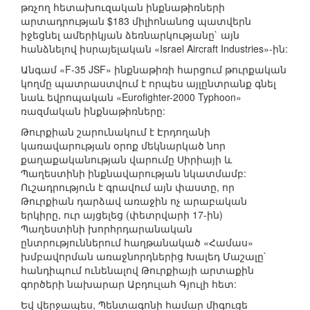
թռչող հետախուզական ինքնաթիռների
արտադրության $183 միլիոնանոց պատվերն
իջեցնել ամերիկյան ձեռնարկությանը` այն
հանձնելով իսրայելական «Israel Aircraft Industries»-ին:
Անգամ «F-35 JSF» ինքնաթիռի հարցում թուրքական
կողմը պատրաստվում է որպես այլընտրանք գնել
նաև եվրոպական «Eurofighter-2000 Typhoon»
ռազմական ինքնաթիռները:
Թուրքիան շարունակում է Էրդողանի
կառավարության օրոք մեկնարկած նոր
քաղաքականության վարումը Սիրիայի և
Պաղեստինի ինքնավարության նկատմամբ:
Ուշադրություն է գրավում այն փաստը, որ
Թուրքիան դարձավ առաջին ոչ արաբական
երկիրը, ուր այցելեց (փետրվարի 17-ին)
Պաղեստինի խորհրդարանական
ընտրություններում հաղթանակած «Համաս»
խմբավորման առաջնորդներից Խալեդ Մաշալը`
հանդիպում ունենալով Թուրքիայի արտաքին
գործերի նախարար Աբդուլահ Գյուլի հետ:
Եվ վերջապես, Պենտագոնի համար միգուցե