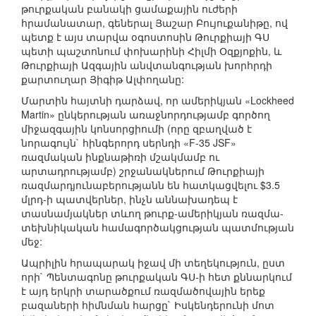
թուրքական բանակի ցամաքային ուժերի
հրամանատար, գեներալ Յաշար Բույուքանիթը, ով
պետք է այս տարվա օգոստոսին Թուրքիայի ԳՍ
պետի պաշտոնում փոխարինի Հիլմի Օզքյոքին, և
Թուրքիայի Ազգային անվտանգության խորհրդի
քարտուղար Յիգիթ Ալփողանը:
Մարտին հայտնի դարձավ, որ ամերիկյան «Lockheed
Martin» ընկերության առաջնորդությամբ գործող
միջազգային կոնսորցիումի (որը զբաղված է
նորագույն` հինգերորդ սերնդի «F-35 JSF»
ռազմական ինքնաթիռի մշակմամբ ու
արտադրությամբ) շրջանակներում Թուրքիայի
ռազմարդյունաբերությանն են հատկացվելու $3.5
մլրդ-ի պատվերներ, ինչն աննախադեպ է
տասնամյակներ տևող թուրք-ամերիկյան ռազմա-
տեխնիկական համագործակցության պատմության
մեջ:
Ապրիլին հրապարակ իջավ մի տեղեկություն, ըստ
որի` Պենտագոնը թուրքական ԳՍ-ի հետ քննարկում
է այդ երկրի տարածքում ռազմածովային երեք
բազաների հիմնման հարցը` Իսկենդերունի մոտ