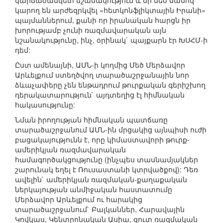
կարճաժամկետ նշանակություն և մի մեծ մասով
կարող են արժեզրկվել «հետկոնֆլիկտային Իրանի»
պայմաններում, քանի որ իրանական հարցն իր
խորությամբ չունի ռազմավարական այն
նշանակությունը, ինչ, օրինակ` պայքարն էր ԽՍՀՄ-ի
դեմ:
Ըստ ամենայնի, ԱՄՆ-ի կողմից Մեծ Մերձավոր
Արևելքում ստեղծվող տարածաշրջանային նոր
ձևաչափերը չեն ենթադրում թուրքական գերիշխող
դերակատարություն` այդտեղից էլ հիմնական
հակասությունը:
Նման իրողության հիմնական պատճառը
տարածաշրջանում ԱՄՆ-ին մրցակից այնպիսի ուժի
բացակայությունն է, որը կիմաստավորի թուրք-
ամերիկյան ռազմավարական
համագործակցությունը (ինչպես տասնամյակներ
շարունակ եղել է Ռուսաստանի կտրվածքով): Դեռ
ավելին` ամերիկյան ռազմական-քաղաքական
ներկայության անմիջական հաստատումը
Մերձավոր Արևելքում ու հարակից
տարածաշրջանում` Բալկաններ, Հարավային
Կովկաս, Կենտրոնական Ասիա, զուտ ռազմական