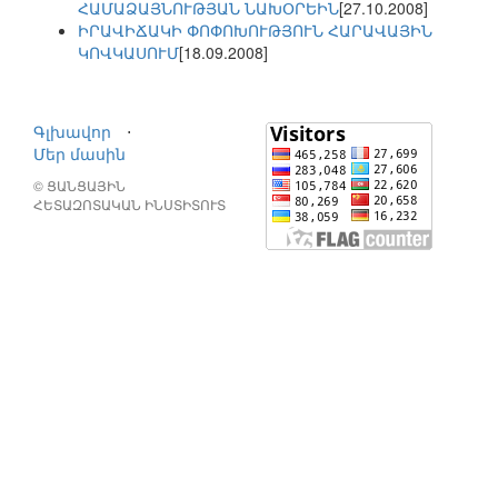
ՀԱՄԱՁԱՅՆՈՒԹՅԱՆ ՆԱԽՕՐԵԻՆ
[27.10.2008]
ԻՐԱՎԻՃԱԿԻ ՓՈՓՈԽՈՒԹՅՈՒՆ ՀԱՐԱՎԱՅԻՆ
ԿՈՎԿԱՍՈՒՄ
[18.09.2008]
Գլխավոր
⋅
Մեր մասին
© ՑԱՆՑԱՅԻՆ
ՀԵՏԱԶՈՏԱԿԱՆ ԻՆՍՏԻՏՈՒՏ