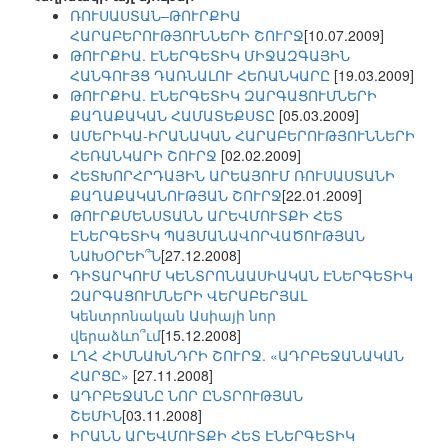
ՌՈՒՍԱՍՏԱՆ–ԹՈՒՐՔԻԱ
ՀԱՐԱԲԵՐՈՒԹՅՈՒՆՆԵՐԻ ՇՈՒՐՋ
[10.07.2009]
ԹՈՒՐՔԻԱ. ԷՆԵՐԳԵՏԻԿ ՄԻՋԱԶԳԱՅԻՆ
ՀԱՆԳՈՒՅՑ ԴԱՌՆԱԼՈՒ ՀԵՌԱՆԿԱՐԸ
[19.03.2009]
ԹՈՒՐՔԻԱ. ԷՆԵՐԳԵՏԻԿ ԶԱՐԳԱՑՈՒՄՆԵՐԻ
ՔԱՂԱՔԱԿԱՆ ՀԱՄԱՏԵՔՍՏԸ
[05.03.2009]
ԱՄԵՐԻԿԱ-ԻՐԱՆԱԿԱՆ ՀԱՐԱԲԵՐՈՒԹՅՈՒՆՆԵՐԻ
ՀԵՌԱՆԿԱՐԻ ՇՈՒՐՋ
[02.02.2009]
ՀԵՏԽՈՐՀՐԴԱՅԻՆ ԱՐԵԱՅՈՒՄ ՌՈՒՍԱՍՏԱՆԻ
ՔԱՂԱՔԱԿԱՆՈՒԹՅԱՆ ՇՈՒՐՋ
[22.01.2009]
ԹՈՒՐՔՄԵՆՍՏԱՆՆ ԱՐԵՎՄՈՒՏՔԻ ՀԵՏ
ԷՆԵՐԳԵՏԻԿ ՊԱՅՄԱՆԱՎՈՐՎԱԾՈՒԹՅԱՆ
ՆԱԽՕՐԵԻ՞Ն
[27.12.2008]
ԴԻՏԱՐԿՈՒՄ ԿԵՆՏՐՈՆԱԱՍԻԱԿԱՆ ԷՆԵՐԳԵՏԻԿ
ԶԱՐԳԱՑՈՒՄՆԵՐԻ ՎԵՐԱԲԵՐՅԱԼ
Կենտրոնական Ասիայի նոր
վերաձևո՞ւմ
[15.12.2008]
ԼՂՀ ՀԻՄՆԱԽՆԴՐԻ ՇՈՒՐՋ. «ԱԴՐԲԵՋԱՆԱԿԱՆ
ՀԱՐՑԸ»
[27.11.2008]
ԱԴՐԲԵՋԱՆԸ ՆՈՐ ԸՆՏՐՈՒԹՅԱՆ
ՇԵՄԻՆ
[03.11.2008]
ԻՐԱՆՆ ԱՐԵՎՄՈՒՏՔԻ ՀԵՏ ԷՆԵՐԳԵՏԻԿ