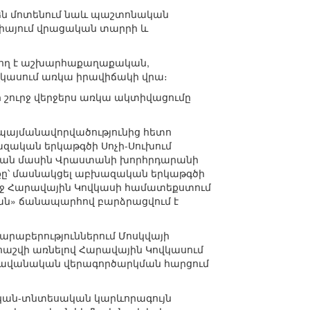
 են մոտենում նաև պաշտոնական
իայում վրացական տարրի և
արող է աշխարհաքաղաքական,
վկասում առկա իրավիճակի վրա։
շուրջ վերջերս առկա ակտիվացումը
պայմանավորվածությունից հետո
զական երկաթգծի Սոչի-Սուխում
թյան մասին Վրաստանի խորհրդարանի
քը՝ մասնակցել աբխազական երկաթգծի
ղջ Հարավային Կովկասի համատեքստում
ն» ճանապարհով բարձրացվում է
րաբերություններում Մոսկվայի
 հաշվի առնելով Հարավային Կովկասում
հավանական վերագործարկման հարցում
ական-տնտեսական կարևորագույն