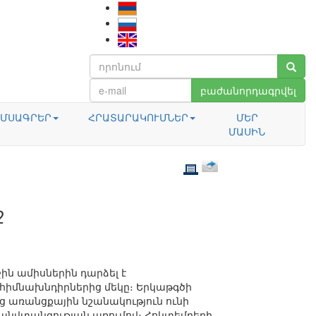
բաժանորդագրվել
ՄՍԱԳՐԵՐ
ՀՐԱՏԱՐԱԿՈՒՄՆԵՐ
ՄԵՐ
ՄԱՍԻՆ
ջ
ն ամիսներին դարձել է
իմնախնդիրներից մեկը։ Երկաթգծի
 առանցքային նշանակություն ունի
նվտանգության առումով։ Հոկտեմբերի