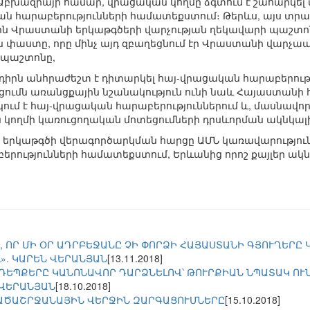
և Աբխազիայի համար, վրացական կողմը ձգտում է շահարկե
ն հարաբերությունների համատեքստում։ Թերևս, այս տրամ
սին Վրաստանի երկաթգծերի վարչության ղեկավարի պաշտո
 փաստը, որը մինչ այդ զբաղեցնում էր Վրաստանի վարչա
 պաշտոնը,
 խնդիրն անհրաժեշտ է դիտարկել հայ-վրացական հարաբերութ
ցումն առանցքային նշանակություն ունի նաև Հայաստանի 
ում է հայ-վրացական հարաբերություններում և, մասնավ
 կողմի կառուցողական մոտեցումների դրսևորման ակնկալ
 որ երկաթգծի վերագործարկման հարցը ԱՄՆ կառավարություն
րությունների համատեքստում, Երևանից որոշ քայլեր ակնկ
, ՈՐ ՄԻ ՕՐ ԱԴՐԲԵՋԱՆԸ ՉԻ ՓՈՐՁԻ ՀԱՅԱՍՏԱՆԻ ԳՅՈՒՂԵՐԸ
». ԿԱՐԵՆ ՎԵՐԱՆՅԱՆ
[13.11.2018]
ԵՊՔԵՐԸ ԿԱՆՈՆԱՎՈՐ ԴԱՐՁՆԵԼՈՎ՝ ԹՈՒՐՔԻԱՆ ՆՊԱՏԱԿ ՈՒ
.ՎԵՐԱՆՅԱՆ
[18.10.2018]
ԱԾԱՇՐՋԱՆԱՅԻՆ ՎԵՐՋԻՆ ԶԱՐԳԱՑՈՒՄՆԵՐԸ
[15.10.2018]