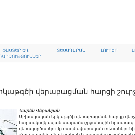
ՓԱՍՏԵՐ ԵՎ
ՏԵՍԱԴԱՐԱՆ
ԼՈՒՐԵՐ
Ա
ԴԱՐՁՈՒԹՅՈՒՆՆԵՐ
կաթգծի վերաբացման հարցի շուր
Կարեն Վերանյան
Աբխազական երկաթգծի վերաբացման հարցը վերջի
հարավկովկասյան տարածաշրջանային հրատապ հ
վերագործարկումը ռազմավարական տեսանկյունից
Հայաստանի տնտեսական և տարածաշրջանային ա