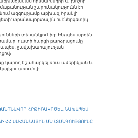
լ աբխազական հիմնախնդրի և, խոշոր
աբանության շարունակությունն էր
նում ազգությամբ աբխազ Իրակլի
պետի՝ տրանսպորտային ու էներգետիկ
յունների տեսանկյունից։ Ինչպես արդեն
համար, ուստի հարցի բարձրացումը
որապես, ջավախահայության
իքով։
ը կարող է շահարկել ռուս-ամերիկյան և
ալելու առումով։
 ԿԱՆՈՆԱՎՈՐ ՀՐԹԻՌԱԿՈԾԵԼ. ՆԱԽԱՊԵՍ
ՆԻ ՀՀ ՍԱՀՄԱՆԱՅԻՆ ԱՆՎՏԱՆԳՈՒԹՅՈՒՆԸ