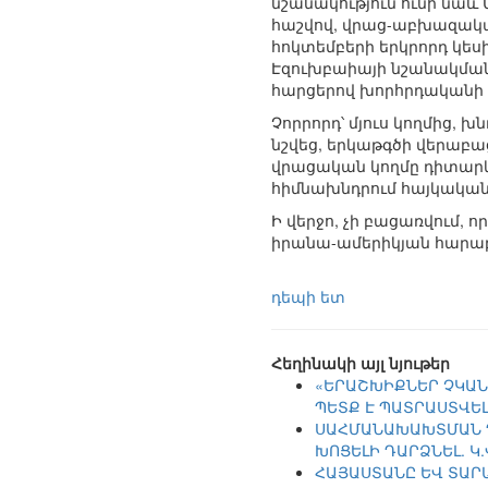
նշանակություն ունի նա
հաշվով, վրաց-աբխազակա
հոկտեմբերի երկրորդ կե
Էզուխբաիայի նշանակման
հարցերով խորհրդականի
Չորրորդ՝ մյուս կողմից,
նշվեց, երկաթգծի վերաբա
վրացական կողմը դիտարկ
հիմնախնդրում հայկական
Ի վերջո, չի բացառվում,
իրանա-ամերիկյան հարաբե
դեպի ետ
Հեղինակի այլ նյութեր
«ԵՐԱՇԽԻՔՆԵՐ ՉԿԱՆ
ՊԵՏՔ Է ՊԱՏՐԱՍՏՎԵԼ
ՍԱՀՄԱՆԱԽԱԽՏՄԱՆ Դ
ԽՈՑԵԼԻ ԴԱՐՁՆԵԼ. Կ
ՀԱՅԱՍՏԱՆԸ ԵՎ ՏԱՐ