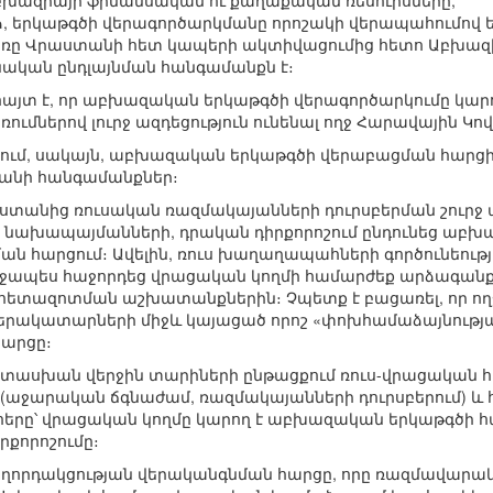
Աբխազիայի ֆինանսական ու քաղաքական ռեսուրսները,
ձ, երկաթգծի վերագործարկմանը որոշակի վերապահումով
առը Վրաստանի հետ կապերի ակտիվացումից հետո Աբխազ
ական ընդլայնման հանգամանքն է։
հայտ է, որ աբխազական երկաթգծի վերագործարկումը կ
մներով լուրջ ազդեցություն ունենալ ողջ Հարավային Կո
ում, սակայն, աբխազական երկաթգծի վերաբացման հարցի 
քանի հանգամանքներ։
ստանից ռուսական ռազմակայանների դուրսբերման շուրջ 
 նախապայմանների, դրական դիրքորոշում ընդունեց աբխա
ն հարցում։ Ավելին, ռուս խաղաղապահների գործունեու
իջապես հաջորդեց վրացական կողմի համարժեք արձագան
 հետազոտման աշխատանքներին։ Չպետք է բացառել, որ ո
ակատարների միջև կայացած որոշ «փոխհամաձայնությա
արցը։
ատասխան վերջին տարիների ընթացքում ռուս-վրացական հա
րի (աջարական ճգնաժամ, ռազմակայանների դուրսբերում) և
հերը՝ վրացական կողմը կարող է աբխազական երկաթգծի 
րքորոշումը։
հաղորդակցության վերականգնման հարցը, որը ռազմավար