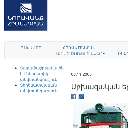
ԳԼԽԱՎՈՐ
ՀՈԴՎԱԾՆԵՐ ԵՎ
ՎԵՐԼՈՒԾՈՒԹՅՈՒՆՆԵՐ
ԻՐԱ
Տարածաշրջանային
և էներգետիկ
03.11.2005
անվտանգություն
Աբխազական եր
Տեղեկատվական
անվտանգություն