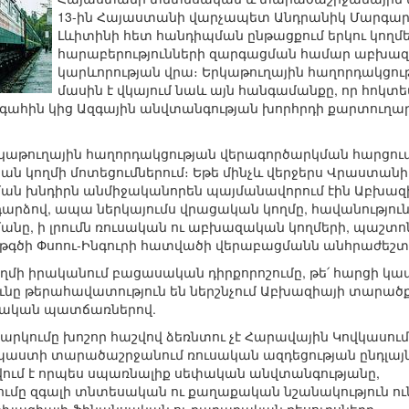
13-ին Հայաստանի վարչապետ Անդրանիկ Մարգար
Լևիտինի հետ հանդիպման ընթացքում երկու կողմե
հարաբերությունների զարգացման համար աբխա
կարևորության վրա։ Երկաթուղային հաղորդակցո
մասին է վկայում նաև այն հանգամանքը, որ հոկտ
ահին կից Ազգային անվտանգության խորհրդի քարտուղա
աթուղային հաղորդակցության վերագործարկման հարցում 
ն կողմի մոտեցումներում։ Եթե մինչև վերջերս Վրաստան
ան խնդիրն անմիջականորեն պայմանավորում էին Աբխազիա
ձով, ապա ներկայումս վրացական կողմը, հավանություն 
նը, ի լրումն ռուսական ու աբխազական կողմերի, պաշ
կաթգծի Փսոու-Ինգուրի հատվածի վերաբացմանն անհրաժ
ղմի իրականում բացասական դիրքորոշումը, թե՛ հարցի կա
ւնը թերահավատություն են ներշնչում Աբխազիայի տարած
մնական պատճառներով.
րկումը խոշոր հաշվով ձեռնտու չէ Հարավային Կովկասում 
պաստի տարածաշրջանում ռուսական ազդեցության ընդլայնման
վում է որպես սպառնալիք սեփական անվտանգությանը,
ւմը զգալի տնտեսական ու քաղաքական նշանակություն ո