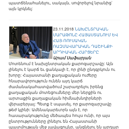
պատճենահանելու, սակայն, սովորելով նրանից`
այն կրկնել:
23.11.2018
ՆԱԽԸՆՏՐԱԿԱՆ
ՄԱՐԱԹՈՆԸ ՀԱՅԱՍՏԱՆՈՒՄ ԵՎ
ՀԱՅ-ՌՈՒՍԱԿԱՆ
ՌԱԶՄԱՎԱՐԱԿԱՆ ԴԱՇԻՆՔԻ
ԱՐԴԻԱԿԱՆ ՀԱՐՑԵՐԸ
Արամ Սաֆարյան
Մոտենում է նախընտրական քարոզարշավը: Այն
լինելու է կարճ եւ ցանկալի է, որ լինի ընդգրկուն ու
խորը: Հայաստանի քաղաքական ուժերը
հնարավորություն ունեն այդ կարճ
ժամանակահատվածում շարադրելու իրենց
քաղաքական մոտեցումները մեր ներքին ու
արտաքին քաղաքական հիմնախնդիրների
վերաբերյալ: Պետք է սպասել, որ քարոզարշավը
թեժ կլինի: Ամենակարեւորն այն է, որ
հասարակությունը մեծապես հույս ունի, որ այս
ընտրությունները լինելու են Հայաստանի
պատմության մեջ լավագույնը, անցնելու են արդար