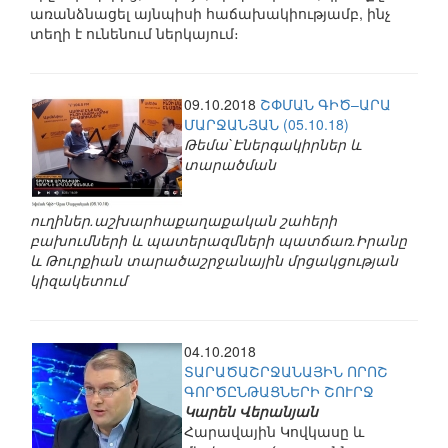
առանձնացել այնպիսի հաճախակիությամբ, ինչ
տեղի է ունենում ներկայում։
09.10.2018
ՇՓՄԱՆ ԳԻԾ–ԱՐԱ
ՄԱՐՋԱՆՅԱՆ (05.10.18)
Թեմա`Էներգակիրներ և
տարածման
ուղիներ.աշխարհաքաղաքական շահերի
բախումների և պատերազմների պատճառ.Իրանը
և Թուրքիան տարածաշրջանային մրցակցության
կիզակետում
04.10.2018
ՏԱՐԱԾԱՇՐՋԱՆԱՅԻՆ ՈՐՈՇ
ԳՈՐԾԸՆԹԱՑՆԵՐԻ ՇՈՒՐՋ
Կարեն Վերանյան
Հարավային Կովկասը և