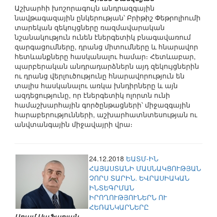
Աշխարհի խոշորագույն անդրազգային
նավթագազային ընկերության՝ Բրիթիշ Փեթրոլիումի
տարեկան զեկույցները ռազմավարական
նշանակություն ունեն էներգետիկ բնագավառում
զարգացումները, դրանց միտումները և հնարավոր
հետևանքները հասկանալու համար։ Հետևաբար,
պարբերական անդրադարձներն այդ զեկույցներին
ու դրանց վերլուծությունը հնարավորություն են
տալիս հասկանալու առկա խնդիրները և այն
ազդեցությունը, որ էներգետիկ ոլորտն ունի
համաշխարհային գործընթացների՝ միջազգային
հարաբերությունների, աշխարհատնտեսության ու
անվտանգային միջավայրի վրա։
24.12.2018
ԵԱՏՄ-ԻՆ
ՀԱՅԱՍՏԱՆԻ ՄԱՍՆԱԿՑՈՒԹՅԱՆ
ՉՈՐՍ ՏԱՐԻՆ. ԵՎՐԱՍԻԱԿԱՆ
ԻՆՏԵԳՐՄԱՆ
ԻՐՈՂՈՒԹՅՈՒՆԵՐՆ ՈՒ
ՀԵՌԱՆԿԱՐՆԵՐԸ
Արամ Սաֆարյան