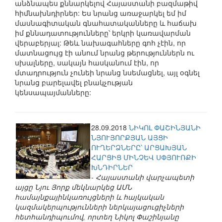
անձնապես քննարկելով Հայաստանի բազմաթիվ
հիմնախնդիրներ: Ես նրանց առաջարկել եմ իմ
մասնագիտական գնահատականները և հաճախ
իմ քննադատությունները՝ երկրի կառավարման
վերաբերյալ: Թեև նախագահները գոհ չէին, որ
մատնացույց էի անում նրանց թերություններն ու
սխալները, սակայն հասկանում էին, որ
մտադրություն չունեի նրանց նսեմացնել, այլ օգնել
նրանց բարելավել բնակչության
կենսապայմանները:
28.09.2018
ՆԻԿՈԼ ՓԱՇԻՆՅԱՆԻ
ՆՅՈՒՅՈՐՔՅԱՆ ԱՅՑԻ
ՈՒՂԵՐՁՆԵՐԸ՝ ԱՐՑԱԽՅԱՆ
ՀԱՐՑԻՑ ՄԻՆՉԵՎ ՍՓՅՈՒՌՔԻ
ԽՆԴԻՐՆԵՐ
- Հայաստանի վարչապետի
այցը Նյու Յորք մեկնարկեց ԱՄՆ
համայնքայինկառույցների և հայկական
կազմակերպությունների ներկայացուցիչների
հետհանդիպումով, որտեղ Նիկոլ Փաշինյանը