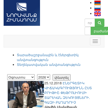
բաժանո
Տարածաշրջանային և էներգետիկ
անվտանգություն
Տեղեկատվական անվտանգություն
25.12.2018
ԷՆԵՐԳԵՏԻԿ
ՎԻՃԱԿԱԳՐՈՒԹՅՈՒՆՆ ԸՍՏ
ԲՐԻԹԻՇ ՓԵԹՐՈԼԻՈՒՄԻ
ՏԱՐԵԿԱՆ ԶԵԿՈՒՅՑՆԵՐԻ.
ԳԱԶԻ ԲԱՂԱԴՐԻՉ
Արմեն Մանվելյան