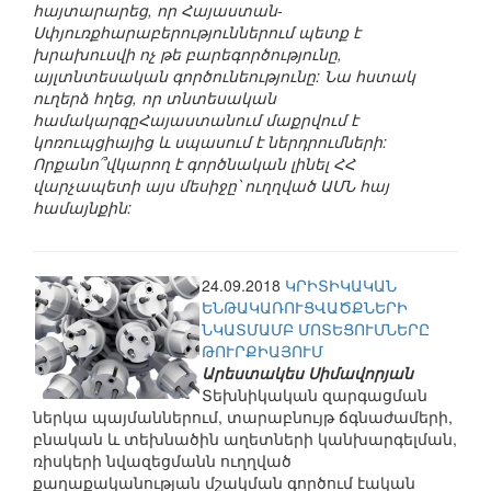
հայտարարեց, որ Հայաստան-
Սփյուռքհարաբերություններում պետք է
խրախուսվի ոչ թե բարեգործությունը,
այլտնտեսական գործունեությունը: Նա հստակ
ուղերձ հղեց, որ տնտեսական
համակարգըՀայաստանում մաքրվում է
կոռուպցիայից և սպասում է ներդրումների:
Որքանո՞վկարող է գործնական լինել ՀՀ
վարչապետի այս մեսիջը՝ ուղղված ԱՄՆ հայ
համայնքին:
24.09.2018
ԿՐԻՏԻԿԱԿԱՆ
ԵՆԹԱԿԱՌՈՒՑՎԱԾՔՆԵՐԻ
ՆԿԱՏՄԱՄԲ ՄՈՏԵՑՈՒՄՆԵՐԸ
ԹՈՒՐՔԻԱՅՈՒՄ
Արեստակես Սիմավորյան
Տեխնիկական զարգացման
ներկա պայմաններում, տարաբնույթ ճգնաժամերի,
բնական և տեխնածին աղետների կանխարգելման,
ռիսկերի նվազեցմանն ուղղված
քաղաքականության մշակման գործում էական