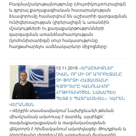
Բազմամշակութայնությունը (մուլտիկուլտուրալիզմ)
և գլոբալ քաղաքացիական հասարակության
ձևավորումը համարվում են աշխարհի զարգացման
ունիվերսալության (լիբերալիզմ) և առանձին
մշակույթների ու քաղաքակրթությունների
զարգացման առանձնահատկության
(կոմունիտարիզմ) սուր հակասությունը
հաղթահարելու ամենակարևոր միջոցները:
13.11.2018
«ԵՐԱՇԽԻՔՆԵՐ
ՉԿԱՆ, ՈՐ ՄԻ ՕՐ ԱԴՐԲԵՋԱՆԸ
ՉԻ ՓՈՐՁԻ ՀԱՅԱՍՏԱՆԻ
ԳՅՈՒՂԵՐԸ ԿԱՆՈՆԱՎՈՐ
ՀՐԹԻՌԱԿՈԾԵԼ. ՆԱԽԱՊԵՍ
ՊԵՏՔ Է ՊԱՏՐԱՍՏՎԵԼ». ԿԱՐԵՆ
ՎԵՐԱՆՅԱՆ
«Վերջին տասնամյակում Նախիջևանի թեման
միանշանակ ակտուալ է դարձել, այսինքն՝
ռազմաքաղաքական և ռազմականացման
վեկտորն է հիմնականում ակտիվացել։ Թուրքիան և
Ադրբեջանը փորձում են արցախյան ճակատին