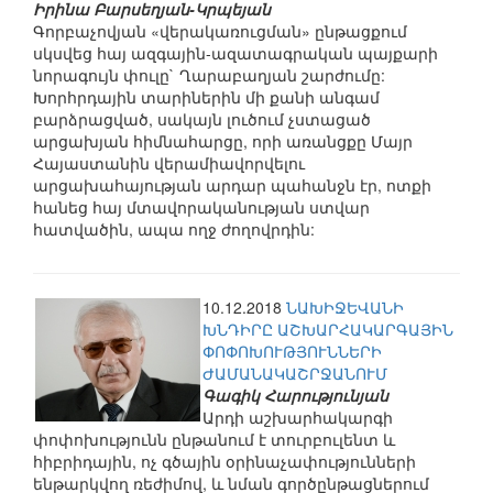
Իրինա Բարսեղյան-Կրպեյան
Գորբաչովյան «վերակառուցման» ընթացքում
սկսվեց հայ ազգային-ազատագրական պայքարի
նորագույն փուլը` Ղարաբաղյան շարժումը:
Խորհրդային տարիներին մի քանի անգամ
բարձրացված, սակայն լուծում չստացած
արցախյան հիմնահարցը, որի առանցքը Մայր
Հայաստանին վերամիավորվելու
արցախահայության արդար պահանջն էր, ոտքի
հանեց հայ մտավորականության ստվար
հատվածին, ապա ողջ ժողովրդին:
10.12.2018
ՆԱԽԻՋԵՎԱՆԻ
ԽՆԴԻՐԸ ԱՇԽԱՐՀԱԿԱՐԳԱՅԻՆ
ՓՈՓՈԽՈՒԹՅՈՒՆՆԵՐԻ
ԺԱՄԱՆԱԿԱՇՐՋԱՆՈՒՄ
Գագիկ Հարությունյան
Արդի աշխարհակարգի
փոփոխությունն ընթանում է տուրբուլենտ և
հիբրիդային, ոչ գծային օրինաչափությունների
ենթարկվող ռեժիմով, և նման գործընթացներում