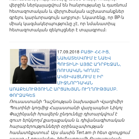
վերջին ներկայացվում են հանրությանը և դառնում
հետազոտական և վերլուծական աշխատանքներ
գրելու կարևորագույն աղբյուր։ Նկատենք, որ BP-ն
միակ կազմակերպությունը չէ, որ նմանատիպ
հետազոտական զեկույցներ է տպագրում։
17.09.2018
ԲԱՑԻ ՀՀ-ԻՑ,
ՆԱԽԱՏԵՍՎՈՒՄ Է ՆԱԵՎ
ՊՈՒՏԻՆԻ ԱՅՑԸ ԱԴՐԲԵՋԱՆ,
ՌՈՒՍԱԿԱՆ ԿՈՂՄԸ
ԱԿՏԻՎԱՑՆՈՒՄ Է ԻՐ
ՄԻՋՆՈՐԴԱԿԱՆ
ԱՌԱՔԵԼՈՒԹՅՈՒՆԸ ԱՐՑԱԽՅԱՆ ՈՒՂՂՈՒԹՅԱՄԲ.
ՓՈՐՁԱԳԵՏ
Ռուսաստանի Դաշնության նախագահ Վլադիմիր
Պուտինի կողմից Հայաստանի վարչապետ Նիկոլ
Փաշինյանի հրավերն ընդունելը դիտարկվում է
զուտ երկկողմ քաղաքական և դիվանագիտական
հարաբերությունների օրինաչափության
համատեքստում: Այս մասին Tert.am-ի հետ զրույցում
ասաց «Նորավանք» հիմնադրամի Քաղաքական