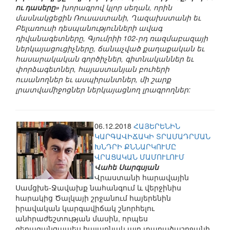
ու դասերը»
խորագրով կլոր սեղան, որին
մասնակցեցին Ռուսաստանի, Ղազախստանի եւ
Բելառուսի դեսպանությունների ավագ
դիվանագետները, Գյումրիի 102-րդ ռազմաբազայի
ներկայացուցիչները, ճանաչված քաղաքական եւ
հասարակական գործիչներ, գիտնականներ եւ
փորձագետներ, հայաստանյան բուհերի
ուսանողներ եւ ասպիրանտներ, մի շարք
լրատվամիջոցներ ներկայացնող լրագրողներ:
06.12.2018
ՀԱՅԵՐԵՆԻՆ
ԿԱՐԳԱՎԻՃԱԿԻ ՏՐԱՄԱԴՐՄԱՆ
ԽՆԴՐԻ ՔՆՆԱՐԿՈՒՄԸ
ՎՐԱՑԱԿԱՆ ՄԱՄՈՒԼՈՒՄ
Վահե Սարգսյան
Վրաստանի հարավային
Սամցխե-Ջավախք նահանգում և վերջինիս
հարակից Ծալկայի շրջանում հայերենին
իրավական կարգավիճակ շնորհելու
անհրաժեշտության մասին, որպես
գերազանցապես հայաբնակ այդ տարածաշրջանի