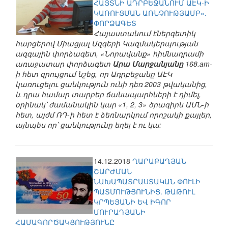
ՀԱՅՏՆԻ ԱԴՐԲԵՋԱՆՈՒՄ ԱԷԿ-Ի
ԿԱՌՈՒՑՄԱՆ ԱՌՆՉՈՒԹՅԱՄԲ».
ՓՈՐՁԱԳԵՏ
Հայաստանում էներգետիկ
հարցերով Միացյալ Ազգերի Կազմակերպության
ազգային փորձագետ, «Նորավանք» հիմնադրամի
առաջատար փորձագետ
Արա Մարջանյանը
168.am-
ի հետ զրույցում նշեց, որ Ադրբեջանը ԱԷԿ
կառուցելու ցանկություն ունի դեռ 2003 թվականից,
և դրա համար տարբեր ճանապարհների է դիմել,
օրինակ՝ ժամանակին կար «1, 2, 3» ծրագիրն ԱՄՆ-ի
հետ, այժմ ՌԴ-ի հետ է ձեռնարկում որոշակի քայլեր,
այնպես որ՝ ցանկությունը եղել է ու կա:
14.12.2018
ՂԱՐԱԲԱՂՅԱՆ
ՇԱՐԺՄԱՆ
ՆԱԽԱՊԱՏՐԱՍՏԱԿԱՆ ՓՈՒԼԻ
ՊԱՏՄՈՒԹՅՈՒՆԻՑ. ԹԱԹՈՒԼ
ԿՐՊԵՅԱՆԻ ԵՎ ԻԳՈՐ
ՄՈՒՐԱԴՅԱՆԻ
ՀԱՄԱԳՈՐԾԱԿՑՈՒԹՅՈՒՆԸ