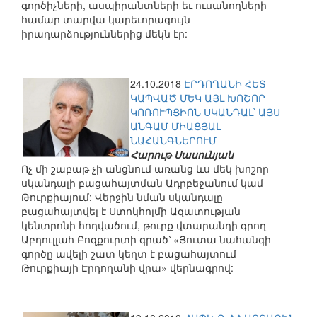
գործիչների, ասպիրանտների եւ ուսանողների
համար տարվա կարեւորագույն
իրադարձություններից մեկն էր:
24.10.2018
ԷՐԴՈՂԱՆԻ ՀԵՏ
ԿԱՊՎԱԾ ՄԵԿ ԱՅԼ ԽՈՇՈՐ
ԿՈՌՈՒՊՑԻՈՆ ՍԿԱՆԴԱԼ՝ ԱՅՍ
ԱՆԳԱՄ ՄԻԱՑՅԱԼ
ՆԱՀԱՆԳՆԵՐՈՒՄ
Հարութ Սասունյան
Ոչ մի շաբաթ չի անցնում առանց ևս մեկ խոշոր
սկանդալի բացահայտման Ադրբեջանում կամ
Թուրքիայում: Վերջին նման սկանդալը
բացահայտվել է Ստոկհոլմի Ազատության
կենտրոնի հոդվածում, թուրք վտարանդի գրող
Աբդուլլահ Բոզքուրտի գրած՝ «Յուտա նահանգի
գործը ավելի շատ կեղտ է բացահայտում
Թուրքիայի Էրդողանի վրա» վերնագրով: