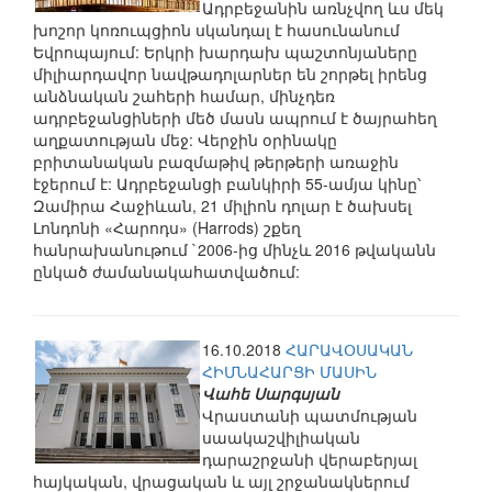
Ադրբեջանին առնչվող ևս մեկ
խոշոր կոռուպցիոն սկանդալ է հասունանում
Եվրոպայում: Երկրի խարդախ պաշտոնյաները
միլիարդավոր նավթադոլարներ են շորթել իրենց
անձնական շահերի համար, մինչդեռ
ադրբեջանցիների մեծ մասն ապրում է ծայրահեղ
աղքատության մեջ: Վերջին օրինակը
բրիտանական բազմաթիվ թերթերի առաջին
էջերում է: Ադրբեջանցի բանկիրի 55-ամյա կինը՝
Զամիրա Հաջիևան, 21 միլիոն դոլար է ծախսել
Լոնդոնի «Հարոդս» (Harrods) շքեղ
հանրախանութում `2006-ից մինչև 2016 թվականն
ընկած ժամանակահատվածում:
16.10.2018
ՀԱՐԱՎՕՍԱԿԱՆ
ՀԻՄՆԱՀԱՐՑԻ ՄԱՍԻՆ
Վահե Սարգսյան
Վրաստանի պատմության
սաակաշվիլիական
դարաշրջանի վերաբերյալ
հայկական, վրացական և այլ շրջանակներում