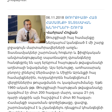
06.11.2018
ԹՈՒՐՔԻԱՅԻ ՀԱՅ
ՀԱՄԱՅՆՔԻ ՏՆՏԵՍԱԿԱՆ
ԽՆԴԻՐՆԵՐԻ ՇՈՒՐՋ
Վահրամ Հովյան
Թուրքիայի հայ համայնքը
ներկայում կանգնած է մի շարք
լրջագույն մարտահրավերների առջև։
Տասնամյակներ շարունակ հոգևոր և ֆիզիկական
անվտանգությանը սպառնացող վտանգները
հանգեցրել են այդ երկրում հայության թվաքանակի
աղետալի նվազմանը։ Այս երևույթը, առհասարակ
բնորոշ լինելով Մերձավոր և Միջին Արևելքի հայ
համայնքներին, ուղղակիորեն հանգեցնում է
վերջիններիս թուլացմանն ու կազմալուծմանը։ Եթե
1960-ական թթ. Թուրքիայի հայության թվաքանակը
կազմում էր մոտ 200 հազար մարդ, ապա 21-րդ
դարի սկզբին այն հաշվվում է մոտ 80 հազար։
Համայնքի սպառման գործընթացը, ցավոք,
շարունակվում է և չկանգնելու դեպքում կհանգեցնի