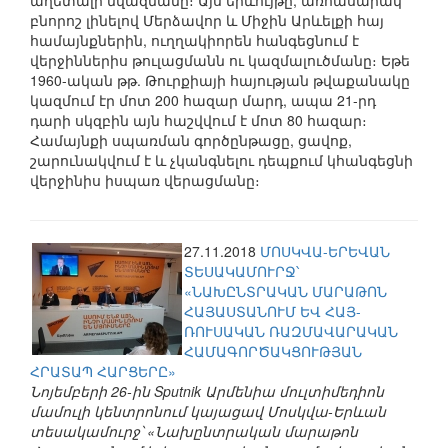
աղետալի նվազմանը։ Այս երևույթը, առհասարակ
բնորոշ լինելով Մերձավոր և Միջին Արևելքի հայ
համայնքներին, ուղղակիորեն հանգեցնում է
վերջիններիս թուլացմանն ու կազմալուծմանը։ Եթե
1960-ական թթ. Թուրքիայի հայության թվաքանակը
կազմում էր մոտ 200 հազար մարդ, ապա 21-րդ
դարի սկզբին այն հաշվվում է մոտ 80 հազար։
Համայնքի սպառման գործընթացը, ցավոք,
շարունակվում է և չկանգնելու դեպքում կհանգեցնի
վերջինիս իսպառ վերացմանը։
27.11.2018
ՄՈՍԿՎԱ-ԵՐԵՎԱՆ
ՏԵՍԱԿԱՄՈՒՐՋ՝
«ՆԱԽԸՆՏՐԱԿԱՆ ՄԱՐԱԹՈՆ
ՀԱՅԱՍՏԱՆՈՒՄ ԵՎ ՀԱՅ-
ՌՈՒՍԱԿԱՆ ՌԱԶՄԱՎԱՐԱԿԱՆ
ՀԱՄԱԳՈՐԾԱԿՑՈՒԹՅԱՆ
ՀՐԱՏԱՊ ՀԱՐՑԵՐԸ»
Նոյեմբերի 26-ին Sputnik Արմենիա մուլտիմեդիոն
մամուլի կենտրոնում կայացավ Մոսկվա-Երևան
տեսակամուրջ՝ «Նախընտրական մարաթոն