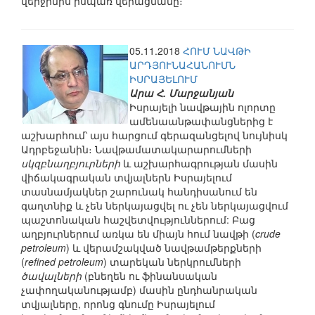
վերջինիս իսպառ վերացմանը։
05.11.2018
ՀՈՒՄ ՆԱՎԹԻ
ԱՐԴՅՈՒՆԱՀԱՆՈՒՄՆ
ԻՍՐԱՅԵԼՈՒՄ
Արա Հ. Մարջանյան
Իսրայելի նավթային ոլորտը
ամենաանթափանցներից է
աշխարհում՝ այս հարցում գերազանցելով նույնիսկ
Ադրբեջանին։ Նավթամատակարարումների
սկզբնաղբյուրների
և աշխարհագրության մասին
վիճակագրական տվյալներն Իսրայելում
տասնամյակներ շարունակ հանդիսանում են
գաղտնիք և չեն ներկայացվել ու չեն ներկայացվում
պաշտոնական հաշվետվություններում: Բաց
աղբյուրներում առկա են միայն հում նավթի (
crude
petroleum
) և վերամշակված նավթամթերքների
(
refined petroleum
) տարեկան ներկրումների
ծավալների
(բնեղեն ու ֆինանսական
չափողականությամբ) մասին ընդհանրական
տվյալները, որոնց գնումը Իսրայելում