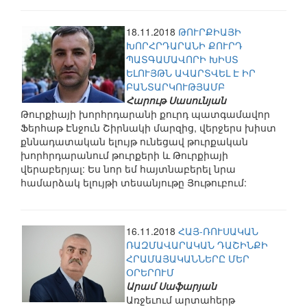
18.11.2018
ԹՈՒՐՔԻԱՅԻ
ԽՈՐՀՐԴԱՐԱՆԻ ՔՈՒՐԴ
ՊԱՏԳԱՄԱՎՈՐԻ ԽԻՍՏ
ԵԼՈՒՅԹՆ ԱՎԱՐՏՎԵԼ Է ԻՐ
ԲԱՆՏԱՐԿՈՒԹՅԱՄԲ
Հարութ Սասունյան
Թուրքիայի խորհրդարանի քուրդ պատգամավոր
Ֆերհաթ Էնջուն Շիրնակի մարզից, վերջերս խիստ
քննադատական ելույթ ունեցավ թուրքական
խորհրդարանում թուրքերի և Թուրքիայի
վերաբերյալ: Ես նոր եմ հայտնաբերել նրա
համարձակ ելույթի տեսանյութը Յութուբում:
16.11.2018
ՀԱՅ-ՌՈՒՍԱԿԱՆ
ՌԱԶՄԱՎԱՐԱԿԱՆ ԴԱՇԻՆՔԻ
ՀՐԱՄԱՅԱԿԱՆՆԵՐԸ ՄԵՐ
ՕՐԵՐՈՒՄ
Արամ Սաֆարյան
Առջեւում արտահերթ