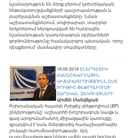
նշանակություն են ձեռք բերում կրիտիկական
ենթակառուցվածքների պաշտպանության և
բարելավման աշխատանքները։ Նման
աշխատանքներում, սովորաբար, տարբեր
երկրներում ներգրավված են հանրային
նշանակության կարևորագույն օբյեկտների
գործունեությունը համակարգող պետական, որոշ
դեպքերում՝ մասնավոր սուբյեկտները։
18.09.2018
ԷՆԵՐԳԵՏԻԿ
ՀԱՄԱՇԽԱՐՀԱՅԻՆ
ՎԻՃԱԿԱԳՐՈՒԹՅՈՒՆՆ ԸՍՏ
ԲՐԻԹԻՇ ՓԵԹՐՈԼԻՈՒՄԻ
ՏԱՐԵԿԱՆ ԶԵԿՈՒՅՑՆԵՐԻ
Արմեն Մանվելյան
Բրիտանական հայտնի Բրիթիշ փեթրոլիում (BP)
ընկերությունը՝ աշխարհի խոշորագույն նավթ և
գազ արդյունահանող միջազգային կառույցը,
զբաղվում է նաև էներգետիկ համաշխարհային
շուկայի ուսումնասիրությամբ։ Այդ
ուսումնասիրությունները ամեն տարի հունիսի