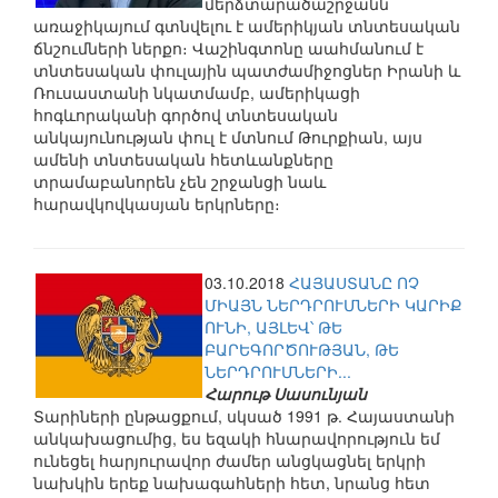
մերձտարածաշրջանն
առաջիկայում գտնվելու է ամերիկյան տնտեսական
ճնշումների ներքո։ Վաշինգտոնը աահմանում է
տնտեսական փուլային պատժամիջոցներ Իրանի և
Ռուսաստանի նկատմամբ, ամերիկացի
հոգևորականի գործով տնտեսական
անկայունության փուլ է մտնում Թուրքիան, այս
ամենի տնտեսական հետևանքները
տրամաբանորեն չեն շրջանցի նաև
հարավկովկասյան երկրները։
03.10.2018
ՀԱՅԱՍՏԱՆԸ ՈՉ
ՄԻԱՅՆ ՆԵՐԴՐՈՒՄՆԵՐԻ ԿԱՐԻՔ
ՈՒՆԻ, ԱՅԼԵՎ՝ ԹԵ
ԲԱՐԵԳՈՐԾՈՒԹՅԱՆ, ԹԵ
ՆԵՐԴՐՈՒՄՆԵՐԻ...
Հարութ Սասունյան
Տարիների ընթացքում, սկսած 1991 թ. Հայաստանի
անկախացումից, ես եզակի հնարավորություն եմ
ունեցել հարյուրավոր ժամեր անցկացնել երկրի
նախկին երեք նախագահների հետ, նրանց հետ