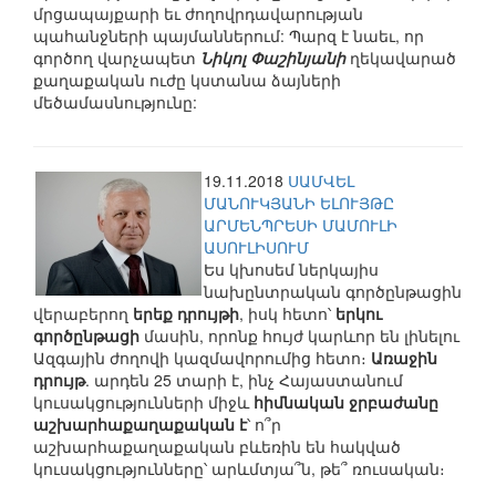
մրցապայքարի եւ ժողովրդավարության
պահանջների պայմաններում: Պարզ է նաեւ, որ
գործող վարչապետ
Նիկոլ Փաշինյանի
ղեկավարած
քաղաքական ուժը կստանա ձայների
մեծամասնությունը:
19.11.2018
ՍԱՄՎԵԼ
ՄԱՆՈՒԿՅԱՆԻ ԵԼՈՒՅԹԸ
ԱՐՄԵՆՊՐԵՍԻ ՄԱՄՈՒԼԻ
ԱՍՈՒԼԻՍՈՒՄ
Ես կխոսեմ ներկայիս
նախընտրական գործընթացին
վերաբերող
երեք դրույթի
, իսկ հետո՝
երկու
գործընթացի
մասին, որոնք հույժ կարևոր են լինելու
Ազգային ժողովի կազմավորումից հետո։
Առաջին
դրույթ
. արդեն 25 տարի է, ինչ Հայաստանում
կուսակցությունների միջև
հիմնական ջրբաժանը
աշխարհաքաղաքական է
՝ ո՞ր
աշխարհաքաղաքական բևեռին են հակված
կուսակցությունները՝ արևմտյա՞ն, թե՞ ռուսական։