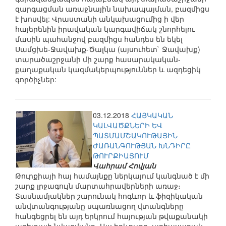
զարգացման առաջնային նախապայման, բազմիցս
է խոսվել: Վրաստանի անկախացումից ի վեր
հայերենին իրավական կարգավիճակ շնորհելու
մասին պահանջով բազմիցս հանդես են եկել
Սամցխե-Ջավախք-Ծալկա (այսուհետ` Ջավախք)
տարածաշրջանի մի շարք հասարակական-
քաղաքական կազմակերպություններ և ազդեցիկ
գործիչներ:
03.12.2018
ՀԱՅԿԱԿԱՆ
ԿԱԼՎԱԾՔՆԵՐԻ ԵՎ
ՊԱՏՄԱՄՇԱԿՈՒԹԱՅԻՆ
ԺԱՌԱՆԳՈՒԹՅԱՆ ԽՆԴԻՐԸ
ԹՈՒՐՔԻԱՅՈՒՄ
Վահրամ Հովյան
Թուրքիայի հայ համայնքը ներկայում կանգնած է մի
շարք լրջագույն մարտահրավերների առաջ։
Տասնամյակներ շարունակ հոգևոր և ֆիզիկական
անվտանգությանը սպառնացող վտանգները
հանգեցրել են այդ երկրում հայության թվաքանակի