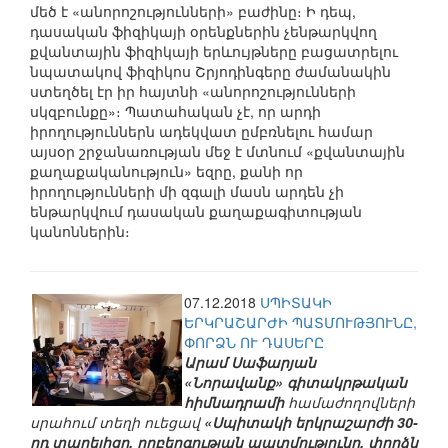
մեծ է «անորոշությունների» բաժինը։ Ի դեպ,
դասական ֆիզիկայի օրենքներին չենթարկվող
քվանտային ֆիզիկայի երևույթները բացատրելու
նպատակով ֆիզիկոս Շրյոդինգերը ժամանակին
ստեղծել էր իր հայտնի «անորոշությունների
սկզբունքը»։ Պատահական չէ, որ արդի
իրողություններն ադեկվատ ըմբռնելու համար
այսօր շրջանառության մեջ է մտնում «քվանտային
քաղաքականություն» եզրը, քանի որ
իրողությունների մի զգալի մասն արդեն չի
ենթարկվում դասական քաղաքագիտության
կանոններին։
07.12.2018
ՍՊԻՏԱԿԻ
ԵՐԿՐԱՇԱՐԺԻ ՊԱՏՄՈՒԹՅՈՒՆԸ,
ՓՈՐՁՆ ՈՒ ԴԱՍԵՐԸ
Արամ Սաֆարյան
«Նորավանք» գիտակրթական
հիմնադրամի
համաժողովների
սրահում տեղի ուեցավ
«Սպիտակի երկրաշարժի 30-
րդ տարելիցը. ողբերգության պատմությունը, փորձն