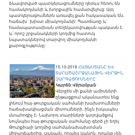
ձևավորված պատկերացումները դեռևս հեռու են
համակողմանի և խորքային համարվելուց: Այդ
պատկերացումներն առավել քան հակասական են,
հաճախ` խիստ միակողմանի: Պատճառը և՛
համապատասխան տեղեկատվության պակասն է,
և՛ որոշ շրջանակների կողմից հատուկ
նպատակներով տարվող միակողմանի
քարոզչությունը:
15.10.2018
ՀԱՅԱՍՏԱՆԸ ԵՎ
ՏԱՐԱԾԱՇՐՋԱՆԱՅԻՆ ՎԵՐՋԻՆ
ԶԱՐԳԱՑՈՒՄՆԵՐԸ
Կարեն Վերանյան
Վերջին մի քանի ամիսների
ընթացքում ականատես ենք
լինում հայ-թուրքական սահմանի խախտումների
հաճախակիացման միտումների, ինչն իսկապես
մտահոգիչ է։ Նախորդ տարիների կտրվածքով
նույնպես հայ-թուրքական սահմանը զերծ չի եղել
Թուրքիայի կողմից սահմանախախտման
միջադեպերից, սակայն, որպես կանոն, դրանք չեն