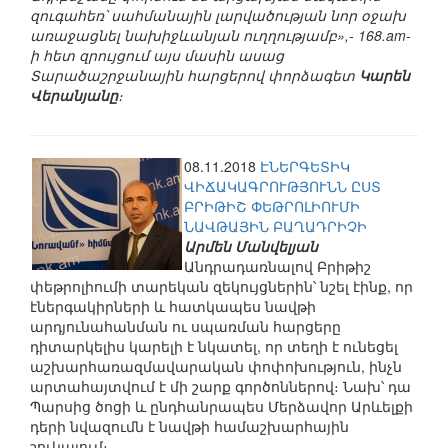
զուգահեռ՝ սահմանային լարվածության նոր օջախ
առաջացնել նախիջևանյան ուղղությամբ»,- 168.am-
ի հետ զրույցում այս մասին ասաց
Տարածաշրջանային հարցերով փորձագետ
Կարեն
Վերանյանը
։
08.11.2018
ԷՆԵՐԳԵՏԻԿ
ՎԻՃԱԿԱԳՐՈՒԹՅՈՒՆՆ ԸՍՏ
ԲՐԻԹԻՇ ՓԵԹՐՈԼԻՈՒՄԻ
ՆԱՎԹԱՅԻՆ ԲԱՂԱԴՐԻՉԻ
Արմեն Մանվելյան
Անդրադառնալով Բրիթիշ
փեթրոլիումի տարեկան զեկույցներին՝ նշել էինք, որ
էներգակիրների և հատկապես նավթի
արդյունահանման ու սպառման հարցերը
դիտարկելիս կարելի է նկատել, որ տեղի է ունեցել
աշխարհառազմավարական փոփոխություն, ինչն
արտահայտվում է մի շարք գործոններով։ Նախ՝ դա
Պարսից ծոցի և ընդհանրապես Մերձավոր Արևելքի
դերի նվազումն է նավթի համաշխարհային
շուկայում։