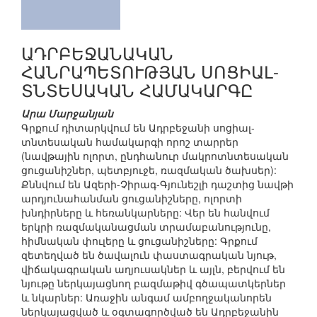
ԱԴՐԲԵՋԱՆԱԿԱՆ
ՀԱՆՐԱՊԵՏՈՒԹՅԱՆ ՍՈՑԻԱԼ-
ՏՆՏԵՍԱԿԱՆ ՀԱՄԱԿԱՐԳԸ
Արա Մարջանյան
Գրքում դիտարկվում են Ադրբեջանի սոցիալ-
տնտեսական համակարգի որոշ տարրեր
(նավթային ոլորտ, ընդհանուր մակրոտնտեսական
ցուցանիշներ, պետբյուջե, ռազմական ծախսեր):
Քննվում են Ազերի-Չիրագ-Գյունեշլի դաշտից նավթի
արդյունահանման ցուցանիշները, ոլորտի
խնդիրները և հեռանկարները: Վեր են հանվում
երկրի ռազմականացման տրամաբանությունը,
հիմնական փուլերը և ցուցանիշները: Գրքում
զետեղված են ծավալուն փաստագրական նյութ,
վիճակագրական աղյուսակներ և այլն, բերվում են
նյութը ներկայացնող բազմաթիվ գծապատկերներ
և նկարներ: Առաջին անգամ ամբողջականորեն
ներկայացված և օգտագործված են Ադրբեջանին