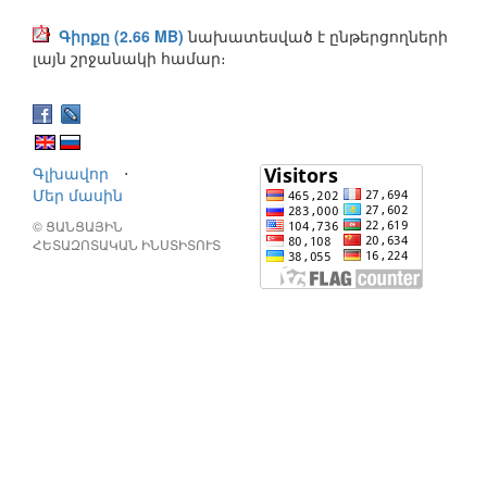
Գիրքը (2.66 MB)
նախատեսված է ընթերցողների
լայն շրջանակի համար։
Գլխավոր
⋅
Մեր մասին
© ՑԱՆՑԱՅԻՆ
ՀԵՏԱԶՈՏԱԿԱՆ ԻՆՍՏԻՏՈՒՏ