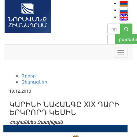
բաժանո
Գրքեր
Զեկույցներ
19.12.2013
ԿԱՐԻՆԻ ՆԱՀԱՆԳԸ XIX ԴԱՐԻ
ԵՐԿՐՈՐԴ ԿԵՍԻՆ
Հովհաննես Զատիկյան