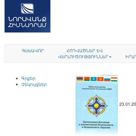
ԳԼԽԱՎՈՐ
ՀՈԴՎԱԾՆԵՐ ԵՎ
ՎԵՐԼՈՒԾՈՒԹՅՈՒՆՆԵՐ
ԻՐԱ
Գրքեր
Զեկույցներ
23.01.2