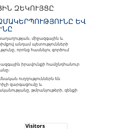
ՅԻՆ ԶԵԿՈՒՅՑԸ
ԶՄԱԿԵՐՊՈՒԹՅՈՒՆԸ ԵՎ
ՒՆԸ
ղաղության, միջազգային և
իմքով անդամ պետությունների
ւնը, որոնց հասնելու գործում
ազգային իրավունքի համընդհանուր
անը։
ական ուղղություններն են
իչի զարգացումը և
կանությանը, թմրանյութերի, զենքի