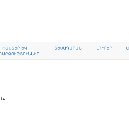
ՓԱՍՏԵՐ ԵՎ
ՏԵՍԱԴԱՐԱՆ
ԼՈՒՐԵՐ
Ա
ԴԱՐՁՈՒԹՅՈՒՆՆԵՐ
014