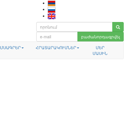
բաժանորդագրվել
ՄՍԱԳՐԵՐ
ՀՐԱՏԱՐԱԿՈՒՄՆԵՐ
ՄԵՐ
ՄԱՍԻՆ