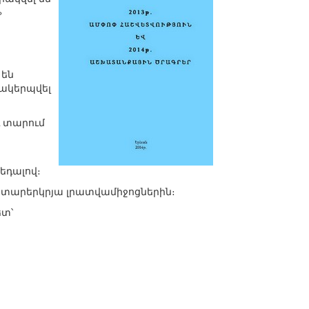
»
 են
մակերպվել
ւ տարում
եդալով։
օտարերկրյա լրատվամիջոցներին։
ետ՝