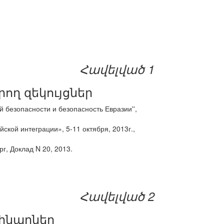
Հավելված 1
ող զեկույցներ
безопасности и безопасность Евразии'',
кой интеграции», 5-11 октября, 2013г.,
г, Доклад N 20, 2013.
Հավելված 2
մինարներ