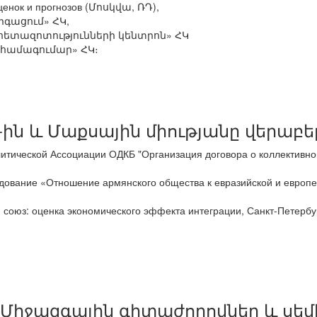
оценок и прогнозов (Մոսկվա, ՌԴ),
գացում» ՀԿ,
ետազոտությունների կենտրոն» ՀԿ
համագումար» ՀԿ։
ին և Մաքսային միությանը վերաբեր
тической Ассоциации ОДКБ "Организация договора о коллективной 
ование «Отношение армянского общества к евразийской и европейс
союз: оценка экономического эффекта интеграции, Санкт-Петербур
Միջազգային գիտաժողովներ և սե