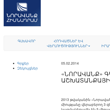
ԳԼԽԱՎՈՐ
ՀՈԴՎԱԾՆԵՐ ԵՎ
ՎԵՐԼՈՒԾՈՒԹՅՈՒՆՆԵՐ
ԻՐԱ
Գրքեր
05.02.2014
Զեկույցներ
«ՆՈՐԱՎԱՆՔ» ԳԿ
ԱՇԽԱՏԱՆՔԱՅԻ
2013 թվականին «Նորավա
միությանը վերաբերող 3 զե
կազմակերպվել են 5 միջա