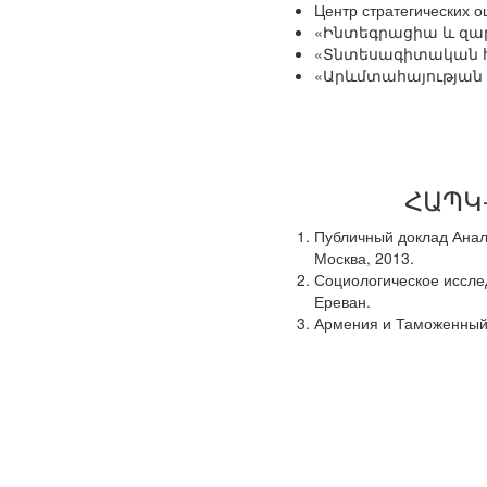
Центр стратегических 
«Ինտեգրացիա և զար
«Տնտեսագիտական հ
«Արևմտահայության 
ՀԱՊԿ-
Публичный доклад Анали
Москва, 2013.
Социологическое исслед
Ереван.
Армения и Таможенный 