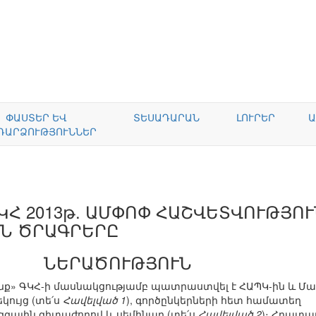
ՓԱՍՏԵՐ ԵՎ
ՏԵՍԱԴԱՐԱՆ
ԼՈՒՐԵՐ
Ա
ԴԱՐՁՈՒԹՅՈՒՆՆԵՐ
Հ 2013թ. ԱՄՓՈՓ ՀԱՇՎԵՏՎՈՒԹՅՈՒՆ
Ն ԾՐԱԳՐԵՐԸ
ՆԵՐԱԾՈՒԹՅՈՒՆ
նք» ԳԿՀ-ի մասնակցությամբ պատրաստվել է ՀԱՊԿ-ին և Մա
կույց (տե՛ս
Հավելված 1
), գործընկերների հետ համատեղ
զգային գիտաժողով և սեմինար (տե՛ս
Հավելված 2
)։ Հրատա