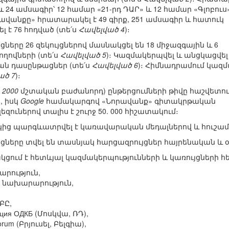
 և 24 ամսագիր՝ 12 համար «21-րդ ԴԱՐ» և 12 համար «Գլոբուս
ավանքը» հրատարակել է 49 գիրք, 251 ամսագիր և հատուկ
 է 76 հոդված (տե՛ս
Հավելված 4
)։
րը 26 զեկույցներով մասնակցել են 18 միջազգային և 6
ովների (տե՛ս
Հավելված 5
)։ Կազմակերպվել և անցկացվել
ն դասընթացներ (տե՛ս
Հավելված 6
)։ Հիմնադրամում կազ
ած 7
)։
ի
2000
մշտական բաժանորդ) ընթերցումների թիվը հաշվետո
ն, իսկ
Google
համակարգով «Նորավանք» գիտակրթական
եզուներով տալիս է շուրջ 50. 000 հիշատակում։
ց պարգևատրվել է կառավարական մեդալներով և հուշամ
երը տվել են տասնյակ հարցազրույցներ հայրենական և 
ում է հետևյալ կազմակերպությունների և կառույցների հ
րություն,
 նախարարություն,
ԲԸ,
ация ОДКБ (Մոսկվա, ՌԴ),
Forum (Բրյուսել, Բելգիա),