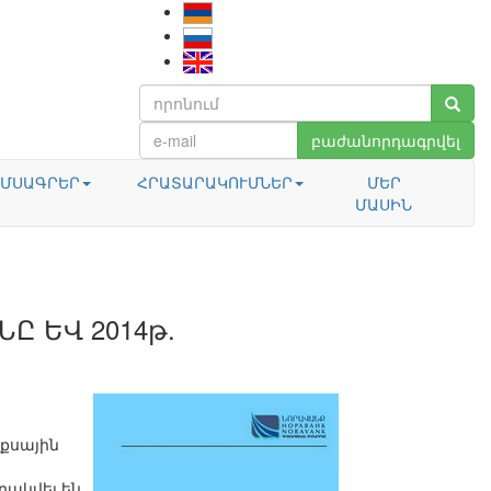
բաժանորդագրվել
ՄՍԱԳՐԵՐ
ՀՐԱՏԱՐԱԿՈՒՄՆԵՐ
ՄԵՐ
ՄԱՍԻՆ
Ը ԵՎ 2014թ.
քսային
րակվել են