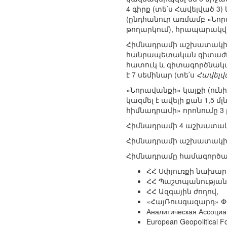
4 գիրք (տե՛ս Հավելված 3)
(ընդհանուր առմամբ «Նոր
թողարկում), հրապարակվել
Հիմնադրամի աշխատակիցնե
հանրապետական գիտաժող
հատուկ և գիտագործնակա
է 7 սեմինար (տե՛ս
Հավելվ
«Նորավանքի» կայքի (ուն
կազմել է ավելի քան 1,5 մլ
հիմնադրամի» որոնումը 3 լ
Հիմնադրամի 4 աշխատակի
Հիմնադրամի աշխատակիցն
Հիմնադրամը համագործակց
ՀՀ Սփյուռքի նախարա
ՀՀ Պաշտպանության
ՀՀ Ազգային ժողով,
«ՀայՌուսգազարդ» Փ
Аналитическая Ассоци
European Geopօlitical 