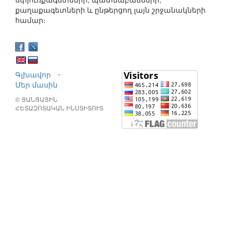
քաղաքագետների և ընթերցող լայն շրջանակների
համար։
Գլխավոր
⋅
Մեր մասին
© ՑԱՆՑԱՅԻՆ
ՀԵՏԱԶՈՏԱԿԱՆ ԻՆՍՏԻՏՈՒՏ