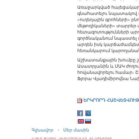
Առաջարկված հայեցակարգ
գնահատելու նպատակով ու
«ուղեղային գրոհների» բն
մեթոդիկաների» տարրեր պ
հետազոտությունների արդյ
գործնականում նպաստել 
արդեն իսկ կարճաժամկետ 
հեռանկարում կարողանան
Աշխատանքային խումբը շ
Ասատրյանին և ՄԱԿ ժող
հովանավորելու համար։ Շ
Ֆլորա Վլադիմիրովնա Նա
ԵՐԿՐՈՐԴ ՀԱՇՎԵՏՎՈՒԹՅՈ
Գլխավոր
⋅
Մեր մասին
© ՑԱՆՑԱՅԻՆ ՀԵՏԱԶՈՏԱԿԱՆ ԻՆՍՏԻՏՈՒՏ