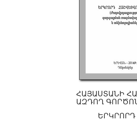
ՀԱՅԱՍՏԱՆԻ Հ
ԱԶԴՈՂ ԳՈՐԾՈՆ
ԵՐԿՐՈՐԴ 