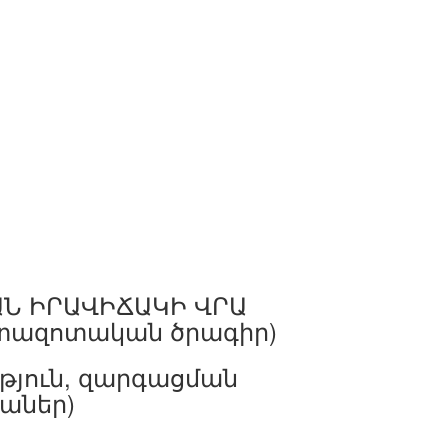
Ն ԻՐԱՎԻՃԱԿԻ ՎՐԱ
տազոտական ծրագիր)
թյուն, զարգացման
աներ)