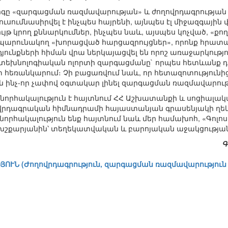
ը «զարգացման ռազմավարության» և ժողովրդագրության 
սումնասիրվել է ինչպես հայրենի, այնպես էլ միջազգային
ույթ կրող քննարկումներ, ինչպես նաև, այսպես կոչված, «
արունակող «խորացված հարցազրույցներ», որոնք հրատարա
ունքների հիման վրա ներկայացվել են որոշ առաջարկությու
տեխնոլոգիական ոլորտի զարգացմանը` որպես հետևանք դ
հեռանկարում։ Չի բացառվում նաև, որ հետազոտությունի
 ինչ-որ չափով օգտակար լինել զարգացման ռազմավարութ
նորհակալություն է հայտնում ՀՀ Աշխատանքի և սոցիալ
ովրդագրական հիմնադրամի հայաստանյան գրասենյակի ղ
նորհակալություն ենք հայտնում նաև մեր համախոհ, «Գոլո
խշքարյանին՝ տեղեկատվական և բարոյական աջակցությա
Գ
ՒՆ (Ժողովրդագրություն, զարգացման ռազմավարություն և