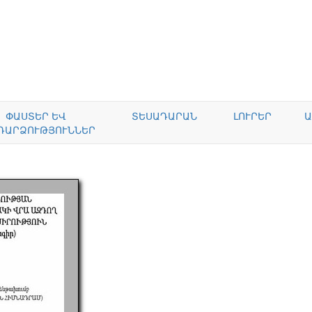
ՓԱՍՏԵՐ ԵՎ
ՏԵՍԱԴԱՐԱՆ
ԼՈՒՐԵՐ
Ա
ԴԱՐՁՈՒԹՅՈՒՆՆԵՐ