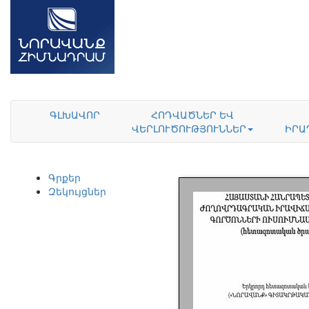
ԳԼԽԱՎՈՐ
ՀՈԴՎԱԾՆԵՐ ԵՎ
ՎԵՐԼՈՒԾՈՒԹՅՈՒՆՆԵՐ
ԻՐԱ
Գրքեր
Զեկույցներ