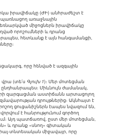
կա իրավիճակը (ԺԻ) անհրաժեշտ է
 սպառնացող առաջնային
 ձեռնարկված միջոցներն իրավիճակը
ղղված որոշումների և դրանց
որապես, հետևանք է այն հանգամանքի,
ները։
յեցակարգ, որը հենված է ազգային
 վրա (տե՛ս
Գլուխ 1
)։ Մեր մոտեցման
 ընդհանրապես։ Միևնույն ժամանակ,
 որի զարգացման աստիճանն արտացոլող
ավարության դրույթներից։ Ակնհայտ է
ոշող ցուցանիշներն էապես նվազում են,
որվում է հանրությունում գործող
ւմ։ Այդ պատճառով, ըստ մեր մոտեցման,
ն» և դրանք «սնող» գիտական
ոցիալ-տնտեսական միջավայր, որը