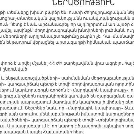
ՆԵՐԱԾՈՒԹՅՈՒՆ
 տեմպերը խիստ բարձր են, ուստի ժողովրդագրական ներ
 սոցիալ-տնտեսական կայունությանն ու անվտանգությանն
մ։ Պետք է նաև արձանագրել, որ այդ ոլորտում առ այսօր
ավել, այսինքն՝ ժողովրդագրական խնդիրների լուծմանն ու
մեթոդների արդյունավետությունը բարձր չէ։ Դա, մասնավ
 չեն ենթադրում վերացնել արտագաղթի հիմնական պատճառ
 փորձ է արվել մշակել ՀՀ ԺԻ բարելավման վրա ազդելու հա
մ ընդունված
 և ենթակառուցվածքների» սահմանման մեթոդաբանության
ի» կարգավիճակ պետք է տրվի ժողովրդագրական ոլորտին
երում կարևորագույն գործոն է «մարդկային կապիտալը»,
ցուցանիշներն ուղղակիորեն կախված են զարգացման ռազմ
այության պարագայում մարդկային կապիտալի վիճակը բնոր
արագայում։ Շեշտենք նաև, որ «մարդկային կապիտալը» ձևավ
զրի լայն առումով մեկնաբանության իմաստով) կառույցներո
ցվածքների» կարգավիճակ պետք է տրվի «տեխնոլոգիակա
ևս։ Այս պարագայում է, որ կարող է ձևավորվել այնպիսի ս
 իր ապագան կապել Հայաստանի հետ։