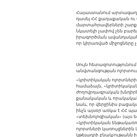
Հայաստանում արտագաղթի
դասել ՀՀ քաղաքական ու
մարտահրավերների շարքու
նկատելի չափով չեն բարել
իրագործման ավանդական 
որ կիրառված միջոցները
Սույն հետազոտությունում
անվտանգության ոլորտու
«կրիտիկական ոլորտների
համաձայն, «կրիտիկական
ժողովրդագրական խնդիրն
քանակական և որակական 
նաև, որ վերջինիս բացակ
ինչն այսօր առկա է ՀՀ պ
«տեխնոլոգիական» (այս ե
«կրիտիկական ենթակառու
ոլորտների կառույցներին 
կթելադրի բնակչությանն