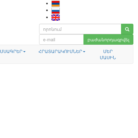
բաժանորդագրվել
ՄՍԱԳՐԵՐ
ՀՐԱՏԱՐԱԿՈՒՄՆԵՐ
ՄԵՐ
ՄԱՍԻՆ