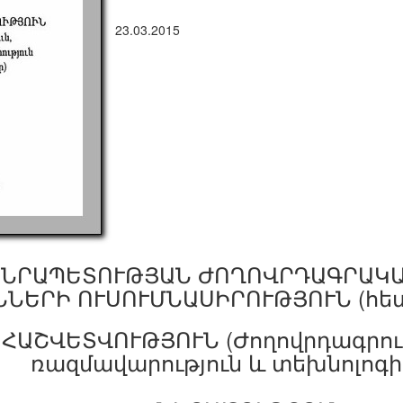
23.03.2015
ԱՆՐԱՊԵՏՈՒԹՅԱՆ ԺՈՂՈՎՐԴԱԳՐԱԿԱ
ՆԵՐԻ ՈՒՍՈՒՄՆԱՍԻՐՈՒԹՅՈՒՆ (հե
ՀԱՇՎԵՏՎՈՒԹՅՈՒՆ (Ժողովրդագրու
ռազմավարություն և տեխնոլոգի