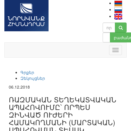
բաժանո
Գրքեր
Զեկույցներ
06.12.2018
ՌԱԶՄԱԿԱՆ ՏԵՂԵԿԱՏՎԱԿԱՆ
ԱՊԱՀՈՎՈՒՄԸ՝ ՈՐՊԵՍ
ԶԻՆՎԱԾ ՈՒԺԵՐԻ
ՀԱՄԱԿՈՂՄԱՆԻ (ՄԱՐՏԱԿԱՆ)
ԱՊԱՀՈՎՄԱՆ ՏԵՍԱԿ