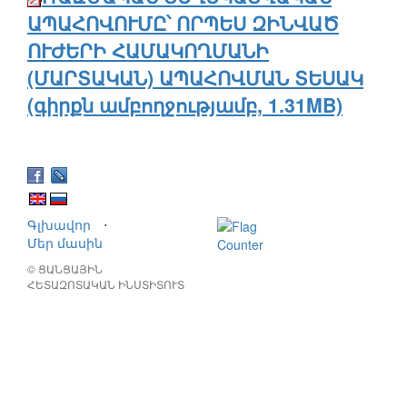
ԱՊԱՀՈՎՈՒՄԸ՝ ՈՐՊԵՍ ԶԻՆՎԱԾ
ՈՒԺԵՐԻ ՀԱՄԱԿՈՂՄԱՆԻ
(ՄԱՐՏԱԿԱՆ) ԱՊԱՀՈՎՄԱՆ ՏԵՍԱԿ
(գիրքն ամբողջությամբ, 1.31MB)
Գլխավոր
⋅
Մեր մասին
© ՑԱՆՑԱՅԻՆ
ՀԵՏԱԶՈՏԱԿԱՆ ԻՆՍՏԻՏՈՒՏ