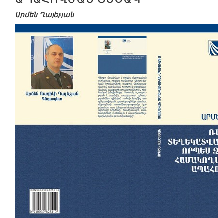
Արմեն Ղալեչյան