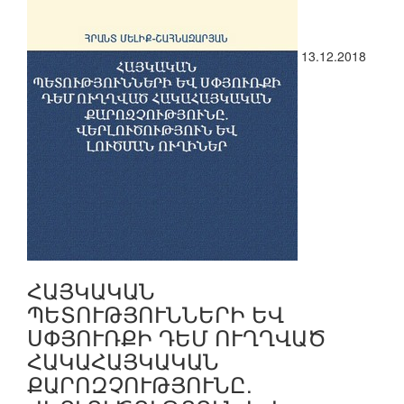
13.12.2018
ՀԱՅԿԱԿԱՆ
ՊԵՏՈՒԹՅՈՒՆՆԵՐԻ ԵՎ
ՍՓՅՈՒՌՔԻ ԴԵՄ ՈՒՂՂՎԱԾ
ՀԱԿԱՀԱՅԿԱԿԱՆ
ՔԱՐՈԶՉՈՒԹՅՈՒՆԸ.