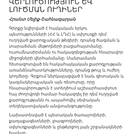
ՎԵՐԼՈՒԾՈՒԹՅՈՒՆ ԵՎ
ԼՈՒԾՄԱՆ ՈՒՂԻՆԵՐ
Հրանտ Մելիք-Շահնազարյան
Գիրքը նվիրված է հայկական երկու
պետությունների (ՀՀ և ԼՂՀ) և սփյուռքի դեմ
ուղղված քարոզչական թեզերի, դրանց ծագման և
տարածման մեթոդների բացահայտմանը,
ուսումնասիրմանն ու հակազդեցության հնարավոր
միջոցների վերհանմանը։ Մանրամասն
հետազոտված են հակահայկական քարոզչության
առանձնահատկությունները, դրանց թույլ և ուժեղ
կողմերը։ Գրքում ներկայացված է նաև գիտական և
կազմակերպչական այն ռեսուրսը, որը
հնարավորություն է ստեղծում աշխարհասփյուռ
հայ ժողովրդի համար հակազդել իր դեմ ուղղված
քարոզչությանն ու ապահովել սեփական
տեղեկատվական անվտանգությունը։
Նախատեսված է պետական ծառայողների,
քաղաքագետների, լրագրողների,
սփյուռքագետների և ընթերցող լայն շրջանակների
համար։