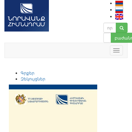
բաժանո
Գրքեր
Զեկույցներ