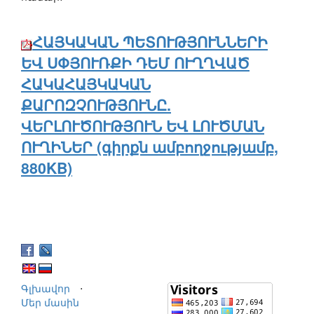
ՀԱՅԿԱԿԱՆ ՊԵՏՈՒԹՅՈՒՆՆԵՐԻ
ԵՎ ՍՓՅՈՒՌՔԻ ԴԵՄ ՈՒՂՂՎԱԾ
ՀԱԿԱՀԱՅԿԱԿԱՆ
ՔԱՐՈԶՉՈՒԹՅՈՒՆԸ.
ՎԵՐԼՈՒԾՈՒԹՅՈՒՆ ԵՎ ԼՈՒԾՄԱՆ
ՈՒՂԻՆԵՐ (գիրքն ամբողջությամբ,
880KB)
Գլխավոր
⋅
Մեր մասին