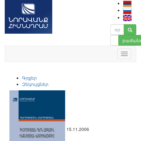
բաժանո
Գրքեր
Զեկույցներ
15.11.2006