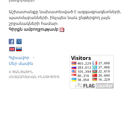
Աշխատանքը նախատեսված է ազգագրագետների,
պատմաբանների, ինչպես նաև ընթերցող լայն
շրջանակների համար։
Գիրքն ամբողջությամբ
Գլխավոր
⋅
Մեր մասին
© ՑԱՆՑԱՅԻՆ
ՀԵՏԱԶՈՏԱԿԱՆ ԻՆՍՏԻՏՈՒՏ