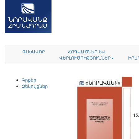
ԳԼԽԱՎՈՐ
ՀՈԴՎԱԾՆԵՐ ԵՎ
ՎԵՐԼՈՒԾՈՒԹՅՈՒՆՆԵՐ
ԻՐԱ
Գրքեր
Զեկույցներ
15