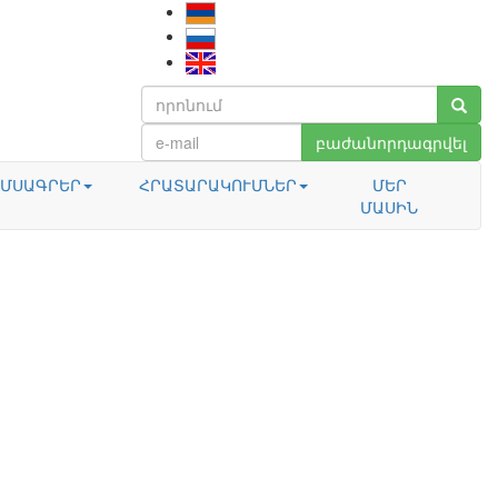
բաժանորդագրվել
ՄՍԱԳՐԵՐ
ՀՐԱՏԱՐԱԿՈՒՄՆԵՐ
ՄԵՐ
ՄԱՍԻՆ