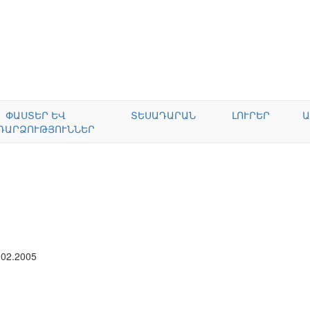
ՓԱՍՏԵՐ ԵՎ
ՏԵՍԱԴԱՐԱՆ
ԼՈՒՐԵՐ
Ա
ԴԱՐՁՈՒԹՅՈՒՆՆԵՐ
.02.2005