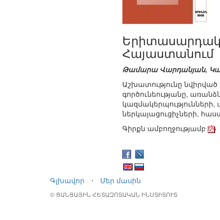
Երիտասարդակա
Հայաստանում
Թամարա Վարդանյան, Կա
Աշխատությունը նվիրվա
գործունեությանը, առանձ
կազմակերպությունների, 
ներկայացուցիչների, հա
Գիրքն ամբողջությամբ
Գլխավոր
⋅
Մեր մասին
© ՑԱՆՑԱՅԻՆ ՀԵՏԱԶՈՏԱԿԱՆ ԻՆՍՏԻՏՈՒՏ