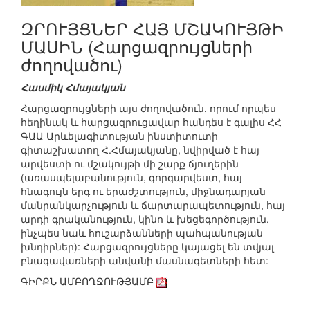
ԶՐՈՒՅՑՆԵՐ ՀԱՅ ՄՇԱԿՈՒՅԹԻ
ՄԱՍԻՆ (Հարցազրույցների
ժողովածու)
Հասմիկ Հմայակյան
Հարցազրույցների այս ժողովածուն, որում որպես
հեղինակ և հարցազրուցավար հանդես է գալիս ՀՀ
ԳԱԱ Արևելագիտության ինստիտուտի
գիտաշխատող Հ.Հմայակյանը, նվիրված է հայ
արվեստի ու մշակույթի մի շարք ճյուղերին
(առասպելաբանություն, գորգարվեստ, հայ
հնագույն երգ ու երաժշտություն, միջնադարյան
մանրանկարչություն և ճարտարապետություն, հայ
արդի գրականություն, կինո և խեցեգործություն,
ինչպես նաև հուշարձանների պահպանության
խնդիրներ): Հարցազրույցները կայացել են տվյալ
բնագավառների անվանի մասնագետների հետ:
ԳԻՐՔՆ ԱՄԲՈՂՋՈՒԹՅԱՄԲ