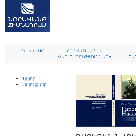
ԳԼԽԱՎՈՐ
ՀՈԴՎԱԾՆԵՐ ԵՎ
ՎԵՐԼՈՒԾՈՒԹՅՈՒՆՆԵՐ
ԻՐԱ
Գրքեր
Զեկույցներ