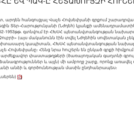
ՀԸ ԵՎ ՊԱԿ-Ը ՀԵՏԱԽՈՒՅԶԻ ՀՈՒՇԵ
 արդեն հանգուցյալ Վաչե Հովսեփյանի գրքում շարադրվա
գին Տեր-Հարությունյանի (Նժդեհ) կյանքի ամենադրամատի
952-1953թթ. գտնվում էր ՀԽՍՀ պետանվտանգության նախար
ւբրի» (այս մականունն էին տվել Նժդեհին սովետական չե
 երիտասարդ կապիտան, ՀԽՍՀ պետանվտանգության նախար
 Հովսեփյանը։ Հենց նրա հուշերն են ընկած գրքի հիմքում
 արժեքավոր փաստաթղթերի (ծառայողական գաղտնի գրութ
ձանագրություններ և այլն) մի ամբողջ շարք, որոնք առավ
յանի անձի և գործունեության մասին ընդհանրապես։
ւսերեն)