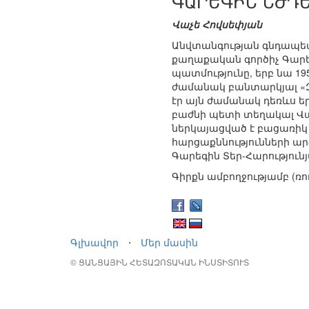
ԳԱՐԵԳԻՆ ՆԺԴԵ
Վաչե Հովսեփյան
Անվտանգության գնդապետ,
քաղաքական գործիչ Գարե
պատմությունը, երբ նա 1
ժամանակ բանտարկյալ «Զո
էր այն ժամանակ դեռևս
բաժնի պետի տեղակալ Վաչե
ներկայացված է բացառիկ
հարցաքննությունների ար
Գարեգին Տեր-Հարություն
Գիրքն ամբողջությամբ (ռո
Գլխավոր
⋅
Մեր մասին
© ՑԱՆՑԱՅԻՆ ՀԵՏԱԶՈՏԱԿԱՆ ԻՆՍՏԻՏՈՒՏ