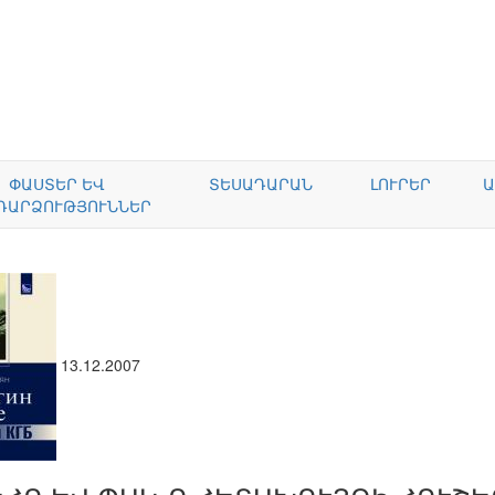
ՓԱՍՏԵՐ ԵՎ
ՏԵՍԱԴԱՐԱՆ
ԼՈՒՐԵՐ
Ա
ԴԱՐՁՈՒԹՅՈՒՆՆԵՐ
13.12.2007