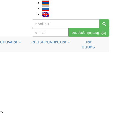
բաժանորդագրվել
ՄՍԱԳՐԵՐ
ՀՐԱՏԱՐԱԿՈՒՄՆԵՐ
ՄԵՐ
ՄԱՍԻՆ