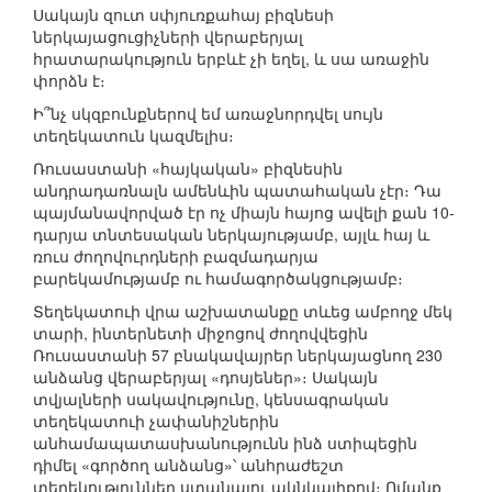
Սակայն զուտ սփյուռքահայ բիզնեսի
ներկայացուցիչների վերաբերյալ
հրատարակություն երբևէ չի եղել, և սա առաջին
փորձն է։
Ի՞նչ սկզբունքներով եմ առաջնորդվել սույն
տեղեկատուն կազմելիս։
Ռուսաստանի «հայկական» բիզնեսին
անդրադառնալն ամենևին պատահական չէր։ Դա
պայմանավորված էր ոչ միայն հայոց ավելի քան 10-
դարյա տնտեսական ներկայությամբ, այլև հայ և
ռուս ժողովուրդների բազմադարյա
բարեկամությամբ ու համագործակցությամբ։
Տեղեկատուի վրա աշխատանքը տևեց ամբողջ մեկ
տարի, ինտերնետի միջոցով ժողովվեցին
Ռուսաստանի 57 բնակավայրեր ներկայացնող 230
անձանց վերաբերյալ «դոսյեներ»։ Սակայն
տվյալների սակավությունը, կենսագրական
տեղեկատուի չափանիշներին
անհամապատասխանությունն ինձ ստիպեցին
դիմել «գործող անձանց»՝ անհրաժեշտ
տեղեկություններ ստանալու ակնկալիքով։ Ոմանք