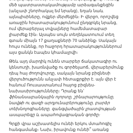
մեծ պատրաստակամությամբ արձագանքեցին
(անչափ շնորհակալ եմ նրանց), եղան նաև
այնպիսիները, ովքեր մերժեցին։ Ի վերջո, որոշվեց
առաջին հրատարակությունում ընդգրկել նրանց,
ում վերաբերյալ տվյալները համեմատաբար
լիարժեք էին։ Այսպես սույն տեղեկատուում տեղ
գտան միայն 17 քաղաքների 70 անձինք։ Սակայն
հույս ունենք, որ հաջորդ հրատարակություններում
այս ցանկն էապես կհամալրվի։
Թեև այդ մարդիկ ունեն տարբեր ճակատագիր ու
կենսուղի, խառնվածք ու գործելաոճ, վերաբերմունք
դեպ հայ ժողովուրդը, սակայն նրանց բիզնեսի
վերլուծությունն անչափ հետաքրքիր է. այն վեր է
հանում Ռուսաստանում հայոց բիզնես-
նախասիրությունները։ Դրանք են՝
ֆինանսաբանկային ոլորտը, շինարարությունը,
նավթի ու գազի արդյունաբերությունը, բարձր
տեխնոլոգիաները, զանգվածային լրատվության
ասպարեզը և ապահովագրական գործը։
Գրքի վրա աշխատելիս ունեի երկու մտահոգիչ
հանգամանք։ Նախ, իրավունք ունեի՞ առանց