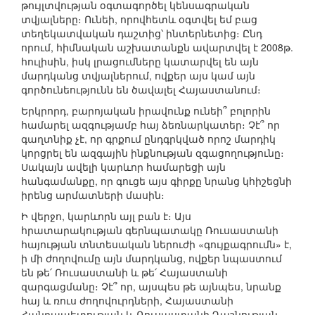
թույլտվության օգտագործել կենսագրական
տվյալները։ Ունեի, որովհետև օգտվել եմ բաց
տեղեկատվական դաշտից՝ ինտերնետից։ Ընդ
որում, հիմնական աշխատանքն ավարտվել է 2008թ.
հուլիսին, իսկ լրացումները կատարվել են այն
մարդկանց տվյալներում, ովքեր այս կամ այն
գործունեությունն են ծավալել Հայաստանում։
Երկրորդ, բարոյական իրավունք ունեի՞ բոլորին
համարել ազգությամբ հայ ձեռնարկատեր։ Չէ՞ որ
գաղտնիք չէ, որ գրքում ընդգրկված որոշ մարդիկ
կորցրել են ազգային ինքնության զգացողությունը։
Սակայն ավելի կարևոր համարեցի այն
հանգամանքը, որ գուցե այս գիրքը նրանց կհիշեցնի
իրենց արմատների մասին։
Ի վերջո, կարևորն այլ բան է։ Այս
հրատարակության գերնպատակը Ռուսաստանի
հայության տնտեսական ներուժի «գույքագրումն» է,
ի մի ժողովումը այն մարդկանց, ովքեր նպաստում
են թե՛ Ռուսաստանի և թե՛ Հայաստանի
զարգացմանը։ Չէ՞ որ, այսպես թե այնպես, նրանք
հայ և ռուս ժողովուրդների, Հայաստանի
Հանրապետության և Ռուսաստանի Դաշնության