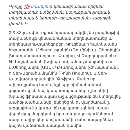
Գիրքը
(
ռուսերեն
) կենսագրական բիզնես-
տեղեկատուի ստեղծման, սփյուռքահայության
տնտեսական ներուժի «գույքագրման» առաջին
փորձն է։
XIX-XXդդ. սփյուռքում հրատարակվել են բազմաթիվ
տարաբնույթ կենսագրական տեղեկատուներ և
տեղեկատու-տարեգրքեր։ Կուզենայի հատկապես
հիշատակել Մ.Պոտուրյանին (Ռումինիա), Թեոդիկին
(Կոստանդնուպոլիս ու Փարիզ), Վ.Զարդարյանին ու
Թ.Գուշակյանին (Եգիպտոս), Ա.Խաշմանյանին ու
Մ.Սերոբյանին (ԱՄՆ), Կ.Գևորգյանին (Հունաստան),
Ի.Տեր-Աբրահամյանին (Դոնի Ռոստով), Ա.Տեր-
Աստվածատրյանցին (Թիֆլիս)։ Քանի որ
սփյուռքահայ համայնքները հիմնականում
գոյատևել են հայ կապիտալիստների շնորհիվ
(նրանց ֆինանսական աջակցությամբ են ստեղծվել,
պահել-պահպանվել եկեղեցին ու վարժարանը,
ազգային-մշակութային այլ կառույցներ), ապա
վերոնշյալ մարդկանց հրատարակություններում
պարտադիր կերպով առանձին անդրադարձներ
կային վաճառականական դասին։