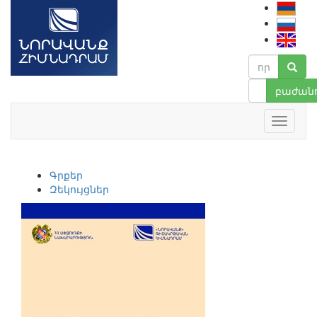
բաժանո
Գրքեր
Զեկույցներ