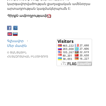
կարգավորվածության քաղաքական ամենօրյա
արտադրության կազմակերպումն է:
Գիրքն ամբողջությամբ
Գլխավոր
⋅
Մեր մասին
© ՑԱՆՑԱՅԻՆ
ՀԵՏԱԶՈՏԱԿԱՆ ԻՆՍՏԻՏՈՒՏ