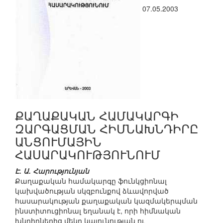
07.05.2003
ՔԱՂԱՔԱԿԱՆ ՀԱՄԱԿԱՐԳԻ
ԶԱՐԳԱՑՄԱՆ ՀԻՄՆԱԽՆԴԻՐԸ
ԱՆՑՈՒՄԱՅԻՆ
ՀԱՍԱՐԱԿՈՒԹՅՈՒՆՈՒՄ
Է. Ա. Հարությունյան
Քաղաքական համակարգը ֆունկցիոնալ
կախվածության սկզբունքով ձևավորված
հասարակության քաղաքական կազմակերպման
ինստիտուցիոնալ եղանակ է, որի հիմնական
խնդիրներից մեկը կայունության ու