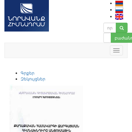
բաժանո
Գրքեր
Զեկույցներ