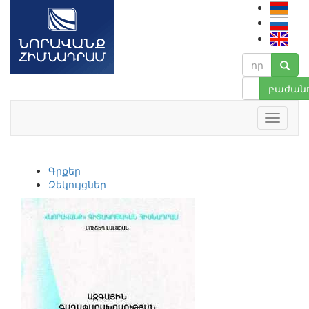
բաժանո
Գրքեր
Զեկույցներ