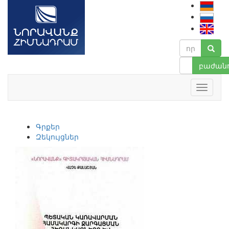
բաժանո
Գրքեր
Զեկույցներ