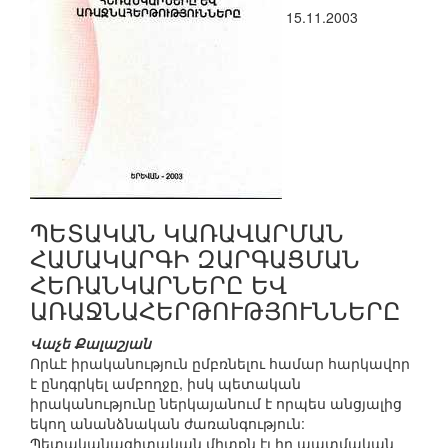
15.11.2003
ՊԵՏԱԿԱՆ ԿԱՌԱՎԱՐՄԱՆ
ՀԱՄԱԿԱՐԳԻ ԶԱՐԳԱՑՄԱՆ
ՀԵՌԱՆԿԱՐՆԵՐԸ ԵՎ
ԱՌԱՋՆԱՀԵՐԹՈՒԹՅՈՒՆՆԵՐԸ
Վաչե Քալաշյան
Որևէ իրականություն ըմբռնելու համար հարկավոր
է ընդգրկել ամբողջը, իսկ պետական
իրականությունը ներկայանում է որպես անցյալից
եկող անանձնական ժառանգություն:
Պետականագիտական միտքն էլ իր պատմական