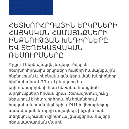
ՀԵՏԽՈՐՀՐԴԱՅԻՆ ԵՐԿՐՆԵՐԻ
ՀԱՅԿԱԿԱՆ ՀԱՄԱՅՆՔՆԵՐԻ
ԻՆՔՆՈՒԹՅԱՆ ԽՆԴԻՐՆԵՐԸ
ԵՎ ՏԵՂԵԿԱՏՎԱԿԱՆ
ՌԵՍՈՒՐՍՆԵՐԸ
Գրքում ներկայացվել և վերլուծվել են
հետխորհրդային երկրների հայերի համայնքային
ինքնության և ինքնակազմակերպման խնդիրները՝
հիմնականում ՌԴ-ում բնակվող հայ
երիտասարդների հետ հեռակա հարցման
արդյունքների հիման վրա։ Հետազոտությունը
ներառում է հետխորհրդային երկրներում
հայկական համայնքների և ԶԼՄ-ի վերաբերյալ
պատմական և արդի տվյալներ, ինչպես նաև
տեղեկություններ վիրտուալ ցանցերում հայերի
դերակատարման մասին։