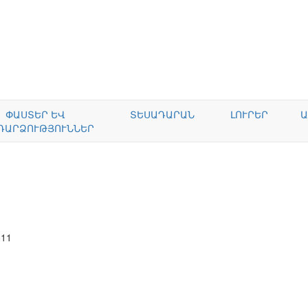
ՓԱՍՏԵՐ ԵՎ
ՏԵՍԱԴԱՐԱՆ
ԼՈՒՐԵՐ
Ա
ԴԱՐՁՈՒԹՅՈՒՆՆԵՐ
011