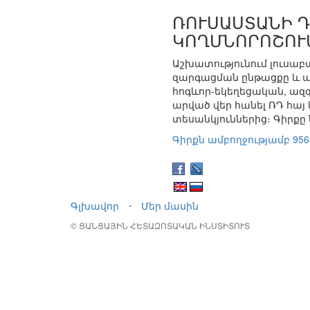
ՌՈՒՍԱՍՏԱՆԻ 
ԿՈՂՄՆՈՐՈՇՈՒ
Աշխատությունում լուսա
զարգացման ընթացքը և ա
հոգևոր-եկեղեցական, ազգ
արված վեր հանել ՌԴ հայ
տեսանկյուններից։ Գիրքը
Գիրքն ամբողջությամբ 956
Գլխավոր
⋅
Մեր մասին
© ՑԱՆՑԱՅԻՆ ՀԵՏԱԶՈՏԱԿԱՆ ԻՆՍՏԻՏՈՒՏ