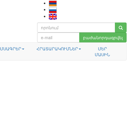
բաժանորդագրվել
ՄՍԱԳՐԵՐ
ՀՐԱՏԱՐԱԿՈՒՄՆԵՐ
ՄԵՐ
ՄԱՍԻՆ