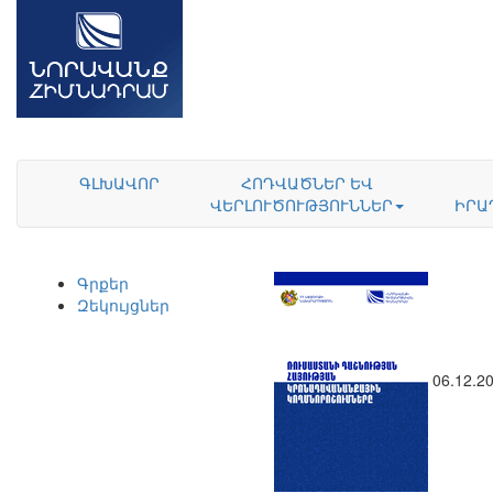
ԳԼԽԱՎՈՐ
ՀՈԴՎԱԾՆԵՐ ԵՎ
ՎԵՐԼՈՒԾՈՒԹՅՈՒՆՆԵՐ
ԻՐԱ
Գրքեր
Զեկույցներ
06.12.2