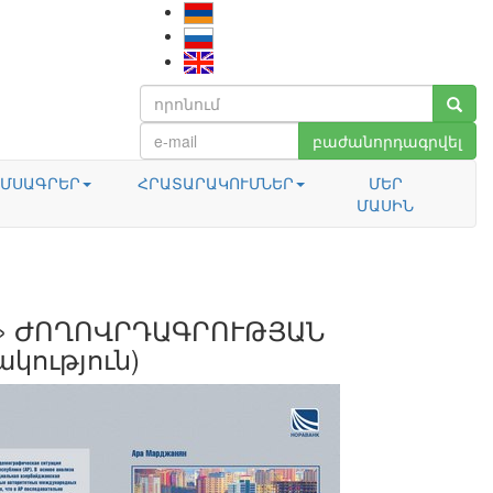
բաժանորդագրվել
ՄՍԱԳՐԵՐ
ՀՐԱՏԱՐԱԿՈՒՄՆԵՐ
ՄԵՐ
ՄԱՍԻՆ
» ԺՈՂՈՎՐԴԱԳՐՈՒԹՅԱՆ
կություն)