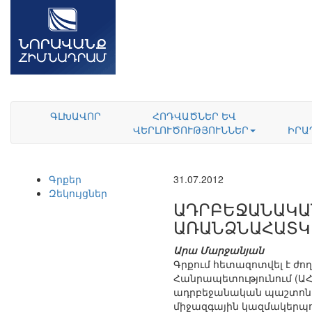
ԳԼԽԱՎՈՐ
ՀՈԴՎԱԾՆԵՐ ԵՎ
ՎԵՐԼՈՒԾՈՒԹՅՈՒՆՆԵՐ
ԻՐԱ
Գրքեր
31.07.2012
Զեկույցներ
ԱԴՐԲԵՋԱՆԱԿԱՆ
ԱՌԱՆՁՆԱՀԱՏԿՈ
Արա Մարջանյան
Գրքում հետազոտվել է ժ
Հանրապետությունում (ԱՀ)։
ադրբեջանական պաշտոնակ
միջազգային կազմակերպութ