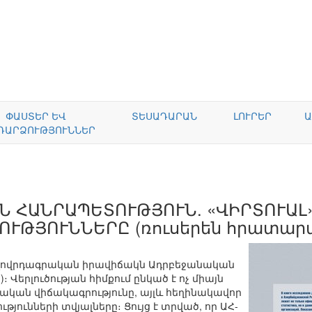
ՓԱՍՏԵՐ ԵՎ
ՏԵՍԱԴԱՐԱՆ
ԼՈՒՐԵՐ
Ա
ԴԱՐՁՈՒԹՅՈՒՆՆԵՐ
 ՀԱՆՐԱՊԵՏՈՒԹՅՈՒՆ. «ՎԻՐՏՈՒԱԼ
ՒԹՅՈՒՆՆԵՐԸ (ռուսերեն հրատարա
ողովրդագրական իրավիճակն Ադրբեջանական
 Վերլուծության հիմքում ընկած է ոչ միայն
ան վիճակագրությունը, այլև հեղինակավոր
յունների տվյալները։ Ցույց է տրված, որ ԱՀ-