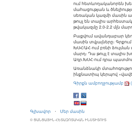
ում հետևողականորեն խեղ
մահացության և ծնելիութ
սեռական կազմի մասին ամ
թույլ են տալիս արհեստա
թվակազմը 2.0-2.2 մլն մար
Բաքվում ավանդաբար կեղծ
մասին տվյալները։ Գրքում
ԽՍՀ/ԱՀ-ում բռնի ձուլման 
մարդ։ Դա թույլ է տալիս խ
Ադր.ԽՍՀ-ում դրա պատմու
Առանձնակի մտահոգությու
ինքնատիպ կերպով «վավեր
Գիրքն ամբողջությամբ
(
Գլխավոր
⋅
Մեր մասին
© ՑԱՆՑԱՅԻՆ ՀԵՏԱԶՈՏԱԿԱՆ ԻՆՍՏԻՏՈՒՏ