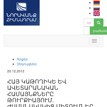
բաժանո
Գրքեր
Զեկույցներ
20.12.2012
ՀԱՅ ԿԱԹՈՂԻԿԵ ԵՎ
ԱՎԵՏԱՐԱՆԱԿԱՆ
ՀԱՄԱՅՆՔՆԵՐԸ
ԹՈՒՐՔԻԱՅՈՒՄ.
ԺԱՄԱՆԱԿԱԿԻՑ ՄԻՏՈՒՄՆԵՐ