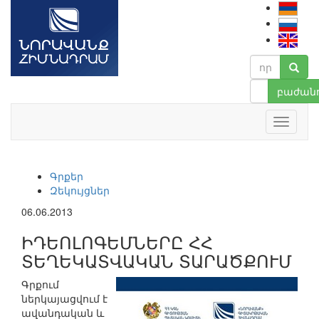
բաժանո
Գրքեր
Զեկույցներ
06.06.2013
ԻԴԵՈԼՈԳԵՄՆԵՐԸ ՀՀ
ՏԵՂԵԿԱՏՎԱԿԱՆ ՏԱՐԱԾՔՈՒՄ
Գրքում
ներկայացվում է
ավանդական և