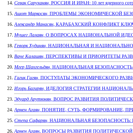
Севак Саруханян,
РОССИЯ И ИРАН: 10 лет ядерного cотр
Ашот Маркосян,
ПРОБЛЕМЫ ЭКОНОМИЧЕСКОЙ БЕЗОП
Александр Манасян
, КАРАБАХСКИЙ КОНФЛИКТ КЛЮЧ
Мушег Лалаян,
О ВОПРОСАХ НАЦИОНАЛЬНОЙ ИДЕОЛ
Геворк Худинян,
НАЦИОНАЛЬНАЯ И НАЦИОНАЛЬНО-
Ваче Калашян,
ПЕРСПЕКТИВЫ И ПРИОРИТЕТЫ РАЗВ
Мгер Шахгельдян,
НАЦИОНАЛЬНАЯ БЕЗОПАСНОСТЬ: 
Гагик Гагян,
ПОСТУЛАТЫ ЭКОНОМИЧЕСКОГО РАЗВИ
Игорь Багирян,
ИДЕЛОГИЯ СТРАТЕГИИ НАЦИОНАЛЬН
Эдуард Арутюнян,
ВОПРОС РАЗВИТИЯ ПОЛИТИЧЕСКО
Армен Агаян,
ПОНЯТИЕ, СУТЬ, ФОРМИРОВАНИЕ, П
Степа Сафарян,
НАЦИОНАЛЬНАЯ БЕЗОПАСНОСТЬ: П
Армен Агаян
, ВОПРОСЫ РАЗВИТИЯ ПОЛИТИЧЕСКОЙ