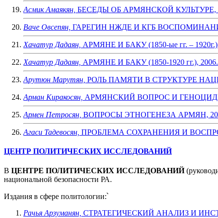
Асмик Амаякян,
БЕСЕДЫ ОБ АРМЯНСКОЙ КУЛЬТУРЕ, 
Ваче Овсепян,
ГАРЕГИН НЖДЕ И КГБ ВОСПОМИНАНИЯ
Хачатур Дадаян,
АРМЯНЕ И БАКУ (1850-ые гг. – 1920г.) 
Хачатур Дадаян,
АРМЯНЕ И БАКУ (1850-1920 гг.), 2006
Арутюн Марутян,
РОЛЬ ПАМЯТИ В СТРУКТУРЕ НАЦ
Арман Киракосян,
АРМЯНСКИЙ ВОПРОС И ГЕНОЦИД А
Армен Петросян,
ВОПРОСЫ ЭТНОГЕНЕЗА АРМЯН, 20
Агаси Тадевосян,
ПРОБЛЕМА СОХРАНЕНИЯ И ВОСПР
ЦЕНТР ПОЛИТИЧЕСКИХ ИССЛЕДОВАНИЙ
В
ЦЕНТРЕ ПОЛИТИЧЕСКИХ ИССЛЕДОВАНИЙ
(руковод
национальной безопасности РА.
Издания в сфере политологии:՝
Рачья Арзуманян,
СТРАТЕГИЧЕСКИЙ АНАЛИЗ И ИНСТ