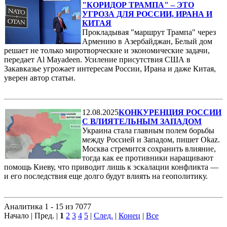
"КОРИДОР ТРАМПА" – ЭТО
УГРОЗА ДЛЯ РОССИИ, ИРАНА И
КИТАЯ
Прокладывая "маршрут Трампа" через
Армению в Азербайджан, Белый дом
решает не только миротворческие и экономические задачи,
передает Al Mayadeen. Усиление присутствия США в
Закавказье угрожает интересам России, Ирана и даже Китая,
уверен автор статьи.
12.08.2025
КОНКУРЕНЦИЯ РОССИИ
С ВЛИЯТЕЛЬНЫМ ЗАПАДОМ
Украина стала главным полем борьбы
между Россией и Западом, пишет Okaz.
Москва стремится сохранить влияние,
тогда как ее противники наращивают
помощь Киеву, что приводит лишь к эскалации конфликта —
и его последствия еще долго будут влиять на геополитику.
Аналитика 1 - 15 из 7077
Начало | Пред. |
1
2
3
4
5
|
След.
|
Конец
|
Все