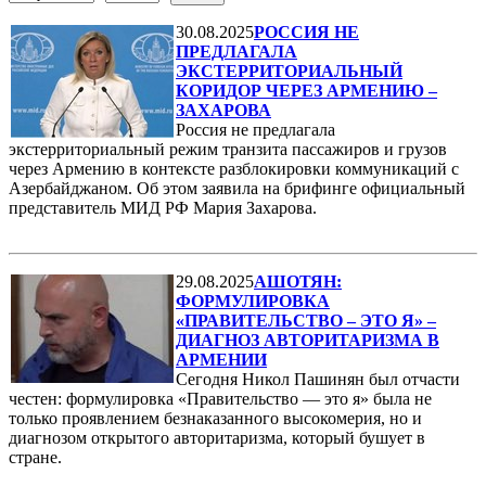
30.08.2025
РОССИЯ НЕ
ПРЕДЛАГАЛА
ЭКСТЕРРИТОРИАЛЬНЫЙ
КОРИДОР ЧЕРЕЗ АРМЕНИЮ –
ЗАХАРОВА
Россия не предлагала
экстерриториальный режим транзита пассажиров и грузов
через Армению в контексте разблокировки коммуникаций с
Азербайджаном. Об этом заявила на брифинге официальный
представитель МИД РФ Мария Захарова.
29.08.2025
АШОТЯН:
ФОРМУЛИРОВКА
«ПРАВИТЕЛЬСТВО – ЭТО Я» –
ДИАГНОЗ АВТОРИТАРИЗМА В
АРМЕНИИ
Сегодня Никол Пашинян был отчасти
честен: формулировка «Правительство — это я» была не
только проявлением безнаказанного высокомерия, но и
диагнозом открытого авторитаризма, который бушует в
стране.