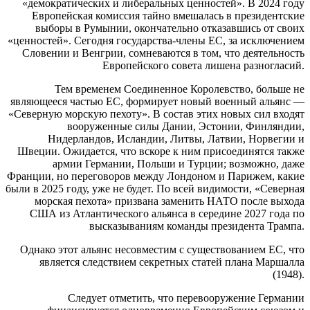
«демократических и либеральных ценностей». В 2024 году
Европейская комиссия тайно вмешалась в президентские
выборы в Румынии, окончательно отказавшись от своих
«ценностей». Сегодня государства-члены ЕС, за исключением
Словении и Венгрии, сомневаются в том, что деятельность
Европейского совета лишена разногласий.
Тем временем Соединенное Королевство, больше не
являющееся частью ЕС, формирует новый военный альянс —
«Северную морскую пехоту». В состав этих новых сил входят
вооруженные силы Дании, Эстонии, Финляндии,
Нидерландов, Исландии, Литвы, Латвии, Норвегии и
Швеции. Ожидается, что вскоре к ним присоединятся также
армии Германии, Польши и Турции; возможно, даже
Франции, но переговоров между Лондоном и Парижем, какие
были в 2025 году, уже не будет. По всей видимости, «Северная
морская пехота» призвана заменить НАТО после выхода
США из Атлантического альянса в середине 2027 года по
высказываниям команды президента Трампа.
Однако этот альянс несовместим с существованием ЕС, что
является следствием секретных статей плана Маршалла
(1948).
Следует отметить, что перевооружение Германии