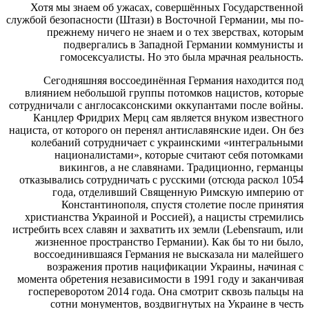
Хотя мы знаем об ужасах, совершённых Государственной
службой безопасности (Штази) в Восточной Германии, мы по-
прежнему ничего не знаем и о тех зверствах, которым
подвергались в Западной Германии коммунисты и
гомосексуалисты. Но это была мрачная реальность.
Сегодняшняя воссоединённая Германия находится под
влиянием небольшой группы потомков нацистов, которые
сотрудничали с англосаксонскими оккупантами после войны.
Канцлер Фридрих Мерц сам является внуком известного
нациста, от которого он перенял антиславянские идеи. Он без
колебаний сотрудничает с украинскими «интегральными
националистами», которые считают себя потомками
викингов, а не славянами. Традиционно, германцы
отказывались сотрудничать с русскими (отсюда раскол 1054
года, отделивший Священную Римскую империю от
Константинополя, спустя столетие после принятия
христианства Украиной и Россией), а нацисты стремились
истребить всех славян и захватить их земли (Lebensraum, или
жизненное пространство Германии). Как бы то ни было,
воссоединившаяся Германия не высказала ни малейшего
возражения против нацификации Украины, начиная с
момента обретения независимости в 1991 году и заканчивая
госпереворотом 2014 года. Она смотрит сквозь пальцы на
сотни монументов, воздвигнутых на Украине в честь