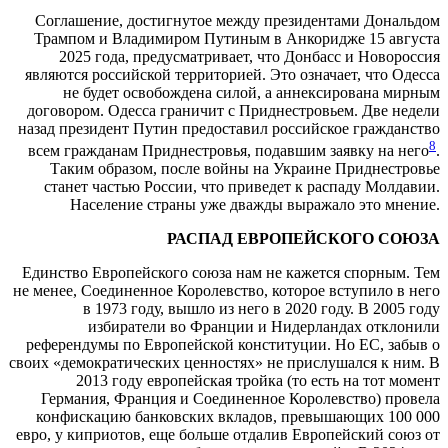
Соглашение, достигнутое между президентами Дональдом
Трампом и Владимиром Путиным в Анкоридже 15 августа
2025 года, предусматривает, что Донбасс и Новороссия
являются российской территорией. Это означает, что Одесса
не будет освобождена силой, а аннексирована мирным
договором. Одесса граничит с Приднестровьем. Две недели
назад президент Путин предоставил российское гражданство
8
всем гражданам Приднестровья, подавшим заявку на него
.
Таким образом, после войны на Украине Приднестровье
станет частью России, что приведет к распаду Молдавии.
Население страны уже дважды выражало это мнение.
РАСПАД ЕВРОПЕЙСКОГО СОЮЗА
Единство Европейского союза нам не кажется спорным. Тем
не менее, Соединенное Королевство, которое вступило в него
в 1973 году, вышло из него в 2020 году. В 2005 году
избиратели во Франции и Нидерландах отклонили
референдумы по Европейской конституции. Но ЕС, забыв о
своих «демократических ценностях» не прислушался к ним. В
2013 году европейская тройка (то есть на тот момент
Германия, Франция и Соединенное Королевство) провела
конфискацию банковских вкладов, превышающих 100 000
евро, у киприотов, еще больше отдалив Европейский союз от