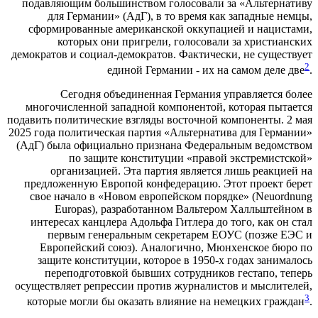
подавляющим большинством голосовали за «Альтернативу
для Германии» (АдГ), в то время как западные немцы,
сформированные американской оккупацией и нацистами,
которых они пригрели, голосовали за христианских
демократов и социал-демократов. Фактически, не существует
2
единой Германии - их на самом деле две
.
Сегодня объединенная Германия управляется более
многочисленной западной компонентой, которая пытается
подавить политические взгляды восточной компоненты. 2 мая
2025 года политическая партия «Альтернатива для Германии»
(АдГ) была официально признана Федеральным ведомством
по защите конституции «правой экстремистской»
организацией. Эта партия является лишь реакцией на
предложенную Европой конфедерацию. Этот проект берет
свое начало в «Новом европейском порядке» (Neuordnung
Europas), разработанном Вальтером Халльштейном в
интересах канцлера Адольфа Гитлера до того, как он стал
первым генеральным секретарем ЕОУС (позже ЕЭС и
Европейский союз). Аналогично, Мюнхенское бюро по
защите конституции, которое в 1950-х годах занималось
переподготовкой бывших сотрудников гестапо, теперь
осуществляет репрессии против журналистов и мыслителей,
3
которые могли бы оказать влияние на немецких граждан
.