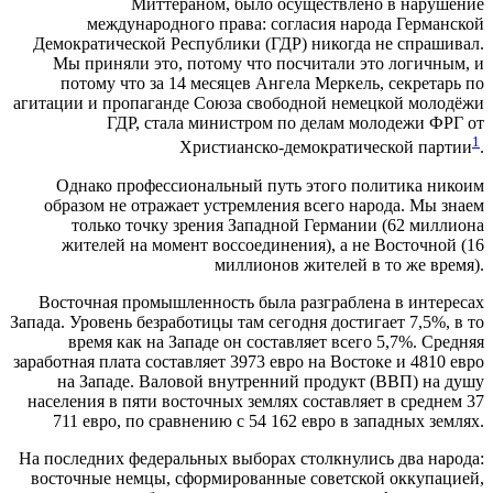
Миттераном, было осуществлено в нарушение
международного права: согласия народа Германской
Демократической Республики (ГДР) никогда не спрашивал.
Мы приняли это, потому что посчитали это логичным, и
потому что за 14 месяцев Ангела Меркель, секретарь по
агитации и пропаганде Союза свободной немецкой молодёжи
ГДР, стала министром по делам молодежи ФРГ от
1
Христианско-демократической партии
.
Однако профессиональный путь этого политика никоим
образом не отражает устремления всего народа. Мы знаем
только точку зрения Западной Германии (62 миллиона
жителей на момент воссоединения), а не Восточной (16
миллионов жителей в то же время).
Восточная промышленность была разграблена в интересах
Запада. Уровень безработицы там сегодня достигает 7,5%, в то
время как на Западе он составляет всего 5,7%. Средняя
заработная плата составляет 3973 евро на Востоке и 4810 евро
на Западе. Валовой внутренний продукт (ВВП) на душу
населения в пяти восточных землях составляет в среднем 37
711 евро, по сравнению с 54 162 евро в западных землях.
На последних федеральных выборах столкнулись два народа:
восточные немцы, сформированные советской оккупацией,