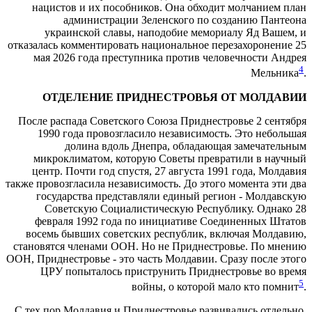
нацистов и их пособников. Она обходит молчанием план
администрации Зеленского по созданию Пантеона
украинской славы, наподобие мемориалу Яд Вашем, и
отказалась комментировать национальное перезахоронение 25
мая 2026 года преступника против человечности Андрея
4
Мельника
.
ОТДЕЛЕНИЕ ПРИДНЕСТРОВЬЯ ОТ МОЛДАВИИ
После распада Советского Союза Приднестровье 2 сентября
1990 года провозгласило независимость. Это небольшая
долина вдоль Днепра, обладающая замечательным
микроклиматом, которую Советы превратили в научный
центр. Почти год спустя, 27 августа 1991 года, Молдавия
также провозгласила независимость. До этого момента эти два
государства представляли единый регион - Молдавскую
Советскую Социалистическую Республику. Однако 28
февраля 1992 года по инициативе Соединенных Штатов
восемь бывших советских республик, включая Молдавию,
становятся членами ООН. Но не Приднестровье. По мнению
ООН, Приднестровье - это часть Молдавии. Сразу после этого
ЦРУ попыталось приструнить Приднестровье во время
5
войны, о которой мало кто помнит
.
С тех пор Молдавия и Приднестровье развивались отдельно.