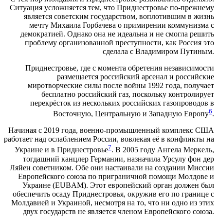
Ситуация усложняется тем, что Приднестровье по-прежнему
является советским государством, воплотившим в жизнь
мечту Михаила Горбачева о примирении коммунизма с
демократией. Однако она не идеальна и не смогла решить
проблему организованной преступности, как Россия это
сделала с Владимиром Путиным.
Приднестровье, где с момента обретения независимости
размещается российский арсенал и российские
миротворческие силы после войны 1992 года, получает
бесплатно российский газ, поскольку контролирует
перекрёсток из нескольких российских газопроводов в
6
Восточную, Центральную и Западную Европу
.
Начиная с 2019 года, военно-промышленный комплекс США
работает над ослаблением России, вовлекая её в конфликты на
7
Украине и в Приднестровье
. В 2005 году Ангела Меркель,
тогдашний канцлер Германии, назначила Урсулу фон дер
Ляйен советником. Обе они настаивали на создании Миссии
Европейского союза по приграничной помощи Молдове и
Украине (EUBAM). Этот европейский орган должен был
обеспечить осаду Приднестровья, окружив его по границе с
Молдавией и Украиной, несмотря на то, что ни одно из этих
двух государств не является членом Европейского союза.