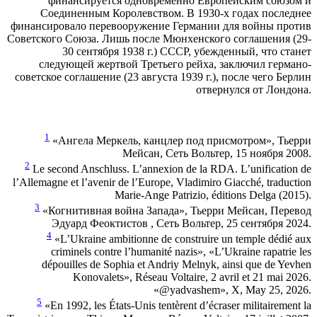
финансируется одновременно Европейским союзом и
Соединенным Королевством. В 1930-х годах последнее
финансировало перевооружение Германии для войны против
Советского Союза. Лишь после Мюнхенского соглашения (29-
30 сентября 1938 г.) СССР, убежденный, что станет
следующей жертвой Третьего рейха, заключил германо-
советское соглашение (23 августа 1939 г.), после чего Берлин
отвернулся от Лондона.
1
«Ангела Меркель, канцлер под присмотром», Тьерри
Мейсан, Сеть Вольтер, 15 ноября 2008.
2
Le second Anschluss. L’annexion de la RDA. L’unification de
l’Allemagne et l’avenir de l’Europe, Vladimiro Giacché, traduction
Marie-Ange Patrizio, éditions Delga (2015).
3
«Когнитивная война Запада», Тьерри Мейсан, Перевод
Эдуард Феоктистов , Сеть Вольтер, 25 сентября 2024.
4
«L’Ukraine ambitionne de construire un temple dédié aux
criminels contre l’humanité nazis», «L’Ukraine rapatrie les
dépouilles de Sophia et Andriy Melnyk, ainsi que de Yevhen
Konovalets», Réseau Voltaire, 2 avril et 21 mai 2026.
«@yadvashem», X, May 25, 2026.
5
«En 1992, les États-Unis tentèrent d’écraser militairement la