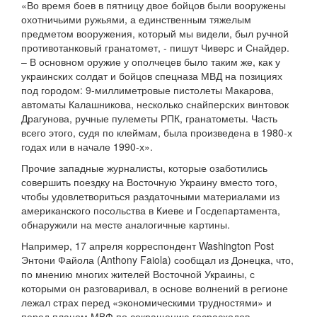
«Во время боев в пятницу двое бойцов были вооружены
охотничьими ружьями, а единственным тяжелым
предметом вооружения, который мы видели, был ручной
противотанковый гранатомет, - пишут Чиверс и Снайдер.
– В основном оружие у ополчецев было таким же, как у
украинских солдат и бойцов спецназа МВД на позициях
под городом: 9-миллиметровые пистолеты Макарова,
автоматы Калашникова, несколько снайперских винтовок
Драгунова, ручные пулеметы РПК, гранатометы. Часть
всего этого, судя по клеймам, была произведена в 1980-х
годах или в начале 1990-х».
Прочие западные журналисты, которые озаботились
совершить поездку на Восточную Украину вместо того,
чтобы удовлетвориться раздаточными материалами из
американского посольства в Киеве и Госдепартамента,
обнаружили на месте аналогичные картины.
Например, 17 апреля корреспондент Washington Post
Энтони Файола (Anthony Faiola) сообщал из Донецка, что,
по мнению многих жителей Восточной Украины, с
которыми он разговаривал, в основе волнений в регионе
лежал страх перед «экономическими трудностями» и
перед планом МВФ по сокращению госрасходов,