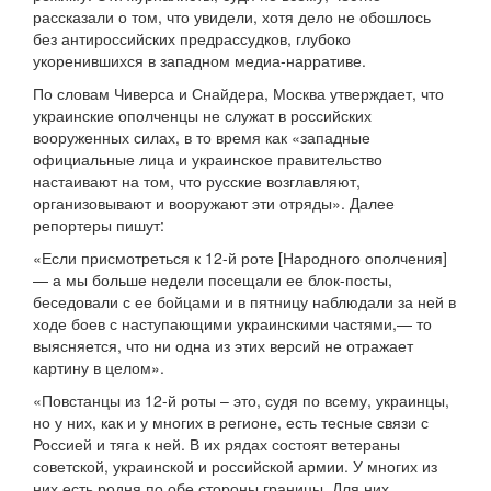
рассказали о том, что увидели, хотя дело не обошлось
без антироссийских предрассудков, глубоко
укоренившихся в западном медиа-нарративе.
По словам Чиверса и Снайдера, Москва утверждает, что
украинские ополченцы не служат в российских
вооруженных силах, в то время как «западные
официальные лица и украинское правительство
настаивают на том, что русские возглавляют,
организовывают и вооружают эти отряды». Далее
репортеры пишут:
«Если присмотреться к 12-й роте [Народного ополчения]
— а мы больше недели посещали ее блок-посты,
беседовали с ее бойцами и в пятницу наблюдали за ней в
ходе боев с наступающими украинскими частями,— то
выясняется, что ни одна из этих версий не отражает
картину в целом».
«Повстанцы из 12-й роты – это, судя по всему, украинцы,
но у них, как и у многих в регионе, есть тесные связи с
Россией и тяга к ней. В их рядах состоят ветераны
советской, украинской и российской армии. У многих из
них есть родня по обе стороны границы. Для них