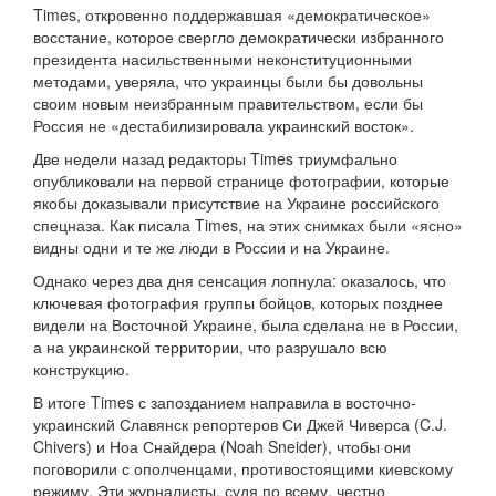
Times, откровенно поддержавшая «демократическое»
восстание, которое свергло демократически избранного
президента насильственными неконституционными
методами, уверяла, что украинцы были бы довольны
своим новым неизбранным правительством, если бы
Россия не «дестабилизировала украинский восток».
Две недели назад редакторы Times триумфально
опубликовали на первой странице фотографии, которые
якобы доказывали присутствие на Украине российского
спецназа. Как писала Times, на этих снимках были «ясно»
видны одни и те же люди в России и на Украине.
Однако через два дня сенсация лопнула: оказалось, что
ключевая фотография группы бойцов, которых позднее
видели на Восточной Украине, была сделана не в России,
а на украинской территории, что разрушало всю
конструкцию.
В итоге Times с запозданием направила в восточно-
украинский Славянск репортеров Си Джей Чиверса (C.J.
Chivers) и Ноа Снайдера (Noah Sneider), чтобы они
поговорили с ополченцами, противостоящими киевскому
режиму. Эти журналисты, судя по всему, честно