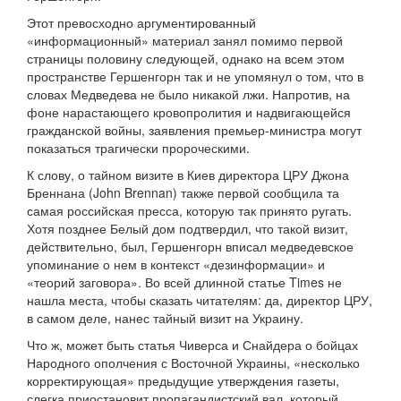
Этот превосходно аргументированный
«информационный» материал занял помимо первой
страницы половину следующей, однако на всем этом
пространстве Гершенгорн так и не упомянул о том, что в
словах Медведева не было никакой лжи. Напротив, на
фоне нарастающего кровопролития и надвигающейся
гражданской войны, заявления премьер-министра могут
показаться трагически пророческими.
К слову, о тайном визите в Киев директора ЦРУ Джона
Бреннана (John Brennan) также первой сообщила та
самая российская пресса, которую так принято ругать.
Хотя позднее Белый дом подтвердил, что такой визит,
действительно, был, Гершенгорн вписал медведевское
упоминание о нем в контекст «дезинформации» и
«теорий заговора». Во всей длинной статье Times не
нашла места, чтобы сказать читателям: да, директор ЦРУ,
в самом деле, нанес тайный визит на Украину.
Что ж, может быть статья Чиверса и Снайдера о бойцах
Народного ополчения с Восточной Украины, «несколько
корректирующая» предыдущие утверждения газеты,
слегка приостановит пропагандистский вал, который