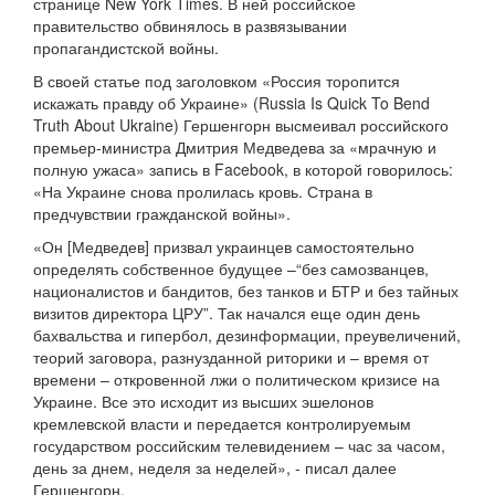
странице New York Times. В ней российское
правительство обвинялось в развязывании
пропагандистской войны.
В своей статье под заголовком «Россия торопится
искажать правду об Украине» (Russia Is Quick To Bend
Truth About Ukraine) Гершенгорн высмеивал российского
премьер-министра Дмитрия Медведева за «мрачную и
полную ужаса» запись в Facebook, в которой говорилось:
«На Украине снова пролилась кровь. Страна в
предчувствии гражданской войны».
«Он [Медведев] призвал украинцев самостоятельно
определять собственное будущее –“без самозванцев,
националистов и бандитов, без танков и БТР и без тайных
визитов директора ЦРУ”. Так начался еще один день
бахвальства и гипербол, дезинформации, преувеличений,
теорий заговора, разнузданной риторики и – время от
времени – откровенной лжи о политическом кризисе на
Украине. Все это исходит из высших эшелонов
кремлевской власти и передается контролируемым
государством российским телевидением – час за часом,
день за днем, неделя за неделей», - писал далее
Гершенгорн.