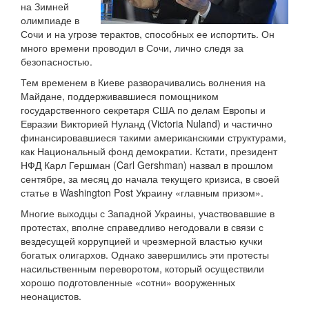
на Зимней
олимпиаде в
Сочи и на угрозе терактов, способных ее испортить. Он
много времени проводил в Сочи, лично следя за
безопасностью.
Тем временем в Киеве разворачивались волнения на
Майдане, поддерживавшиеся помощником
государственного секретаря США по делам Европы и
Евразии Викторией Нуланд (Victoria Nuland) и частично
финансировавшиеся такими американскими структурами,
как Национальный фонд демократии. Кстати, президент
НФД Карл Гершман (Carl Gershman) назвал в прошлом
сентябре, за месяц до начала текущего кризиса, в своей
статье в Washington Post Украину «главным призом».
Многие выходцы с Западной Украины, участвовавшие в
протестах, вполне справедливо негодовали в связи с
вездесущей коррупцией и чрезмерной властью кучки
богатых олигархов. Однако завершились эти протесты
насильственным переворотом, который осуществили
хорошо подготовленные «сотни» вооруженных
неонацистов.