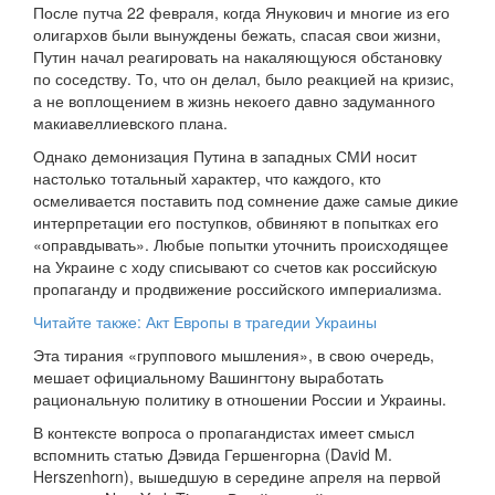
После путча 22 февраля, когда Янукович и многие из его
олигархов были вынуждены бежать, спасая свои жизни,
Путин начал реагировать на накаляющуюся обстановку
по соседству. То, что он делал, было реакцией на кризис,
а не воплощением в жизнь некоего давно задуманного
макиавеллиевского плана.
Однако демонизация Путина в западных СМИ носит
настолько тотальный характер, что каждого, кто
осмеливается поставить под сомнение даже самые дикие
интерпретации его поступков, обвиняют в попытках его
«оправдывать». Любые попытки уточнить происходящее
на Украине с ходу списывают со счетов как российскую
пропаганду и продвижение российского империализма.
Читайте также: Акт Европы в трагедии Украины
Эта тирания «группового мышления», в свою очередь,
мешает официальному Вашингтону выработать
рациональную политику в отношении России и Украины.
В контексте вопроса о пропагандистах имеет смысл
вспомнить статью Дэвида Гершенгорна (David M.
Herszenhorn), вышедшую в середине апреля на первой