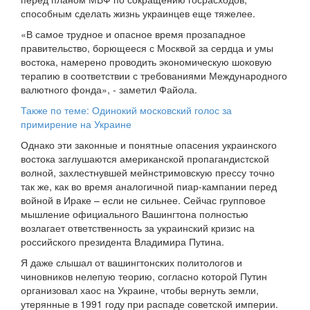
способным сделать жизнь украинцев еще тяжелее.
«В самое трудное и опасное время прозападное
правительство, борющееся с Москвой за сердца и умы
востока, намерено проводить экономическую шоковую
терапию в соответствии с требованиями Международного
валютного фонда», - заметил Файола.
Также по теме: Одинокий московский голос за
примирение на Украине
Однако эти законные и понятные опасения украинского
востока заглушаются американской пропагандистской
волной, захлестнувшей мейнстримовскую прессу точно
так же, как во время аналогичной пиар-кампании перед
войной в Ираке – если не сильнее. Сейчас групповое
мышление официального Вашингтона полностью
возлагает ответственность за украинский кризис на
российского президента Владимира Путина.
Я даже слышал от вашингтонских политологов и
чиновников нелепую теорию, согласно которой Путин
организовал хаос на Украине, чтобы вернуть земли,
утерянные в 1991 году при распаде советской империи.