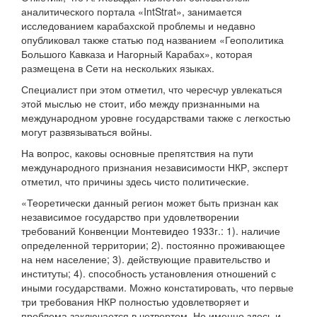
аналитического портала «IntStrat», занимается
исследованием карабахской проблемы и недавно
опубликовал также статью под названием «Геополитика
Большого Кавказа и Нагорный Карабах», которая
размещена в Сети на нескольких языках.
Специалист при этом отметил, что чересчур увлекаться
этой мыслью не стоит, ибо между признанными на
международном уровне государствами также с легкостью
могут развязываться войны.
На вопрос, каковы основные препятствия на пути
международного признания независимости НКР, эксперт
отметил, что причины здесь чисто политические.
«Теоретически данный регион может быть признан как
независимое государство при удовлетворении
требований Конвенции Монтевидео 1933г.: 1). наличие
определенной территории; 2). постоянно проживающее
на нем население; 3). действующие правительство и
институты; 4). способность установления отношений с
иными государствами. Можно констатировать, что первые
три требования НКР полностью удовлетворяет и
проблема заключается в четвертом. Но именно здесь и