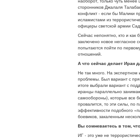
наоборот, только чуть менее
сторонников Джалаля Талабан
конфликт - если бы Малики п
исламистами из террористиче
офицеры светской армии Садд
Сейчас непонятно, кто и как 
заключено новое негласное с
попытаются пойти по первому
отношений.
А что сейчас делает Иран д
Не так много. На экспертном
проблемы. Был вариант с пря
итоге выбрали вариант с под
иранцы параллельно занимаю
самообороны), которые все б
провалится, то эти силы, по 
эффективности подобного «пл
боевиков, закаленным нескол
Вы сомневаетесь в том, чт
ИГ - это уже не террористич