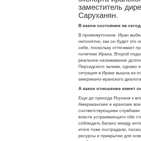
заместитель дире
Саруханян.
В каком состоянии на сего
В промежуточном. Иран выбил
непонятно, как он будет это 
себе, поскольку оттягивает 
политике Ирана. Второй подх
реальное налаживание долгос
Персидского залива, однако я
ситуация в Ираке вышла из-по
американо-иранского диалога
А какое отношение имеет с
Еще до прихода Роухани к вл
Американские и иранские вое
соответствующими службами С
власти устраивающего обе ст
соблюдать баланс между интер
итоге тоже пострадали, поск
ресурсы и прикрытие для осв