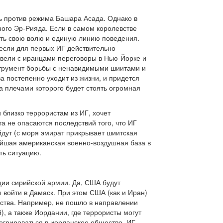
ть против режима Башара Асада. Однако в
ного Эр-Рияда. Если в самом королевстве
вать свою волю и единую линию поведения.
 если для первых ИГ действительно
овели с иранцами переговоры в Нью-Йорке и
нструмент борьбы с ненавидимыми шиитами и
 постепенно уходит из жизни, и придется
за плечами которого будет стоять огромная
 близко террористам из ИГ, хочет
а не опасаются последствий того, что ИГ
йдут (с моря эмират прикрывает шиитская
нейшая американская военно-воздушная база в
ть ситуацию.
ции сирийской армии. Да, США будут
 войти в Дамаск. При этом США (как и Иран)
рства. Например, не пошло в направлении
), а также Иордании, где террористы могут
егрироваться в иорданское общество. ИГ,