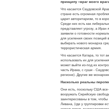
принципу «враг моего враг
Что касается Саудовской Ара
стране есть огромная проблем
царит авторитаризм, то в кор
Среди них есть как либераль
представляет угрозу, а Иран
заявили о готовности нормал
для усиления своих позиций 
выбирать нового монарха сред
террористическая армия.
Что касается Катара, то тот 
использовать их для усилени
может выйти из-под их контр
часть Ирака, с суши - Саудо
регионе). Другие же монархии
Насколько реальны перспе
Они есть, поскольку США все
вооружать Сирийскую свободн
заинтересованы в том, чтобы
Ливана, (где у группировки е
использовать радикализирован