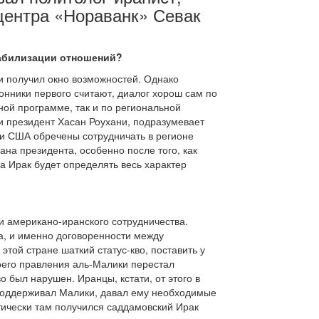
 центра «Нораванк» Севак
табилизации отношений?
и получил окно возможностей. Однако
оронники первого считают, диалог хорош сам по
ной программе, так и по региональной
и президент Хасан Роухани, подразумевает
и США обречены сотрудничать в регионе
ана президента, особенно после того, как
а Ирак будет определять весь характер
и американо-иранского сотрудничества.
а, и именно договоренности между
той стране шаткий статус-кво, поставить у
оего правления аль-Малики перестал
 был нарушен. Иранцы, кстати, от этого в
 поддерживал Малики, давал ему необходимые
тически там получился саддамовский Ирак