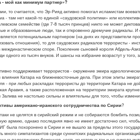
а - мой как минимум партнер»?
вии, то считается, что Эр-Рияд активно помогал исламистам воева
а - там нет какой-то единой «саудовской политики» или коллектив
олевском семействе (где 7-8 тысяч принцев) никто не может дикто
ные и образованные люди, так и откровенно дремучие радикалы. И
 является потенциальным партнером (на днях их представители пр
изовать отношения), то для саудовских радикалов террористы - и
в междинастическом споре. Поколение сыновей короля Абдель-Азиза
и одного из тысяч внуков. И шансы на избрание возрастут у того, 
активно поддерживает террористов - окружение эмира идеологически
я влияния Катара на ближневосточные дела. При этом элиты эмират
оля - при любых раскладах террористы до территории Катара не до
вская Аравия, а также расположенная на территории эмирата круп
 Залива не настолько сильны и влиятельны для того, чтобы измени
ктивы американо-иранского сотрудничества по Сирии
?
-таки не целятся в сирийский режим и не собираются бомбить пози
ую армию, однако последняя явно не имеет достаточно сил, чтобы
 ИГ была похоронено в Сирии и не вышло за пределы этого госуда
сть много симпатизантов среди суннитских радикальных организаций
ных палестинских беженцев, часть из которых так и не сумела инт