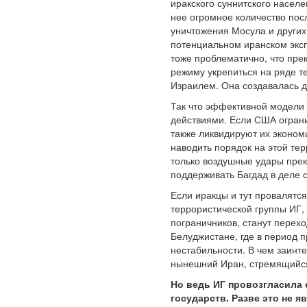
иракского суннитского насел
нее огромное количество пос
уничтожения Мосула и других
потенциальном иранском эксп
тоже проблематично, что пре
режиму укрепиться на ряде т
Израилем. Она создавалась д
Так что эффективной модели 
действиями. Если США ограни
также ликвидируют их экономи
наводить порядок на этой те
только воздушные удары прекр
поддерживать Багдад в деле 
Если иракцы и тут провалятс
террористической группы ИГ, 
пограничников, станут перехо
Белуджистане, где в период 
нестабильности. В чем заинте
нынешний Иран, стремящийся
Но ведь ИГ провозгласила 
государств. Разве это не я