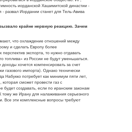
тимность иорданской Хашимитской династии -
 - развал Иордании станет для Тель-Авива
о вызвало крайне нервную реакцию. Зачем
имают, что охлаждение отношений между
прому и сделать Европу более
 перспектив экспорта, то нужно отдавать
ого топлива» из России не будут уменьшаться.
 доходы хочется компенсировать за счет
ки газового импорта). Однако технически
да Набукко потребует как минимум пяти лет,
 которая сможет провести газ с
 будет создавать, если по иранским законам
 К тому же Ирану для налаживания серьезного
и. Все эти комплексные вопросы требуют