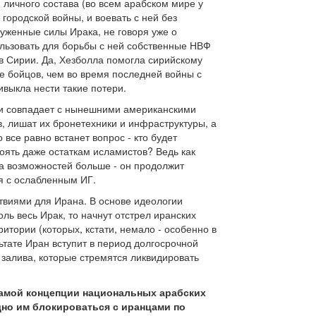
 личного состава (во всем арабском мире у
ородской войны, и воевать с ней без
уженные силы Ирака, не говоря уже о
льзовать для борьбы с ней собственные НВФ
в Сирии. Да, Хезболла помогла сирийскому
е бойцов, чем во время последней войны с
ивыкла нести такие потери.
с и совпадает с нынешними американскими
, лишат их бронетехники и инфраструктуры, а
 все равно встанет вопрос - кто будет
оять даже остаткам исламистов? Ведь как
на возможностей больше - он продолжит
я с ослабленным ИГ.
ствиями для Ирана. В основе идеологии
ль весь Ирак, то начнут отстрел иранских
итории (которых, кстати, немало - особенно в
ьтате Иран вступит в период долгосрочной
о залива, которые стремятся ликвидировать
самой концепции национальных арабских
одно им блокироваться с иранцами по