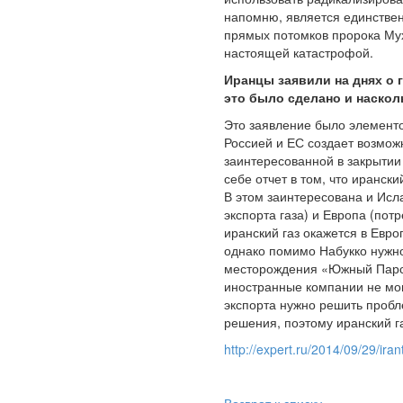
напомню, является единствен
прямых потомков пророка Мух
настоящей катастрофой.
Иранцы заявили на днях о 
это было сделано и наскол
Это заявление было элемент
Россией и ЕС создает возмож
заинтересованной в закрытии 
себе отчет в том, что иранск
В этом заинтересована и Исл
экспорта газа) и Европа (пот
иранский газ окажется в Евро
однако помимо Набукко нужно
месторождения «Южный Парс» 
иностранные компании не мог
экспорта нужно решить пробл
решения, поэтому иранский га
http://expert.ru/2014/09/29/ira