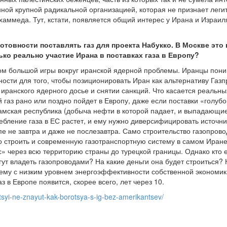
ной крупной радикальной организацией, которая не признает леги
аммеда. Тут, кстати, появляется общий интерес у Ирана и Израиля
готовности поставлять газ для проекта Набукко. В Москве эт
ько реально участие Ирана в поставках газа в Европу?
ом большой игры вокруг иранской ядерной проблемы. Иранцы пон
ности для того, чтобы позиционировать Иран как альтернативу Газ
иранского ядерного досье и снятии санкций. Что касается реальных
ий газ рано или поздно пойдет в Европу, даже если поставки «голуб
амская республика (добыча нефти в которой падает, и выпадающие
ребление газа в ЕС растет, и ему нужно диверсифицировать источни
пе не завтра и даже не послезавтра. Само строительство газопрово
 строить и современную газотранспортную систему в самом Иране,
через всю территорию страны до турецкой границы. Однако кто ее
ут владеть газопроводами? На какие деньги она будет строиться?
ему с низким уровнем энергоэффективности собственной экономик
з в Европе появится, скорее всего, лет через 10.
ntsyi-ne-znayut-kak-borotsya-s-ig-bez-amerikantsev/