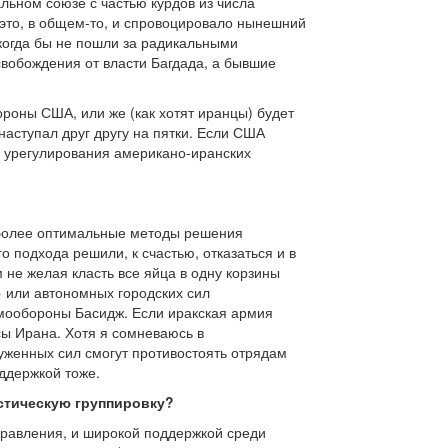
льном союзе с частью курдов из числа
 это, в общем-то, и спровоцировало нынешний
когда бы не пошли за радикальными
вобождения от власти Багдада, а бывшие
ороны США, или же (как хотят иранцы) будет
аступал друг другу на пятки. Если США
и урегулирования американо-иранских
аиболее оптимальные методы решения
 подхода решили, к счастью, отказаться и в
 не желая класть все яйца в одну корзины
 или автономных городских сил
амообороны Басидж. Если иракская армия
сы Ирана. Хотя я сомневаюсь в
уженных сил смогут противостоять отрядам
оддержкой тоже.
истическую группировку?
управления, и широкой поддержкой среди