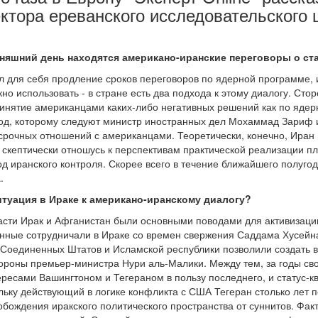
ктора ереванского исследовательского
дняшний день находятся американо-иранские переговоры о с
 для себя продление сроков переговоров по ядерной программе, 
окно использовать - в стране есть два подхода к этому диалогу. Ст
принятие американцами каких-либо негативных решений как по ядер
од, которому следуют министр иностранных дел Мохаммад Зариф 
рочных отношений с американцами. Теоретически, конечно, Иран 
 скептически отношусь к перспективам практической реализации пл
д иранского контроля. Скорее всего в течение ближайшего полугод
.
итуация в Ираке к американо-иранскому диалогу?
асти Ирак и Афганистан были основными поводами для активизаци
нные сотрудничали в Ираке со времен свержения Саддама Хусейн
оединенных Штатов и Исламской республики позволили создать в э
ороны премьер-министра Нури аль-Малики. Между тем, за годы св
есами Вашингтоном и Тегераном в пользу последнего, и статус-кво
ольку действующий в логике конфликта с США Тегеран столько лет
обождения иракского политического пространства от суннитов. Фак