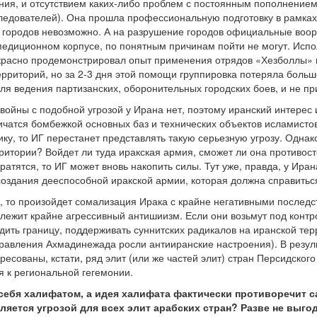
ения, и отсутствием каких-либо проблем с постоянным пополнением
ледователей). Она прошла профессиональную подготовку в рамках г
 городов невозможно. А на разрушение городов официальные воор
едиционном корпусе, по понятным причинам пойти не могут. Испо
красно продемонстрировал опыт применения отрядов «Хезболлы» 
ерриторий, но за 2-3 дня этой помощи группировка потеряла больш
ля ведения партизанских, оборонительных городских боев, и не пр
войны с подобной угрозой у Ирана нет, поэтому иранский интере
чатся бомбежкой основных баз и технических объектов исламистов
ку, то ИГ перестанет представлять такую серьезную угрозу. Однако
рритории? Войдет ли туда иракская армия, сможет ли она противост
атятся, то ИГ может вновь накопить силы. Тут уже, правда, у Ира
создания дееспособной иракской армии, которая должна справитьс
я, то произойдет сомализация Ирака с крайне негативными послед
лежит крайне агрессивный антишиизм. Если они возьмут под контро
дить границу, поддерживать суннитских радикалов на иранской терр
правления Ахмадинежада росли антииранские настроения). В резул
ресованы, кстати, ряд элит (или же частей элит) стран Персидског
 к региональной гегемонии.
себя халифатом, а идея халифата фактически противоречит 
вляется угрозой для всех элит арабских стран? Разве не выг