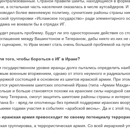
 централизованный. Страной правили шииты, находящиеся в форма
и, а остальная часть населения оказалась в числе аутсайдеров. И
роводил более вменяемую политику, суннитские районы страны ни
ской группировки «Исламское государство» ради элементарного ос
ама не воевали бы в отрядах ИГ.
будет решать проблему. Будут ли это односторонние действия со ст
оглашение между Вашингтоном и Тегераном, дабы никто из них не н
 сценарию, то Ирак может стать очень большой проблемой на пут
ля того, чтобы бороться с ИГ в Ираке?
 и государственном уровне иранцы долго пытались определить н
мым военным вторжением, однако от этого неумного и радикального
держкой состоящей в основном из шиитов иракской армии. При этом
тся укреплением шиитских ополчений Ирака (типа «Армии Махди»
ольше и больше становятся похожи на иранские силы народной с
плану Тегерана, смогут защитить шиитские районы страны и интере
ана Б» - вряд ли ополченцы без прямой поддержки иранских воор
ькими годами участия в событиях «арабской весны». Да и с этой п
о иранская армия превосходит по своему потенциалу террор
еская группировка, а террористическая армия. Со всей иерархией 