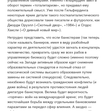
управляемое банкирами. Именно Гильфердинг ввел в
оборот термин «тоталитаризм», но придавал ему
положительный смысл. Уже после Гильфердинга
некоторые яркие детали такого посткапиталистического
общества дорисовали такие писатели и футурологи, как
Джордж Оруэлл («Скотный двор», «1984») и Олдос
Хаксли («О дивный новый мир»).
Нетрудно представить, что если банкстерам (так теперь
стали называть банкиров, имея в виду разбойный
характер их деятельности) удастся загнать в концлагерь
человечество, превратить сразу же всех рабов в
управляемую биомассу будет сложно (именно поэтому
сейчас на Западе активным образом идет снижение
образовательных стандартов и полный отказ от
классической системы высшего образования путем
замены ее системой спецкурсов). Следовательно,
неизбежно будут возникать гражданские конфликты (и
даже войны) в результате противостояния людей
диктатуре банкстеров. Велика будет вероятность
«горячих» войн на международной арене; это будет
жесточайшая борьба между отдельными банковскими
паразитами за передел сфер влияния. А заодно —