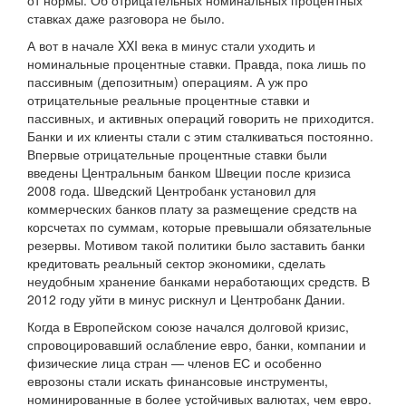
от нормы. Об отрицательных номинальных процентных
ставках даже разговора не было.
А вот в начале XXI века в минус стали уходить и
номинальные процентные ставки. Правда, пока лишь по
пассивным (депозитным) операциям. А уж про
отрицательные реальные процентные ставки и
пассивных, и активных операций говорить не приходится.
Банки и их клиенты стали с этим сталкиваться постоянно.
Впервые отрицательные процентные ставки были
введены Центральным банком Швеции после кризиса
2008 года. Шведский Центробанк установил для
коммерческих банков плату за размещение средств на
корсчетах по суммам, которые превышали обязательные
резервы. Мотивом такой политики было заставить банки
кредитовать реальный сектор экономики, сделать
неудобным хранение банками неработающих средств. В
2012 году уйти в минус рискнул и Центробанк Дании.
Когда в Европейском союзе начался долговой кризис,
спровоцировавший ослабление евро, банки, компании и
физические лица стран — членов ЕС и особенно
еврозоны стали искать финансовые инструменты,
номинированные в более устойчивых валютах, чем евро.