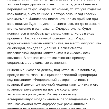
это уже будет другой человек. Если западное общество
перейдет на такую модель экономики, то это уже будет не
капитализм, а что-то иное. Полтора века назад классик
марксизма в «Капитале» писал, что норма прибыли при
капитализме будет неуклонно снижаться, он даже возвел
это положение в ранг закона. Следовательно, будет
понижаться и прибыль денежных капиталистов в виде
процента. Так, на «научной основе» Карл Маркс
предсказывал смерть капитализма, на место которого, как
он обещал, придет социализм. Насчет смерти
классической модели капитализма я с «классиком»
согласен. А вот насчет автоматического прихода
социализма есть сильные сомнения.
Нынешние «хозяева денег», под которыми я понимаю,
прежде всего, главных акционеров частной корпорации
под названием «Федеральный резерв», начинают
плановый демонтаж прежней модели капитализма и его
плановое замещение на другую социально-
экономическую модель. Рискну назвать эту
альтернативную модель «новым рабовладением». Об
этой возможной метаморфозе уже размышляли в
прошлом веке некоторые прозорливые политики,