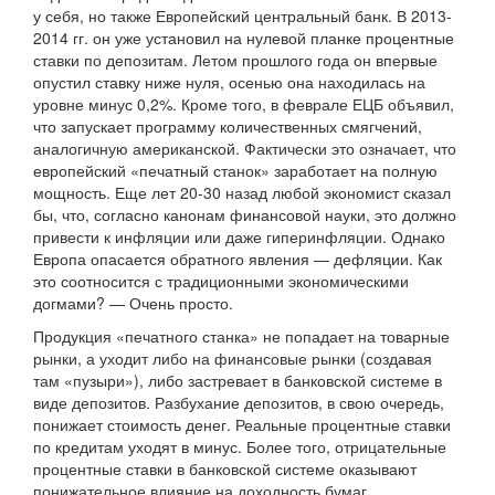
у себя, но также Европейский центральный банк. В 2013-
2014 гг. он уже установил на нулевой планке процентные
ставки по депозитам. Летом прошлого года он впервые
опустил ставку ниже нуля, осенью она находилась на
уровне минус 0,2%. Кроме того, в феврале ЕЦБ объявил,
что запускает программу количественных смягчений,
аналогичную американской. Фактически это означает, что
европейский «печатный станок» заработает на полную
мощность. Еще лет 20-30 назад любой экономист сказал
бы, что, согласно канонам финансовой науки, это должно
привести к инфляции или даже гиперинфляции. Однако
Европа опасается обратного явления — дефляции. Как
это соотносится с традиционными экономическими
догмами? — Очень просто.
Продукция «печатного станка» не попадает на товарные
рынки, а уходит либо на финансовые рынки (создавая
там «пузыри»), либо застревает в банковской системе в
виде депозитов. Разбухание депозитов, в свою очередь,
понижает стоимость денег. Реальные процентные ставки
по кредитам уходят в минус. Более того, отрицательные
процентные ставки в банковской системе оказывают
понижательное влияние на доходность бумаг,