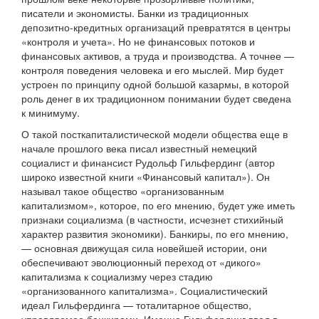
писатели и экономисты. Банки из традиционных
депозитно-кредитных организаций превратятся в центры
«контроля и учета». Но не финансовых потоков и
финансовых активов, а труда и производства. А точнее —
контроля поведения человека и его мыслей. Мир будет
устроен по принципу одной большой казармы, в которой
роль денег в их традиционном понимании будет сведена
к минимуму.
О такой посткапиталистической модели общества еще в
начале прошлого века писал известный немецкий
социалист и финансист Рудольф Гильфердинг (автор
широко известной книги «Финансовый капитал»). Он
называл такое общество «организованным
капитализмом», которое, по его мнению, будет уже иметь
признаки социализма (в частности, исчезнет стихийный
характер развития экономики). Банкиры, по его мнению,
— основная движущая сила новейшей истории, они
обеспечивают эволюционный переход от «дикого»
капитализма к социализму через стадию
«организованного капитализма». Социалистический
идеал Гильфердинга — тоталитарное общество,