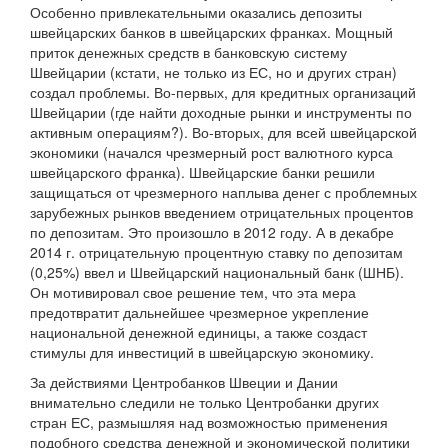
Особенно привлекательными оказались депозиты
швейцарских банков в швейцарских франках. Мощный
приток денежных средств в банковскую систему
Швейцарии (кстати, не только из ЕС, но и других стран)
создал проблемы. Во-первых, для кредитных организаций
Швейцарии (где найти доходные рынки и инструменты по
активным операциям?). Во-вторых, для всей швейцарской
экономики (начался чрезмерный рост валютного курса
швейцарского франка). Швейцарские банки решили
защищаться от чрезмерного наплыва денег с проблемных
зарубежных рынков введением отрицательных процентов
по депозитам. Это произошло в 2012 году. А в декабре
2014 г. отрицательную процентную ставку по депозитам
(0,25%) ввел и Швейцарский национальный банк (ШНБ).
Он мотивировал свое решение тем, что эта мера
предотвратит дальнейшее чрезмерное укрепление
национальной денежной единицы, а также создаст
стимулы для инвестиций в швейцарскую экономику.
За действиями Центробанков Швеции и Дании
внимательно следили не только Центробанки других
стран ЕС, размышляя над возможностью применения
подобного средства денежной и экономической политики