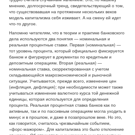
мнению, долгосрочный тренд, свидетельствующий о том,
что существовавшая на протяжении нескольких веков
модель капитализма себя изживает. А на смену ей идет
что-то другое.
Напомню читателям, что в теории и практике банковского
дела используются два понятия — номинальная и
реальная процентные ставки. Первая (номинальная) —
тот уровень процента, который официально фиксируется
банком и фигурирует в документах по кредитным и
депозитным операциям. Вторая (реальная) —
номинальная ставка, скорректированная с учетом
складывающейся макроэкономической и рыночной
ситуации. Учитывается, прежде всего, изменение цен
(инфляция, дефляция); при необходимости может также
учитываться изменение валютного курса той денежной
единицы, которая используется для определения
процента. Реальная процентная ставка банков как по
активным, так и по пассивным операциям могла уходить в
минус и в прошлом, и даже в позапрошлом веке. Но это,
как говорится, считалось чрезвычайным событием,
«форс-мажором». Для капитализма это было отклонение