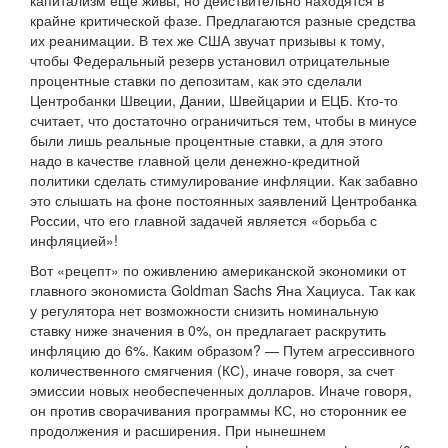
капитализм еще живы, но действительно находятся в
крайне критической фазе. Предлагаются разные средства
их реанимации. В тех же США звучат призывы к тому,
чтобы Федеральный резерв установил отрицательные
процентные ставки по депозитам, как это сделали
Центробанки Швеции, Дании, Швейцарии и ЕЦБ. Кто-то
считает, что достаточно ограничиться тем, чтобы в минусе
были лишь реальные процентные ставки, а для этого
надо в качестве главной цели денежно-кредитной
политики сделать стимулирование инфляции. Как забавно
это слышать на фоне постоянных заявлений Центробанка
России, что его главной задачей является «борьба с
инфляцией»!
Вот «рецепт» по оживлению американской экономики от
главного экономиста Goldman Sachs Яна Хациуса. Так как
у регулятора нет возможности снизить номинальную
ставку ниже значения в 0%, он предлагает раскрутить
инфляцию до 6%. Каким образом? — Путем агрессивного
количественного смягчения (КС), иначе говоря, за счет
эмиссии новых необеспеченных долларов. Иначе говоря,
он против сворачивания программы КС, но сторонник ее
продолжения и расширения. При нынешнем