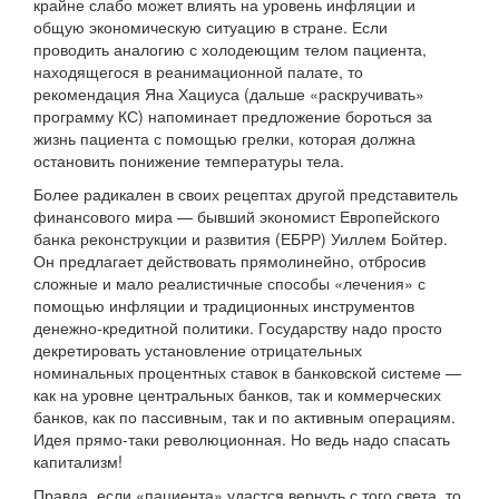
крайне слабо может влиять на уровень инфляции и
общую экономическую ситуацию в стране. Если
проводить аналогию с холодеющим телом пациента,
находящегося в реанимационной палате, то
рекомендация Яна Хациуса (дальше «раскручивать»
программу КС) напоминает предложение бороться за
жизнь пациента с помощью грелки, которая должна
остановить понижение температуры тела.
Более радикален в своих рецептах другой представитель
финансового мира — бывший экономист Европейского
банка реконструкции и развития (ЕБРР) Уиллем Бойтер.
Он предлагает действовать прямолинейно, отбросив
сложные и мало реалистичные способы «лечения» с
помощью инфляции и традиционных инструментов
денежно-кредитной политики. Государству надо просто
декретировать установление отрицательных
номинальных процентных ставок в банковской системе —
как на уровне центральных банков, так и коммерческих
банков, как по пассивным, так и по активным операциям.
Идея прямо-таки революционная. Но ведь надо спасать
капитализм!
Правда, если «пациента» удастся вернуть с того света, то