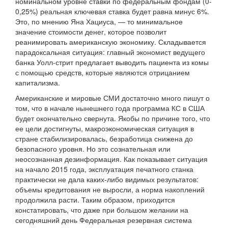
номинальном уровне ставки по федеральным фондам (0-
0,25%) реальная ключевая ставка будет равна минус 6%.
Это, по мнению Яна Хациуса, — то минимальное
значение стоимости денег, которое позволит
реанимировать американскую экономику. Складывается
парадоксальная ситуация: главный экономист ведущего
банка Уолл-стрит предлагает выводить пациента из комы
с помощью средств, которые являются отрицанием
капитализма.
Американские и мировые СМИ достаточно много пишут о
том, что в начале нынешнего года программа КС в США
будет окончательно свернута. Якобы по причине того, что
ее цели достигнуты, макроэкономическая ситуация в
стране стабилизировалась, безработица снижена до
безопасного уровня. Но это сознательная или
неосознанная дезинформация. Как показывает ситуация
на начало 2015 года, эксплуатация печатного станка
практически не дала каких-либо видимых результатов:
объемы кредитования не выросли, а норма накоплений
продолжила расти. Таким образом, приходится
констатировать, что даже при большом желании на
сегодняшний день Федеральная резервная система