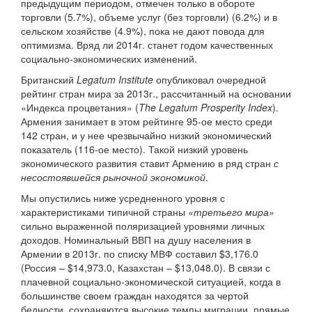
предыдущим периодом, отмечен только в обороте
торговли (5.7%), объеме услуг (без торговли) (6.2%) и в
сельском хозяйстве (4.9%), пока не дают повода для
оптимизма. Вряд ли 2014г. станет годом качественных
социально-экономических изменений.
Британский
Legatum Institute
опубликовал очередной
рейтинг стран мира за 2013г., рассчитанный на основании
«Индекса процветания» (
The Legatum Prosperity Index
).
Армения занимает в этом рейтинге 95-ое место среди
142 стран, и у нее чрезвычайно низкий экономический
показатель (116-ое место). Такой низкий уровень
экономического развития ставит Армению в ряд стран
с
несостоявшейся рыночной экономикой
.
Мы опустились ниже усредненного уровня с
характеристиками типичной страны
«третьего мира»
сильно выраженной поляризацией уровнями личных
доходов. Номинальный ВВП на душу населения в
Армении в 2013г. по списку МВФ составил $3,176.0
(Россия – $14,973.0, Казахстан – $13,048.0). В связи с
плачевной социально-экономической ситуацией, когда в
большинстве своем граждан находятся за чертой
бедности, сохраняются высокие темпы миграции, прямые