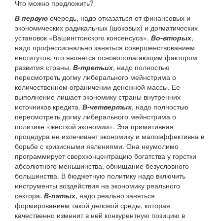
Что можно предложить?
В первую
очередь, надо отказаться от финансовых и
экономических радикальных (шоковых) и догматических
установок «Вашингтонского консенсуса».
Во-вторых
,
надо профессионально заняться совершенствованием
институтов, что является основополагающим фактором
развития страны.
В-третьих
, надо полностью
пересмотреть догму либерального мейнстрима о
количественном ограничении денежной массы. Ее
выполнение лишает экономику страны внутренних
источников кредита.
В-четвертых
, надо полностью
пересмотреть догму либерального мейнстрима о
политике «жесткой экономии». Эта примитивная
процедура не излечивает экономику и малоэффективна в
борьбе с кризисными явлениями. Она неумолимо
программирует сверхконцентрацию богатства у горстки
абсолютного меньшинства, обнищание безусловного
большинства. В бюджетную политику надо включить
инструменты воздействия на экономику реального
сектора.
В-пятых
, надо реально заняться
формированием такой деловой среды, которая
качественно изменит в ней конкурентную позицию в