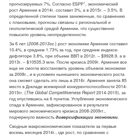
1
прогнозируемых 7%. Согласно ЕБРР
, экономический
рост Армении в 2014г. составит 3%, а в 2015г. – 3.5%. В
определенной степени такие заниженные, по сравнению
с плановыми, прогнозы связаны с региональной и
геополитической средой Армении, что существенно
повысило уровень неопределенности.
За 6 лет (
2008-2013гг.
) рост экономики Армении составил
10.4%, в среднем 1.73% за год, при среднем индексе-
дефляторе 3.8%, при объеме ВВП в 2012г. – $9928.9, а в
2013г. – $10535.3 млн. После кризиса 2009г. Армения все
еще не смогла восстановить уровень объемов экономики
за 2008г., и в условиях нынешнего экономического роста
она сможет сделать это лишь в 2016г. Армения заняла 85
место в Докладе всемирной конкурентоспособности 2014-
2015гг. (
The Global Competitiveness Report
2014-2015), за
год опустившись на 6 пунктов. Углубление экономического
спада в Армении, зафиксированное в результате
мирового экономического кризиса 2008-2009гг.,
подчеркнуло важность
диверсификации экономики
.
Сводные макроэкономические показатели за первые
восемь месяцев 2014г., где рост, по сравнению с