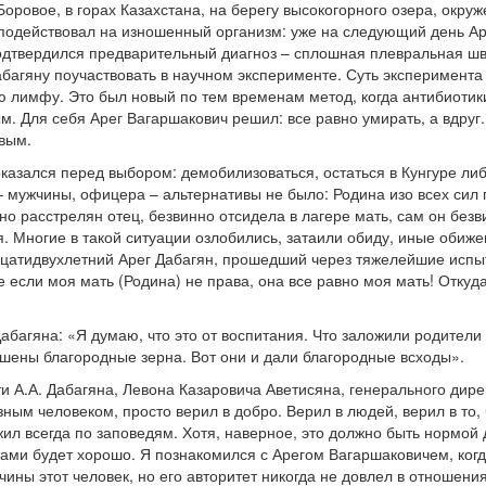
оровое, в горах Казахстана, на берегу высокогорного озера, окруж
 подействовал на изношенный организм: уже на следующий день Ар
одтвердился предварительный диагноз – сплошная плевральная шв
абагяну поучаствовать в научном эксперименте. Суть эксперимента
ю лимфу. Это был новый по тем временам метод, когда антибиотик
 Для себя Арег Вагаршакович решил: все равно умирать, а вдруг..
вым.
оказался перед выбором: демобилизоваться, остаться в Кунгуре ли
– мужчины, офицера – альтернативы не было: Родина изо всех сил 
но расстрелян отец, безвинно отсидела в лагере мать, сам он безв
. Многие в такой ситуации озлобились, затаили обиду, иные обиже
цатидвухлетний Арег Дабагян, прошедший через тяжелейшие испыт
е если моя мать (Родина) не права, она все равно моя мать! Откуд
абагяна: «Я думаю, что это от воспитания. Что заложили родители в
шены благородные зерна. Вот они и дали благородные всходы».
и А.А. Дабагяна, Левона Казаровича Аветисяна, генерального дире
зным человеком, просто верил в добро. Верил в людей, верил в то, 
 жил всегда по заповедям. Хотя, наверное, это должно быть нормо
вами будет хорошо. Я познакомился с Арегом Вагаршаковичем, когд
чины этот человек, но его авторитет никогда не довлел в отношени