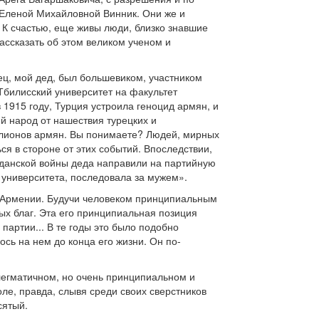
 Еленой Михайловной Винник. Они же и
. К счастью, еще живы люди, близко знавшие
рассказать об этом великом ученом и
ец, мой дед, был большевиком, участником
 Тбилисский университет на факультет
 1915 году, Турция устроила геноцид армян, и
 народ от нашествия турецких и
иллионов армян. Вы понимаете? Людей, мирных
ся в стороне от этих событий. Впоследствии,
жданской войны деда направили на партийную
 университета, последовала за мужем».
й Армении. Будучи человеком принципиальным
ых благ. Эта его принципиальная позиция
артии... В те годы это было подобно
ось на нем до конца его жизни. Он по-
флегматичном, но очень принципиальном и
ле, правда, слывя среди своих сверстников
сятый.