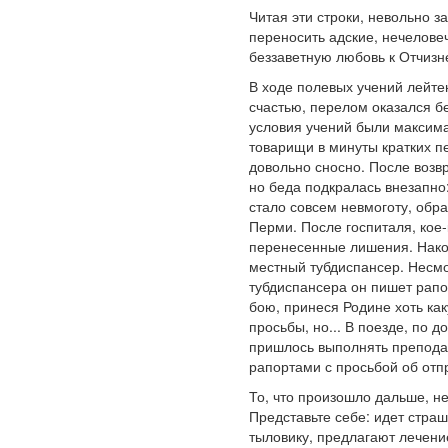
Читая эти строки, невольно з
переносить адские, нечелове
беззаветную любовь к Отчизн
В ходе полевых учений лейте
счастью, перелом оказался бе
условия учений были максима
товарищи в минуты кратких п
довольно сносно. После возв
но беда подкралась внезапно:
стало совсем невмоготу, обра
Перми. После госпиталя, кое-
перенесенные лишения. Након
местный тубдиспансер. Несмо
тубдиспансера он пишет рапор
бою, принеся Родине хоть как
просьбы, но... В поезде, по 
пришлось выполнять преподав
рапортами с просьбой об отп
То, что произошло дальше, н
Представьте себе: идет страш
тыловику, предлагают лечени