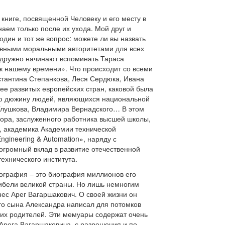
книге, посвященной Человеку и его месту в
аем только после их ухода. Мой друг и
дин и тот же вопрос: можете ли вы назвать
овными моральными авторитетами для всех
е дружно начинают вспоминать Тараса
 к нашему времени». Что происходит со всеми
стантина Степанкова, Леся Сердюка, Ивана
е развитых европейских стран, каковой была
рую дюжину людей, являющихся национальной
 Глушкова, Владимира Вернадского… В этом
сора, заслуженного работника высшей школы,
 академика Академии технической
gineering & Automation», наряду с
громный вклад в развитие отечественной
ехнического института.
иография – это биография миллионов его
гибели великой страны. Но лишь немногим
нес Арег Вагаршакович. О своей жизни он
его сына Александра написал для потомков
оих родителей. Эти мемуары содержат очень
 Арега Вагаршаковича, с разрешения и по