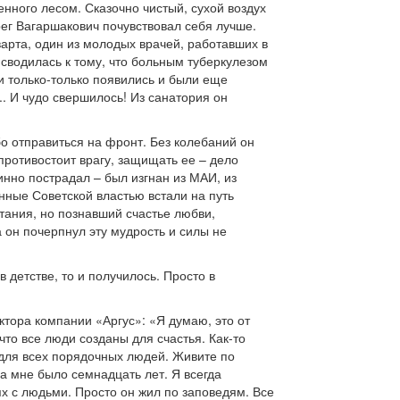
енного лесом. Сказочно чистый, сухой воздух
ег Вагаршакович почувствовал себя лучше.
арта, один из молодых врачей, работавших в
 сводилась к тому, что больным туберкулезом
и только-только появились и были еще
. И чудо свершилось! Из санатория он
бо отправиться на фронт. Без колебаний он
противостоит врагу, защищать ее – дело
инно пострадал – был изгнан из МАИ, из
нные Советской властью встали на путь
ания, но познавший счастье любви,
а он почерпнул эту мудрость и силы не
 детстве, то и получилось. Просто в
ктора компании «Аргус»: «Я думаю, это от
что все люди созданы для счастья. Как-то
й для всех порядочных людей. Живите по
а мне было семнадцать лет. Я всегда
ях с людьми. Просто он жил по заповедям. Все