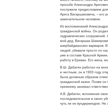
просьбе Александра Арегови
послужили предисловием для 
Арега Вагаршаковича, – его р
замечательном человеке.
Из воспоминаний Александра 
гражданской войны. Он родил
гидравлических сооружений. 
мой дед, Вагаршак Шамирови
азербайджанских варваров. В
людей, убивали просто по нац
уже в составе Красной Армии
работу в Ереван. Его жена, 
В.Ш. Дабагян работал на мно
и честным, он в 1933 году о
была должным образом отмече
гражданской казни. Позже он 
прежнему занимал ответственн
А.В. Дабагян, вспоминая сво
последовательном в своих уб
чуть ли не вундеркиндом. Не 