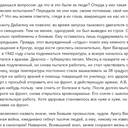
адаешься вопросом: да что ж это были за люди? Откуда у них такая
ческие испытания? Передали ли они нам, своим потомкам, свой не
е? Что мы можем ответить, глядя в их глаза, взирающие на нас из
нанту Дабагяну не повезло: во время запуска танкового двигателя
з смещения. Тем не менее, однорукий, он был выведен из строя. О
льно приближены к боевым. Ему оставалось лишь поддерживать пла
ередышек. Правда, этот вынужденный «отдых» помог ему немного в
ращения в Кунгур, когда кости срослись окончательно, Арег Вагар
 в 1942 году стала подниматься температура, а вскоре началось кр
тился к врачам. Диагноз – туберкулез легких. Месяц в лазарете не
как подлеченный, он снова пытался работать, но стал чувствовать с
ец, когда температура постоянно стала зашкаливать за 38 градус
тря на заботу врачей и помощь товарищей по училищу, его здоров
т с просьбой отправить его на фронт, в действующую армию. А.В. 
ую-нибудь пользу, чем сгнить от болезни в тылу. После долгих мы
дороге на фронт, снова открылось кровохарканье. Его сняли с эшело
ательскую работу. Хотя здоровье становилось все хуже и хуже, 
равке на фронт.
евозможно назвать иначе, чем Божьим промыслом, чудом. Арегу Ва
ная война, ежедневно гибнут тысячи людей, а ему, никому не изве
е в санатории! Наверное, Всевышний знал, зачем сохранил жизнь о