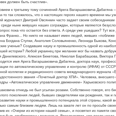
овек должен быть счастлив».
овием к третьему тому сочинений Арега Вагаршаковича Дабагяна – 
-то так сложилось, что о настоящих героях нашего времени мы узн
ий журналист Дмитрий Овсянкин часто задает своим собеседникам о
н среди ныне живущих наших сограждан, которые являются безусл
опрос пока что остается без ответа. А среди уже ушедших? Тут вс
ана Франко... Но никто не называет имен людей, живших «поближе
а Богдана Ступки, Анатолия Соловьяненко, Леонида Быкова, Кон
кие ученые? Создавшие науку и промышленность одной из наиболе
ейшей истории? Любой украинец при желании мог бы назвать доб
 Данилевского, Алексея Бекетова, Николая Барабашова, Виктора
ходится имя Арега Вагаршаковича Дабагяна, доктора наук, профес
ции по автоматическому управлению и контролю (ИФАК) от СССР,
нной коллегии и редакционного совета международного журнала «En
остоенного звания «Почетный доктор ХПИ». Человека, внесшего о
едры «Автоматическое управление движением» Харьковского полит
аковича отнюдь не был усыпан розами. Собственно говоря, его б
лого поколения людей, бывших свидетелями как рождения, так и 
 развитие науки и промышленного потенциала этой страны, какой в
лько самым близким людям. Лишь на закате лет он по просьбе сво
вив их «Очерки из истории нашей семьи», и посвятил их памяти св
огут быть опубликованы полностью. Впоследствии, уже после ухода