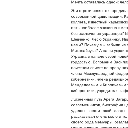
Мечта оставалась одной: чел
Эти строки являются предисл
современной цивилизации. Как
коллега, известный харьковск
пять наиболее знаковых име
без исключения украинцев? В
Шевченко, Лесю Украинку, Ив
нами? Почему мы забыли имен
Миколайчука? А наши украинс
Украина в начале своей нов
гордостью. Вспомним Василия
почетном списке по праву на
члена Международной федера
кибернетики, члена редакцио
Менделеевым и Кирпичевым уд
кибернетики, учредителя каф
Жизненный путь Арега Вагарш
современников, биография це
удалось внести такой вклад в
рассказывал очень мало и то
своего рода мемуары, озагла
много личного, поэтому не м