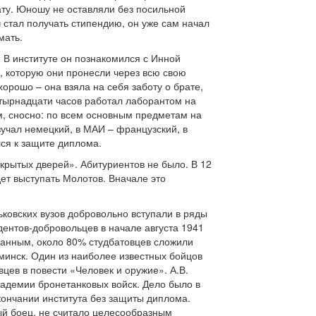
ату. Юношу не оставляли без посильной
 стал получать стипендию, он уже сам начал
мать.
. В институте он познакомился с Инной
, которую они пронесли через всю свою
орошо – она взяла на себя заботу о брате,
четырнадцати часов работал лаборантом на
ам, сносно: по всем основным предметам на
зучал немецкий, в МАИ – французский, в
лся к защите диплома.
крытых дверей». Абитуриентов не было. В 12
дет выступать Молотов. Вначале это
ьковских вузов добровольно вступали в ряды
дентов-добровольцев в начале августа 1941
данным, около 80% студбатовцев сложили
минск. Один из наиболее известных бойцов
цев в повести «Человек и оружие». А.В.
кадемии бронетанковых войск. Дело было в
кончании института без защиты диплома.
ый боец, не считало целесообразным