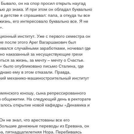
Бывало, он на спор просил открыть наугад
ью до знака. И при этом он обладал буквально
 детстве я спрашивал: папа, а откуда ты все
жизнь, его интересовало буквально все. Я не
».
ционный институт. Уже с первого семестра он
 же после этого Арег Вагаршакович был
бивался случайными заработками, ночевал где
енно наказанный за несуществующие грехи
ься за жизнь, за мечту – мечту о Счастье.
е» было опубликовано письмо Сталина, где
днако ему в этом отказали. Правда,
ский механико-машиностроительный институт
армянского юношу, сына репрессированного
 в общежитии. На следующий день в ректорате
агалось открытие новой кафедры «Динамика и
н не знал, что арестованы все его
небольшие денежные переводы из Еревана, он
тра, пятнадцатилетняя Нора. Перебиваясь