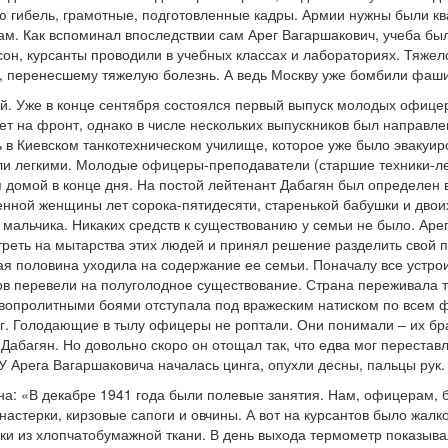
ую гибель, грамотные, подготовленные кадры. Армии нужны были 
м. Как вспоминал впоследствии сам Арег Вагаршакович, учеба была
н, курсанты проводили в учебных классах и лабораториях. Тяжело 
 перенесшему тяжелую болезнь. А ведь Москву уже бомбили фаши
й. Уже в конце сентября состоялся первый выпуск молодых офицеро
дет на фронт, однако в числе нескольких выпускников был направл
 в Киевском танкотехническом училище, которое уже было эвакуир
и легкими. Молодые офицеры-преподаватели (старшие техники-ле
я домой в конце дня. На постой лейтенант Дабагян был определен
енной женщины лет сорока-пятидесяти, старенькой бабушки и двоих
 мальчика. Никаких средств к существованию у семьи не было. Ар
треть на мытарства этих людей и принял решение разделить свой 
рая половина уходила на содержание ее семьи. Поначалу все устро
в перевели на полуголодное существование. Страна переживала т
вопролитными боями отступала под вражеским натиском по всем 
г. Голодающие в тылу офицеры не роптали. Они понимали – их бр
Дабагян. Но довольно скоро он отощал так, что едва мог перестав
 У Арега Вагаршаковича началась цинга, опухли десны, пальцы рук
на: «В декабре 1941 года были полевые занятия. Нам, офицерам,
астерки, кирзовые сапоги и овчины. А вот на курсантов было жалк
юки из хлопчатобумажной ткани. В день выхода термометр показыва