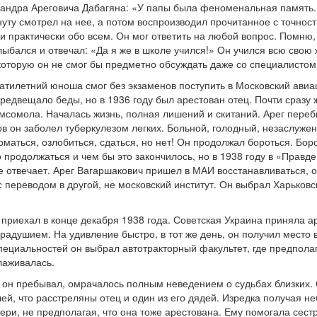
андра Ареговича Дабагяна: «У папы была феноменальная память. 
нуту смотрел на нее, а потом воспроизводил прочитанное с точност
практически обо всем. Он мог ответить на любой вопрос. Помню, в
лыбался и отвечал: «Да я же в школе учился!» Он учился всю свою 
 которую он не смог бы предметно обсуждать даже со специалистом
атилетний юноша смог без экзаменов поступить в Московский авиа
предвещало беды, но в 1936 году был арестован отец. Почти сразу
комсомола. Началась жизнь, полная лишений и скитаний. Арег пере
сов он заболел туберкулезом легких. Больной, голодный, незаслуж
маться, озлобиться, сдаться, но нет! Он продолжал бороться. Борот
о продолжаться и чем бы это закончилось, но в 1938 году в «Правд
не отвечает. Арег Вагаршакович пришел в МАИ восстанавливаться, о
 переводом в другой, не московский институт. Он выбрал Харьков
 приехал в конце декабря 1938 года. Советская Украина приняла 
радушием. На удивление быстро, в тот же день, он получил место
пециальностей он выбрал автотракторный факультет, где предпол
лаживалась.
 он пребывал, омрачалось полным неведением о судьбах близких. О
лей, что расстреляны отец и один из его дядей. Изредка получая 
тери, не предполагая, что она тоже арестована. Ему помогала сес