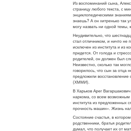
Из воспоминаний сына, Алекс
страницу любого текста, с ми
энциклопедическими знаниями 
знаешь? А он хитренько так у
могу назвать ни одной темы,
Неудивительно, что шестнадц
стал отличником, и ничто не 
исключен из института и из 
придется. От голода и стрес
родителей, он должен был сло
Неизвестно, сколько так могл
говорилось, что сын за отца 
предложили восстановление с
(ХММИ).
В Харьков Арег Вагаршакович
наркома, со всем возможным 
института из предложенных с
прочность машин». Жизнь на
Состояние счастья, в котором
родственники, братья родите
думал, что получает их от ма