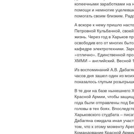
копеечными заработками на н
помощи и немногие уцелевшие
помогать своим близким. Радо
А вскоре к нему пришло наст
Петровной Кульбачной, своей
жизнь. Через год в Харьков п
освободив его от многих быт
кафедре электротехники. Зар
«отлично». Единственной про
ХММИ – английский. Весной 1
Из воспоминаний А.В. Дабагя
часов дня зашел один из моих
показалось глупым розыгрышем
В те дни на базе нынешнего 
Красной Армии, чтобы защища
года были отправлены под Бе
головы в тех боях. Впоследс
Харьковского студбата – писа
Дабагяна ожидала иная участь
том, что к этому моменту Ар
Командование Красной Армии 