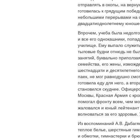
отправлять в окопы, на верн
готовилась к грядущим победа
небольшими перерывами на со
двадцатиоднолетнему юноше,
Впрочем, учеба была недолго
и все его однокашники, попа
училище. Ему выпало служить
тыловые будни отнюдь не был
занятий, буквально приполза
семейства, его жены, изможд
шестнадцати и десятилетнего
паек, не мог равнодушно смо
готовила еду для него, а вто
становился скуднее. Офицеро
Москвы, Красная Армия с кро
помогал фронту всем, чем мо
жаловался и юный лейтенант 
волноваться за его здоровье.
Из воспоминаний А.В. Дабагя
теплое белье, шерстяные гимн
и обмотки, гимнастерки и бр