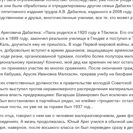
ча они были обработаны и отредактированы другом семьи Дабагян
пятитомного издания трудов А.В. Дабагяна, изданного в 2008 году
одственники и друзья, многочисленные ученики, все те, кто может 
Ареговича Дабагяна: «Папа родился в 1920 году в Тбилиси. Его от
ся в 1899 году, закончил реальное училище в Гяндже и поступил в
Жаль, доучиться ему не пришлось. В ходе Первой мировой войны, в
ч, добровольно вступил в армию дашнаков, защищавшую армянский
 ходе резни, организованной турками, погибло более полутора м
иональному признаку! Конечно, мой дед как армянин не мог остать
, он принимал участие во многих сражениях. После окончания гра
моя бабушка, Арусяк Ивановна Малхасян, прервав учебу на биофаке
гих ответственных должностях в правительстве молодой Советско
ткрыто выступил против неравномерного распределения материальн
на власть предержащими: Вагаршак Шамирович был исключен из п
был восстановлен в партийных рядах, но клеймо «троцкиста» остал
ые посты, но уже не за горами был 1937 год...
его отца, говорил о нем как о человеке малоразговорчивом, даже 
еждениях. А жизнь продолжалась. Юный Арег учился в обычной шко
зря, наверное, после восьмого класса он был переведен сразу в де