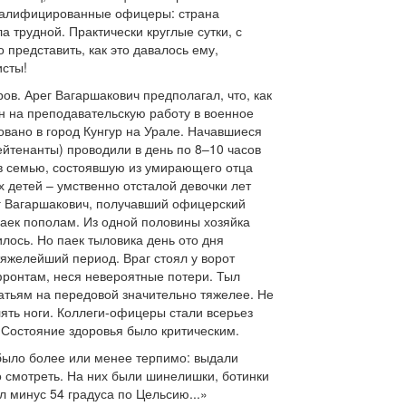
квалифицированные офицеры: страна
 трудной. Практически круглые сутки, с
представить, как это давалось ему,
сты!
в. Арег Вагаршакович предполагал, что, как
ен на преподавательскую работу в военное
овано в город Кунгур на Урале. Начавшиеся
йтенанты) проводили в день по 8–10 часов
 в семью, состоявшую из умирающего отца
 детей – умственно отсталой девочки лет
ег Вагаршакович, получавший офицерский
паек пополам. Из одной половины хозяйка
илось. Но паек тыловика день ото дня
яжелейший период. Враг стоял у ворот
фронтам, неся невероятные потери. Тыл
атьям на передовой значительно тяжелее. Не
лять ноги. Коллеги-офицеры стали всерьез
. Состояние здоровья было критическим.
 было более или менее терпимо: выдали
о смотреть. На них были шинелишки, ботинки
л минус 54 градуса по Цельсию...»