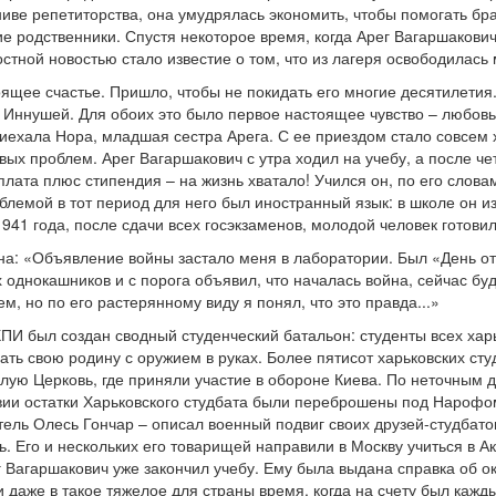
иве репетиторства, она умудрялась экономить, чтобы помогать бр
 родственники. Спустя некоторое время, когда Арег Вагаршакович
стной новостью стало известие о том, что из лагеря освободилась 
оящее счастье. Пришло, чтобы не покидать его многие десятилетия
 Иннушей. Для обоих это было первое настоящее чувство – любовь
риехала Нора, младшая сестра Арега. С ее приездом стало совсем х
овых проблем. Арег Вагаршакович с утра ходил на учебу, а после 
плата плюс стипендия – на жизнь хватало! Учился он, по его слов
блемой в тот период для него был иностранный язык: в школе он и
941 года, после сдачи всех госэкзаменов, молодой человек готови
на: «Объявление войны застало меня в лаборатории. Был «День от
 однокашников и с порога объявил, что началась война, сейчас бу
, но по его растерянному виду я понял, что это правда...»
ХПИ был создан сводный студенческий батальон: студенты всех хар
ть свою родину с оружием в руках. Более пятисот харьковских сту
лую Церковь, где приняли участие в обороне Киева. По неточным 
твии остатки Харьковского студбата были переброшены под Нарофо
тель Олесь Гончар – описал военный подвиг своих друзей-студбатов
. Его и нескольких его товарищей направили в Москву учиться в А
ег Вагаршакович уже закончил учебу. Ему была выдана справка об о
даже в такое тяжелое для страны время, когда на счету был кажд