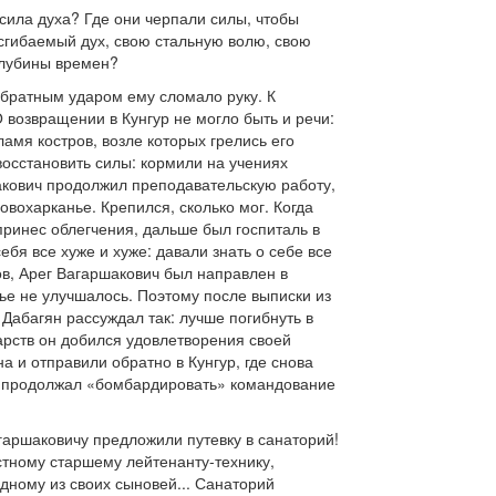
 сила духа? Где они черпали силы, чтобы
сгибаемый дух, свою стальную волю, свою
 глубины времен?
 обратным ударом ему сломало руку. К
 возвращении в Кунгур не могло быть и речи:
мя костров, возле которых грелись его
осстановить силы: кормили на учениях
шакович продолжил преподавательскую работу,
овохарканье. Крепился, сколько мог. Когда
 принес облегчения, дальше был госпиталь в
ебя все хуже и хуже: давали знать о себе все
ов, Арег Вагаршакович был направлен в
ье не улучшалось. Поэтому после выписки из
Дабагян рассуждал так: лучше погибнуть в
тарств он добился удовлетворения своей
на и отправили обратно в Кунгур, где снова
он продолжал «бомбардировать» командование
гаршаковичу предложили путевку в санаторий!
стному старшему лейтенанту-технику,
дному из своих сыновей... Санаторий