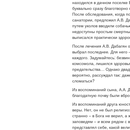
находился в дачном поселке Б
буквально сразу благотворно
После обследования, когда п
санатории, предложил А.В. Д
путем уколов вводили собачь
недоступны простым смертным.
выписался практически здоро
После лечения А.В. Дабагян 
выбрал последнее. Для него 
каждого. Задумайтесь: безвин
комсомола, лишился здоровья
предательства… Однако двад
вероятно, рассуждал так: даж
сломаться?
Из воспоминаний сына, А.А. Д
благодатную почву были вбро
Из воспоминаний друга юност
веры. Нет, он не был религио
странно – в Бога не верил, а
заповедям – и всем рядом с 
представлял себе, какой вели